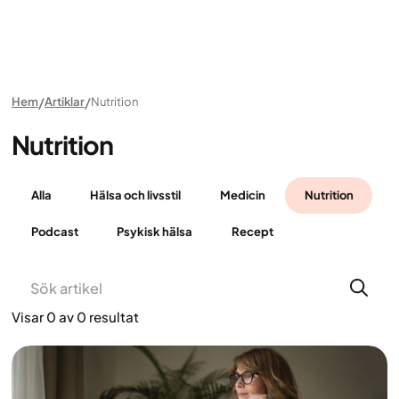
Hem
Artiklar
Nutrition
Nutrition
Alla
Hälsa och livsstil
Medicin
Nutrition
Podcast
Psykisk hälsa
Recept
Visar
0
av
0
resultat