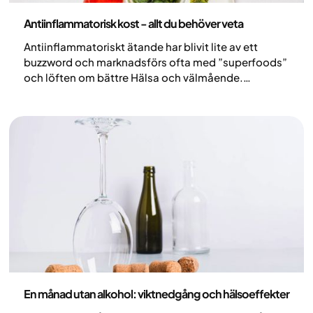
Nutrition
Antiinflammatorisk kost - allt du behöver veta
Antiinflammatoriskt ätande har blivit lite av ett
buzzword och marknadsförs ofta med ”superfoods”
och löften om bättre Hälsa och välmående.
Samtidigt är det ett väldigt brett begrepp som
används på många olika sätt. I den här artikeln
förklarar vi vad antiinflammatoriskt ätande faktiskt
innebär och vilka slags hälsoeffekter du realistiskt
kan förvänta dig.
Nutrition
En månad utan alkohol: viktnedgång och hälsoeffekter