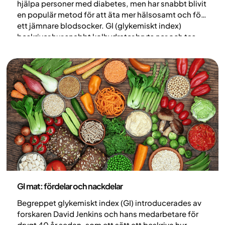
hjälpa personer med diabetes, men har snabbt blivit
en populär metod för att äta mer hälsosamt och för
ett jämnare blodsocker. GI (glykemiskt index)
beskriver hur snabbt kolhydrater bryts ner och tas
upp i blodet – ju lägre GI, desto långsammare stiger
blodsockret. I den här guiden går vi igenom vad mat
med lågt GI innebär och praktiska tips för att skapa
måltider med lägre glykemiskt index.
Nutrition
GI mat: fördelar och nackdelar
Begreppet glykemiskt index (GI) introducerades av
forskaren David Jenkins och hans medarbetare för
drygt 40 år sedan, som ett sätt att beskriva hur