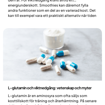
energiunderskott. Smoothies kan däremot fylla
andra funktioner som en del av en varierad kost. Det
kan till exempel vara ett praktiskt alternativ när tiden
är knapp eller aptiten är låg, men också ett smidigt
sätt att få i sig mer protein, grönsaker, frukt och bär.
Nutrition
L-glutamin och viktnedgång: vetenskap och myter
L-glutamin är en aminosyra som ofta säljs som
kosttillskott för träning och återhämtning. På senare