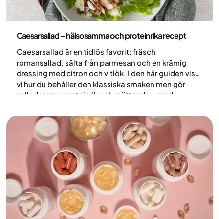
Nutrition
Caesarsallad – hälsosamma och proteinrika recept
Caesarsallad är en tidlös favorit: fräsch
romansallad, sälta från parmesan och en krämig
dressing med citron och vitlök. I den här guiden visar
vi hur du behåller den klassiska smaken men gör
salladen mer proteinrik och mättande – med
kyckling, lättare dressing och ett kreativt pizza-
alternativ med kycklingbotten.