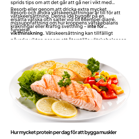
sprids tips om att det går att gå ner i vikt med
Resorb eller genom att dricka extra mycket
Resorb och andra vätskeersättningar är till för att
vätskeersättning. Denna idé bygger på en
ersätta vätska och salter vid till exempel diarré,
missuppfattning om hur kroppens vätskebalans
kräkningar eller kraftig svettning –
inte för
fungerar.
viktminskning.
Vätskeersättning kan tillfälligt
påverka vikten genom att återställa vätskebalansen,
men det finns inga vetenskapliga belägg för att
Resorb eller liknande produkter leder till långsiktig
viktnedgång.
Nutrition
Hur mycket protein per dag för att bygga muskler