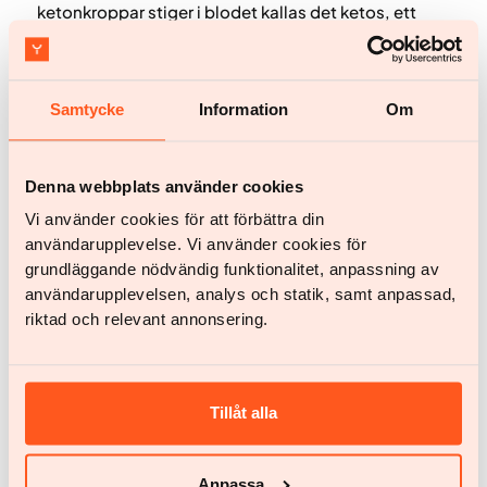
ketonkroppar stiger i blodet kallas det ketos, ett
naturligt tillstånd som kroppen kan hamna i vid till
exempel fasta eller mycket lågt intag av kolhydrater.
Men när är ketos farligt, och vilka risker finns det
med ketogen diet? I den här artikeln går vi igenom
Samtycke
Information
Om
vad forskningen visar.
Denna webbplats använder cookies
Vi använder cookies för att förbättra din
användarupplevelse. Vi använder cookies för
grundläggande nödvändig funktionalitet, anpassning av
användarupplevelsen, analys och statik, samt anpassad,
riktad och relevant annonsering.
Nutrition
Vad är ketoner? Ketos vetenskapligt förklarat
Tillåt alla
I levern omvandlas fett till ketoner, ett alternativt
drivmedel för kroppen och hjärnan när tillgången på
kolhydrater är låg. Detta tillstånd kallas ketos,
eller
Anpassa