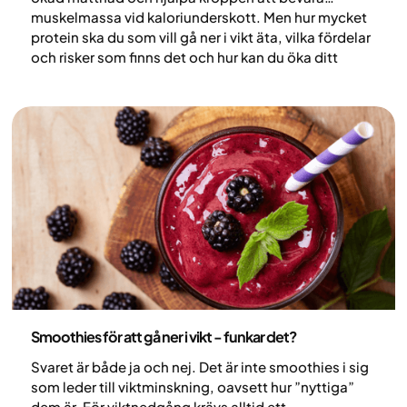
muskelmassa vid kaloriunderskott. Men hur mycket
protein ska du som vill gå ner i vikt äta, vilka fördelar
och risker som finns det och hur kan du öka ditt
proteinintag i praktiken? I den här artikeln går vi
igenom allt om protein och viktnedgång.
Nutrition
Smoothies för att gå ner i vikt - funkar det?
Svaret är både ja och nej. Det är inte smoothies i sig
som leder till viktminskning, oavsett hur ”nyttiga”
dem är. För viktnedgång krävs alltid ett