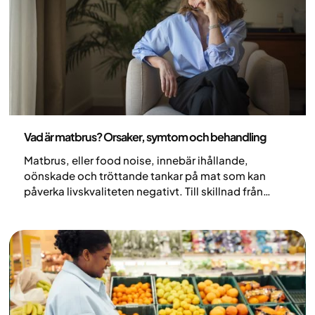
Nutrition
Vad är matbrus? Orsaker, symtom och behandling
Matbrus, eller food noise, innebär ihållande,
oönskade och tröttande tankar på mat som kan
påverka livskvaliteten negativt. Till skillnad från
vanliga tankar på mat är matbrus ofta stressande
och påträngande och handlar om såväl hunger och
sug som regler, tider och kontroll. Matbrus är ett
relativt nytt begrepp inom forskningen och sätter
ord på något som många länge har känt igen.