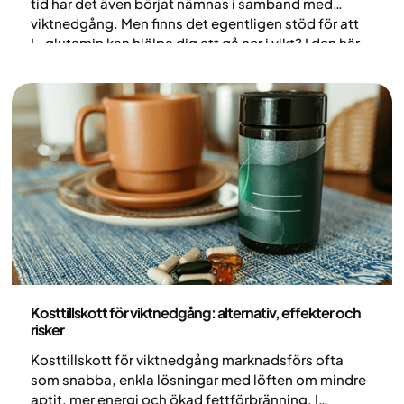
tid har det även börjat nämnas i samband med
viktnedgång. Men finns det egentligen stöd för att
L-glutamin kan hjälpa dig att gå ner i vikt? I den här
artikeln går vi igenom vad forskningen visar och
reder ut vanliga påståenden kring L-glutamin.
Nutrition
Kosttillskott för viktnedgång: alternativ, effekter och
risker
Kosttillskott för viktnedgång marknadsförs ofta
som snabba, enkla lösningar med löften om mindre
aptit, mer energi och ökad fettförbränning. I