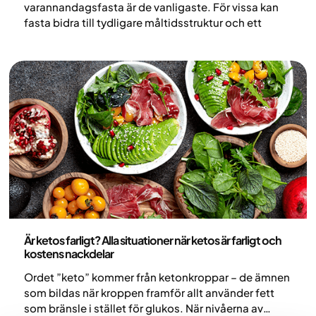
varannandagsfasta är de vanligaste. För vissa kan
fasta bidra till tydligare måltidsstruktur och ett
minskat energiintag. Men metoden är inte lämplig
för alla och kan för en del även innebära risker och
begränsningar vilket är viktigt att känna till.
Nutrition
Är ketos farligt? Alla situationer när ketos är farligt och
kostens nackdelar
Ordet ”keto” kommer från ketonkroppar – de ämnen
som bildas när kroppen framför allt använder fett
som bränsle i stället för glukos. När nivåerna av