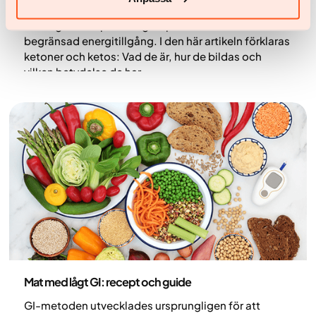
keto i vardagligt tal
, och är en viktig del i kroppens
förmåga att anpassa sig till perioder med
begränsad energitillgång. I den här artikeln förklaras
ketoner och ketos: Vad de är, hur de bildas och
vilken betydelse de har.
Nutrition
Mat med lågt GI: recept och guide
GI-metoden utvecklades ursprungligen för att