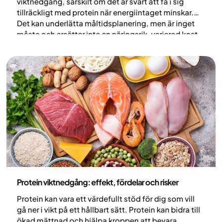
viktnedgång, särskilt om det är svårt att få i sig
tillräckligt med protein när energiintaget minskar.
Det kan underlätta måltidsplanering, men är inget
måste och ersätter inte en näringsrik, varierad kost.
Här går vi igenom när det kan vara hjälpsamt och hur
det kan underlätta.
Nutrition
Protein viktnedgång: effekt, fördelar och risker
Protein kan vara ett värdefullt stöd för dig som vill
gå ner i vikt på ett hållbart sätt. Protein kan bidra till
ökad mättnad och hjälpa kroppen att bevara