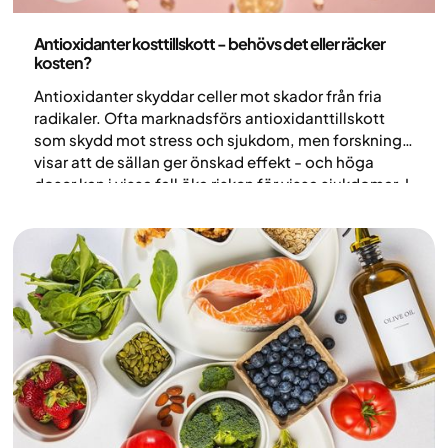
Nutrition
Antioxidanter kosttillskott - behövs det eller räcker
kosten?
Antioxidanter skyddar celler mot skador från fria
radikaler. Ofta marknadsförs antioxidanttillskott
som skydd mot stress och sjukdom, men forskning
visar att de sällan ger önskad effekt - och höga
doser kan i vissa fall öka risken för vissa sjukdomar. I
artikeln förklarar vi hur antioxidanter fungerar och
varför mat ger bättre hälsoeffekter än tillskott.