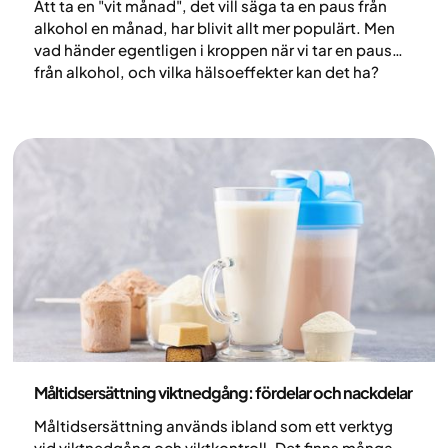
Att ta en "vit månad", det vill säga ta en paus från
alkohol en månad, har blivit allt mer populärt. Men
vad händer egentligen i kroppen när vi tar en paus
från alkohol, och vilka hälsoeffekter kan det ha?
Nutrition
Måltidsersättning viktnedgång: fördelar och nackdelar
Måltidsersättning används ibland som ett verktyg
vid viktnedgång och viktkontroll. Det finns många