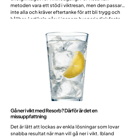
metoden vara ett stöd i viktresan, men den passar
inte alla och kräver eftertanke för att bli trygg och
hållbar. I artikeln går vi igenom hur periodisk fasta
fungerar, möjliga fördelar samt risker du bör känna
till.
Nutrition
Gå ner i vikt med Resorb? Därför är det en
missuppfattning
Det är lätt att lockas av enkla lösningar som lovar
snabba resultat när man vill gå ner i vikt. Ibland