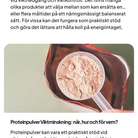
olika produkter att välja mellan som kan ersätta en
eller flera måltider på ett näringsmässigt balanserat
sätt. För vissa kan det fungera som praktiskt stöd
och göra det lättare att hålla koll på energiintaget,
men det passar inte alla. I den här artikeln går vi
igenom för- och nackdelar med måltidsersättning
vid viktnedgång.
Nutrition
Proteinpulver Viktminskning: när, hur och för vem?
Proteinpulver kan vara ett praktiskt stöd vid