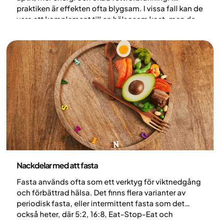
praktiken är effekten ofta blygsam. I vissa fall kan de
vara ett komplement till en hälsosam kost, men de
ersätter inte det som påverkar vikt och hälsa
långsiktigt: levnadsvanor, energibalans och
beteende.
Nutrition
Nackdelar med att fasta
Fasta används ofta som ett verktyg för viktnedgång
och förbättrad hälsa. Det finns flera varianter av
periodisk fasta, eller intermittent fasta som det
också heter, där 5:2, 16:8, Eat-Stop-Eat och