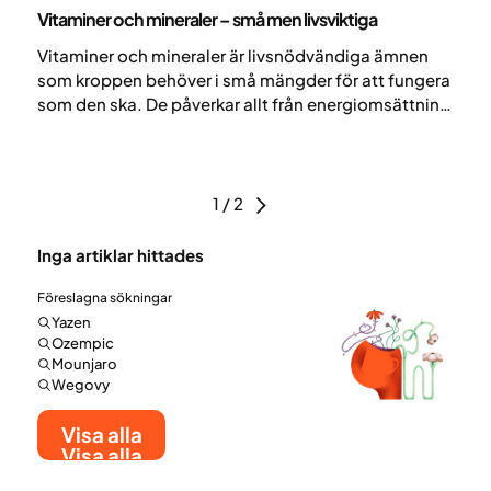
Nutrition
Vitaminer och mineraler – små men livsviktiga
Vitaminer och mineraler är livsnödvändiga ämnen
som kroppen behöver i små mängder för att fungera
som den ska. De påverkar allt från energiomsättning
och immunförsvar till muskler, blod och skelett.
1 / 2
Inga artiklar hittades
Föreslagna sökningar
Yazen
Ozempic
Mounjaro
Wegovy
Visa alla
Visa alla