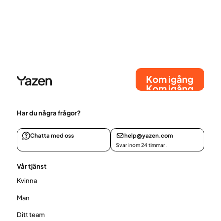
Kom igång
Kom igång
Har du några frågor?
Chatta med oss
help@yazen.com
Svar inom 24 timmar.
Vår tjänst
Kvinna
Man
Ditt team