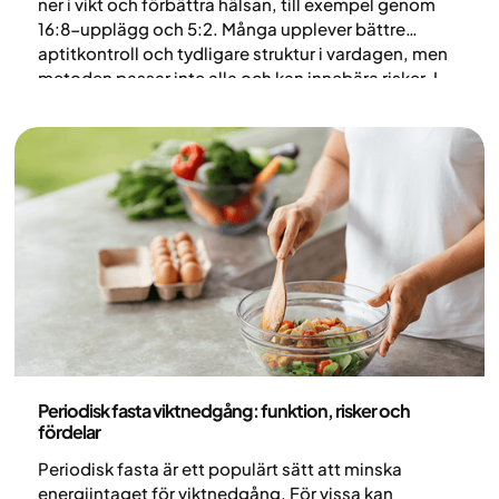
ner i vikt och förbättra hälsan, till exempel genom
16:8-upplägg och 5:2. Många upplever bättre
aptitkontroll och tydligare struktur i vardagen, men
metoden passar inte alla och kan innebära risker. I
den här guiden går vi igenom vad fasta är, möjliga
fördelar och risker samt hur den kan kombineras
med
Yazens helhetsbehandling mot övervikt och
obesitas
.
Nutrition
Periodisk fasta viktnedgång: funktion, risker och
fördelar
Periodisk fasta är ett populärt sätt att minska
energiintaget för viktnedgång. För vissa kan