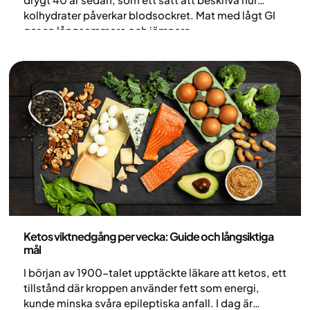
kolhydrater påverkar blodsockret. Mat med lågt GI
ger en långsammare och jämnare
blodsockerökning, medan mat med högt GI
snabbare höjer blodsockret. I den här artikeln går vi
igenom hur GI fungerar, vad forskningen säger och
vilka för- och nackdelar som finns.
Nutrition
Ketos viktnedgång per vecka: Guide och långsiktiga
mål
I början av 1900-talet upptäckte läkare att ketos, ett
tillstånd där kroppen använder fett som energi,
kunde minska svåra epileptiska anfall. I dag är