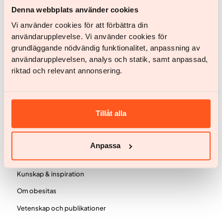
Denna webbplats använder cookies
Vår tjänst
Vi använder cookies för att förbättra din
Kvinna
användarupplevelse. Vi använder cookies för
grundläggande nödvändig funktionalitet, anpassning av
Man
användarupplevelsen, analys och statik, samt anpassad,
Ditt team
riktad och relevant annonsering.
BMI-kalkylator
Omdömen
Tillåt alla
Priser
Vanliga frågor
Anpassa
Knowledge
Kunskap & inspiration
Om obesitas
Vetenskap och publikationer