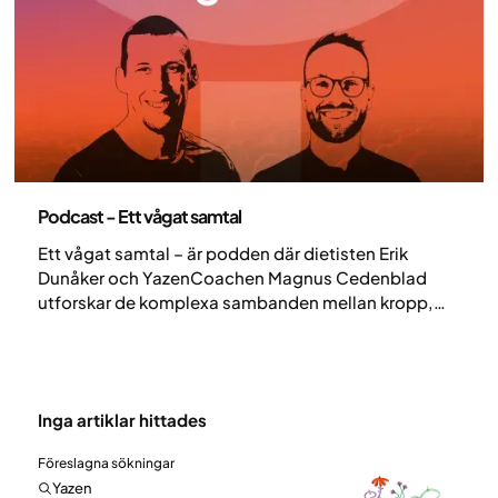
Podcast
Podcast - Ett vågat samtal
Ett vågat samtal – är podden där dietisten Erik
Dunåker och YazenCoachen Magnus Cedenblad
utforskar de komplexa sambanden mellan kropp,
sinne och vikt. Med en bakgrund inom elitidrott,
viktpendlingar och beteendeförändringar, samt
med en stark vetenskaplig förankring, leder de
samtal som både berör och utmanar.
Inga artiklar hittades
Föreslagna sökningar
Yazen