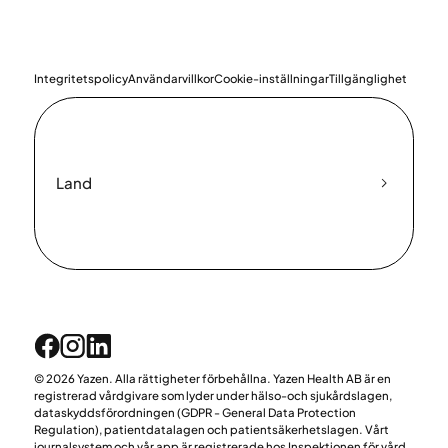
Integritetspolicy
Användarvillkor
Cookie-inställningar
Tillgänglighet
Land
© 2026 Yazen. Alla rättigheter förbehållna. Yazen Health AB är en
registrerad vårdgivare som lyder under hälso-och sjukårdslagen,
dataskyddsförordningen (GDPR - General Data Protection
Regulation), patientdatalagen och patientsäkerhetslagen. Vårt
journalsystem och vår app är registrerade hos Inspektionen för vård