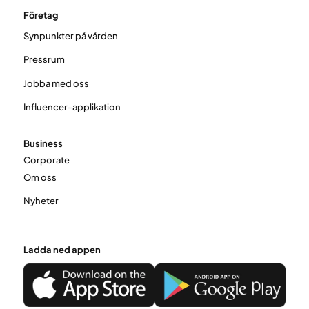
Företag
Synpunkter på vården
Pressrum
Jobba med oss
Influencer-applikation
Business
Corporate
Om oss
Nyheter
Ladda ned appen