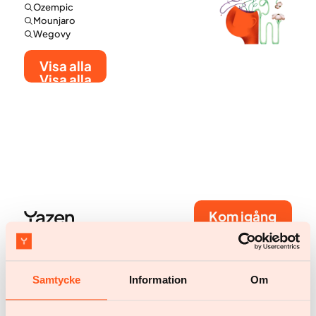
Ozempic
Mounjaro
Wegovy
Visa alla
Visa alla
Kom igång
Kom igång
Har du några frågor?
Samtycke
Information
Om
Chatta med oss
help@yazen.com
Svar inom 24 timmar.