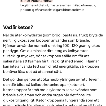
Elinor Medhammar
Legitimerad dietist, masterexamen i hälsoinformatik,
personlig tränare och tidigare idrottsutövare
Vad är ketos?
När du äter kolhydrater (som bröd, pasta ris, frukt) bryts de
ner till glukos, som kroppen använder som bränsle.
Hjärnan använder normalt omkring 100–120 gram glukos
per dygn. Om du minskar ditt intag av kolhydrater
tillräckligt mycket, börjar kroppen ställa om för att
säkerställa att hjärnan får tillräckligt med energi. Hjärnan
kan inte använda fett som direkt energikälla, så kroppen
behöver lösa det på ett annat sätt.
Det gör den genom att öka nedbrytningen av fett i levern,
och där bilda så kallade ketonkroppar (ketoner).
Ketonkroppar är små molekyler som kan användas som
bränsle av hjärnan och andra organ när det finns lite
glukos tillgängligt. Ketonkropparna fungerar då som ett
reservbränsle för hjärnan, och minska behovet av att bryta