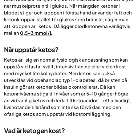
ner muskelprotein till glukos. När mängden ketoner i
blodet stiger och kroppen i första hand använder fett och
ketonkroppar istället för glukos som bränsle, säger man
att kroppen är i ketos. Då ligger blodketonerna vanligtvis
mellan
0,5–3 mmol/L
.
När uppstår ketos?
Ketos är i sig en normal fysiologisk anpassning som kan
uppstå vid fasta, svält, intensiv träning eller vid en kost
med mycket lite kolhydrater. Men ketos kan också
utvecklas vid obehandlad typ 1-diabetes, då bristen på
insulin gör att ketoner bildas okontrollerat. Då kan
ketonnivåerna stiga till nivåer som är 5–10 gånger högre
än vid vanlig ketos och leda till ketoacidos – ett allvarligt,
livshotande tillstånd som inte ska förväxlas med den
ofarliga ketos som uppstår vid kostomläggning.
Vad är ketogen kost?