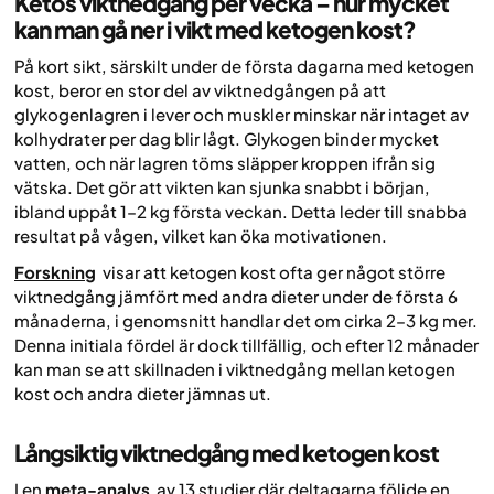
Ketos viktnedgång per vecka – hur mycket
kan man gå ner i vikt med ketogen kost?
På kort sikt, särskilt under de första dagarna med ketogen
kost, beror en stor del av viktnedgången på att
glykogenlagren i lever och muskler minskar när intaget av
kolhydrater per dag blir lågt. Glykogen binder mycket
vatten, och när lagren töms släpper kroppen ifrån sig
vätska. Det gör att vikten kan sjunka snabbt i början,
ibland uppåt 1–2 kg första veckan. Detta leder till snabba
resultat på vågen, vilket kan öka motivationen.
Forskning
visar att ketogen kost ofta ger något större
viktnedgång jämfört med andra dieter under de första 6
månaderna, i genomsnitt handlar det om cirka 2–3 kg mer.
Denna initiala fördel är dock tillfällig, och efter 12 månader
kan man se att skillnaden i viktnedgång mellan ketogen
kost och andra dieter jämnas ut.
Långsiktig viktnedgång med ketogen kost
I en
meta-analys
av 13 studier där deltagarna följde en