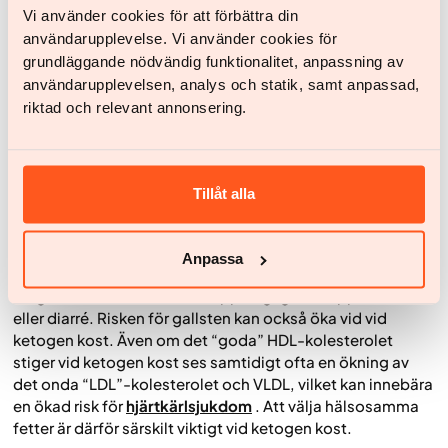
Vi använder cookies för att förbättra din
Risker och säkerhet
användarupplevelse. Vi använder cookies för
grundläggande nödvändig funktionalitet, anpassning av
På kort sikt är ketos i sig inte farligt för friska personer med
användarupplevelsen, analys och statik, samt anpassad,
normal insulinproduktion. För personer med vissa
riktad och relevant annonsering.
metabola, hormonella eller medicinska tillstånd kan ketos
däremot vara olämpligt, och bör därför diskuteras med
vårdpersonal.
Ur ett mer långsiktigt perspektiv kan det finnas
negativa
Tillåt alla
hälsoaspekter
med att äta en ketogen kost i syfte att vara
i ketos. Dieten är ofta ensidig, utesluter många näringsrika
livsmedel och kan därför öka risken för näringsbrister. Ett
Anpassa
högt intag av fett och lågt intag av fibrer kan bidra till
mag-tarmbesvär som förstoppning, gaser, uppblåsthet
eller diarré. Risken för gallsten kan också öka vid vid
ketogen kost. Även om det “goda” HDL-kolesterolet
stiger vid ketogen kost ses samtidigt ofta en ökning av
det onda “LDL”-kolesterolet och VLDL, vilket kan innebära
en ökad risk för
hjärtkärlsjukdom
. Att välja hälsosamma
fetter är därför särskilt viktigt vid ketogen kost.