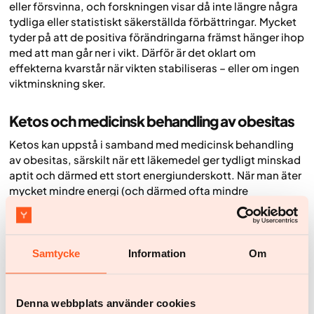
eller försvinna, och forskningen visar då inte längre några
tydliga eller statistiskt säkerställda förbättringar. Mycket
tyder på att de positiva förändringarna främst hänger ihop
med att man går ner i vikt. Därför är det oklart om
effekterna kvarstår när vikten stabiliseras – eller om ingen
viktminskning sker.
Ketos och medicinsk behandling av obesitas
Ketos kan uppstå i samband med medicinsk behandling
av obesitas, särskilt när ett läkemedel ger tydligt minskad
aptit och därmed ett stort energiunderskott. När man äter
mycket mindre energi (och därmed ofta mindre
kolhydrater) minskar kroppens tillgång på glukos,
glykogenförråden minskar och levern börjar producera
mer ketonkroppar. Då kan man hamna i ketos vid snabb
viktminskning, även om man inte följer en strikt ketogen
Samtycke
Information
Om
kost. För i övrigt friska personer är denna form av ketos
ofarlig, tillfällig och en normal del av kroppens
anpassning vid kraftig viktnedgång.
Denna webbplats använder cookies