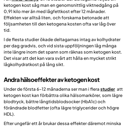
ketogen kost såg man en genomsnittlig viktnedgång på
0,91 kilo mer än med lågfettkost efter 12 månader.
Effekten var alltså liten, och forskarna betonade att
följsamheten till den ketogena kosten ofta var låg över
tid.
I de flesta studier ökade deltagarnas intag av kolhydrater
per dag gradvis, och vid sista uppföljningen låg många
inte längre inom det spann som räknas som ketogen kost.
Det visar att det kan vara svårt att hålla en mycket strikt
lågkolhydratkost på lång sikt.
Andra hälsoeffekter av ketogen kost
Under de första 6–12 månaderna ser man i flera
studier
att
ketogen kost kan förbättra olika hälsomarkörer, som lägre
blodtryck, bättre långtidsblodsocker (HbA1c) och
förändrade blodfetter (ofta lägre triglycerider och högre
HDL).
Efter ungefär ett år brukar dessa effekter däremot minska