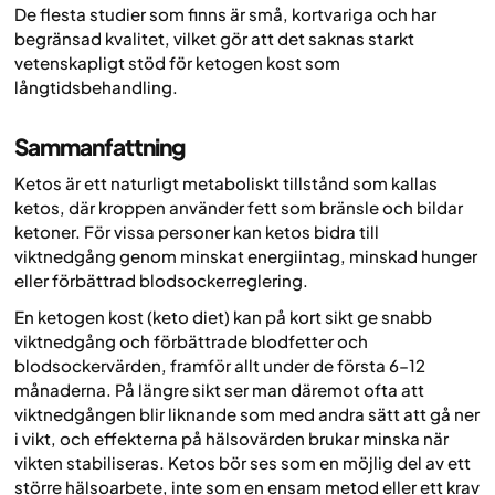
De flesta studier som finns är små, kortvariga och har
begränsad kvalitet, vilket gör att det saknas starkt
vetenskapligt stöd för ketogen kost som
långtidsbehandling.
Sammanfattning
Ketos är ett naturligt metaboliskt tillstånd som kallas
ketos, där kroppen använder fett som bränsle och bildar
ketoner. För vissa personer kan ketos bidra till
viktnedgång genom minskat energiintag, minskad hunger
eller förbättrad blodsockerreglering.
En ketogen kost (keto diet) kan på kort sikt ge snabb
viktnedgång och förbättrade blodfetter och
blodsockervärden, framför allt under de första 6–12
månaderna. På längre sikt ser man däremot ofta att
viktnedgången blir liknande som med andra sätt att gå ner
i vikt, och effekterna på hälsovärden brukar minska när
vikten stabiliseras. Ketos bör ses som en möjlig del av ett
större hälsoarbete, inte som en ensam metod eller ett krav