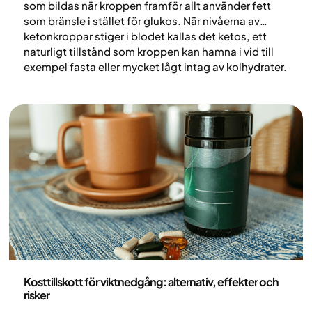
som bildas när kroppen framför allt använder fett
som bränsle i stället för glukos. När nivåerna av
ketonkroppar stiger i blodet kallas det ketos, ett
naturligt tillstånd som kroppen kan hamna i vid till
exempel fasta eller mycket lågt intag av kolhydrater.
Men när är ketos farligt, och vilka risker finns det
med ketogen diet? I den här artikeln går vi igenom
vad forskningen visar.
Nutrition
Kosttillskott för viktnedgång: alternativ, effekter och
risker