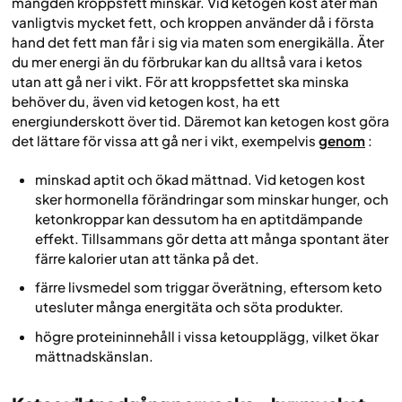
mängden kroppsfett minskar. Vid ketogen kost äter man
vanligtvis mycket fett, och kroppen använder då i första
hand det fett man får i sig via maten som energikälla. Äter
du mer energi än du förbrukar kan du alltså vara i ketos
utan att gå ner i vikt. För att kroppsfettet ska minska
behöver du, även vid ketogen kost, ha ett
energiunderskott över tid. Däremot kan ketogen kost göra
det lättare för vissa att gå ner i vikt, exempelvis
genom
:
minskad aptit och ökad mättnad. Vid ketogen kost
sker hormonella förändringar som minskar hunger, och
ketonkroppar kan dessutom ha en aptitdämpande
effekt. Tillsammans gör detta att många spontant äter
färre kalorier utan att tänka på det.
färre livsmedel som triggar överätning, eftersom keto
utesluter många energitäta och söta produkter.
högre proteininnehåll i vissa ketoupplägg, vilket ökar
mättnadskänslan.