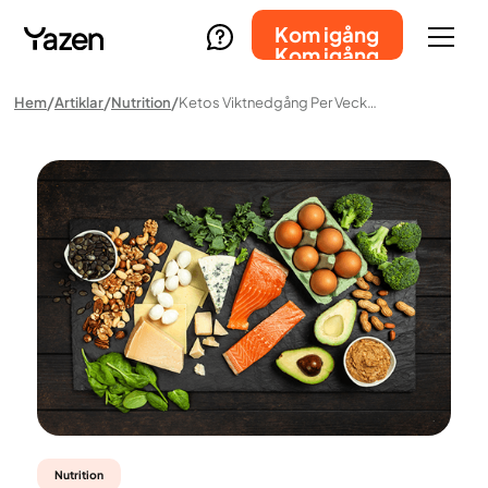
Kom igång
Kom igång
Hem
Artiklar
Nutrition
Ketos Viktnedgång Per Vecka: Guide Och Långsiktiga Mål
Nutrition