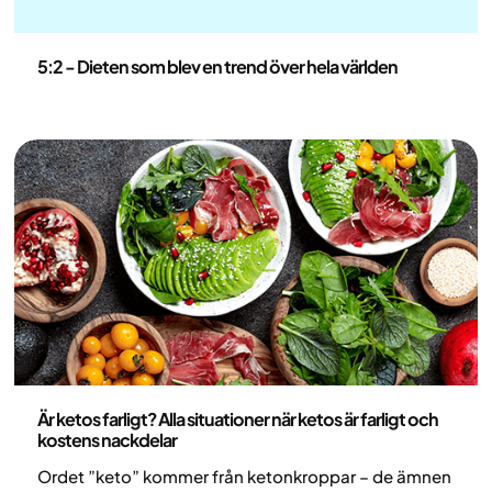
Nutrition
5:2 - Dieten som blev en trend över hela världen
Nutrition
Är ketos farligt? Alla situationer när ketos är farligt och
kostens nackdelar
Ordet ”keto” kommer från ketonkroppar – de ämnen