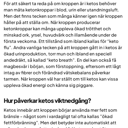
För att säkert ta reda på om kroppen är i ketos behöver
man mäta ketonkroppar i blod, urin eller utandningsluft.
Men det finns tecken som många känner igen när kroppen
håller på att ställa om. När kroppen producerar
ketonkroppar kan många uppleva ökad trötthet och
minskad ork, yrsel, huvudvärk och illamående under de
första veckorna. Ett tillstånd som ibland kallas för “keto
flu”. Andra vanliga tecken på att kroppen gått in i ketos är
ökad urinproduktion, torr mun och ibland en speciell
andedräkt, så kallad “keto breath”. En del kan också få
magbesvär i början, som förstoppning, eftersom ett lågt
intag av fibrer och förändrad vätskebalans påverkar
tarmen. När kroppen väl har ställt om till ketos kan vissa
uppleva ökad energi och känna sig piggare.
Hur påverkar ketos viktnedgång?
Ketos innebär att kroppen börjar använda mer fett som
bränsle – något som i vardagligt tal ofta kallas ”ökad
fettförbränning”. Men det betyder inte automatiskt att