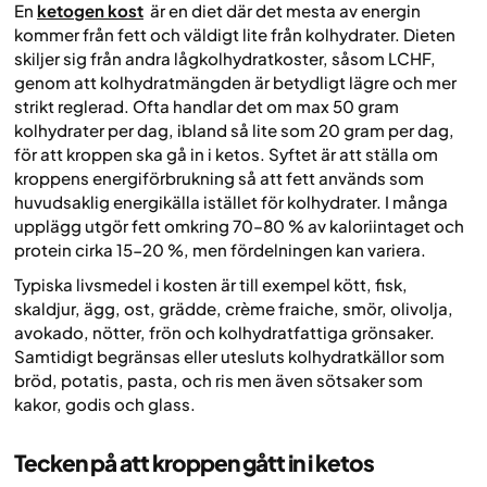
En
ketogen kost
är en diet där det mesta av energin
kommer från fett och väldigt lite från kolhydrater. Dieten
skiljer sig från andra lågkolhydratkoster, såsom LCHF,
genom att kolhydratmängden är betydligt lägre och mer
strikt reglerad. Ofta handlar det om max 50 gram
kolhydrater per dag, ibland så lite som 20 gram per dag,
för att kroppen ska gå in i ketos. Syftet är att ställa om
kroppens energiförbrukning så att fett används som
huvudsaklig energikälla istället för kolhydrater. I många
upplägg utgör fett omkring 70–80 % av kaloriintaget och
protein cirka 15-20 %, men fördelningen kan variera.
Typiska livsmedel i kosten är till exempel kött, fisk,
skaldjur, ägg, ost, grädde, crème fraiche, smör, olivolja,
avokado, nötter, frön och kolhydratfattiga grönsaker.
Samtidigt begränsas eller utesluts kolhydratkällor som
bröd, potatis, pasta, och ris men även sötsaker som
kakor, godis och glass.
Tecken på att kroppen gått in i ketos