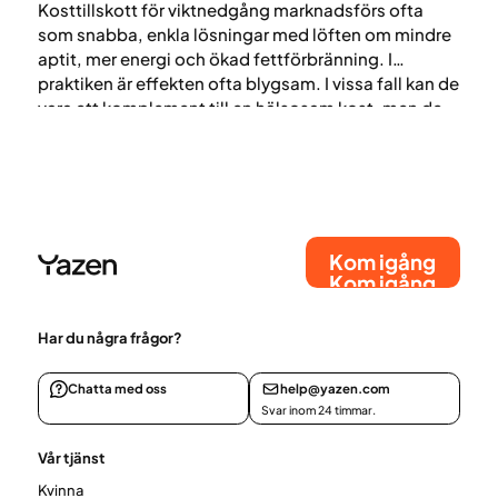
Kosttillskott för viktnedgång marknadsförs ofta
som snabba, enkla lösningar med löften om mindre
aptit, mer energi och ökad fettförbränning. I
praktiken är effekten ofta blygsam. I vissa fall kan de
vara ett komplement till en hälsosam kost, men de
ersätter inte det som påverkar vikt och hälsa
långsiktigt: levnadsvanor, energibalans och
beteende.
Kom igång
Kom igång
Har du några frågor?
Chatta med oss
help@yazen.com
Svar inom 24 timmar.
Vår tjänst
Kvinna