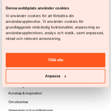
Svar inom 24 timmar.
Denna webbplats använder cookies
Vår tjänst
Vi använder cookies för att förbättra din
användarupplevelse. Vi använder cookies för
Kvinna
grundläggande nödvändig funktionalitet, anpassning av
Man
användarupplevelsen, analys och statik, samt anpassad,
riktad och relevant annonsering.
Ditt team
BMI-kalkylator
Omdömen
Tillåt alla
Priser
Vanliga frågor
Anpassa
Knowledge
Kunskap & inspiration
Om obesitas
Vetenskap och publikationer