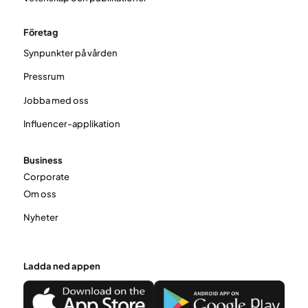
Företag
Synpunkter på vården
Pressrum
Jobba med oss
Influencer-applikation
Business
Corporate
Om oss
Nyheter
Ladda ned appen