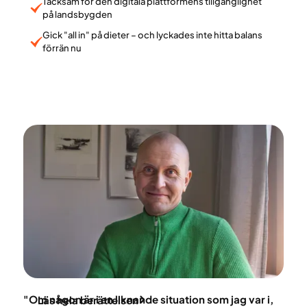
Tacksam för den digitala plattformens tillgänglighet
på landsbygden
Gick "all in" på dieter – och lyckades inte hitta balans
förrän nu
David Alexandersson
"Om någon är i en liknande situation som jag var i,
Läs hela berättelsen