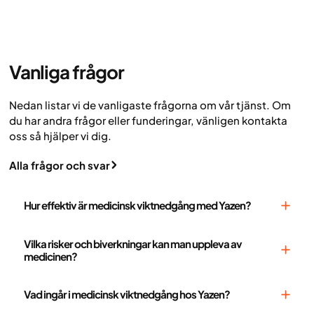
Vanliga
frågor
Nedan listar vi de vanligaste frågorna om vår tjänst. Om
du har andra frågor eller funderingar, vänligen kontakta
oss så hjälper vi dig.
Alla frågor och svar
Hur effektiv är medicinsk viktnedgång med Yazen?
Det är individuellt. Du sätter en målvikt. Din coach
Vilka risker och biverkningar kan man uppleva av
och läkare finns här för att stötta dig samt
medicinen?
säkerställa att viktnedgången och uppföljningen av
behandlingen sker på ett patientsäkert sätt.
Biverkningar är oftast få, milda och övergående. De
Vad ingår i medicinsk viktnedgång hos Yazen?
vanligaste biverkningarna kommer från mag–
tarmkanalen, till exempel illamående, gaser,