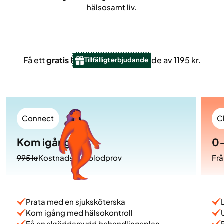
hälsosamt liv.
Få ett
gratis blodprov
– Till ett värde av 1195 kr.
Tillfälligt erbjudande
Connect
C
Kom igång
0-
995 kr
Kostnadsfritt blodprov
Frå
Prata med en sjuksköterska
Kom igång med hälsokontroll
Få en skräddarsydd behandlingsplan