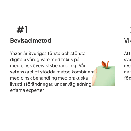
#1
Bevisad metod
Vi
Yazen är Sveriges första och största
Att
digitala vårdgivare med fokus på
svå
medicinsk överviktsbehandling. Vår
res
vetenskapligt stödda metod kombinerar
ner
medicinsk behandling med praktiska
för
livsstilsförändringar, under vägledning av
erfarna experter