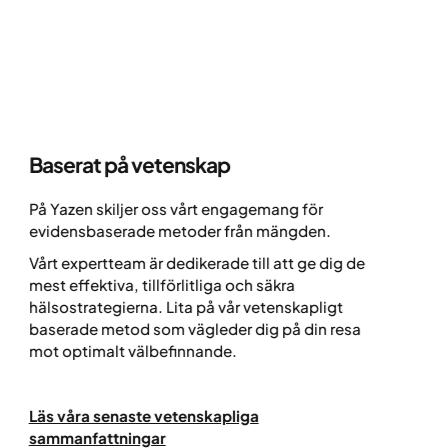
mättnadskänslan och minska sötsug, vilket gör det
lättare att hålla hälsosamma vanor över tid.
Kombinationsbehandling vid behov
Det finns flera godkända och säkra läkemedel på
marknaden som kan vara aktuella för viktminskning.
Om det behövs för att uppnå optimal effekt, kan
Baserat på
vetenskap
Att
läkaren välja att kombinera grundbehandlingen med
som
andra kompletterande läkemedel.
På Yazen skiljer oss vårt engagemang för
ve
Hur bestäms mitt läkemedel?
evidensbaserade metoder från mängden.
Om d
Det är alltid din ansvariga läkare som fattar det
Vårt expertteam är dedikerade till att ge dig de
ens
slutgiltiga beslutet om din medicinering.
mest effektiva, tillförlitliga och säkra
över
Bedömningen baseras på:
hälsostrategierna. Lita på vår vetenskapligt
där
baserade metod som vägleder dig på din resa
• Din hälsohistorik och dina individuella
inne
mot optimalt välbefinnande.
förutsättningar.
påv
med 
• Eventuella andra mediciner du tar.
föl
Läs våra senaste vetenskapliga
• Vilka läkemedel som bedöms ge bäst och säkrast
sammanfattningar
effekt för din viktresa.