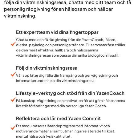
följa din viktminskningsresa, chatta med ditt team och få
personlig rådgivning för en hälsosam och hållbar
viktminskning.
Ett expertteam vid dina fingertoppar
Chatta med och få rådgivning från din YazenCoach, läkare,
dietist, psykolog och personliga tränare. Tillsammans fastställer
de den mest effektiva, hållbara och hälsosamma
viktminskningsresan som passar din unika biologi och livsstil.
Följ din viktminskningsresa
Vår app låter dig följa din framgång och ger vägledning och
information under hela din viktminskningsresa
Lifestyle-verktyg och stöd från din YazenCoach
Få kunskap, vägledning och motivation för att göra hälsosamma
livsstilsförändringar med din personliga YazenCoach.
Reflektera och lär med Yazen Commit
Ett modulbaserat lärandeprogram med informativt och
motiverande material samt utmaningar relaterade till kost,
mental hälsa och fysisk aktivitet.