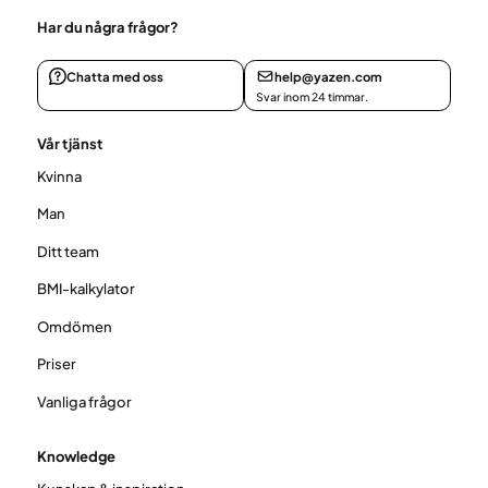
Har du några frågor?
Chatta med oss
help@yazen.com
Svar inom 24 timmar.
Vår tjänst
Kvinna
Man
Ditt team
BMI-kalkylator
Omdömen
Priser
Vanliga frågor
Knowledge