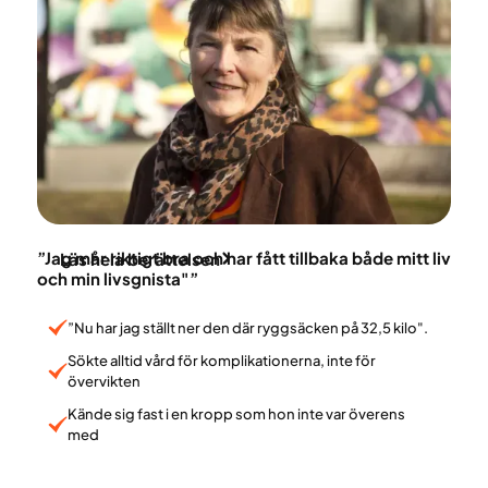
Anna Cardenbäck
”Jag mår riktigt bra och har fått tillbaka både mitt liv
Läs hela berättelsen
och min livsgnista"”
”Nu har jag ställt ner den där ryggsäcken på 32,5 kilo".
Sökte alltid vård för komplikationerna, inte för
övervikten
Kände sig fast i en kropp som hon inte var överens
med