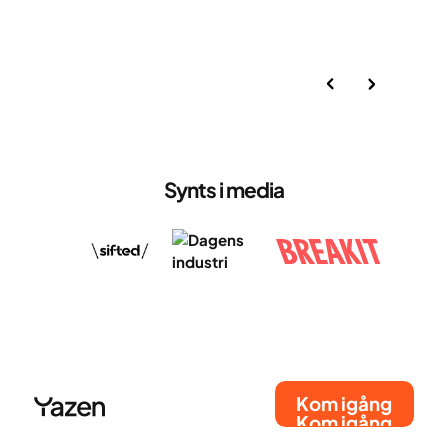
Har du frågor om en specifik produkt eller din
nuvarande behandling? Du kan alltid kontakta ditt
vårdteam direkt i Yazen-appen.
Synts i media
Kom igång
Kom igång