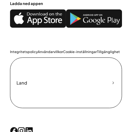
Ladda ned appen
Integritetspolicy
Användarvillkor
Cookie-inställningar
Tillgänglighet
Land