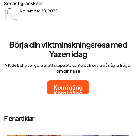
Senast granskad:
November 28, 2025
Börja din viktminskningsresa med
Yazen idag
Allt du behöver göra är att skapa ett konto och svara på några frågor
om din hälsa
Kom igång
Kom igång
Fler artiklar