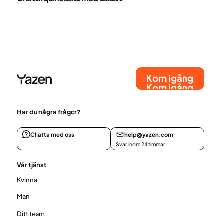
Kom igång
Kom igång
Har du några frågor?
Chatta med oss
help@yazen.com
Svar inom 24 timmar.
Vår tjänst
Kvinna
Man
Ditt team