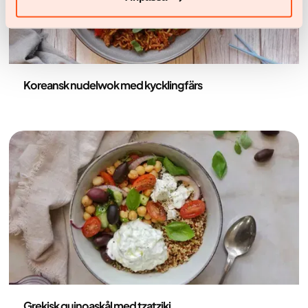
Recept
Koreansk nudelwok med kycklingfärs
Recept
Grekisk quinoaskål med tzatziki