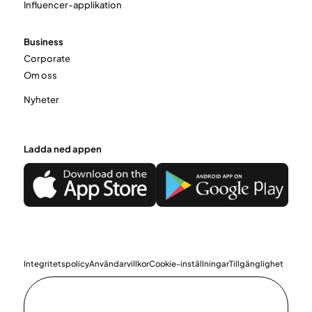
Influencer-applikation
Business
Corporate
Om oss
Nyheter
Ladda ned appen
Integritetspolicy
Användarvillkor
Cookie-inställningar
Tillgänglighet