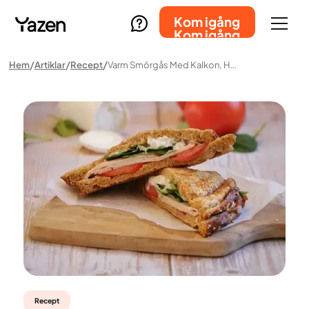
Kom igång
Kom igång
Hem
Artiklar
Recept
Varm Smörgås Med Kalkon, Honungssenap Och Getost
Recept