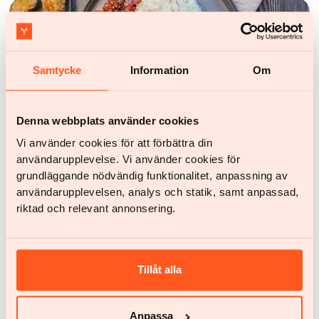
Samtycke
Information
Om
Denna webbplats använder cookies
Vi använder cookies för att förbättra din
användarupplevelse. Vi använder cookies för
Recept
grundläggande nödvändig funktionalitet, anpassning av
Krispig kyckling med grönsaker i sötsur sås
användarupplevelsen, analys och statik, samt anpassad,
riktad och relevant annonsering.
Tillåt alla
Anpassa