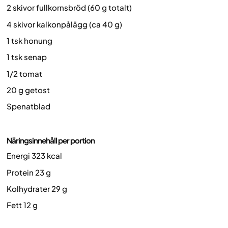
2 skivor fullkornsbröd (60 g totalt)
4 skivor kalkonpålägg (ca 40 g)
1 tsk honung
1 tsk senap
1/2 tomat
20 g getost
Spenatblad
Näringsinnehåll per portion
Energi 323 kcal
Protein 23 g
Kolhydrater 29 g
Fett 12 g