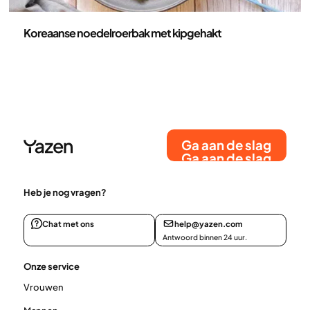
Recepten
Koreaanse noedelroerbak met kipgehakt
Ga aan de slag
Ga aan de slag
Heb je nog vragen?
Chat met ons
help@yazen.com
Antwoord binnen 24 uur.
Onze service
Vrouwen