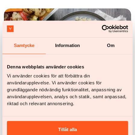
Samtycke
Information
Om
Denna webbplats använder cookies
Vi använder cookies för att förbättra din
Recepten
användarupplevelse. Vi använder cookies för
Met roomkaas gevulde kip met geroosterde groeten
grundläggande nödvändig funktionalitet, anpassning av
en rijst
användarupplevelsen, analys och statik, samt anpassad,
riktad och relevant annonsering.
Tillåt alla