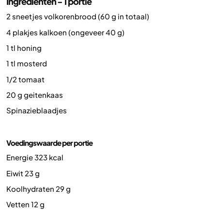
Ingrediënten - 1 portie
2 sneetjes volkorenbrood (60 g in totaal)
4 plakjes kalkoen (ongeveer 40 g)
1 tl honing
1 tl mosterd
1/2 tomaat
20 g geitenkaas
Spinazieblaadjes
Voedingswaarde per portie
Energie 323 kcal
Eiwit 23 g
Koolhydraten 29 g
Vetten 12 g