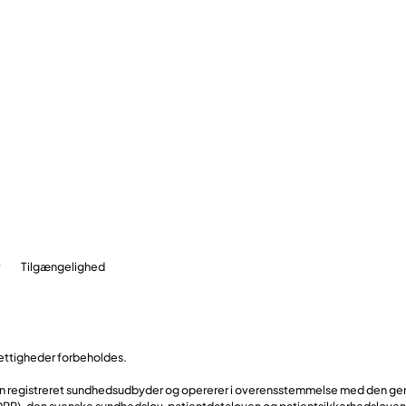
r
Tilgængelighed
rettigheder forbeholdes.
en registreret sundhedsudbyder og opererer i overensstemmelse med den gen
PR), den svenske sundhedslov, patientdataloven og patientsikkerhedsloven