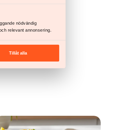
azen i dag
läggande nödvändig
och relevant annonsering.
 helbred
Tillåt alla