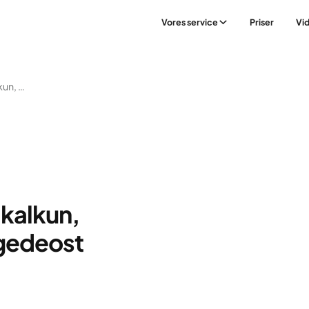
Vores service
Priser
Vi
Varm Sandwich Med Kalkun, Honningmustard Og Gedeost
kalkun,
gedeost