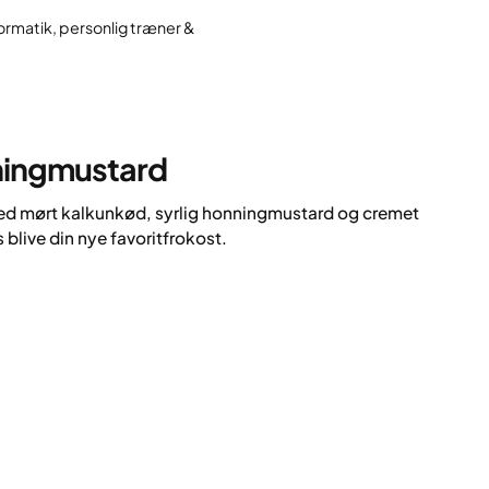
ormatik, personlig træner &
ningmustard
med mørt kalkunkød, syrlig honningmustard og cremet
live din nye favoritfrokost.