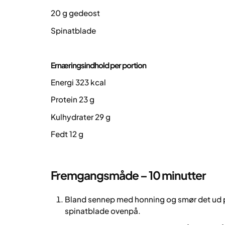
20 g gedeost
Spinatblade
Ernæringsindhold per portion
Energi 323 kcal
Protein 23 g
Kulhydrater 29 g
Fedt 12 g
Fremgangsmåde – 10 minutter
Bland sennep med honning og smør det ud 
spinatblade ovenpå.