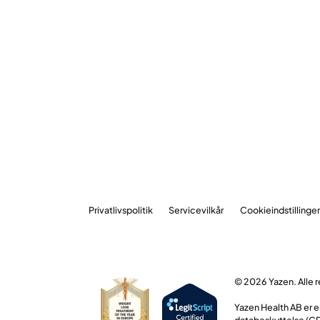
Privatlivspolitik
Servicevilkår
Cookieindstillinge
© 2026 Yazen. Alle 
Yazen Health AB er 
databeskyttelse (GD