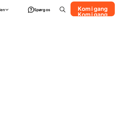
Kom i gang
den
Spørg os
Kom i gang