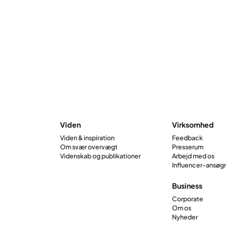
pizza i en sund, proteinrig bid. Lavet med
havregryn, æg og cottage cheese er de
bløde indeni, gyldne udenpå og smagt til
med oregano og hvidløg. Perfekte nybagte
eller pakket med til senere – de er et smart
snack til morgenmad, frokost eller efter
træning.
Viden
Virksomhed
Viden & inspiration
Feedback
Om svær overvægt
Presserum
Videnskab og publikationer
Arbejd med os
Influencer-ansøg
Business
Corporate
Om os
Nyheder