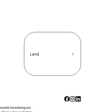
Land
erelle forordning om
. Vores egne systemer,