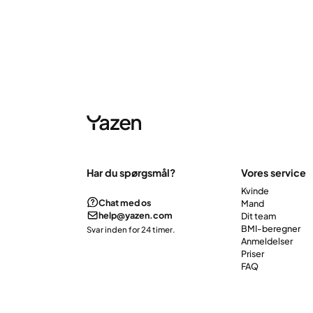
Har du spørgsmål?
Vores service
Kvinde
Chat med os
Mand
help@yazen.com
Dit team
BMI-beregner
Svar inden for 24 timer.
Anmeldelser
Priser
FAQ