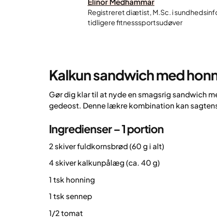
Elinor Medhammar
Registreret diætist, M.Sc. i sundhedsinf
tidligere fitnesssportsudøver
Kalkun sandwich med hon
Gør dig klar til at nyde en smagsrig sandwich 
gedeost. Denne lækre kombination kan sagtens b
Ingredienser – 1 portion
2 skiver fuldkornsbrød (60 g i alt)
4 skiver kalkunpålæg (ca. 40 g)
1 tsk honning
1 tsk sennep
1/2 tomat