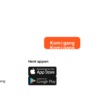
farver. Mørt, krydret hvid fisk kombineres
med cremet avocado og saftig mango for
den perfekte balance af varme, syre og
sødme. Toppet med en kølig hvidløgssauce
på quark er de nemme at lave, smukke at
servere og perfekte til en afslappet
hverdagsmiddag eller en
sommersammenkomst.
Kom i gang
Kom i gang
Hent appen
ning