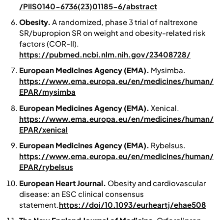
/PIIS0140-6736(23)01185-6/abstract
Obesity.
A randomized, phase 3 trial of naltrexone
SR/bupropion SR on weight and obesity-related risk
factors (COR-II).
https://pubmed.ncbi.nlm.nih.gov/23408728/
European Medicines Agency (EMA).
Mysimba.
https://www.ema.europa.eu/en/medicines/human/
EPAR/mysimba
European Medicines Agency (EMA).
Xenical.
https://www.ema.europa.eu/en/medicines/human/
EPAR/xenical
European Medicines Agency (EMA).
Rybelsus.
https://www.ema.europa.eu/en/medicines/human/
EPAR/rybelsus
European Heart Journal.
Obesity and cardiovascular
disease: an ESC clinical consensus
statement.
https://doi/10.1093/eurheartj/ehae508