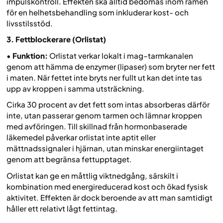
impulskontroll. Effekten ska alltid bedömas inom ramen
för en helhetsbehandling som inkluderar kost- och
livsstilsstöd.
3. Fettblockerare (Orlistat)
•
Funktion:
Orlistat verkar lokalt i mag–tarmkanalen
genom att hämma de enzymer (lipaser) som bryter ner fett
i maten. När fettet inte bryts ner fullt ut kan det inte tas
upp av kroppen i samma utsträckning.
Cirka 30 procent av det fett som intas absorberas därför
inte, utan passerar genom tarmen och lämnar kroppen
med avföringen. Till skillnad från hormonbaserade
läkemedel påverkar orlistat inte aptit eller
mättnadssignaler i hjärnan, utan minskar energiintaget
genom att begränsa fettupptaget.
Orlistat kan ge en måttlig viktnedgång, särskilt i
kombination med energireducerad kost och ökad fysisk
aktivitet. Effekten är dock beroende av att man samtidigt
håller ett relativt lågt fettintag.