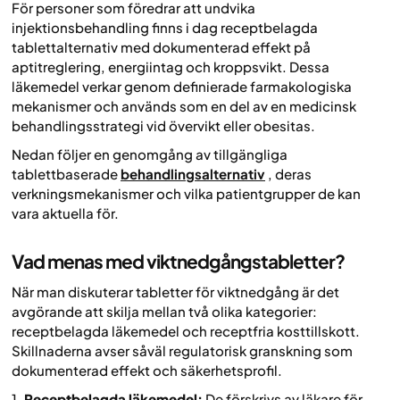
För personer som föredrar att undvika
injektionsbehandling finns i dag receptbelagda
tablettalternativ med dokumenterad effekt på
aptitreglering, energiintag och kroppsvikt. Dessa
läkemedel verkar genom definierade farmakologiska
mekanismer och används som en del av en medicinsk
behandlingsstrategi vid övervikt eller obesitas.
Nedan följer en genomgång av tillgängliga
tablettbaserade
behandlingsalternativ
, deras
verkningsmekanismer och vilka patientgrupper de kan
vara aktuella för.
Vad menas med viktnedgångstabletter?
När man diskuterar tabletter för viktnedgång är det
avgörande att skilja mellan två olika kategorier:
receptbelagda läkemedel och receptfria kosttillskott.
Skillnaderna avser såväl regulatorisk granskning som
dokumenterad effekt och säkerhetsprofil.
1.
Receptbelagda läkemedel:
De förskrivs av läkare för