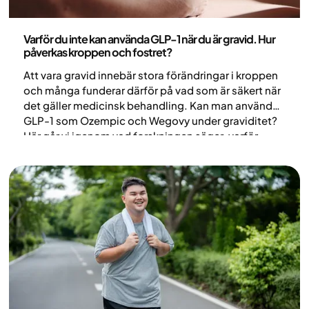
Medicin
Varför du inte kan använda GLP-1 när du är gravid. Hur
påverkas kroppen och fostret?
Att vara gravid innebär stora förändringar i kroppen
och många funderar därför på vad som är säkert när
det gäller medicinsk behandling. Kan man använda
GLP-1 som Ozempic och Wegovy under graviditet?
Här går vi igenom vad forskningen säger, varför
behandlingen inte rekommenderas och vilka råd
som gäller vid graviditet och graviditetsplanering.