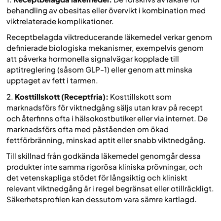
behandling av obesitas eller övervikt i kombination med
viktrelaterade komplikationer.
Receptbelagda viktreducerande läkemedel verkar genom
definierade biologiska mekanismer, exempelvis genom
att påverka hormonella signalvägar kopplade till
aptitreglering (såsom GLP-1) eller genom att minska
upptaget av fett i tarmen.
2.
Kosttillskott (Receptfria):
Kosttillskott som
marknadsförs för viktnedgång säljs utan krav på recept
och återfinns ofta i hälsokostbutiker eller via internet. De
marknadsförs ofta med påståenden om ökad
fettförbränning, minskad aptit eller snabb viktnedgång.
Till skillnad från godkända läkemedel genomgår dessa
produkter inte samma rigorösa kliniska prövningar, och
det vetenskapliga stödet för långsiktig och kliniskt
relevant viktnedgång är i regel begränsat eller otillräckligt.
Säkerhetsprofilen kan dessutom vara sämre kartlagd.