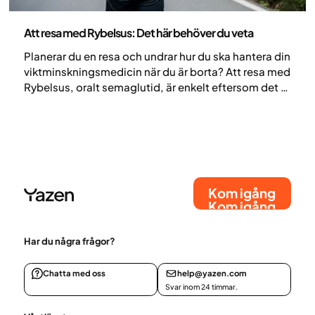
Medicin
Att resa med Rybelsus: Det här behöver du veta
Planerar du en resa och undrar hur du ska hantera din
viktminskningsmedicin när du är borta? Att resa med
Rybelsus, oralt semaglutid, är enkelt eftersom det är
en daglig tablett som inte behöver förvaras i
kylskåp. Genom att förvara den korrekt och hålla
fast vid din rutin kan du enkelt fortsätta din
behandling. Här är din guide till hur du packar,
förvarar och tar ditt Rybelsus på ett säkert sätt när
du reser.
Kom igång
Kom igång
Har du några frågor?
Chatta med oss
help@yazen.com
Svar inom 24 timmar.