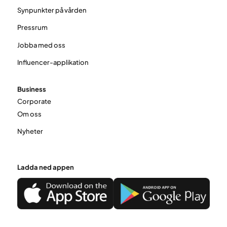
Synpunkter på vården
Pressrum
Jobba med oss
Influencer-applikation
Business
Corporate
Om oss
Nyheter
Ladda ned appen