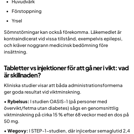
Huvudvärk
Förstoppning
Yrsel
Sömnstörningar kan också förekomma. Läkemedlet är
kontraindicerat vid vissa tillstånd, exempelvis epilepsi,
och kräver noggrann medicinsk bedömning före
insättning.
Tabletter vs injektioner för att gå ner i vikt: vad
är skillnaden?
Kliniska studier visar att båda administrationsformerna
ger goda resultat vid viktminskning.
•
Rybelsus:
I studien OASIS-1 (på personer med
övervikt/fetma utan diabetes) sågs en genomsnittlig
viktminskning på cirka 15 % efter 68 veckor med en dos på
50 mg.
•
Wegovy:
I STEP-1-studien, där injicerbar semaglutid 2,4