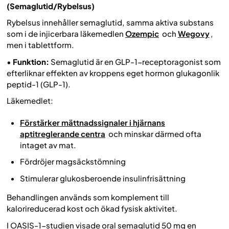
(Semaglutid/Rybelsus)
Rybelsus innehåller semaglutid, samma aktiva substans
som i de injicerbara läkemedlen
Ozempic
och
Wegovy
,
men i tablettform.
•
Funktion:
Semaglutid är en GLP-1-receptoragonist som
efterliknar effekten av kroppens eget hormon glukagonlik
peptid-1 (GLP-1).
Läkemedlet:
Förstärker mättnadssignaler i hjärnans
aptitreglerande centra
och minskar därmed ofta
intaget av mat.
Fördröjer magsäckstömning
Stimulerar glukosberoende insulinfrisättning
Behandlingen används som komplement till
kalorireducerad kost och ökad fysisk aktivitet.
I OASIS-1-studien visade oral semaglutid 50 mg en