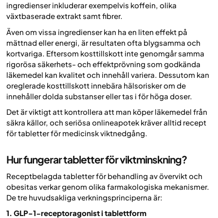
ingredienser inkluderar exempelvis koffein, olika
växtbaserade extrakt samt fibrer.
Även om vissa ingredienser kan ha en liten effekt på
mättnad eller energi, är resultaten ofta blygsamma och
kortvariga. Eftersom kosttillskott inte genomgår samma
rigorösa säkerhets- och effektprövning som godkända
läkemedel kan kvalitet och innehåll variera. Dessutom kan
oreglerade kosttillskott innebära hälsorisker om de
innehåller dolda substanser eller tas i för höga doser.
Det är viktigt att kontrollera att man köper läkemedel från
säkra källor, och seriösa onlineapotek kräver alltid recept
för tabletter för medicinsk viktnedgång.
Hur fungerar tabletter för viktminskning?
Receptbelagda tabletter för behandling av övervikt och
obesitas verkar genom olika farmakologiska mekanismer.
De tre huvudsakliga verkningsprinciperna är:
1. GLP-1-receptoragonist i tablettform