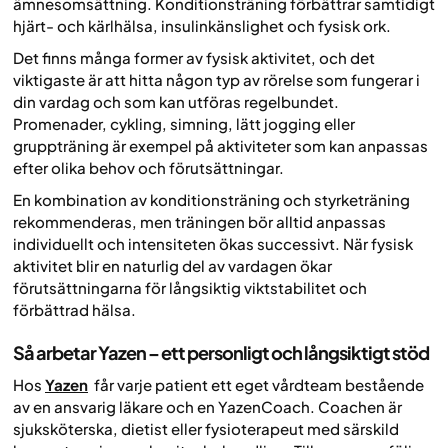
ämnesomsättning. Konditionsträning förbättrar samtidigt
hjärt- och kärlhälsa, insulin­känslighet och fysisk ork.
Det finns många former av fysisk aktivitet, och det
viktigaste är att hitta någon typ av rörelse som fungerar i
din vardag och som kan utföras regelbundet.
Promenader, cykling, simning, lätt jogging eller
gruppträning är exempel på aktiviteter som kan anpassas
efter olika behov och förutsättningar.
En kombination av konditionsträning och styrketräning
rekommenderas, men träningen bör alltid anpassas
individuellt och intensiteten ökas successivt. När fysisk
aktivitet blir en naturlig del av vardagen ökar
förutsättningarna för långsiktig viktstabilitet och
förbättrad hälsa.
Så arbetar Yazen – ett personligt och långsiktigt stöd
Hos
Yazen
får varje patient ett eget vårdteam bestående
av en ansvarig läkare och en YazenCoach. Coachen är
sjuksköterska, dietist eller fysioterapeut med särskild