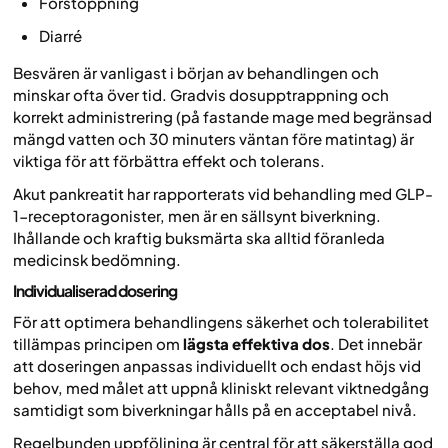
Förstoppning
Diarré
Besvären är vanligast i början av behandlingen och
minskar ofta över tid. Gradvis dosupptrappning och
korrekt administrering (på fastande mage med begränsad
mängd vatten och 30 minuters väntan före matintag) är
viktiga för att förbättra effekt och tolerans.
Akut pankreatit har rapporterats vid behandling med GLP-
1-receptoragonister, men är en sällsynt biverkning.
Ihållande och kraftig buksmärta ska alltid föranleda
medicinsk bedömning.
Individualiserad dosering
För att optimera behandlingens säkerhet och tolerabilitet
tillämpas principen om
lägsta effektiva dos
. Det innebär
att doseringen anpassas individuellt och endast höjs vid
behov, med målet att uppnå kliniskt relevant viktnedgång
samtidigt som biverkningar hålls på en acceptabel nivå.
Regelbunden uppföljning är central för att säkerställa god