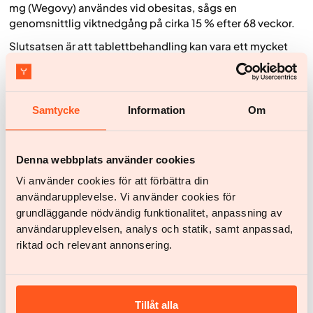
mg (Wegovy) användes vid obesitas, sågs en
genomsnittlig viktnedgång på cirka 15 % efter 68 veckor.
Slutsatsen är att tablettbehandling kan vara ett mycket
effektivt alternativ till injektioner, hos rätt patient och vid
adekvat dosering.
Samtycke
Information
Om
Viktminskning och kost
Kostvanor spelar en avgörande roll för dig som vill gå ner i
vikt och behålla en hälsosam vikt på sikt, även vid
Denna webbplats använder cookies
användande av exempelvis tabletter. En varierad och
Vi använder cookies för att förbättra din
balanserad kost som innehåller mycket frukt, grönsaker,
användarupplevelse. Vi använder cookies för
fullkornsprodukter, magra proteiner och nyttiga fetter är
grundläggande nödvändig funktionalitet, anpassning av
en bra grund för viktminskning. Det är också viktigt att
begränsa intaget av socker, salt och mättade fetter för att
användarupplevelsen, analys och statik, samt anpassad,
ge kroppen de bästa förutsättningarna.
riktad och relevant annonsering.
Att föra matdagbok eller använda hjälpmedel för att
registrera och analysera kost och mönster i hur du äter kan
vara ett effektivt sätt att få koll på vad du äter och
Tillåt alla