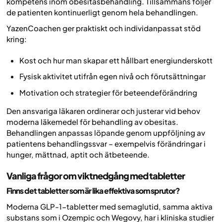
kompetens inom obesitasbehandling. Tillsammans följer
de patienten kontinuerligt genom hela behandlingen.
YazenCoachen ger praktiskt och individanpassat stöd
kring:
Kost och hur man skapar ett hållbart energiunderskott
Fysisk aktivitet utifrån egen nivå och förutsättningar
Motivation och strategier för beteendeförändring
Den ansvariga läkaren ordinerar och justerar vid behov
moderna läkemedel för behandling av obesitas.
Behandlingen anpassas löpande genom uppföljning av
patientens behandlingssvar – exempelvis förändringar i
hunger, mättnad, aptit och ätbeteende.
Vanliga frågor om viktnedgång med tabletter
Finns det tabletter som är lika effektiva som sprutor?
Moderna GLP-1-tabletter med semaglutid, samma aktiva
substans som i Ozempic och Wegovy, har i kliniska studier