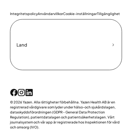
Integritetspolicy
Användarvillkor
Cookie-inställningar
Tillgänglighet
Land
© 2026 Yazen. Alla rättigheter förbehållna. Yazen Health AB är en
registrerad vårdgivare som lyder under hälso-och sjukårdslagen,
dataskyddsförordningen (GDPR - General Data Protection
Regulation), patientdatalagen och patientsäkerhetslagen. Vårt
journalsystem och vår app är registrerade hos Inspektionen för vård
och omsorg (IVO).