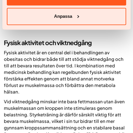
identifiera vanor som kan förbättras. Regelbundna
måltider hjälper till att minska risken för att du blir för
hungrig och äter mer än du tänkt. En långsiktigt hållbar
Anpassa
koststrategi är avgörande för att bibehålla uppnådd
viktminskning.
Fysisk aktivitet och viktnedgång
Fysisk aktivitet är en central del i behandlingen av
obesitas och bidrar både till att stödja viktnedgång och
till att bevara resultaten över tid. I kombination med
medicinsk behandling kan regelbunden fysisk aktivitet
förstärka effekten genom att bland annat motverka
förlust av muskelmassa och förbättra den metabola
hälsan.
Vid viktnedgång minskar inte bara fettmassan utan även
muskelmassan om kroppen inte stimuleras genom
belastning. Styrketräning är därför särskilt viktig för att
bevara muskelmassa, vilket i sin tur bidrar till en mer
gynnsam kroppssammansättning och en stabilare basal