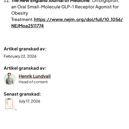
The New England Journal of Medicine
. Orforglipron,
an Oral Small-Molecule GLP-1 Receptor Agonist for
Obesity
Treatment.
https://www.nejm.org/doi/full/10.1056/
NEJMoa2511774
Artikel granskad av:
February 22, 2026
Artikel granskad av:
Henrik Lundvall
Head of content
Senast granskad:
July 17, 2026