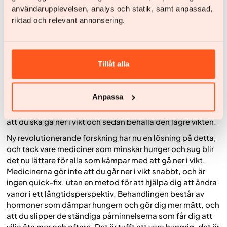
funktioner.
användarupplevelsen, analys och statik, samt anpassad,
riktad och relevant annonsering.
Hunger och mättnad styrs av hormoner
Att göra ännu ett försök att banta innebär – för de flesta
som provat ett antal dieter och ett ännu större antal
Tillåt alla
gånger – ofta ännu ett misslyckande, och inte så enkelt
som att ”äta mindre och träna mer”. Vi vet idag att det är
långt mycket mer komplicerat att kämpa mot hunger och
Anpassa
sug. Istället för mer Jojobantning är medicinsk behandling
ett stöd för att göra de livsstilsförändringar som krävs för
att du ska gå ner i vikt och sedan behålla den lägre vikten.
Ny revolutionerande forskning har nu en lösning på detta,
och tack vare mediciner som minskar hunger och sug blir
det nu lättare för alla som kämpar med att gå ner i vikt.
Medicinerna gör inte att du går ner i vikt snabbt, och är
ingen quick-fix, utan en metod för att hjälpa dig att ändra
vanor i ett långtidsperspektiv. Behandlingen består av
hormoner som dämpar hungern och gör dig mer mätt, och
att du slipper de ständiga påminnelserna som får dig att
vilja äta mer och oftare. Det är tufft att vara hungrig, det är