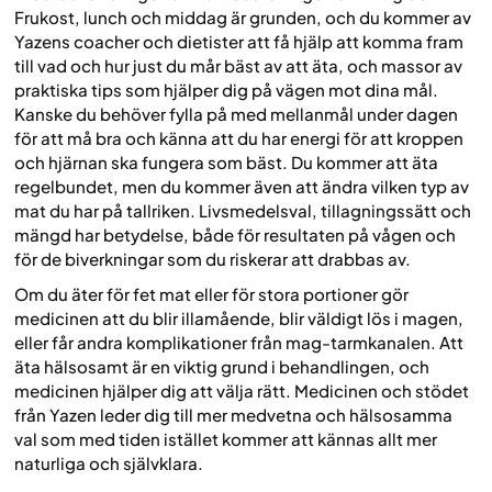
Frukost, lunch och middag är grunden, och du kommer av
Yazens coacher och dietister att få hjälp att komma fram
till vad och hur just du mår bäst av att äta, och massor av
praktiska tips som hjälper dig på vägen mot dina mål.
Kanske du behöver fylla på med mellanmål under dagen
för att må bra och känna att du har energi för att kroppen
och hjärnan ska fungera som bäst. Du kommer att äta
regelbundet, men du kommer även att ändra vilken typ av
mat du har på tallriken. Livsmedelsval, tillagningssätt och
mängd har betydelse, både för resultaten på vågen och
för de biverkningar som du riskerar att drabbas av.
Om du äter för fet mat eller för stora portioner gör
medicinen att du blir illamående, blir väldigt lös i magen,
eller får andra komplikationer från mag-tarmkanalen. Att
äta hälsosamt är en viktig grund i behandlingen, och
medicinen hjälper dig att välja rätt. Medicinen och stödet
från Yazen leder dig till mer medvetna och hälsosamma
val som med tiden istället kommer att kännas allt mer
naturliga och självklara.