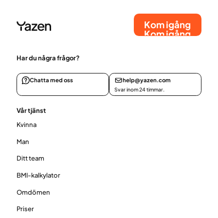
Kom igång
Kom igång
Har du några frågor?
Chatta med oss
help@yazen.com
Svar inom 24 timmar.
Vår tjänst
Kvinna
Man
Ditt team
BMI-kalkylator
Omdömen
Priser