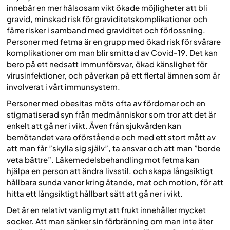
innebär en mer hälsosam vikt ökade möjligheter att bli
gravid, minskad risk för graviditetskomplikationer och
färre risker i samband med graviditet och förlossning.
Personer med fetma är en grupp med ökad risk för svårare
komplikationer om man blir smittad av Covid-19. Det kan
bero på ett nedsatt immunförsvar, ökad känslighet för
virusinfektioner, och påverkan på ett flertal ämnen som är
involverat i vårt immunsystem.
Personer med obesitas möts ofta av fördomar och en
stigmatiserad syn från medmänniskor som tror att det är
enkelt att gå ner i vikt. Även från sjukvården kan
bemötandet vara oförstående och med ett stort mått av
att man får ”skylla sig själv”, ta ansvar och att man ”borde
veta bättre”. Läkemedelsbehandling mot fetma kan
hjälpa en person att ändra livsstil, och skapa långsiktigt
hållbara sunda vanor kring ätande, mat och motion, för att
hitta ett långsiktigt hållbart sätt att gå ner i vikt.
Det är en relativt vanlig myt att frukt innehåller mycket
socker. Att man sänker sin förbränning om man inte äter