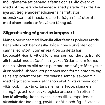
möjligheterna att behandla fetma och sjuklig övervikt
med aptitreglerande läkemedel är ett paradigmskifte. De
nya aptitreglerande medicinerna har fått stor
uppmärksamhet i media, och efterfrågan är så stor att
medicinen i perioder är svår att få tag på.
Stigmatisering på grund av kroppsvikt
Många personer med övervikt eller fetma upplever att de
behandlas och bemöts illa, både inom sjukvården och i
samhället i stort. Som en reaktion på detta har
kroppsaktivism blivit ett fenomen som sprider sig, framför
allt i social media. Det finns mycket fördomar om fetma,
och hos vissa en bild av att personer som väger för mycket
är en samhällsbörda, att personer med fetma borde ta tag
i sina ätproblem för att inte belasta samhällsekonomin
med något som man själv har orsakat. Viktskamning och
viktmobbning, vår kultur där en smal kropp signalerar
framgång, och den psykologiska pressen från olika håll
kan få allvarliga konsekvenser, och till exempel leda till
skamkänslor, isolering, psykisk ohälsa och låg självkänsla.