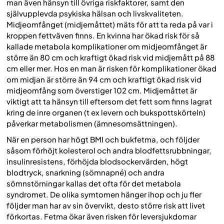
man även hänsyn till övriga riskfaktorer, samt den
självupplevda psykiska hälsan och livskvaliteten.
Midjeomfånget (midjemåttet) mäts för att ta reda på var i
kroppen fettväven finns. En kvinna har ökad risk för så
kallade metabola komplikationer om midjeomfånget är
större än 80 cm och kraftigt ökad risk vid midjemått på 88
cm eller mer. Hos en man är risken för komplikationer ökad
om midjan är större än 94 cm och kraftigt ökad risk vid
midjeomfång som överstiger 102 cm. Midjemåttet är
viktigt att ta hänsyn till eftersom det fett som finns lagrat
kring de inre organen (t ex levern och bukspottskörteln)
påverkar metabolismen (ämnesomsättningen).
När en person har högt BMI och bukfetma, och följder
såsom förhöjt kolesterol och andra blodfettsrubbningar,
insulinresistens, förhöjda blodsockervärden, högt
blodtryck, snarkning (sömnapné) och andra
sömnstörningar kallas det ofta för
det metabola
syndromet
. De olika symtomen hänger ihop och ju fler
följder man har av sin övervikt, desto större risk att livet
förkortas. Fetma ökar även risken för leversjukdomar