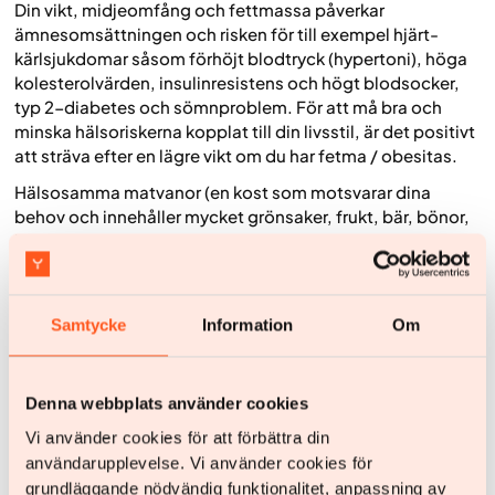
Din vikt, midjeomfång och fettmassa påverkar
ämnesomsättningen och risken för till exempel hjärt-
kärlsjukdomar såsom förhöjt blodtryck (hypertoni), höga
kolesterolvärden, insulinresistens och högt blodsocker,
typ 2-diabetes och sömnproblem. För att må bra och
minska hälsoriskerna kopplat till din livsstil, är det positivt
att sträva efter en lägre vikt om du har fetma / obesitas.
Hälsosamma matvanor (en kost som motsvarar dina
behov och innehåller mycket grönsaker, frukt, bär, bönor,
linser, ärtor, fullkorn, fisk, och begränsad mängd
ultraprocessad mat med snabba kolhydrater och mycket
fett, salt och socker) har stor betydelse för att vi ska må
bra, liksom fysisk aktivitet, gärna både i form av
Samtycke
Information
Om
vardagsmotion och tuffare träning några gånger i veckan,
för att höja pulsen lite extra och utmana dina muskler.
Styrketräning gör dig starkare och är dessutom positivt
Denna webbplats använder cookies
för ämnesomsättningen(förbränningen). En hälsosam vikt
(och ett hälsosamt BMI) är en viktig grund för hälsan
Vi använder cookies för att förbättra din
genom livet, bland annat för din hormonbalans, skelettets
användarupplevelse. Vi använder cookies för
hälsa(förebygger benskörhet) och de flesta av kroppens
grundläggande nödvändig funktionalitet, anpassning av