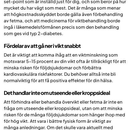
set-point som är inställd just för dig, och som beror på hur
mycket du har vägt som mest. Det är många som menar
att högkostnadsskyddet borde gälla även förbehandling
av fetma, och att medicinerna för viktbehandling borde
ingå i läkemedelsförmånen precis som den behandling
som ges vid typ 2-diabetes.
Fördelar av att gå ner i vikt snabbt
Det är viktigt att komma ihåg att en viktminskning som
motsvarar 5-15 procent av din vikt ofta är tillräckligt för att
minska risken för följdsjukdomar och förbättra
kardiovaskulära riskfaktorer. Du behöver alltså inte bli
normalviktig för att få positiva effekter för din hälsa.
Det handlar inte om utseende eller kroppsideal
Att förhindra eller behandla övervikt eller fetma är inte en
fråga om utseende eller kroppsideal, utan om att minska
risken för de många följdsjukdomar som hänger ihop med
för hög vikt. Att vara i bättre fysisk form är viktigt av
många anledningar. Om det skulle vara aktuellt med