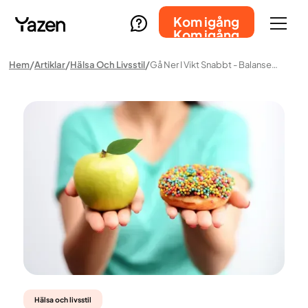
Kom igång
Kom igång
Hem
Artiklar
Hälsa Och Livsstil
Gå Ner I Vikt Snabbt - Balanserad Syn På Medicin Och Livsstilsomställning
Hälsa och livsstil