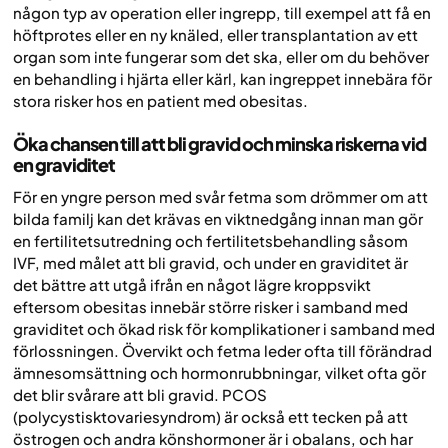
någon typ av operation eller ingrepp, till exempel att få en
höftprotes eller en ny knäled, eller transplantation av ett
organ som inte fungerar som det ska, eller om du behöver
en behandling i hjärta eller kärl, kan ingreppet innebära för
stora risker hos en patient med obesitas.
Öka chansen till att bli gravid och minska riskerna vid
en graviditet
För en yngre person med svår fetma som drömmer om att
bilda familj kan det krävas en viktnedgång innan man gör
en fertilitetsutredning och fertilitetsbehandling såsom
IVF, med målet att bli gravid, och under en graviditet är
det bättre att utgå ifrån en något lägre kroppsvikt
eftersom obesitas innebär större risker i samband med
graviditet och ökad risk för komplikationer i samband med
förlossningen. Övervikt och fetma leder ofta till förändrad
ämnesomsättning och hormonrubbningar, vilket ofta gör
det blir svårare att bli gravid. PCOS
(polycystisktovariesyndrom) är också ett tecken på att
östrogen och andra könshormoner är i obalans, och har