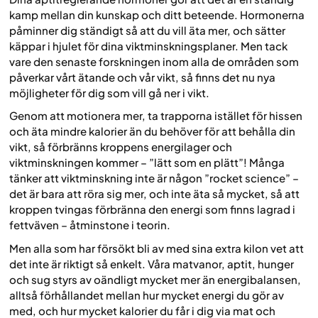
kamp mellan din kunskap och ditt beteende. Hormonerna
påminner dig ständigt så att du vill äta mer, och sätter
käppar i hjulet för dina viktminskningsplaner. Men tack
vare den senaste forskningen inom alla de områden som
påverkar vårt ätande och vår vikt, så finns det nu nya
möjligheter för dig som vill gå ner i vikt.
Genom att motionera mer, ta trapporna istället för hissen
och äta mindre kalorier än du behöver för att behålla din
vikt, så förbränns kroppens energilager och
viktminskningen kommer – ”lätt som en plätt”! Många
tänker att viktminskning inte är någon ”rocket science” –
det är bara att röra sig mer, och inte äta så mycket, så att
kroppen tvingas förbränna den energi som finns lagrad i
fettväven – åtminstone i teorin.
Men alla som har försökt bli av med sina extra kilon vet att
det inte är riktigt så enkelt. Våra matvanor, aptit, hunger
och sug styrs av oändligt mycket mer än energibalansen,
alltså förhållandet mellan hur mycket energi du gör av
med, och hur mycket kalorier du får i dig via mat och