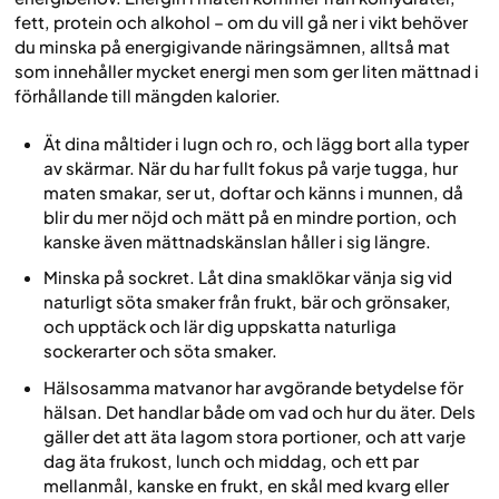
fett, protein och alkohol – om du vill gå ner i vikt behöver
du minska på energigivande näringsämnen, alltså mat
som innehåller mycket energi men som ger liten mättnad i
förhållande till mängden kalorier.
Ät dina måltider i lugn och ro, och lägg bort alla typer
av skärmar. När du har fullt fokus på varje tugga, hur
maten smakar, ser ut, doftar och känns i munnen, då
blir du mer nöjd och mätt på en mindre portion, och
kanske även mättnadskänslan håller i sig längre.
Minska på sockret. Låt dina smaklökar vänja sig vid
naturligt söta smaker från frukt, bär och grönsaker,
och upptäck och lär dig uppskatta naturliga
sockerarter och söta smaker.
Hälsosamma matvanor har avgörande betydelse för
hälsan. Det handlar både om
vad
och
hur
du äter. Dels
gäller det att äta lagom stora portioner, och att varje
dag äta frukost, lunch och middag, och ett par
mellanmål, kanske en frukt, en skål med kvarg eller