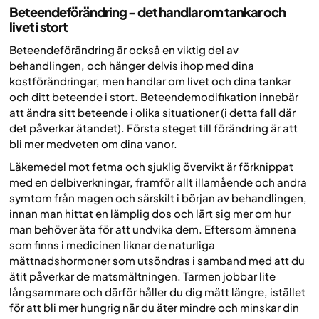
Beteendeförändring - det handlar om tankar och
livet i stort
Beteendeförändring är också en viktig del av
behandlingen, och hänger delvis ihop med dina
kostförändringar, men handlar om livet och dina tankar
och ditt beteende i stort. Beteendemodifikation innebär
att ändra sitt beteende i olika situationer (i detta fall där
det påverkar ätandet). Första steget till förändring är att
bli mer medveten om dina vanor.
Läkemedel mot fetma och sjuklig övervikt är förknippat
med en delbiverkningar, framför allt illamående och andra
symtom från magen och särskilt i början av behandlingen,
innan man hittat en lämplig dos och lärt sig mer om hur
man behöver äta för att undvika dem. Eftersom ämnena
som finns i medicinen liknar de naturliga
mättnadshormoner som utsöndras i samband med att du
ätit påverkar de matsmältningen. Tarmen jobbar lite
långsammare och därför håller du dig mätt längre, istället
för att bli mer hungrig när du äter mindre och minskar din