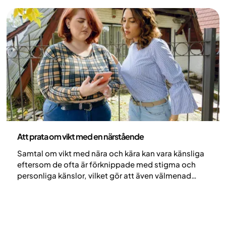
Hälsa och livsstil
Att prata om vikt med en närstående
Samtal om vikt med nära och kära kan vara känsliga
eftersom de ofta är förknippade med stigma och
personliga känslor, vilket gör att även välmenad
omtanke kan uppfattas som kritik. När de däremot
hanteras med empati kan dessa samtal stärka
förtroendet och uppmuntra till hälsosammare vanor.