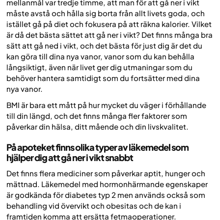
mellanmål var tredje timme, att man för att gå ner i vikt
måste avstå och hålla sig borta från allt livets goda, och
istället gå på diet och fokusera på att räkna kalorier. Vilket
är då det bästa sättet att gå ner i vikt? Det finns många bra
sätt att gå ned i vikt, och det bästa för just dig är det du
kan göra till dina nya vanor, vanor som du kan behålla
långsiktigt, även när livet ger dig utmaningar som du
behöver hantera samtidigt som du fortsätter med dina
nya vanor.
BMI är bara ett mått på hur mycket du väger i förhållande
till din längd, och det finns många fler faktorer som
påverkar din hälsa, ditt mående och din livskvalitet.
På apoteket finns olika typer av läkemedel som
hjälper dig att gå ner i vikt snabbt
Det finns flera mediciner som påverkar aptit, hunger och
mättnad. Läkemedel med hormonhärmande egenskaper
är godkända för diabetes typ 2 men används också som
behandling vid övervikt och obesitas och de kan i
framtiden komma att ersätta fetmaoperationer.