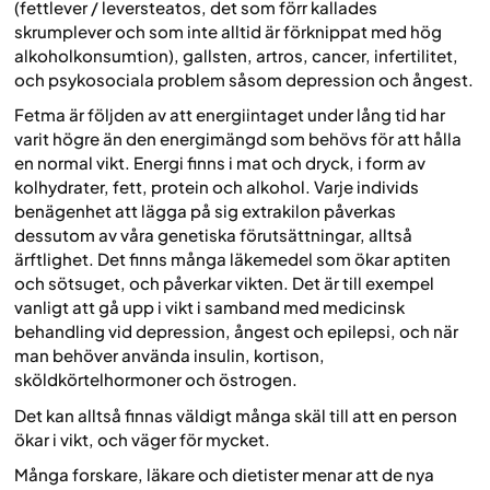
(fettlever / leversteatos, det som förr kallades
skrumplever och som inte alltid är förknippat med hög
alkoholkonsumtion), gallsten, artros, cancer, infertilitet,
och psykosociala problem såsom depression och ångest.
Fetma är följden av att energiintaget under lång tid har
varit högre än den energimängd som behövs för att hålla
en normal vikt. Energi finns i mat och dryck, i form av
kolhydrater, fett, protein och alkohol. Varje individs
benägenhet att lägga på sig extrakilon påverkas
dessutom av våra genetiska förutsättningar, alltså
ärftlighet. Det finns många läkemedel som ökar aptiten
och sötsuget, och påverkar vikten. Det är till exempel
vanligt att gå upp i vikt i samband med medicinsk
behandling vid depression, ångest och epilepsi, och när
man behöver använda insulin, kortison,
sköldkörtelhormoner och östrogen.
Det kan alltså finnas väldigt många skäl till att en person
ökar i vikt, och väger för mycket.
Många forskare, läkare och dietister menar att de nya