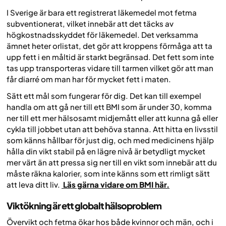
I Sverige är bara ett registrerat läkemedel mot fetma
subventionerat, vilket innebär att det täcks av
högkostnadsskyddet för läkemedel. Det verksamma
ämnet heter orlistat, det gör att kroppens förmåga att ta
upp fett i en måltid är starkt begränsad. Det fett som inte
tas upp transporteras vidare till tarmen vilket gör att man
får diarré om man har för mycket fett i maten.
Sätt ett mål som fungerar för dig. Det kan till exempel
handla om att gå ner till ett BMI som är under 30, komma
ner till ett mer hälsosamt midjemått eller att kunna gå eller
cykla till jobbet utan att behöva stanna. Att hitta en livsstil
som känns hållbar för just dig, och med medicinens hjälp
hålla din vikt stabil på en lägre nivå är betydligt mycket
mer värt än att pressa sig ner till en vikt som innebär att du
måste räkna kalorier, som inte känns som ett rimligt sätt
att leva ditt liv.
Läs gärna vidare om BMI här.
Viktökning är ett globalt hälsoproblem
Övervikt och fetma ökar hos både kvinnor och män, och i