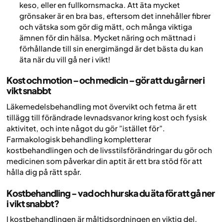
keso, eller en fullkornsmacka. Att äta mycket
grönsaker är en bra bas, eftersom det innehåller fibrer
och vätska som gör dig mätt, och många viktiga
ämnen för din hälsa. Mycket näring och mättnad i
förhållande till sin energimängd är det bästa du kan
äta när du vill gå ner i vikt!
Kost och motion – och medicin – gör att du går ner i
vikt snabbt
Läkemedelsbehandling mot övervikt och fetma är ett
tillägg till förändrade levnadsvanor kring kost och fysisk
aktivitet, och inte något du gör ”istället för”.
Farmakologisk behandling kompletterar
kostbehandlingen och de livsstilsförändringar du gör och
medicinen som påverkar din aptit är ett bra stöd för att
hålla dig på rätt spår.
Kostbehandling - vad och hur ska du äta för att gå ner
i vikt snabbt?
I kostbehandlingen är måltidsordningen en viktig del.