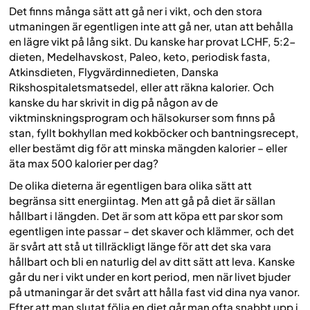
Det finns många sätt att gå ner i vikt, och den stora
utmaningen är egentligen inte att gå ner, utan att behålla
en lägre vikt på lång sikt. Du kanske har provat LCHF, 5:2-
dieten, Medelhavskost, Paleo, keto, periodisk fasta,
Atkinsdieten, Flygvärdinnedieten, Danska
Rikshospitaletsmatsedel, eller att räkna kalorier. Och
kanske du har skrivit in dig på någon av de
viktminskningsprogram och hälsokurser som finns på
stan, fyllt bokhyllan med kokböcker och bantningsrecept,
eller bestämt dig för att minska mängden kalorier – eller
äta max 500 kalorier per dag?
De olika dieterna är egentligen bara olika sätt att
begränsa sitt energiintag. Men att gå på diet är sällan
hållbart i längden. Det är som att köpa ett par skor som
egentligen inte passar – det skaver och klämmer, och det
är svårt att stå ut tillräckligt länge för att det ska vara
hållbart och bli en naturlig del av ditt sätt att leva. Kanske
går du ner i vikt under en kort period, men när livet bjuder
på utmaningar är det svårt att hålla fast vid dina nya vanor.
Efter att man slutat följa en diet går man ofta snabbt upp i