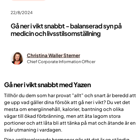
22/8/2024
Gå ner i vikt snabbt - balanserad syn på
medicin och livsstilsomställning
Christina Waller Sterner
Chief Corporate Information Officer
Gå ner i vikt snabbt med Yazen
Tillhör du dem som har provat ”allt” och snart är beredd att
ge upp vad gäller dina försök att gå ner i vikt? Du vet det
mesta om energiinnehåll, kalorier, bantning och olika
vägar till ökad förbränning, men att äta lagom stora
portioner och att låta bli att tänka på mat och ätande är en
svår utmaning i vardagen.
Dina aptitreglerande hormoner gör att det är en ständig