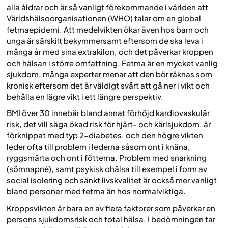
alla åldrar och är så vanligt förekommande i världen att
Världshälsoorganisationen (WHO) talar om en global
fetmaepidemi. Att medelvikten ökar även hos barn och
unga är särskilt bekymmersamt eftersom de ska leva i
många år med sina extrakilon, och det påverkar kroppen
och hälsan i större omfattning. Fetma är en mycket vanlig
sjukdom, många experter menar att den bör räknas som
kronisk eftersom det är väldigt svårt att gå ner i vikt och
behålla en lägre vikt i ett längre perspektiv.
BMI över 30 innebär bland annat förhöjd kardiovaskulär
risk, det vill säga ökad risk för hjärt- och kärlsjukdom, är
förknippat med typ 2-diabetes, och den högre vikten
leder ofta till problem i lederna såsom ont i knäna,
ryggsmärta och ont i fötterna. Problem med snarkning
(sömnapné), samt psykisk ohälsa till exempel i form av
social isolering och sänkt livskvalitet är också mer vanligt
bland personer med fetma än hos normalviktiga.
Kroppsvikten är bara en av flera faktorer som påverkar en
persons sjukdomsrisk och total hälsa. I bedömningen tar