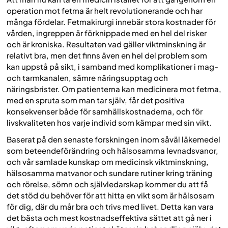
operation mot fetma är helt revolutionerande och har
många fördelar. Fetmakirurgi innebär stora kostnader för
vården, ingreppen är förknippade med en hel del risker
och är kroniska. Resultaten vad gäller viktminskning är
relativt bra, men det finns även en hel del problem som
kan uppstå på sikt, i samband med komplikationer i mag-
och tarmkanalen, sämre näringsupptag och
näringsbrister. Om patienterna kan medicinera mot fetma,
med en spruta som man tar själv, får det positiva
konsekvenser både för samhällskostnaderna, och för
livskvaliteten hos varje individ som kämpar med sin vikt.
Baserat på den senaste forskningen inom såväl läkemedel
som beteendeförändring och hälsosamma levnadsvanor,
och vår samlade kunskap om medicinsk viktminskning,
hälsosamma matvanor och sundare rutiner kring träning
och rörelse, sömn och självledarskap kommer du att få
det stöd du behöver för att hitta en vikt som är hälsosam
för dig, där du mår bra och trivs med livet. Detta kan vara
det bästa och mest kostnadseffektiva sättet att gå ner i