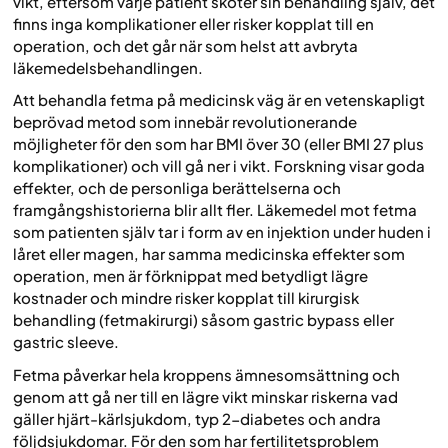
vikt, eftersom varje patient sköter sin behandling själv, det
finns inga komplikationer eller risker kopplat till en
operation, och det går när som helst att avbryta
läkemedelsbehandlingen.
Att behandla fetma på medicinsk väg är en vetenskapligt
beprövad metod som innebär revolutionerande
möjligheter för den som har BMI över 30 (eller BMI 27 plus
komplikationer) och vill gå ner i vikt. Forskning visar goda
effekter, och de personliga berättelserna och
framgångshistorierna blir allt fler. Läkemedel mot fetma
som patienten själv tar i form av en injektion under huden i
låret eller magen, har samma medicinska effekter som
operation, men är förknippat med betydligt lägre
kostnader och mindre risker kopplat till kirurgisk
behandling (fetmakirurgi) såsom gastric bypass eller
gastric sleeve.
Fetma påverkar hela kroppens ämnesomsättning och
genom att gå ner till en lägre vikt minskar riskerna vad
gäller hjärt-kärlsjukdom, typ 2-diabetes och andra
följdsjukdomar. För den som har fertilitetsproblem