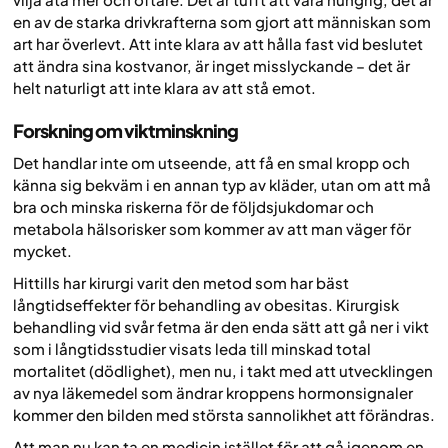
en av de starka drivkrafterna som gjort att människan som
art har överlevt. Att inte klara av att hålla fast vid beslutet
att ändra sina kostvanor, är inget misslyckande – det är
helt naturligt att inte klara av att stå emot.
Forskning om viktminskning
Det handlar inte om utseende, att få en smal kropp och
känna sig bekväm i en annan typ av kläder, utan om att må
bra och minska riskerna för de följdsjukdomar och
metabola hälsorisker som kommer av att man väger för
mycket.
Hittills har kirurgi varit den metod som har bäst
långtidseffekter för behandling av obesitas. Kirurgisk
behandling vid svår fetma är den enda sätt att gå ner i vikt
som i långtidsstudier visats leda till minskad total
mortalitet (dödlighet), men nu, i takt med att utvecklingen
av nya läkemedel som ändrar kroppens hormonsignaler
kommer den bilden med största sannolikhet att förändras.
Att man nu kan ta en medicin istället för att gå igenom en