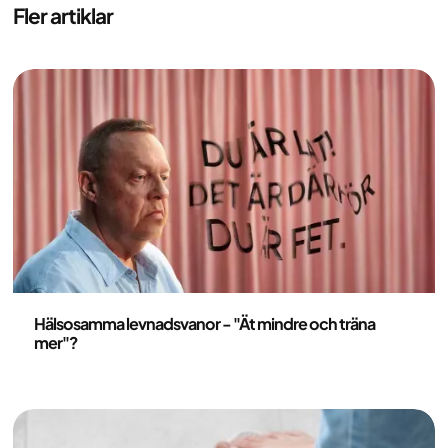
Fler artiklar
Hälsa och livsstil
Hälsosamma levnadsvanor - "Ät mindre och träna
mer"?