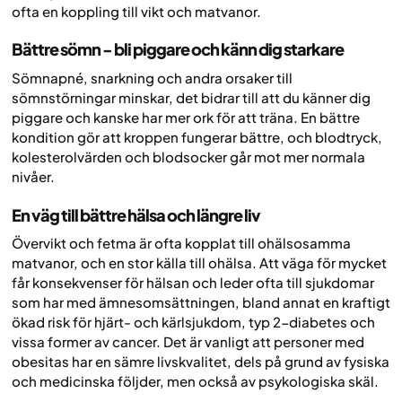
ofta en koppling till vikt och matvanor.
Bättre sömn - bli piggare och känn dig starkare
Sömnapné, snarkning och andra orsaker till
sömnstörningar minskar, det bidrar till att du känner dig
piggare och kanske har mer ork för att träna. En bättre
kondition gör att kroppen fungerar bättre, och blodtryck,
kolesterolvärden och blodsocker går mot mer normala
nivåer.
En väg till bättre hälsa och längre liv
Övervikt och fetma är ofta kopplat till ohälsosamma
matvanor, och en stor källa till ohälsa. Att väga för mycket
får konsekvenser för hälsan och leder ofta till sjukdomar
som har med ämnesomsättningen, bland annat en kraftigt
ökad risk för hjärt- och kärlsjukdom, typ 2-diabetes och
vissa former av cancer. Det är vanligt att personer med
obesitas har en sämre livskvalitet, dels på grund av fysiska
och medicinska följder, men också av psykologiska skäl.