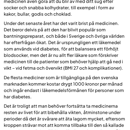
medicinen även göra att du blir av med ditt sug efter
socker och snabba kolhydrater, till exempel i form av
kakor, bullar, godis och choklad.
Under det senaste året har det varit brist på medicinen.
Det beror delvis på att den har blivit populär som
bantningspreparat, och både i Sverige och övriga världen
har efterfrågan ökat. Det är ursprungligen ett läkemedel
som används vid diabetes, för att balansera ett förhöjt
blodsocker, men det är nu allt fler läkare som förskriver
medicinen till de patienter som behöver hjälp att gå ned i
vikt – vid fetma och övervikt (BMI 27 och komplikationer).
De flesta mediciner som är tillgängliga på den svenska
marknaden kommer kostar drygt 1000 kronor per månad
och ingår endast i läkemedelsförmånen för personer som
har diabetes.
Det är troligt att man behöver fortsätta ta medicinerna
resten av livet för att bibehålla vikten, åtminstone under
perioder då det är svårare att äta lagom mycket, eftersom
kroppen strävar mot att komma tillbaka till den så kallade