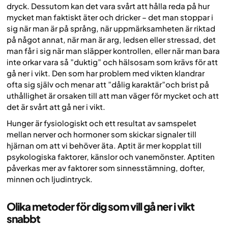
dryck. Dessutom kan det vara svårt att hålla reda på hur
mycket man faktiskt äter och dricker – det man stoppar i
sig när man är på språng, när uppmärksamheten är riktad
på något annat, när man är arg, ledsen eller stressad, det
man får i sig när man släpper kontrollen, eller när man bara
inte orkar vara så ”duktig” och hälsosam som krävs för att
gå ner i vikt. Den som har problem med vikten klandrar
ofta sig själv och menar att ”dålig karaktär”och brist på
uthållighet är orsaken till att man väger för mycket och att
det är svårt att gå ner i vikt.
Hunger är fysiologiskt och ett resultat av samspelet
mellan nerver och hormoner som skickar signaler till
hjärnan om att vi behöver äta. Aptit är mer kopplat till
psykologiska faktorer, känslor och vanemönster. Aptiten
påverkas mer av faktorer som sinnesstämning, dofter,
minnen och ljudintryck.
Olika metoder för dig som vill gå ner i vikt
snabbt