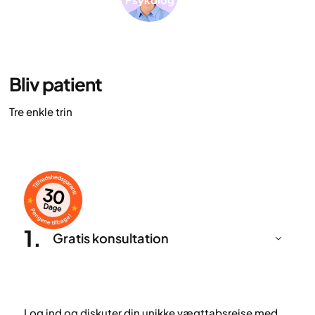
Bliv patient
Tre enkle trin
1
.
Gratis konsultation
Log ind og diskuter din unikke vægttabsrejse med