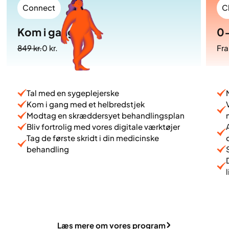
Connect
C
Kom i gang
0
849 kr.
0 kr.
Fra
Tal med en sygeplejerske
Kom i gang med et helbredstjek
Modtag en skræddersyet behandlingsplan
Bliv fortrolig med vores digitale værktøjer
Tag de første skridt i din medicinske
behandling
Læs mere om vores program