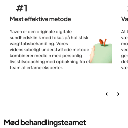
#1
Mest effektive metode
V
Yazen er den originale digitale
At 
sundhedsklinik med fokus på holistisk
væg
vægttabsbehandling. Vores
mod
videnskabeligt understøttede metode
ved
kombinerer medicin med personlig
gen
livsstilscoaching med opbakning fra et
det
team af erfarne eksperter.
væ
Mød behandlingsteamet