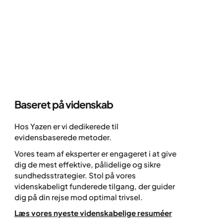
Vi ved i øjeblikket ikke, hvor længe den enkelte vil
have brug for at fortsætte med medicin – for mange
kan det potentielt være livslangt.
Baseret på
videnskab
At 
er 
Hos Yazen er vi dedikerede til
evidensbaserede metoder.
Hvis
over
Vores team af eksperter er engageret i at give
sek
dig de mest effektive, pålidelige og sikre
Kam
sundhedsstrategier. Stol på vores
ens
videnskabeligt funderede tilgang, der guider
og 
dig på din rejse mod optimal trivsel.
på 
Læs vores nyeste videnskabelige resuméer
redu