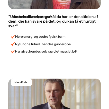
Mona Nielsen
"Uanset hvilket spørgsmål du har, er der altid en af
Se hele anmeldelsen
dem, der kan svare på det, og du kan få et hurtigt
svar"
Mere energi og bedre fysisk form
Nyfundne frihed i hendes garderobe
Har givet hendes selvværd et massivt løft
Niels Prehn