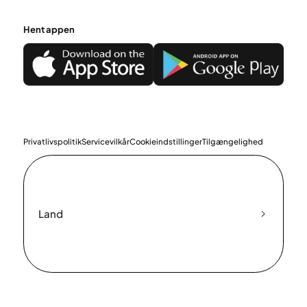
Hent appen
Privatlivspolitik
Servicevilkår
Cookieindstillinger
Tilgængelighed
Land