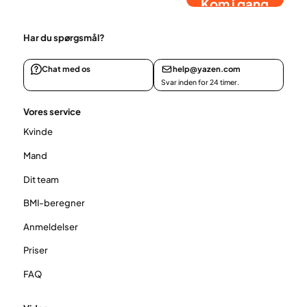
Kom i gang
Har du spørgsmål?
Chat med os
help@yazen.com
Svar inden for 24 timer.
Vores service
Kvinde
Mand
Dit team
BMI-beregner
Anmeldelser
Priser
FAQ