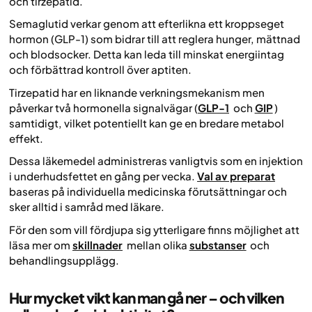
och tirzepatid.
Semaglutid verkar genom att efterlikna ett kroppseget
hormon (GLP-1) som bidrar till att reglera hunger, mättnad
och blodsocker. Detta kan leda till minskat energiintag
och förbättrad kontroll över aptiten.
Tirzepatid har en liknande verkningsmekanism men
påverkar två hormonella signalvägar (
GLP-1
och
GIP
)
samtidigt, vilket potentiellt kan ge en bredare metabol
effekt.
Dessa läkemedel administreras vanligtvis som en injektion
i underhudsfettet en gång per vecka.
Val av preparat
baseras på individuella medicinska förutsättningar och
sker alltid i samråd med läkare.
För den som vill fördjupa sig ytterligare finns möjlighet att
läsa mer om
skillnader
mellan olika
substanser
och
behandlingsupplägg.
Hur mycket vikt kan man gå ner – och vilken