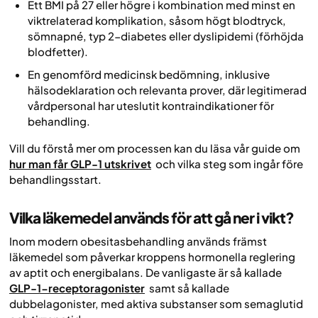
Ett BMI på 27 eller högre i kombination med minst en
viktrelaterad komplikation, såsom högt blodtryck,
sömnapné, typ 2-diabetes eller dyslipidemi (förhöjda
blodfetter).
En genomförd medicinsk bedömning, inklusive
hälsodeklaration och relevanta prover, där legitimerad
vårdpersonal har uteslutit kontraindikationer för
behandling.
Vill du förstå mer om processen kan du läsa vår guide om
hur man får GLP-1 utskrivet
och vilka steg som ingår före
behandlingsstart.
Vilka läkemedel används för att gå ner i vikt?
Inom modern obesitasbehandling används främst
läkemedel som påverkar kroppens hormonella reglering
av aptit och energibalans. De vanligaste är så kallade
GLP-1-receptoragonister
samt så kallade
dubbelagonister, med aktiva substanser som semaglutid