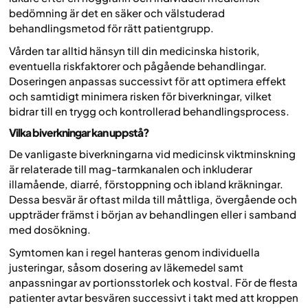
bedömning är det en säker och välstuderad
behandlingsmetod för rätt patientgrupp.
Vården tar alltid hänsyn till din medicinska historik,
eventuella riskfaktorer och pågående behandlingar.
Doseringen anpassas successivt för att optimera effekt
och samtidigt minimera risken för biverkningar, vilket
bidrar till en trygg och kontrollerad behandlingsprocess.
Vilka biverkningar kan uppstå?
De vanligaste biverkningarna vid medicinsk viktminskning
är relaterade till mag-tarmkanalen och inkluderar
illamående, diarré, förstoppning och ibland kräkningar.
Dessa besvär är oftast milda till måttliga, övergående och
uppträder främst i början av behandlingen eller i samband
med dosökning.
Symtomen kan i regel hanteras genom individuella
justeringar, såsom dosering av läkemedel samt
anpassningar av portionsstorlek och kostval. För de flesta
patienter avtar besvären successivt i takt med att kroppen