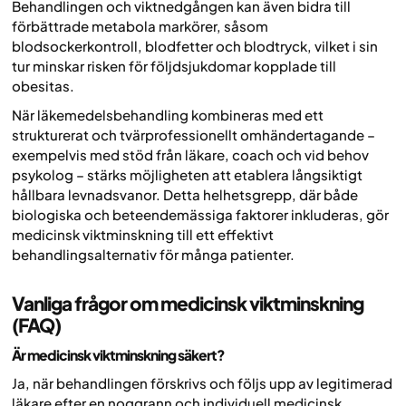
Behandlingen och viktnedgången kan även bidra till
förbättrade metabola markörer, såsom
blodsockerkontroll, blodfetter och blodtryck, vilket i sin
tur minskar risken för följdsjukdomar kopplade till
obesitas.
När läkemedelsbehandling kombineras med ett
strukturerat och tvärprofessionellt omhändertagande –
exempelvis med stöd från läkare, coach och vid behov
psykolog – stärks möjligheten att etablera långsiktigt
hållbara levnadsvanor. Detta helhetsgrepp, där både
biologiska och beteendemässiga faktorer inkluderas, gör
medicinsk viktminskning till ett effektivt
behandlingsalternativ för många patienter.
Vanliga frågor om medicinsk viktminskning
(FAQ)
Är medicinsk viktminskning säkert?
Ja, när behandlingen förskrivs och följs upp av legitimerad
läkare efter en noggrann och individuell medicinsk