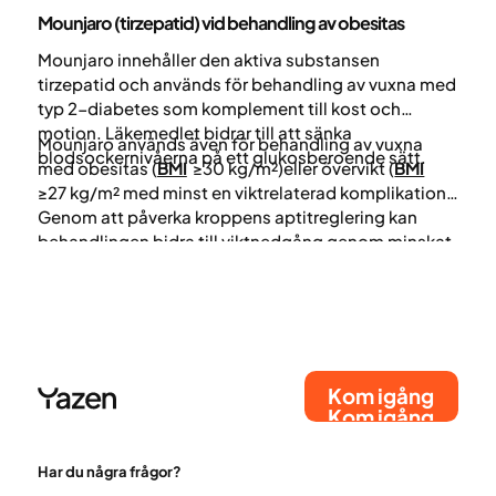
Medicin
Mounjaro (tirzepatid) vid behandling av obesitas
Mounjaro innehåller den aktiva substansen
tirzepatid och används för behandling av vuxna med
typ 2-diabetes som komplement till kost och
motion. Läkemedlet bidrar till att sänka
Mounjaro används även för behandling av vuxna
blodsockernivåerna på ett glukosberoende sätt.
med obesitas (
BMI
≥30 kg/m²)eller övervikt (
BMI
≥27 kg/m² med minst en viktrelaterad komplikation).
Genom att påverka kroppens aptitreglering kan
behandlingen bidra till viktnedgång genom minskat
energiintag.
Kom igång
Kom igång
Har du några frågor?