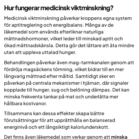
Hur fungerar medicinsk viktminskning?
Medicinsk viktminskning påverkar kroppens egna system
för aptitreglering och energibalans. Många av de
läkemedel som används efterliknar naturliga
mättnadshormoner, vilket leder till minskad aptit och
ökad mättnadskänsla. Detta gör det lättare att äta mindre
utan att uppleva uttalad hunger.
Behandlingen påverkar även mag-tarmkanalen genom att
fördröja magsäckens tömning, vilket bidrar till en mer
långvarig mättnad efter måltid. Samtidigt sker en
påverkan på centrala mekanismer i hjärnan, där signaler
kopplade till hunger, sug och belöning dämpas. Det kan
minska frekventa tankar på mat och underlätta mer
hållbara kostvanor.
Tillsammans kan dessa effekter skapa bättre
förutsättningar för att upprätthålla en balanserad
energinivå och ett långsiktigt kaloriunderskott.
Det finns även läkemedel som verkar genom att
minska