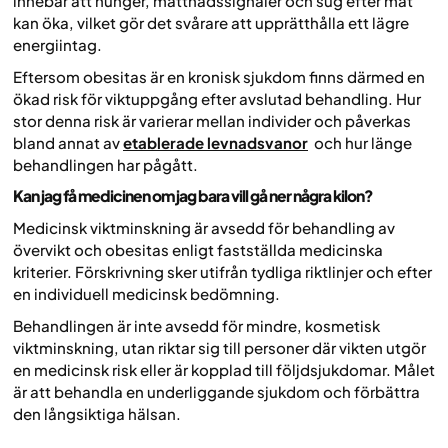
innebär att hunger, mättnadssignaler och sug efter mat
kan öka, vilket gör det svårare att upprätthålla ett lägre
energiintag.
Eftersom obesitas är en kronisk sjukdom finns därmed en
ökad risk för viktuppgång efter avslutad behandling. Hur
stor denna risk är varierar mellan individer och påverkas
bland annat av
etablerade levnadsvanor
och hur länge
behandlingen har pågått.
Kan jag få medicinen om jag bara vill gå ner några kilon?
Medicinsk viktminskning är avsedd för behandling av
övervikt och obesitas enligt fastställda medicinska
kriterier. Förskrivning sker utifrån tydliga riktlinjer och efter
en individuell medicinsk bedömning.
Behandlingen är inte avsedd för mindre, kosmetisk
viktminskning, utan riktar sig till personer där vikten utgör
en medicinsk risk eller är kopplad till följdsjukdomar. Målet
är att behandla en underliggande sjukdom och förbättra
den långsiktiga hälsan.