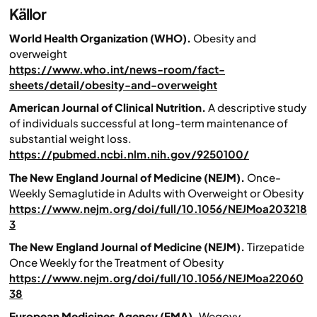
Källor
World Health Organization (WHO).
Obesity and
overweight
https://www.who.int/news-room/fact-
sheets/detail/obesity-and-overweight
American Journal of Clinical Nutrition.
A descriptive study
of individuals successful at long-term maintenance of
substantial weight loss.
https://pubmed.ncbi.nlm.nih.gov/9250100/
The New England Journal of Medicine (NEJM).
Once-
Weekly Semaglutide in Adults with Overweight or Obesity
https://www.nejm.org/doi/full/10.1056/NEJMoa203218
3
The New England Journal of Medicine (NEJM).
Tirzepatide
Once Weekly for the Treatment of Obesity
https://www.nejm.org/doi/full/10.1056/NEJMoa22060
38
European Medicines Agency (EMA).
Wegovy