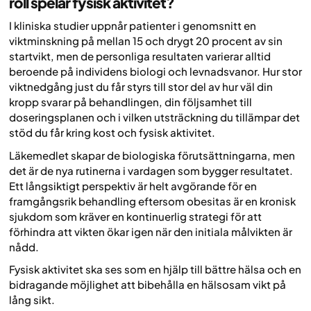
roll spelar fysisk aktivitet?
I kliniska studier uppnår patienter i genomsnitt en
viktminskning på mellan 15 och drygt 20 procent av sin
startvikt, men de personliga resultaten varierar alltid
beroende på individens biologi och levnadsvanor. Hur stor
viktnedgång just du får styrs till stor del av hur väl din
kropp svarar på behandlingen, din följsamhet till
doseringsplanen och i vilken utsträckning du tillämpar det
stöd du får kring kost och fysisk aktivitet.
Läkemedlet skapar de biologiska förutsättningarna, men
det är de nya rutinerna i vardagen som bygger resultatet.
Ett långsiktigt perspektiv är helt avgörande för en
framgångsrik behandling eftersom obesitas är en kronisk
sjukdom som kräver en kontinuerlig strategi för att
förhindra att vikten ökar igen när den initiala målvikten är
nådd.
Fysisk aktivitet ska ses som en hjälp till bättre hälsa och en
bidragande möjlighet att bibehålla en hälsosam vikt på
lång sikt.