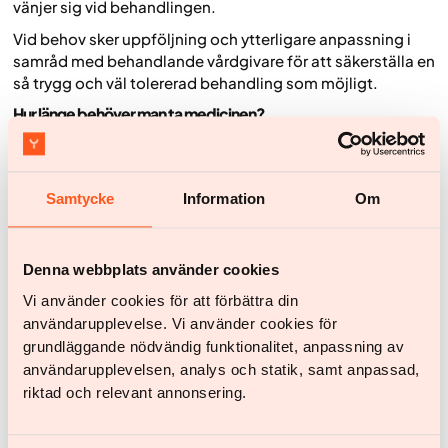
vänjer sig vid behandlingen.
Vid behov sker uppföljning och ytterligare anpassning i
samråd med behandlande vårdgivare för att säkerställa en
så trygg och väl tolererad behandling som möjligt.
Hur länge behöver man ta medicinen?
Eftersom obesitas är en kronisk sjukdom kräver
behandlingen ofta ett långsiktigt perspektiv. Många
patienter behöver en varaktig eller återkommande
Samtycke
Information
Om
underhållsbehandling för att motverka kroppens
biologiska tendens att återgå till tidigare vikt.
Behandlingens längd är individuell och baseras på
Denna webbplats använder cookies
behandlingssvar, måluppfyllelse och eventuella
Vi använder cookies för att förbättra din
biverkningar. Uppföljning sker regelbundet i samråd med
användarupplevelse. Vi använder cookies för
behandlande läkare, som kontinuerligt utvärderar behovet
grundläggande nödvändig funktionalitet, anpassning av
av fortsatt behandling eller justering av
användarupplevelsen, analys och statik, samt anpassad,
behandlingsplanen.
riktad och relevant annonsering.
Måste jag ändra min kost när jag tar läkemedlet?
Ja, behandlingen ger bäst effekt i kombination med en