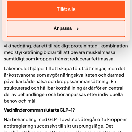
näringsrik och balanserad kost samt regelbunden fysisk
Tillåt alla
aktivitet. För att gå ner i vikt behöver kroppen befinna sig i
ett energiunderskott, men läkemedlet underlättar detta
genom att reglera aptiten och minska det spontana
Anpassa
energiintaget.
Kostens sammansättning är särskilt viktig under
viktnedgång, där ett tillräckligt proteinintag i kombination
med styrketräning bidrar till att bevara muskelmassa
samtidigt som kroppen främst reducerar fettmassa.
Läkemedlet hjälper till att skapa förutsättningar, men det
är kostvanorna som avgör näringskvaliteten och därmed
påverkar både hälsa och kroppssammansättning. En
strukturerad och hållbar kosthållning är därför en central
del av behandlingen och bör anpassas efter individuella
behov och mål.
Vad händer om man slutar ta GLP-1?
När behandling med GLP-1 avslutas återgår ofta kroppens
aptitreglering successivt till sitt ursprungsläge. Det