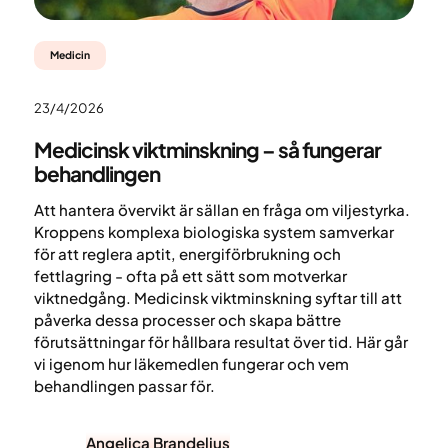
Medicin
23/4/2026
Medicinsk viktminskning – så fungerar
behandlingen
Att hantera övervikt är sällan en fråga om viljestyrka.
Kroppens komplexa biologiska system samverkar
för att reglera aptit, energiförbrukning och
fettlagring - ofta på ett sätt som motverkar
viktnedgång. Medicinsk viktminskning syftar till att
påverka dessa processer och skapa bättre
förutsättningar för hållbara resultat över tid. Här går
vi igenom hur läkemedlen fungerar och vem
behandlingen passar för.
Angelica Brandelius