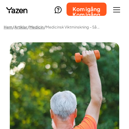
Kom igång
Kom igång
Hem
Artiklar
Medicin
Medicinsk Viktminskning – Så Fungerar Behandlingen