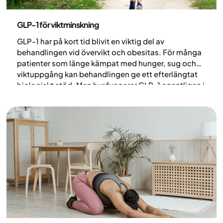
Medicin
GLP-1 för viktminskning
GLP-1 har på kort tid blivit en viktig del av
behandlingen vid övervikt och obesitas. För många
patienter som länge kämpat med hunger, sug och
viktuppgång kan behandlingen ge ett efterlängtat
biologiskt stöd. Men hur fungerar GLP-1 egentligen i
kroppen och varför kan det bidra till en mer hållbar
viktminskning? I den här artikeln förklaras hur
behandlingen verkar och för vem den kan vara
aktuell.