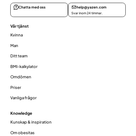
Chatta med oss
help@yazen.com
Svar inom 24 timmar.
Vår tjänst
Kvinna
Man
Ditt team
BMI-kalkylator
Omdömen
Priser
Vanliga frågor
Knowledge
Kunskap & inspiration
Om obesitas