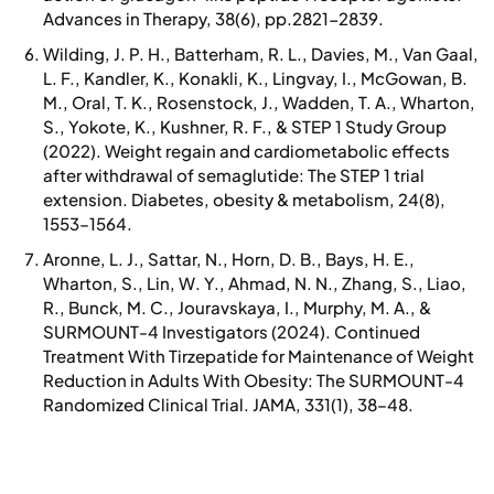
Advances in Therapy, 38(6), pp.2821-2839.
Wilding, J. P. H., Batterham, R. L., Davies, M., Van Gaal,
L. F., Kandler, K., Konakli, K., Lingvay, I., McGowan, B.
M., Oral, T. K., Rosenstock, J., Wadden, T. A., Wharton,
S., Yokote, K., Kushner, R. F., & STEP 1 Study Group
(2022). Weight regain and cardiometabolic effects
after withdrawal of semaglutide: The STEP 1 trial
extension. Diabetes, obesity & metabolism, 24(8),
1553–1564.
Aronne, L. J., Sattar, N., Horn, D. B., Bays, H. E.,
Wharton, S., Lin, W. Y., Ahmad, N. N., Zhang, S., Liao,
R., Bunck, M. C., Jouravskaya, I., Murphy, M. A., &
SURMOUNT-4 Investigators (2024). Continued
Treatment With Tirzepatide for Maintenance of Weight
Reduction in Adults With Obesity: The SURMOUNT-4
Randomized Clinical Trial. JAMA, 331(1), 38–48.