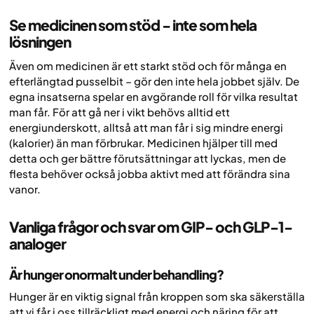
Se medicinen som stöd - inte som hela
lösningen
Även om medicinen är ett starkt stöd och för många en
efterlängtad pusselbit – gör den inte hela jobbet själv. De
egna insatserna spelar en avgörande roll för vilka resultat
man får. För att gå ner i vikt behövs alltid ett
energiunderskott, alltså att man får i sig mindre energi
(kalorier) än man förbrukar. Medicinen hjälper till med
detta och ger bättre förutsättningar att lyckas, men de
flesta behöver också jobba aktivt med att förändra sina
vanor.
Vanliga frågor och svar om GIP- och GLP-1-
analoger
Är hunger onormalt under behandling?
Hunger är en viktig signal från kroppen som ska säkerställa
att vi får i oss tillräckligt med energi och näring för att