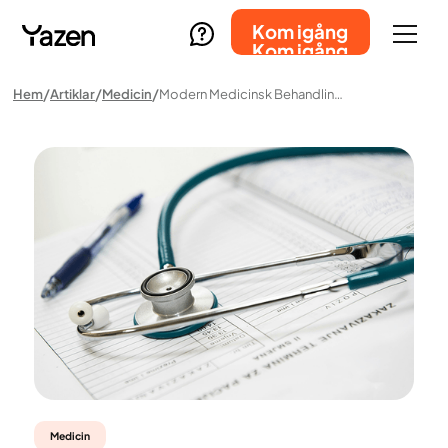
Kom igång
Kom igång
Hem
Artiklar
Medicin
Modern Medicinsk Behandling Av Övervikt Och Obesitas Med GIP- Och GLP-1-Analoger - Vad Händer I Din Kropp?
Medicin