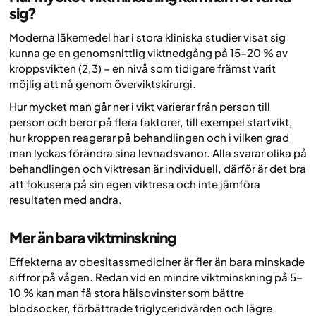
sig?
Moderna läkemedel har i stora kliniska studier visat sig
kunna ge en genomsnittlig viktnedgång på 15–20 % av
kroppsvikten (2,3) – en nivå som tidigare främst varit
möjlig att nå genom överviktskirurgi.
Hur mycket man går ner i vikt varierar från person till
person och beror på flera faktorer, till exempel startvikt,
hur kroppen reagerar på behandlingen och i vilken grad
man lyckas förändra sina levnadsvanor. Alla svarar olika på
behandlingen och viktresan är individuell, därför är det bra
att fokusera på sin egen viktresa och inte jämföra
resultaten med andra.
Mer än bara viktminskning
Effekterna av obesitassmediciner är fler än bara minskade
siffror på vågen. Redan vid en mindre viktminskning på 5–
10 % kan man få stora hälsovinster som bättre
blodsocker, förbättrade triglyceridvärden och lägre