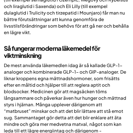
och liraglutid i Saxenda) och Eli Lilly (till exempel
dulaglutid i Trulicity och tirzepatid i Mounjaro) får man nu
bättre förutsättningar att kunna genomföra de
livsstilsförändringar som behövs för att gå ner och behålla
en lägre vikt.
Så fungerar moderna läkemedel för
viktminskning
De mest använda läkemedlen idag är så kallade GLP-1-
analoger och kombinerade GLP-1- och GIP-analoger. De
liknar kroppens egna mättnadshormoner, som frisätts
efter en måltid och hjälper till att reglera aptit och
blodsocker. Medicinen gör att magsäcken töms
långsammare och påverkar även hur hunger och mättnad
styrs i hjärnan. Många upplever därigenom att
“matbruset” minskar och att det blir lättare att stå emot
sug. Sammantaget gör detta att det blir enklare att äta
mindre och göra mer medvetna matval, något som kan
leda till ett lägre energiintag och därigenom -