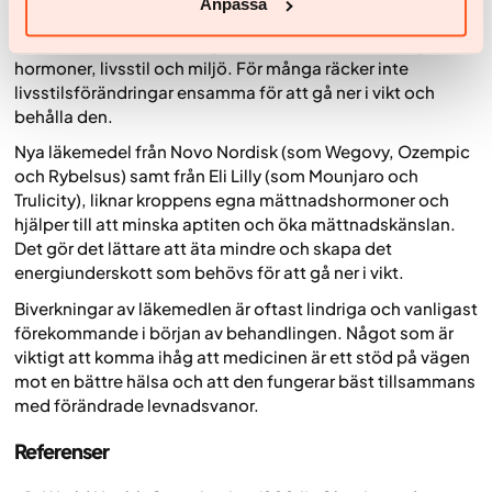
Sammanfattning
Anpassa
Obesitas är en komplex sjukdom som påverkas av gener,
hormoner, livsstil och miljö. För många räcker inte
livsstilsförändringar ensamma för att gå ner i vikt och
behålla den.
Nya läkemedel från Novo Nordisk (som Wegovy, Ozempic
och Rybelsus) samt från Eli Lilly (som Mounjaro och
Trulicity), liknar kroppens egna mättnadshormoner och
hjälper till att minska aptiten och öka mättnadskänslan.
Det gör det lättare att äta mindre och skapa det
energiunderskott som behövs för att gå ner i vikt.
Biverkningar av läkemedlen är oftast lindriga och vanligast
förekommande i början av behandlingen. Något som är
viktigt att komma ihåg att medicinen är ett stöd på vägen
mot en bättre hälsa och att den fungerar bäst tillsammans
med förändrade levnadsvanor.
Referenser