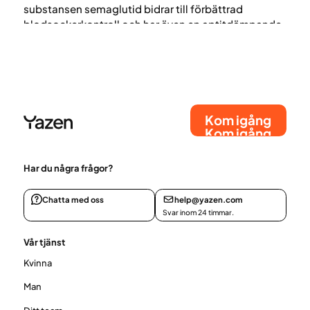
substansen semaglutid bidrar till förbättrad
blodsockerkontroll och har även en aptitdämpande
effekt, vilket kan leda till viktminskning.
Kom igång
Kom igång
Har du några frågor?
Chatta med oss
help@yazen.com
Svar inom 24 timmar.
Vår tjänst
Kvinna
Man