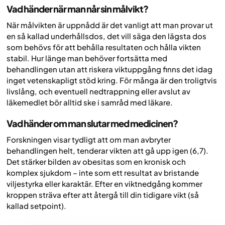
Vad händer när man når sin målvikt?
När målvikten är uppnådd är det vanligt att man provar ut
en så kallad underhållsdos, det vill säga den lägsta dos
som behövs för att behålla resultaten och hålla vikten
stabil. Hur länge man behöver fortsätta med
behandlingen utan att riskera viktuppgång finns det idag
inget vetenskapligt stöd kring. För många är den troligtvis
livslång, och eventuell nedtrappning eller avslut av
läkemedlet bör alltid ske i samråd med läkare.
Vad händer om man slutar med medicinen?
Forskningen visar tydligt att om man avbryter
behandlingen helt, tenderar vikten att gå upp igen (6,7).
Det stärker bilden av obesitas som en kronisk och
komplex sjukdom – inte som ett resultat av bristande
viljestyrka eller karaktär. Efter en viktnedgång kommer
kroppen sträva efter att återgå till din tidigare vikt (så
kallad setpoint).