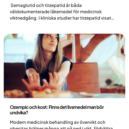
Semaglutid och tirzepatid är båda
väldokumenterade läkemedel för medicinsk
viktnedgång. I kliniska studier har tirzepatid visat
större genomsnittlig viktnedgång än semaglutid,
men individuell effekt, tolerabilitet och
behandlingsval varierar. Val av behandling bör alltid
ske utifrån en individuell medicinsk bedömning
Medicin
Ozempic och kost: Finns det livsmedel man bör
undvika?
Modern medicinsk behandling av övervikt och
obesitas hjälper många att gå ned i vikt, förbättra