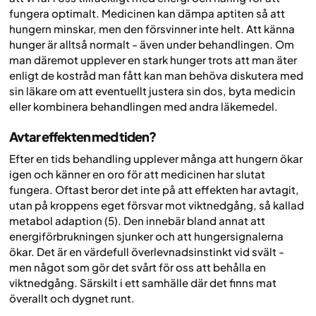
fungera optimalt. Medicinen kan dämpa aptiten så att
hungern minskar, men den försvinner inte helt. Att känna
hunger är alltså normalt - även under behandlingen. Om
man däremot upplever en stark hunger trots att man äter
enligt de kostråd man fått kan man behöva diskutera med
sin läkare om att eventuellt justera sin dos, byta medicin
eller kombinera behandlingen med andra läkemedel.
Avtar effekten med tiden?
Efter en tids behandling upplever många att hungern ökar
igen och känner en oro för att medicinen har slutat
fungera. Oftast beror det inte på att effekten har avtagit,
utan på kroppens eget försvar mot viktnedgång, så kallad
metabol adaption (5). Den innebär bland annat att
energiförbrukningen sjunker och att hungersignalerna
ökar. Det är en värdefull överlevnadsinstinkt vid svält -
men något som gör det svårt för oss att behålla en
viktnedgång. Särskilt i ett samhälle där det finns mat
överallt och dygnet runt.