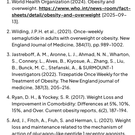
World Health Organization (2024). Obesity and
overweight.
https://www.who.int/news-room/fact-
sheets/detail/obesity-and-overweight
[2025-09-
13].
Wilding, J.P.H. et al., (2021). Once-weekly
semaglutide in adults with overweight or obesity. New
England Journal of Medicine, 384(11), pp.989–1002.
Jastreboff, A. M., Aronne, L. J., Ahmad, N. N., Wharton,
S., Connery, L., Alves, B., Kiyosue, A., Zhang, S., Liu,
B., Bunck, M. C., Stefanski, A., & SURMOUNT-1
Investigators (2022). Tirzepatide Once Weekly for the
Treatment of Obesity. The New England journal of
medicine, 387(3), 205–216.
Ryan, D. H., & Yockey, S. R. (2017). Weight Loss and
Improvement in Comorbidity: Differences at 5%, 10%,
15%, and Over. Current obesity reports, 6(2), 187–194.
Ard, J., Fitch, A., Fruh, S. and Herman, L. (2021). Weight
loss and maintenance related to the mechanism of
action of glucagon-like peptide 1 receptor agonists.