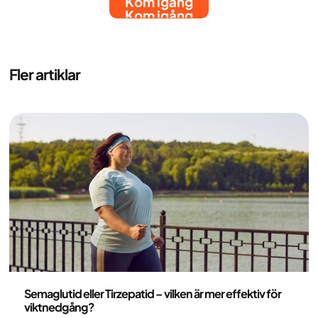
Kom igång
Kom igång
Fler artiklar
Medicin
Semaglutid eller Tirzepatid – vilken är mer effektiv för
viktnedgång?