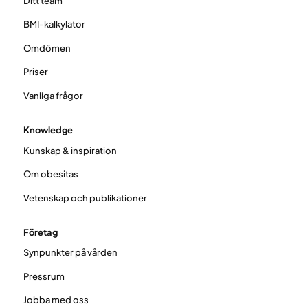
Ditt team
BMI-kalkylator
Omdömen
Priser
Vanliga frågor
Knowledge
Kunskap & inspiration
Om obesitas
Vetenskap och publikationer
Företag
Synpunkter på vården
Pressrum
Jobba med oss