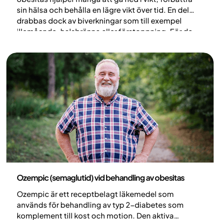
sin hälsa och behålla en lägre vikt över tid. En del
drabbas dock av biverkningar som till exempel
illamående, halsbränna eller förstoppning. För de
flesta är besvären vanligast i början av behandlingen
och i samband med doshöjningar. Biverkningarna är
oftast milda och kan förebyggas.
Medicin
Ozempic (semaglutid) vid behandling av obesitas
Ozempic är ett receptbelagt läkemedel som
används för behandling av typ 2-diabetes som
komplement till kost och motion. Den aktiva