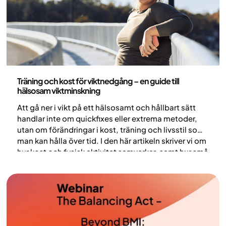
Hälsa och livsstil
Träning och kost för viktnedgång – en guide till
hälsosam viktminskning
Att gå ner i vikt på ett hälsosamt och hållbart sätt
handlar inte om quickfixes eller extrema metoder,
utan om förändringar i kost, träning och livsstil som
man kan hålla över tid. I den här artikeln skriver vi om
hur kost och fysisk aktivitet samverkar, samt hur små
förändringar i vardagen kan bidra till bättre hälsa på
sikt.