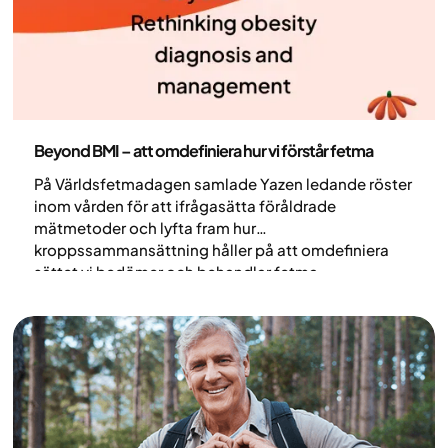
Hälsa och livsstil
Beyond BMI – att omdefiniera hur vi förstår fetma
På Världsfetmadagen samlade Yazen ledande röster
inom vården för att ifrågasätta föråldrade
mätmetoder och lyfta fram hur
kroppssammansättning håller på att omdefiniera
sättet vi bedömer och behandlar fetma.