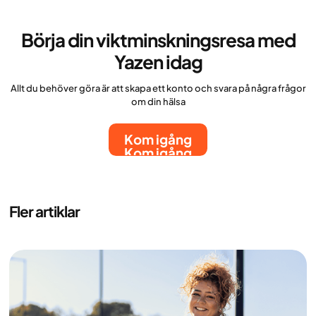
Börja din viktminskningsresa med
Yazen idag
Allt du behöver göra är att skapa ett konto och svara på några frågor
om din hälsa
Kom igång
Kom igång
Fler artiklar