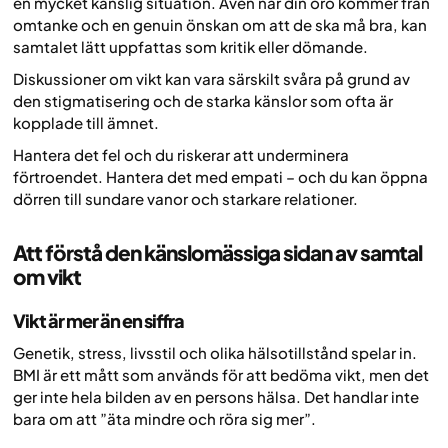
en mycket känslig situation. Även när din oro kommer från
omtanke och en genuin önskan om att de ska må bra, kan
samtalet lätt uppfattas som kritik eller dömande.
Diskussioner om vikt kan vara särskilt svåra på grund av
den stigmatisering och de starka känslor som ofta är
kopplade till ämnet.
Hantera det fel och du riskerar att underminera
förtroendet. Hantera det med empati – och du kan öppna
dörren till sundare vanor och starkare relationer.
Att förstå den känslomässiga sidan av samtal
om vikt
Vikt är mer än en siffra
Genetik, stress, livsstil och olika hälsotillstånd spelar in.
BMI är ett mått som används för att bedöma vikt, men det
ger inte hela bilden av en persons hälsa. Det handlar inte
bara om att ”äta mindre och röra sig mer”.