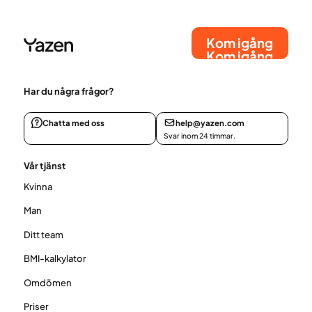
Kom igång
Kom igång
Har du några frågor?
Chatta med oss
help@yazen.com
Svar inom 24 timmar.
Vår tjänst
Kvinna
Man
Ditt team
BMI-kalkylator
Omdömen
Priser