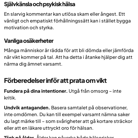
Självkänsla och psykisk hälsa
En slarvig kommentar kan utlösa skam eller ångest. Ett
vänligt och empatiskt förhållningssätt kan i stället bygga
motivation och styrka.
Vanliga osäkerheter
Många människor är rädda för att bli dömda eller jämförda
när vikt kommer på tal. Att ha detta i åtanke hjälper dig att
närma dig ämnet varsamt.
Förberedelser inför att prata om vikt
Fundera på dina intentioner.
Utgå från omsorg – inte
kritik.
Undvik antaganden.
Basera samtalet på observationer,
inte omdömen. Du kan till exempel varsamt nämna saker
du lagt märke till – som svårigheter att gå kortare sträckor
eller att en läkare uttryckt oro för hälsan.
Tänk på ålder.
Ålder kan påverka både hälsorisker,