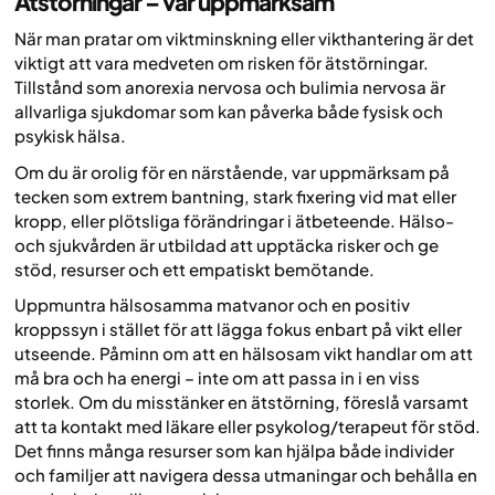
Ätstörningar – var uppmärksam
När man pratar om viktminskning eller vikthantering är det
viktigt att vara medveten om risken för ätstörningar.
Tillstånd som anorexia nervosa och bulimia nervosa är
allvarliga sjukdomar som kan påverka både fysisk och
psykisk hälsa.
Om du är orolig för en närstående, var uppmärksam på
tecken som extrem bantning, stark fixering vid mat eller
kropp, eller plötsliga förändringar i ätbeteende. Hälso-
och sjukvården är utbildad att upptäcka risker och ge
stöd, resurser och ett empatiskt bemötande.
Uppmuntra hälsosamma matvanor och en positiv
kroppssyn i stället för att lägga fokus enbart på vikt eller
utseende. Påminn om att en hälsosam vikt handlar om att
må bra och ha energi – inte om att passa in i en viss
storlek. Om du misstänker en ätstörning, föreslå varsamt
att ta kontakt med läkare eller psykolog/terapeut för stöd.
Det finns många resurser som kan hjälpa både individer
och familjer att navigera dessa utmaningar och behålla en