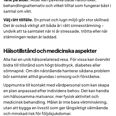
behandlingsalternativ och vilket tilltal som fungerar bäst i
samtal om vikt.
Välj rätt tillfälle.
En privat och lugn miljö gör stor skillnad.
Det är också viktigt att båda är i rätt sinnesstämning –
undvik att ta samtalet när ni är stressade, trötta eller när
stämningen redan är laddad.
Hälsotillstånd och medicinska aspekter
Alla har en unik hälsorelaterad resa. För vissa kan övervikt
bidra till tillstånd som högt blodtryck, diabetes eller
sömnapné. Om din närstående hanterar sådana problem
bör samtalet alltid grundas i omsorg och förståelse.
Uppmuntra till kontakt med vårdpersonal som kan skapa
en plan anpassad efter individens behov. Det kan handla
om hälsosamma matvanor, mer fysisk aktivitet och
medicinsk behandling. Målet är inte bara viktminskning,
utan att bygga en livsstil som ger långsiktigt välmående
och minskad risk för följdsjukdomar.