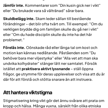
Jämför inte.
Kommentarer som ”Din kusin gick ner i vikt”
eller ”Du brukade vara så vältränad” sårar bara.
Skuldbelägg inte.
Skam leder sällan till bestående
förändringar – det blir ofta tvärt om. Till exempel: ”Om du
verkligen brydde dig om familjen skulle du gå ner i vikt”
eller ”Om du hade disciplin skulle du inte ha det här
problemet.”
Föreläs inte.
Oönskade råd eller långa tal om kost och
motion kan kännas nedlåtande. Påståenden som ”Du
behöver bara mer viljestyrka” eller ”Alla vet att man ska
undvika kolhydrater” stänger lätt ner samtalet. Försök
istället att
praktisera aktivt lyssnande
– ställ öppna
frågor, ge utrymme för deras upplevelser och visa att du är
där för att förstå och stötta snarare än att instruera.
Att hantera viktstigma
Stigmatisering kring vikt gör det ännu svårare att prata om
kropp och hälsa. Många vuxna, särskilt från olika etniska