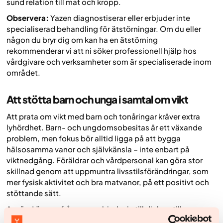
sund relation till mat och kropp.
Observera:
Yazen diagnostiserar eller erbjuder inte
specialiserad behandling för ätstörningar. Om du eller
någon du bryr dig om kan ha en ätstörning
rekommenderar vi att ni söker professionell hjälp hos
vårdgivare och verksamheter som är specialiserade inom
området.
Att stötta barn och unga i samtal om vikt
Att prata om vikt med barn och tonåringar kräver extra
lyhördhet. Barn- och ungdomsobesitas är ett växande
problem, men fokus bör alltid ligga på att bygga
hälsosamma vanor och självkänsla – inte enbart på
viktnedgång. Föräldrar och vårdpersonal kan göra stor
skillnad genom att uppmuntra livsstilsförändringar, som
mer fysisk aktivitet och bra matvanor, på ett positivt och
stöttande sätt.
Använd öppna frågor som bjuder in till dialog, till
exempel:
”Vilka aktiviteter gillar du som får dig att röra på