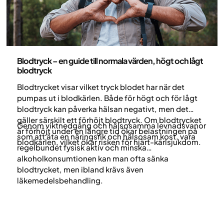
Hälsa och livsstil
Blodtryck – en guide till normala värden, högt och lågt
blodtryck
Blodtrycket visar vilket tryck blodet har när det
pumpas ut i blodkärlen. Både för högt och för lågt
blodtryck kan påverka hälsan negativt, men det
gäller särskilt ett förhöjt blodtryck. Om blodtrycket
Genom viktnedgång och hälsosamma levnadsvanor
är förhöjt under en längre tid ökar belastningen på
som att äta en näringsrik och hälsosam kost, vara
blodkärlen, vilket ökar risken för hjärt-kärlsjukdom.
regelbundet fysisk aktiv och minska
alkoholkonsumtionen kan man ofta sänka
blodtrycket, men ibland krävs även
läkemedelsbehandling.