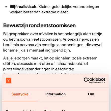
Blijf realistisch.
Kleine, geleidelijke veranderingen
werken beter dan extreme diëten.
Bewustzijn rond eetstoornissen
Bij gesprekken over afvallen is het belangrijk alert te zijn
op het risico van eetstoornissen. Anorexia nervosa en
boulimia nervosa zijn ernstige aandoeningen, die zowel
lichamelijk als mentaal ingrijpend zijn.
Als je je zorgen maakt, let op signalen, zoals extreem
diëten, obsessie met eten of lichaamsbeeld, of
plotselinge veranderingen in eetgedrag.
Zorgprofessionals kunnen risico’s herkennen en steun
bieden zonder oordeel.
Moedig gezonde eetgewoontes en een positief
lichaamsbeeld aan, in plaats van enkel te focussen op
Samtycke
Information
Om
gewicht of uiterlijk. Herinner je geliefde eraan dat een
gezond gewicht gaat over energie en je goed voelen, niet
over een kledingmaat. Als je een eetstoornis vermoedt,