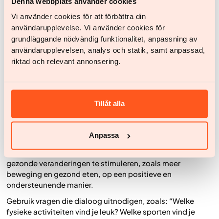
Denna webbplats använder cookies
stel dan voorzichtig voor contact op te nemen met een
Vi använder cookies för att förbättra din
arts of counselor.
användarupplevelse. Vi använder cookies för
Let op:
Yazen diagnosticeert of behandelt geen
grundläggande nödvändig funktionalitet, anpassning av
eetstoornissen. Als jij of iemand om wie je geeft hier
användarupplevelsen, analys och statik, samt anpassad,
mogelijk mee te maken heeft, zoek dan professionele hulp
riktad och relevant annonsering.
bij gespecialiseerde zorgverleners.
Kinderen en tieners ondersteunen
Tillåt alla
Praten over gewicht met kinderen en tieners vraagt extra
gevoeligheid. Kinderobesitas neemt toe, maar de nadruk
moet altijd liggen op gezonde gewoontes en
Anpassa
zelfvertrouwen, niet alleen op afvallen. Ouders en
zorgprofessionals kunnen veel verschil maken door
gezonde veranderingen te stimuleren, zoals meer
beweging en gezond eten, op een positieve en
ondersteunende manier.
Gebruik vragen die dialoog uitnodigen, zoals: “Welke
fysieke activiteiten vind je leuk? Welke sporten vind je