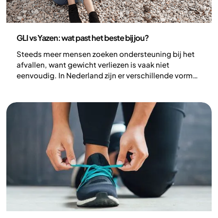
Gezondheid en leefstijl
GLI vs Yazen: wat past het beste bij jou?
Steeds meer mensen zoeken ondersteuning bij het
afvallen, want gewicht verliezen is vaak niet
eenvoudig. In Nederland zijn er verschillende vormen
van begeleiding mogelijk. De bekendste is de GLI,
een leefstijlprogramma dat uit de basisverzekering
wordt vergoed. Daarnaast kiezen veel mensen voor
een sneller, individueler traject zoals bij Yazen, met
medische begeleiding en persoonlijke coaching. In
dit artikel vergelijken we GLI en Yazen.