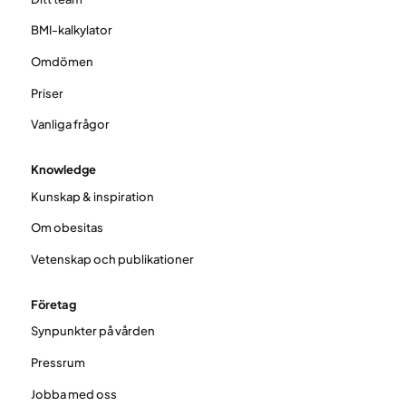
BMI-kalkylator
Omdömen
Priser
Vanliga frågor
Knowledge
Kunskap & inspiration
Om obesitas
Vetenskap och publikationer
Företag
Synpunkter på vården
Pressrum
Jobba med oss