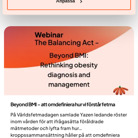
Anpassa
viktminskningshjälp - men när det gäller effektiv,
långvarig obesitasvård erbjuder Yazen en mer
specialiserad och heltäckande lösning.
Hälsa och livsstil
Beyond BMI – att omdefiniera hur vi förstår fetma
På Världsfetmadagen samlade Yazen ledande röster
inom vården för att ifrågasätta föråldrade
mätmetoder och lyfta fram hur
kroppssammansättning håller på att omdefiniera