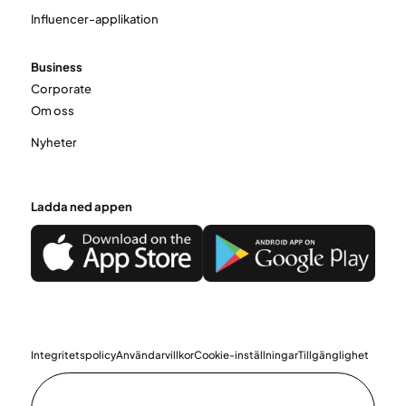
Influencer-applikation
Business
Corporate
Om oss
Nyheter
Ladda ned appen
Integritetspolicy
Användarvillkor
Cookie-inställningar
Tillgänglighet