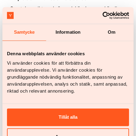
Samtal om vikt med nära och kära kan vara känsliga
eftersom de ofta är förknippade med stigma och
personliga känslor, vilket gör att även välmenad
omtanke kan uppfattas som kritik. När de däremot
Samtycke
Information
Om
hanteras med empati kan dessa samtal stärka
förtroendet och uppmuntra till hälsosammare vanor.
Denna webbplats använder cookies
Vi använder cookies för att förbättra din
användarupplevelse. Vi använder cookies för
grundläggande nödvändig funktionalitet, anpassning av
användarupplevelsen, analys och statik, samt anpassad,
riktad och relevant annonsering.
Hälsa och livsstil
Svårt att gå ner i vikt? Därför är Yazen bättre än ett
Tillåt alla
besök hos vårdcentralen
Många vänder sig till sin allmänläkare för