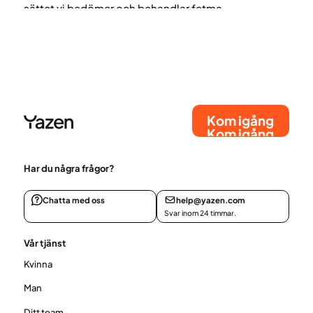
sättet vi bedömer och behandlar fetma.
Kom igång
Kom igång
Har du några frågor?
Chatta med oss
help@yazen.com
Svar inom 24 timmar.
Vår tjänst
Kvinna
Man
Ditt team