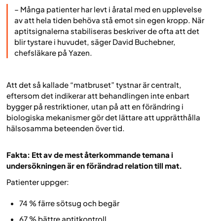
– Många patienter har levt i åratal med en upplevelse
av att hela tiden behöva stå emot sin egen kropp. När
aptitsignalerna stabiliseras beskriver de ofta att det
blir tystare i huvudet, säger David Buchebner,
chefsläkare på Yazen.
Att det så kallade “matbruset” tystnar är centralt,
eftersom det indikerar att behandlingen inte enbart
bygger på restriktioner, utan på att en förändring i
biologiska mekanismer gör det lättare att upprätthålla
hälsosamma beteenden över tid.
Fakta: Ett av de mest återkommande temana i
undersökningen är en förändrad relation till mat.
Patienter uppger:
74 % färre sötsug och begär
67 % bättre aptitkontroll