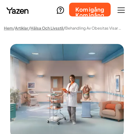
Kom igång
Kom igång
Hem
Artiklar
Hälsa Och Livsstil
Behandling Av Obesitas Visar Positiva Effekter Långt Bortom Viktnedgång