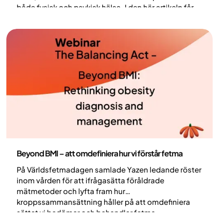
både fysisk och psykisk hälsa. I den här artikeln får
du veta varför övervikt uppstår, vilka
livsstilsförändringar som hjälper och hur du kan
mäta dina framsteg mot en hälsosammare vikt.
Hälsa och livsstil
Beyond BMI – att omdefiniera hur vi förstår fetma
På Världsfetmadagen samlade Yazen ledande röster
inom vården för att ifrågasätta föråldrade
mätmetoder och lyfta fram hur
kroppssammansättning håller på att omdefiniera
sättet vi bedömer och behandlar fetma.