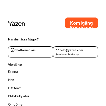
ansiktet förändras vid viktnedgång och hur du kan
stödja hudens hälsa.
Kom igång
Kom igång
Har du några frågor?
Chatta med oss
help@yazen.com
Svar inom 24 timmar.
Vår tjänst
Kvinna
Man
Ditt team
BMI-kalkylator
Omdömen