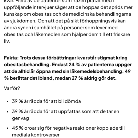
kvar. Flera av de patienter som Yazen pratat med i
uppföljande intervjuer säger att de hoppas det sprids mer
kunskap om obesitas och de medicinska behandlingarna
av sjukdomen. Och att det på sikt förhoppningsvis kan
ändra synen i samhället på personer som lever med
obesitas och läkemedlen som hjälper dem till ett friskare
liv.
Fakta: Trots dessa förbättringar kvarstår stigmat kring
obesitasbehandling. Endast 24 % av patienterna uppger
att de alltid är öppna med sin läkemedelsbehandling. 49
% berättar det ibland, medan 27 % aldrig gör det.
Varför?
39 % är rädda för att bli dömda
39 % är rädda för att uppfattas som att de tar en
genväg
45 % oroar sig för negativa reaktioner kopplade till
mediala kontroverser