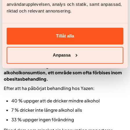
uppger 40 procent av patienterna att de dricker mindre
användarupplevelsen, analys och statik, samt anpassad,
alkohol, och 7 procent att de slutat helt. Bland dem som
riktad och relevant annonsering.
minskat sin konsumtion uppger 24 procent att de känner
sig friskare, 17 procent att de sover bättre och 15 procent
att de är mer fokuserade på sina livsmål.
Tillåt alla
Detta tyder på att när aptit- och belöningssystem
påverkas kan även andra vanor förändras, vilket ger
bredare hälsoeffekter än enbart viktnedgång.
Anpassa
Fakta: Undersökningen utforskade även
alkoholkonsumtion, ett område som ofta förbises inom
obesitasbehandling.
Efter att ha påbörjat behandling hos Yazen:
40 % uppger att de dricker mindre alkohol
7 % dricker inte längre alkohol alls
33 % uppger ingen förändring