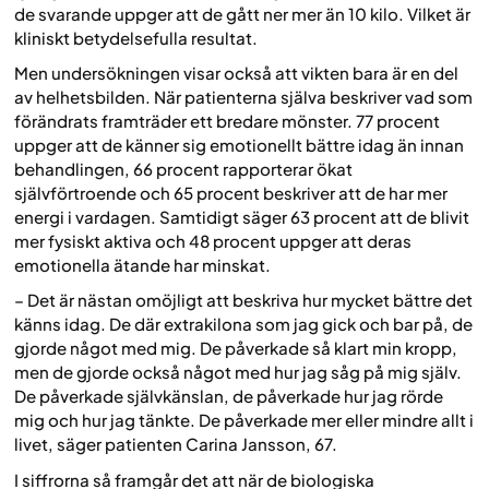
de svarande uppger att de gått ner mer än 10 kilo. Vilket är
kliniskt betydelsefulla resultat.
Men undersökningen visar också att vikten bara är en del
av helhetsbilden. När patienterna själva beskriver vad som
förändrats framträder ett bredare mönster. 77 procent
uppger att de känner sig emotionellt bättre idag än innan
behandlingen, 66 procent rapporterar ökat
självförtroende och 65 procent beskriver att de har mer
energi i vardagen. Samtidigt säger 63 procent att de blivit
mer fysiskt aktiva och 48 procent uppger att deras
emotionella ätande har minskat.
– Det är nästan omöjligt att beskriva hur mycket bättre det
känns idag. De där extrakilona som jag gick och bar på, de
gjorde något med mig. De påverkade så klart min kropp,
men de gjorde också något med hur jag såg på mig själv.
De påverkade självkänslan, de påverkade hur jag rörde
mig och hur jag tänkte. De påverkade mer eller mindre allt i
livet, säger patienten Carina Jansson, 67.
I siffrorna så framgår det att när de biologiska