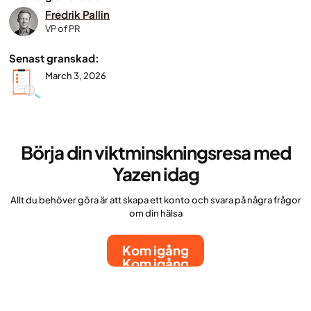
Fredrik Pallin
VP of PR
Senast granskad:
March 3, 2026
Börja din viktminskningsresa med
Yazen idag
Allt du behöver göra är att skapa ett konto och svara på några frågor
om din hälsa
Kom igång
Kom igång