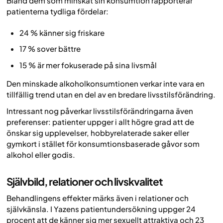
Bland dem som minskat sin konsumtion rapporterar
patienterna tydliga fördelar:
24 % känner sig friskare
17 % sover bättre
15 % är mer fokuserade på sina livsmål
Den minskade alkoholkonsumtionen verkar inte vara en
tillfällig trend utan en del av en bredare livsstilsförändring.
Intressant nog påverkar livsstilsförändringarna även
preferenser: patienter uppger i allt högre grad att de
önskar sig upplevelser, hobbyrelaterade saker eller
gymkort i stället för konsumtionsbaserade gåvor som
alkohol eller godis.
Självbild, relationer och livskvalitet
Behandlingens effekter märks även i relationer och
självkänsla. I Yazens patientundersökning uppger 24
procent att de känner sig mer sexuellt attraktiva och 23