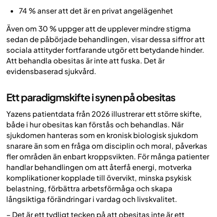
74 % anser att det är en privat angelägenhet
Även om 30 % uppger att de upplever mindre stigma
sedan de påbörjade behandlingen, visar dessa siffror att
sociala attityder fortfarande utgör ett betydande hinder.
Att behandla obesitas är inte att fuska. Det är
evidensbaserad sjukvård.
Ett paradigmskifte i synen på obesitas
Yazens patientdata från 2026 illustrerar ett större skifte,
både i hur obesitas kan förstås och behandlas. När
sjukdomen hanteras som en kronisk biologisk sjukdom
snarare än som en fråga om disciplin och moral, påverkas
fler områden än enbart kroppsvikten. För många patienter
handlar behandlingen om att återfå energi, motverka
komplikationer kopplade till övervikt, minska psykisk
belastning, förbättra arbetsförmåga och skapa
långsiktiga förändringar i vardag och livskvalitet.
– Det är ett tydligt tecken på att obesitas inte är ett