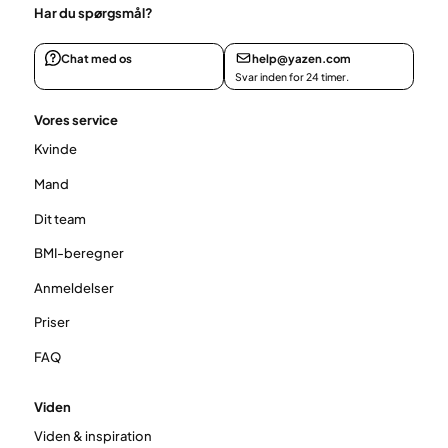
Har du spørgsmål?
Chat med os
help@yazen.com
Svar inden for 24 timer.
Vores service
Kvinde
Mand
Dit team
BMI-beregner
Anmeldelser
Priser
FAQ
Viden
Viden & inspiration