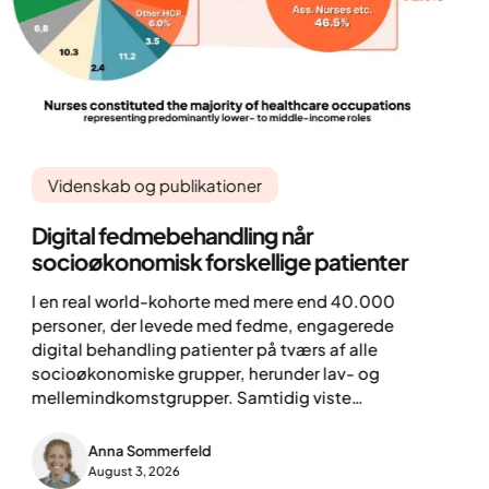
Videnskab og publikationer
Digital fedmebehandling når
socioøkonomisk forskellige patienter
I en real world-kohorte med mere end 40.000
personer, der levede med fedme, engagerede
digital behandling patienter på tværs af alle
socioøkonomiske grupper, herunder lav- og
mellemindkomstgrupper. Samtidig viste
økonomisk overkommelighed sig at være den
primære årsag til behandlingsophør, hvor
Anna Sommerfeld
økonomiske barrierer i uforholdsmæssig grad
August 3, 2026