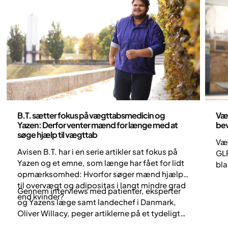
Sundhed og livsstil
Sun
B.T. sætter fokus på vægttabsmedicin og
Væg
Yazen: Derfor venter mænd for længe med at
bev
søge hjælp til vægttab
Væg
Avisen B.T. har i en serie artikler sat fokus på
GLP
Yazen og et emne, som længe har fået for lidt
bla
opmærksomhed: Hvorfor søger mænd hjælp
ene
til overvægt og adipositas i langt mindre grad
tid
Gennem interviews med patienter, eksperter
end kvinder?
Svæ
og Yazens læge samt landechef i Danmark,
kom
Oliver Willacy, peger artiklerne på et tydeligt
mek
mønster. Mange mænd forsøger at håndtere