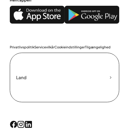
Privatlivspolitik
Servicevilkår
Cookieindstillinger
Tilgængelighed
Land