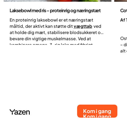
Opskrifter
Ops
Laksebowl med ris – proteinrig og næringstæt
Cot
En proteinrig laksebowl er et næringstæt
Af 
måltid, der aktivt kan støtte dit
vægttab
ved
at holde dig mæt, stabilisere blodsukkeret og
Ost
bevare din vigtige muskelmasse. Ved at
– d
kombinere omega-3-rig laks med fibrigt
alt
grønt, edamamebønner og fuldkorn skaber du
bid
en balanceret bowl, der er både næringstæt
che
og proteinrig. Denne guide forklarer præcis,
sma
hvorfor disse ingredienser er optimale for din
nyb
sundhed, hvordan du effektivt kan forberede
sma
måltidet til ugens frokostbokse, og hvilke
træ
store fordele retten giver din krop.
Kom i gang
Kom i gang