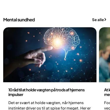
kro
deres vægt på egen hånd i årevis, selvom
professionel støtte ofte kan gøre en stor
forskel.
Mental sundhed
Se alle
Mental sundhed
Me
10 råd til at holde vægten på trods af hjernens
At 
impulser
me
Det er svært at holde vægten, når hjernens
Foo
instinkter driver os til at spise for meget. Her er
ve