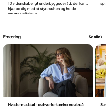
10 videnskabeligt underbyggede råd, der kan
spi
hjælpe dig med at styre sulten og holde
ove
vægten effektivt.
str
ved
kal
Ernæring
Se alle
Ernæring
Er
Hvad er madstøj - og hvorfor tænker nogle på
Sun