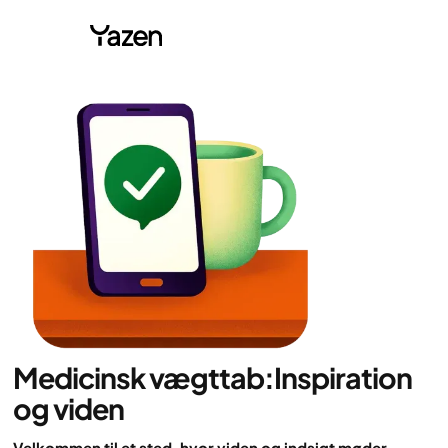
Medicinsk vægttab:Inspiration
og viden
Velkommen til et sted, hvor viden og indsigt møder