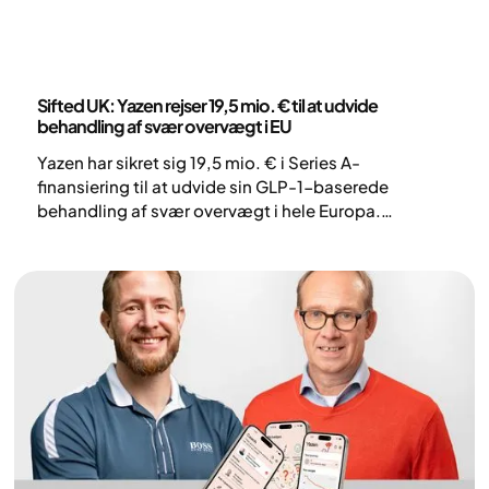
Nyheder
Sifted UK: Yazen rejser 19,5 mio. € til at udvide
behandling af svær overvægt i EU
Yazen har sikret sig 19,5 mio. € i Series A-
finansiering til at udvide sin GLP-1-baserede
behandling af svær overvægt i hele Europa.
Virksomheden kombinerer medicin med
livsstilsstøtte for at opnå varige vægttabsresultater.