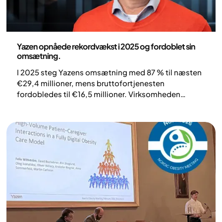
Pressemeddelelse
Yazen opnåede rekordvækst i 2025 og fordoblet sin
omsætning.
I 2025 steg Yazens omsætning med 87 % til næsten
€29,4 millioner, mens bruttofortjenesten
fordobledes til €16,5 millioner. Virksomheden
behandler nu over 37.000 aktive patienter i syv
lande og overvejer yderligere ekspansion til to nye
markeder i 2026. På trods af en EBITDA på –€5,7
millioner som følge af store vækstinvesteringer er
Yazen fortsat en førende aktør inden for behandling
af svær overvægt i Europa.