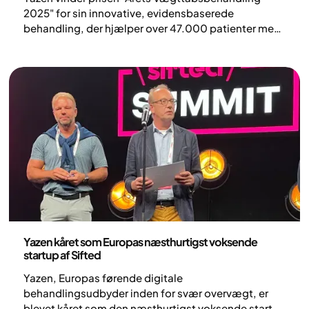
2025" for sin innovative, evidensbaserede
behandling, der hjælper over 47.000 patienter med
at opnå et bæredygtigt vægttab.
Pressemeddelelse
Yazen kåret som Europas næsthurtigst voksende
startup af Sifted
Yazen, Europas førende digitale
behandlingsudbyder inden for svær overvægt, er
blevet kåret som den næsthurtigst voksende startup