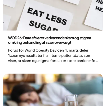
Pressemeddelelse
WOD26: Data afslører vedvarende skam og stigma
omkring behandling af svær overvægt
Forud for World Obesity Day den 4. marts deler
Yazen nye resultater fra interne patientdata, som
viser, at skam og stigma fortsat er store barrierer for
behandling af svær overvægt – selv i takt med at
effektive medicinske behandlinger bliver mere
tilgængelige.