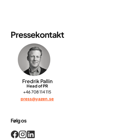
Pressekontakt
Fredrik Pallin
Head of PR
+46 708 114 115
press@yazen.se
Følg os