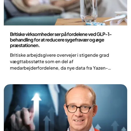
Nyheder
Britiske virksomheder ser på fordelene ved GLP-1-
behandling for at reducere sygefravær og øge
præstationen.
Britiske arbejdsgivere overvejer i stigende grad
vægttabsstøtte som en del af
medarbejderfordelene, da nye data fra Yazen-
patienter kobler GLP-1-behandling til færre
sygedage og bedre præstation på arbejdspladsen.