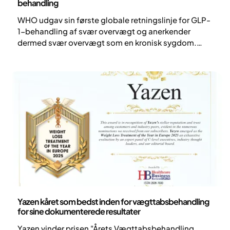
behandling
WHO udgav sin første globale retningslinje for GLP-
1-behandling af svær overvægt og anerkender
dermed svær overvægt som en kronisk sygdom.
Langsigtet behandling kombineret med terapi er
afgørende.
Pressemeddelelse
Yazen kåret som bedst inden for vægttabsbehandling
for sine dokumenterede resultater
Yazen vinder prisen "Årets Vægttabsbehandling