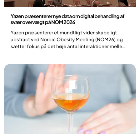
Pressemeddelelse
Yazen præsenterer nye data om digital behandling af
svær overvægt på NOM 2026
Yazen præsenterer et mundtligt videnskabeligt
abstract ved Nordic Obesity Meeting (NOM26) og
sætter fokus på det høje antal interaktioner mellem
patienter og behandlere i et fuldt digitalt
behandlingsforløb for svær overvægt.
Pressemeddelelse