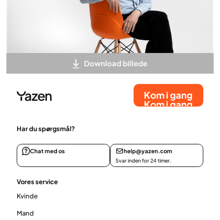
Download billede
Kom i gang
Kom i gang
Har du spørgsmål?
Chat med os
help@yazen.com
Svar inden for 24 timer.
Vores service
Kvinde
Mand