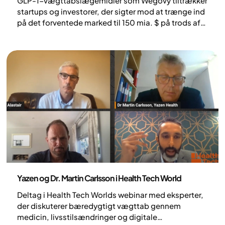
GLP-1-vægttabslægemidler som Wegovy tiltrækker
startups og investorer, der sigter mod at trænge ind
på det forventede marked til 150 mia. $ på trods af
udfordringer med forsyning og refusion
Nyheder
Yazen og Dr. Martin Carlsson i Health Tech World
Deltag i Health Tech Worlds webinar med eksperter,
der diskuterer bæredygtigt vægttab gennem
medicin, livsstilsændringer og digitale