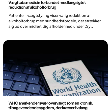
Vægttabsmedicin forbundet med langsigtet
reduktion af alkoholforbrug
Patienter i vægtstyring viser varig reduktion af
alkoholforbrug med sundhedsfordele, der strækker
sig ud over midlertidig afholdenhed under Dry
January, viser ny forskning.
Nyheder
WHO anerkender svær overvægt som en kronisk,
tilbagevendende sygdom, der kræver livslang