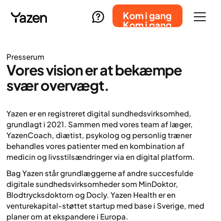
Kom i gang
Kom i gang
Presserum
Vores vision er at bekæmpe
svær overvægt.
Yazen er en registreret digital sundhedsvirksomhed,
grundlagt i 2021. Sammen med vores team af læger,
YazenCoach, diætist, psykolog og personlig træner
behandles vores patienter med en kombination af
medicin og livsstilsændringer via en digital platform.
Bag Yazen står grundlæggerne af andre succesfulde
digitale sundhedsvirksomheder som MinDoktor,
Blodtrycksdoktorn og Docly. Yazen Health er en
venturekapital-støttet startup med base i Sverige, med
planer om at ekspandere i Europa.