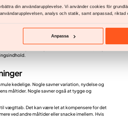
ægttab.
förbättra din användarupplevelse. Vi använder cookies för grund
lle kalorier, planlægge hvad og hvor meget du skal
v användarupplevelsen, analys och statik, samt anpassad, riktad 
lar, og energiindholdet er fastsat på forhånd. For
– især i travle eller stressede perioder.
vis du ofte springer måltider over eller spiser på
Anpassa
tatning gøre det nemmere at få morgenmad, frokost
an være en god mulighed, når du ellers ville springe
ringsindhold.
ninger
smule kedelige. Nogle savner variation, nydelse og
gens måltider. Nogle savner også at tygge og
 til vægttab. Det kan være let at kompensere for det
 mere ved andre måltider eller snacke imellem. Hvis