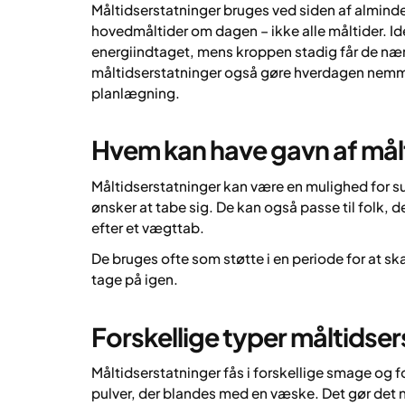
Måltidserstatninger bruges ved siden af almindeli
hovedmåltider om dagen – ikke alle måltider. I
energiindtaget, mens kroppen stadig får de nær
måltidserstatninger også gøre hverdagen nemme
planlægning.
Hvem kan have gavn af mål
Måltidserstatninger kan være en mulighed for 
ønsker at tabe sig. De kan også passe til folk,
efter et vægttab.
De bruges ofte som støtte i en periode for at sk
tage på igen.
Forskellige typer måltidse
Måltidserstatninger fås i forskellige smage og 
pulver, der blandes med en væske. Det gør det n