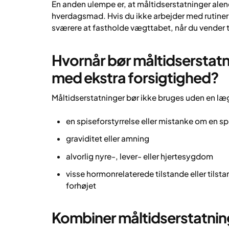
En anden ulempe er, at måltidserstatninger ale
hverdagsmad. Hvis du ikke arbejder med rutiner
sværere at fastholde vægttabet, når du vender ti
Hvornår bør måltidserstatn
med ekstra forsigtighed?
Måltidserstatninger bør ikke bruges uden en læge
en spiseforstyrrelse eller mistanke om en sp
graviditet eller amning
alvorlig nyre-, lever- eller hjertesygdom
visse hormonrelaterede tilstande eller tilst
forhøjet
Kombiner måltidserstatning