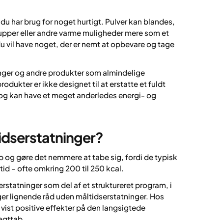
du har brug for noget hurtigt. Pulver kan blandes,
 supper eller andre varme muligheder mere som et
 du vil have noget, der er nemt at opbevare og tage
inger og andre produkter som almindelige
dukter er ikke designet til at erstatte et fuldt
r og kan have et meget anderledes energi- og
idserstatninger?
 og gøre det nemmere at tabe sig, fordi de typisk
id – ofte omkring 200 til 250 kcal.
erstatninger som del af et struktureret program, i
er lignende råd uden måltidserstatninger. Hos
vist positive effekter på den langsigtede
ægttab.