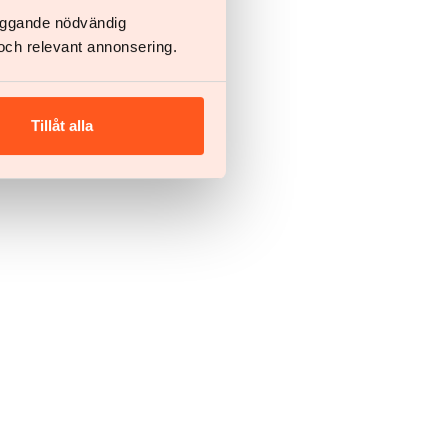
läggande nödvändig
och relevant annonsering.
Tillåt alla