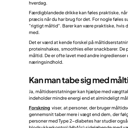
hverdag.
Færdigblandede drikke kan føles praktiske, når 
præcis når du har brug for det. For nogle føles
"rigtigt måltid". Barer kan være praktiske, hvis
med.
Det er værd at kende forskel på måltidserstatn
proteinshakes, smoothies eller snackbarer. De pro
måltid. De er ofte lavet med andre ingrediense
næringsindhold.
Kan man tabe sig med målt
Ja, måltidserstatninger kan hjælpe med vægttab
indeholder mindre energi end et almindeligt målt
Forskning
viser, at personer, der bruger måltids
gennemsnit taber mere i vægt end dem, der følg
personer med Type 2-diabetes har studier også 
blodsukkerkontrol (HbA1c) sideløbende med v