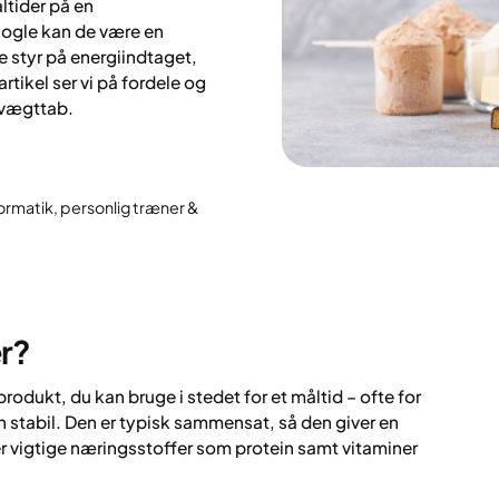
åltider på en
ogle kan de være en
 styr på energiindtaget,
artikel ser vi på fordele og
 vægttab.
ormatik, personlig træner &
er?
rodukt, du kan bruge i stedet for et måltid – ofte for
 stabil. Den er typisk sammensat, så den giver en
vigtige næringsstoffer som protein samt vitaminer