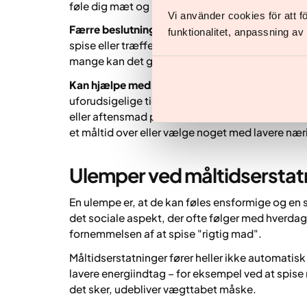
føle dig mæt og bevare muskelmassen under v
Vi använder cookies för att 
Færre beslutninger om mad:
Du behøver ikke tæ
funktionalitet, anpassning a
spise eller træffe mange madvalg. Portionen er k
mange kan det gøre det nemmere at holde planen 
Kan hjælpe med mere regelmæssige måltider:
H
uforudsigelige tidspunkter, kan en måltidsers
eller aftensmad på mere faste tidspunkter. Det k
et måltid over eller vælge noget med lavere næ
Ulemper ved måltidserstat
En ulempe er, at de kan føles ensformige og en 
det sociale aspekt, der ofte følger med hverda
fornemmelsen af at spise "rigtig mad".
Måltidserstatninger fører heller ikke automatisk
lavere energiindtag – for eksempel ved at spise
det sker, udebliver vægttabet måske.