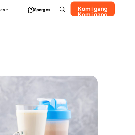
Kom i gang
den
Spørg os
Kom i gang