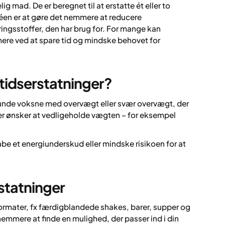
g mad. De er beregnet til at erstatte ét eller to
déen er at gøre det nemmere at reducere
ingsstoffer, den har brug for. For mange kan
re ved at spare tid og mindske behovet for
tidserstatninger?
sunde voksne med overvægt eller svær overvægt, der
 der ønsker at vedligeholde vægten – for eksempel
abe et energiunderskud eller mindske risikoen for at
rstatninger
formater, fx færdigblandede shakes, barer, supper og
emmere at finde en mulighed, der passer ind i din