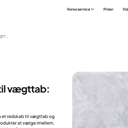
Vores service
Priser
Vi
Måltidserstatninger Til Vægttab: Fordele Og Ulemper
til vægttab:
 et redskab til vægttab og
rodukter at vælge imellem,