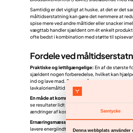
Samtidig er det vigtigt at huske, at det er det s
måltidserstatning kan gøre det nemmere at redu
spise mere ved andre måltider eller snacker im
vægttab handler sjældent om ét enkelt produkt. 
ofte bedst i kombination med støtte til spisevane
Fordele ved måltidserstatni
Praktiske og lettilgængelige:
En af de største f
sjældent nogen forberedelse, hvilket kan hjælpe
ind og lave mad. De er også nemme at tage med 
lavkaloriemåltid tæt ved hånden – for eksempel n
En måde at komme i gang på:
For nogle kan en
se resultater lidt hurtigere. Det kan styrke mot
Samtycke
ændringer af kost og daglige vaner.
Ernæringsmæssigt tryghed:
En måltidserstatni
lavere energiindtag. Mange produkter er også rel
Denna webbplats använder 