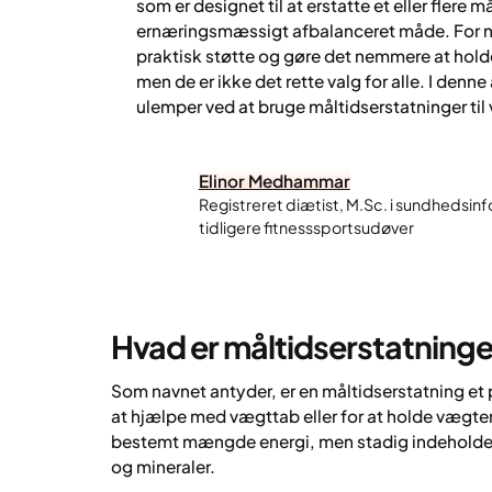
som er designet til at erstatte et eller flere m
ernæringsmæssigt afbalanceret måde. For n
praktisk støtte og gøre det nemmere at holde
men de er ikke det rette valg for alle. I denne 
ulemper ved at bruge måltidserstatninger til
Elinor Medhammar
Registreret diætist, M.Sc. i sundhedsinf
tidligere fitnesssportsudøver
Hvad er måltidserstatning
Som navnet antyder, er en måltidserstatning et p
at hjælpe med vægttab eller for at holde vægten
bestemt mængde energi, men stadig indeholder 
og mineraler.