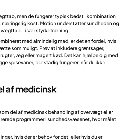
vægttab, men de fungerer typisk bedst i kombination
t, næringsrig kost. Motion understøtter sundheden og
vægttab – især styrketræning.
kombineret med almindelig mad, er det en fordel, hvis
tætte som muligt. Prøv at inkludere grøntsager,
frugter, æg eller magert kød. Det kan hjælpe dig med
ge spisevaner, der stadig fungerer, når du ikke
l af medicinsk
 som del af medicinsk behandling af overvægt eller
kturerede programmer i sundhedsvæsenet, hvor målet
ger, hvis der er behov for det, eller hvis du er