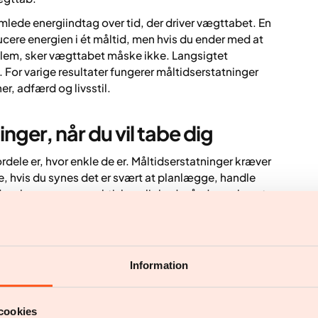
amlede energiindtag over tid, der driver vægttabet. En
cere energien i ét måltid, men hvis du ender med at
ellem, sker vægttabet måske ikke. Langsigtet
For varige resultater fungerer måltidserstatninger
r, adfærd og livsstil.
nger, når du vil tabe dig
ordele er, hvor enkle de er. Måltidserstatninger kræver
, hvis du synes det er svært at planlægge, handle
og kan være en praktisk mulighed, når du ønsker et
år du er på rejse.
 måltidserstatning være en måde at komme i gang og
ivationen og gøre det nemmere at holde fast i andre
Information
ng indeholder vigtige næringsstoffer inden for et
ativt høje i protein, hvilket kan hjælpe dig med at
cookies