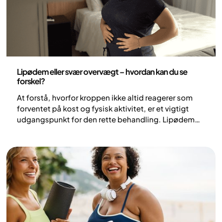
Sundhed og livsstil
Lipødem eller svær overvægt – hvordan kan du se
forskel?
At forstå, hvorfor kroppen ikke altid reagerer som
forventet på kost og fysisk aktivitet, er et vigtigt
udgangspunkt for den rette behandling. Lipødem
og overvægt kan i nogle tilfælde ligne hinanden,
men er to forskellige tilstande med klart forskellige
underliggende mekanismer. De kan også
forekomme samtidig, hvilket kan gøre det kliniske
billede mere kompliceret.