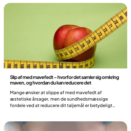
omfattende digital klinik som Yazen. Denne guide
beskriver, hvordan du skifter på en sikker måde og
sikrer kontinuitet i din behandling.
Sundhed og livsstil
Slip af med mavefedt – hvorfor det samler sig omkring
maven, og hvordan du kan reducere det
Mange ønsker at slippe af med mavefedt af
æstetiske årsager, men de sundhedsmæssige
fordele ved at reducere dit taljemål er betydeligt
vigtigere. Et taljemål på over 80 cm for kvinder og
94 cm for mænd øger risikoen for både Type 2-
diabetes og hjerte-kar-sygdomme. I denne artikel
forklarer vi, hvad mavefedt er, hvorfor det ofte