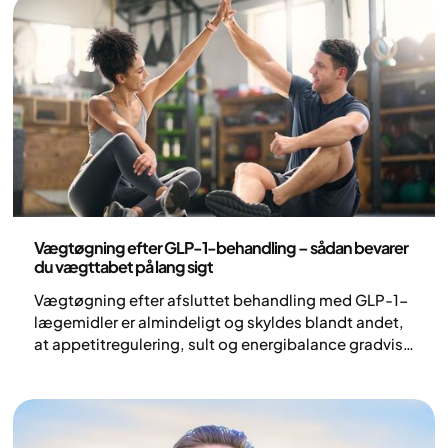
kan gøre en stor forskel.
Sundhed og livsstil
Vægtøgning efter GLP-1-behandling – sådan bevarer
du vægttabet på lang sigt
Vægtøgning efter afsluttet behandling med GLP-1-
lægemidler er almindeligt og skyldes blandt andet,
at appetitregulering, sult og energibalance gradvist
vender tilbage til tidligere niveauer, når
behandlingen afsluttes. Svær overvægt (obesitas)
er en kronisk og kompleks sygdom, hvor biologiske
mekanismer påvirker både sult, mæthed og