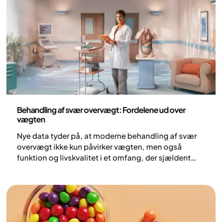
samler sig omkring maven, og hvilke ændringer der
kan reducere taljemålet på en sund måde.
Sundhed og livsstil
Behandling af svær overvægt: Fordelene ud over
vægten
Nye data tyder på, at moderne behandling af svær
overvægt ikke kun påvirker vægten, men også
funktion og livskvalitet i et omfang, der sjældent
fremhæves.