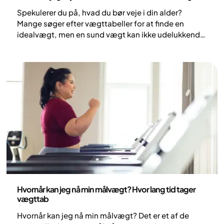
Spekulerer du på, hvad du bør veje i din alder?
Mange søger efter vægttabeller for at finde en
idealvægt, men en sund vægt kan ikke udelukkende
bestemmes ud fra din alder eller højde.
Kropssammensætning, muskelmasse og, hvor
fedtet er lagret, er ofte langt vigtigere end tallet på
vægten. Læs, hvad videnskaben siger om alder, BMI
og, hvordan du finder din unikke sunde vægt.
Sundhed og livsstil
Hvornår kan jeg nå min målvægt? Hvor lang tid tager
vægttab
Hvornår kan jeg nå min målvægt? Det er et af de