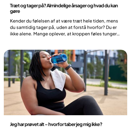
Sundhed og livsstil
Træt og tager på? Almindelige årsager og hvad du kan
gøre
Kender du følelsen af at være træt hele tiden, mens
du samtidig tager på, uden at forstå hvorfor? Du er
ikke alene. Mange oplever, at kroppen føles tungere,
og at hverdagen bliver mere krævende, når energien
ikke slår til. Det kan være både frustrerende og
bekymrende, men der er ofte forklaringer på, hvorfor
det sker.
Sundhed og livsstil
Jeg har prøvet alt – hvorfor taber jeg mig ikke?