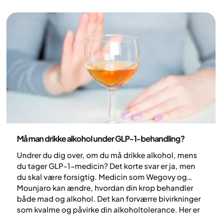
knoglesundheden og styrker de langsigtede
resultater. Find ud af, hvordan du sikkert kan
motionere under vægttabsmedicin, hvilke
træningsformer der er mest effektive, og hvordan
Yazen-teamet kan støtte din aktive livsstil.
Sundhed og livsstil
Må man drikke alkohol under GLP-1-behandling?
Undrer du dig over, om du må drikke alkohol, mens
du tager GLP-1-medicin? Det korte svar er ja, men
du skal være forsigtig. Medicin som Wegovy og
Mounjaro kan ændre, hvordan din krop behandler
både mad og alkohol. Det kan forværre bivirkninger
som kvalme og påvirke din alkoholtolerance. Her er
nogle ting, der kan hjælpe dig med at træffe sikre og