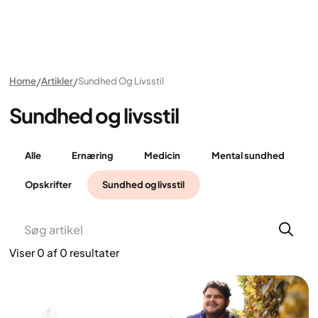
Home
Artikler
Sundhed Og Livsstil
Sundhed og livsstil
Alle
Ernæring
Medicin
Mental sundhed
Opskrifter
Sundhed og livsstil
Viser
0
af
0
resultater