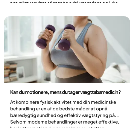
naturligt resultat af at tabe subkutant fedt og ikke
en direkte bivirkning af medicinen i sig selv. Lær,
hvorfor dit ansigt forandrer sig under vægttab, og
hvordan du kan støtte hudens sundhed.
Sundhed og livsstil
Kan du motionere, mens du tager vægttabsmedicin?
At kombinere fysisk aktivitet med din medicinske
behandling er en af de bedste måder at opnå
bæredygtig sundhed og effektiv vægtstyring på.
Selvom moderne behandlinger er meget effektive,
beskytter motion din muskelmasse, støtter