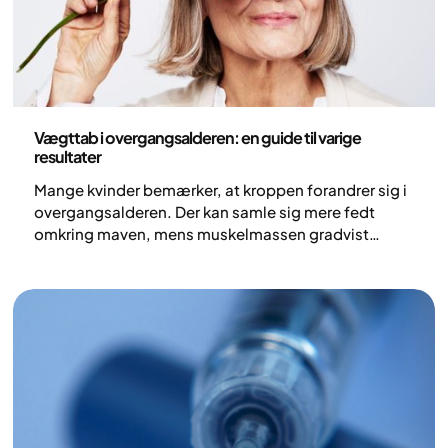
Sundhed og livsstil
Vægttab i overgangsalderen: en guide til varige
resultater
Mange kvinder bemærker, at kroppen forandrer sig i
overgangsalderen. Der kan samle sig mere fedt
omkring maven, mens muskelmassen gradvist
mindskes. Men hvad sker der egentlig i kroppen, og
hvordan påvirker det vægten? I denne artikel ser vi
på, hvad forskning viser, og hvilke strategier der kan
hjælpe, hvis du ønsker at tabe dig i
overgangsalderen.