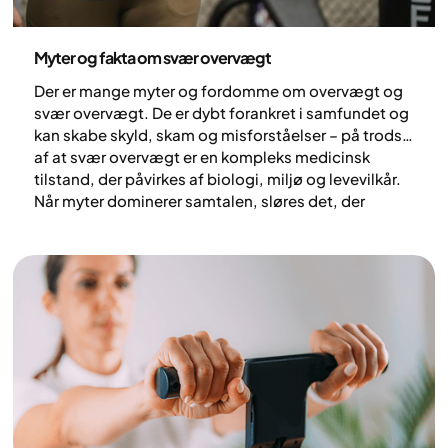
Sundhed og livsstil
Myter og fakta om svær overvægt
Der er mange myter og fordomme om overvægt og
svær overvægt. De er dybt forankret i samfundet og
kan skabe skyld, skam og misforståelser – på trods
af at svær overvægt er en kompleks medicinsk
tilstand, der påvirkes af biologi, miljø og levevilkår.
Når myter dominerer samtalen, sløres det, der
faktisk hjælper. I denne artikel ser vi på udbredte
misforståelser og fremhæver viden, der gør en reel
forskel.