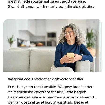
mest stillede spørgsmål på en vægttabsrejse.
Svaret afhænger af din startvægt, din biologi, din
højde, din kropssammensætning og den måde, din
krop reagerer på behandlingen. Vægttab er en
proces, der tager tid og sjældent forløber lineært.
Her forklarer vi, hvad der påvirker tempoet, hvorfor
en målvægt er mere en retning end et fast tal, og
hvordan Yazen støtter dig undervejs.
Sundhed og livsstil
Wegovy Face: Hvad det er, og hvorfor det sker
Er du bekymret for at udvikle "Wegovy face" under
dit medicinske vægttabsforløb? Dette begreb
beskriver det hule eller hængende ansigtsudseende,
der kan opstå efter et hurtigt vægttab. Det er et