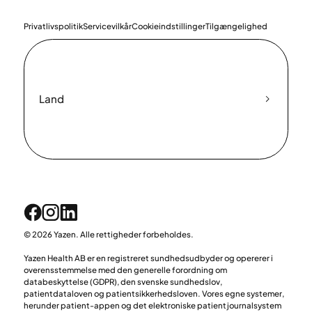
Privatlivspolitik
Servicevilkår
Cookieindstillinger
Tilgængelighed
Land
© 2026 Yazen. Alle rettigheder forbeholdes.
Yazen Health AB er en registreret sundhedsudbyder og opererer i
overensstemmelse med den generelle forordning om
databeskyttelse (GDPR), den svenske sundhedslov,
patientdataloven og patientsikkerhedsloven. Vores egne systemer,
herunder patient-appen og det elektroniske patientjournalsystem