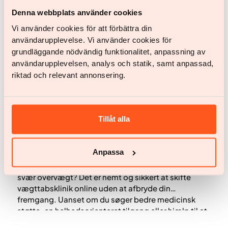
hvorfor overvægt opstår, hvilke livsstilsændringer
Denna webbplats använder cookies
der kan hjælpe, og hvordan du måler dine fremskridt
Vi använder cookies för att förbättra din
mod en sundere vægt.
användarupplevelse. Vi använder cookies för
grundläggande nödvändig funktionalitet, anpassning av
användarupplevelsen, analys och statik, samt anpassad,
riktad och relevant annonsering.
Tillåt alla
Sundhed og livsstil
Skift vægttabsklinik online: Sådan skifter du udbyder
på en sikker måde
Anpassa
Overvejer du at skifte udbyder af behandling for
svær overvægt? Det er nemt og sikkert at skifte
vægttabsklinik online uden at afbryde din
fremgang. Uanset om du søger bedre medicinsk
støtte, en helhedsorienteret tilgang eller hjælp til at
håndtere bivirkninger, er det enkelt at skifte til en