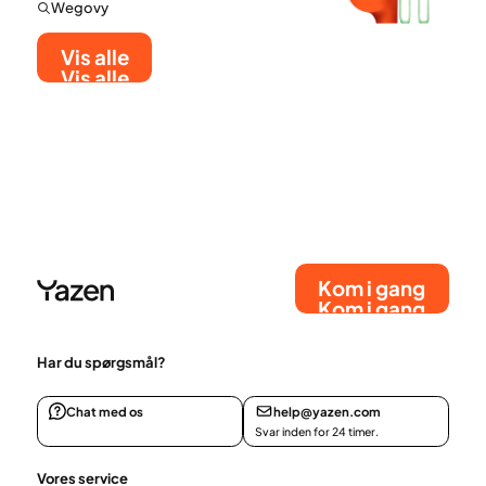
Wegovy
Vis alle
Vis alle
Kom i gang
Kom i gang
Har du spørgsmål?
Chat med os
help@yazen.com
Svar inden for 24 timer.
Vores service