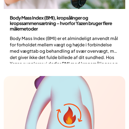
Sundhed og livsstil
Body Mass Index (BMI), kropsålinger og
kropssammensætning – hvorfor Yazen bruger flere
målemetoder
Body Mass Index (BMI) er et almindeligt anvendt mål
for forholdet mellem vægt og højde i forbindelse
med vægttab og behandling af svær overvægt, men
det giver ikke det fulde billede af dit sundhed. Hos
Yazen supplerer vi derfor BMI med kropsmålinger og
kropssammensætning for at opnå en bedre
forståelse af din krop og udvikle mere individuelle
strategier for et bæredygtigt vægttab.