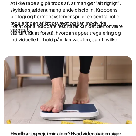
At ikke tabe sig på trods af, at man gør "alt rigtigt",
skyldes sjældent manglende disciplin. Kroppens
biologi og hormonsystemer spiller en central rolle i
reguleringen af kropsvægt og kan modvirke
For at opnå holdbare resultater kan det derfor være
vægttab.
værdifuldt at forstå, hvordan appetitregulering og
individuelle forhold påvirker vægten, samt hvilke
evidensbaserede behandlingsmuligheder der
findes.
Sundhed og livsstil
Hvad bør jeg veje i min alder? Hvad videnskaben siger