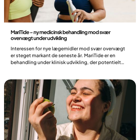
Sundhed og livsstil
MariTide – ny medicinsk behandling mod svær
overvægt under udvikling
Interessen for nye lægemidler mod svær overvægt
er steget markant de seneste år. MariTide er en
behandling under klinisk udvikling, der potentielt
kan bidrage til en øget forståelse af kroppens
vægtregulering og udvide
behandlingsmulighederne for svær overvægt.