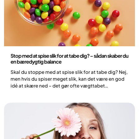
Sundhed og livsstil
Stop med at spise slik for at tabe dig? – sådan skaber du
en bæredygtig balance
Skal du stoppe med at spise slik for at tabe dig? Nej,
men hvis du spiser meget slik, kan det være en god
idé at skære ned – det gør ofte vægttabet
nemmere. Et totalt forbud giver sjældent varige
resultater. Langsigtet sundhed handler om en
afbalanceret helhed, hvor nærende mad, mæthed
og nydelse alle har deres plads. Her er tips til at
skære ned på slik og opbygge bæredygtige vaner.