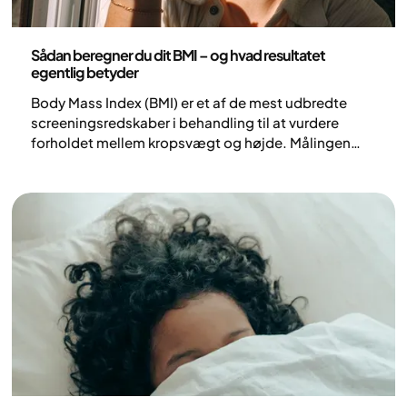
Sundhed og livsstil
Sådan beregner du dit BMI – og hvad resultatet
egentlig betyder
Body Mass Index (BMI) er et af de mest udbredte
screeningsredskaber i behandling til at vurdere
forholdet mellem kropsvægt og højde. Målingen
giver et generelt, statistisk udgangspunkt for at
vurdere risikoen for forskellige helbredstilstande.
Samtidig er det vigtigt at understrege, at BMI har
begrænsninger og ikke alene kan give et
fuldstændigt billede af en persons sundhed.