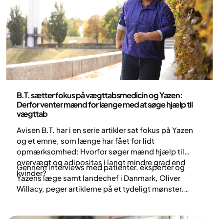
Sundhed og livsstil
B.T. sætter fokus på vægttabsmedicin og Yazen:
Derfor venter mænd for længe med at søge hjælp til
vægttab
Avisen B.T. har i en serie artikler sat fokus på Yazen
og et emne, som længe har fået for lidt
opmærksomhed: Hvorfor søger mænd hjælp til
overvægt og adipositas i langt mindre grad end
Gennem interviews med patienter, eksperter og
kvinder?
Yazens læge samt landechef i Danmark, Oliver
Willacy, peger artiklerne på et tydeligt mønster.
Mange mænd forsøger at håndtere deres vægt på
egen hånd i årevis, selvom professionel støtte ofte