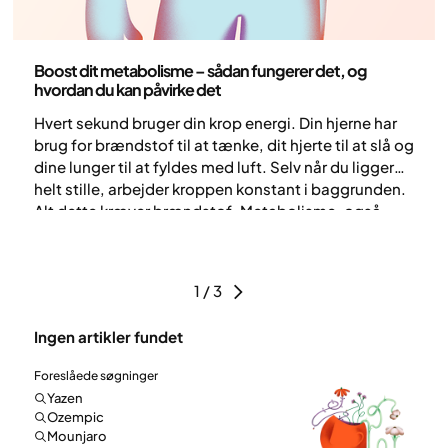
Sundhed og livsstil
Boost dit metabolisme – sådan fungerer det, og
hvordan du kan påvirke det
Hvert sekund bruger din krop energi. Din hjerne har
brug for brændstof til at tænke, dit hjerte til at slå og
dine lunger til at fyldes med luft. Selv når du ligger
helt stille, arbejder kroppen konstant i baggrunden.
Alt dette kræver brændstof. Metabolisme, også
kaldet stofskifte, er den proces, hvorigennem
kroppen omdanner mad til energi.
1 / 3
Ingen artikler fundet
Foreslåede søgninger
Yazen
Ozempic
Mounjaro