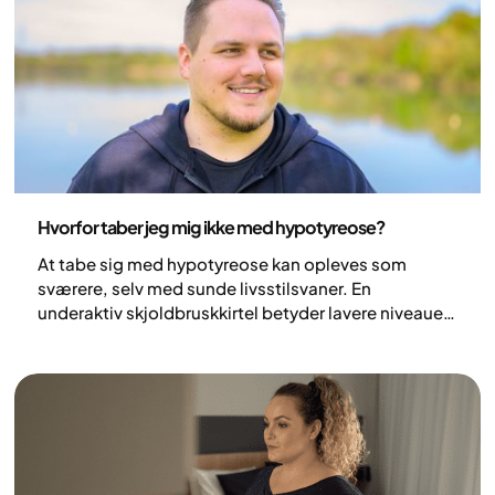
kropsvægt over tid.
Sundhed og livsstil
Hvorfor taber jeg mig ikke med hypotyreose?
At tabe sig med hypotyreose kan opleves som
sværere, selv med sunde livsstilsvaner. En
underaktiv skjoldbruskkirtel betyder lavere niveauer
af hormoner, der regulerer metabolismen, hvilket
kan påvirke energiforbruget og udholdenhed.
Effekten på kropsvægten er dog som regel moderat
og varierer fra person til person. Når hypotyreose er
behandlet og hormonniveauerne normaliseres,
forbedres betingelserne for vægttab.