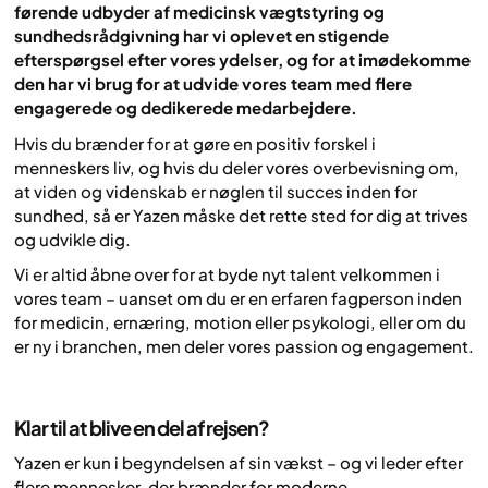
førende udbyder af medicinsk vægtstyring og
sundhedsrådgivning har vi oplevet en stigende
efterspørgsel efter vores ydelser, og for at imødekomme
den har vi brug for at udvide vores team med flere
engagerede og dedikerede medarbejdere.​​
Hvis du brænder for at gøre en positiv forskel i
menneskers liv, og hvis du deler vores overbevisning om,
at viden og videnskab er nøglen til succes inden for
sundhed, så er Yazen måske det rette sted for dig at trives
og udvikle dig.​​
Vi er altid åbne over for at byde nyt talent velkommen i
vores team – uanset om du er en erfaren fagperson inden
for medicin, ernæring, motion eller psykologi, eller om du
er ny i branchen, men deler vores passion og engagement.
Klar til at blive en del af rejsen?
Yazen er kun i begyndelsen af sin vækst – og vi leder efter
flere mennesker, der brænder for moderne,