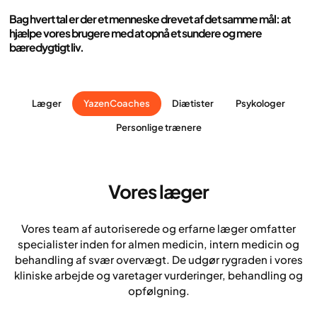
Bag hvert tal er der et menneske drevet af det samme mål: at
hjælpe vores brugere med at opnå
et sundere og mere
bæredygtigt liv
.
Læger
YazenCoaches
Diætister
Psykologer
Personlige trænere
Vores læger
Vores team af autoriserede og erfarne læger omfatter
specialister inden for almen medicin, intern medicin og
behandling af svær overvægt. De udgør rygraden i vores
kliniske arbejde og varetager vurderinger, behandling og
opfølgning.