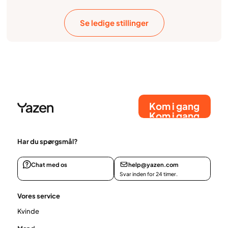
Se ledige stillinger
Kom i gang
Kom i gang
Har du spørgsmål?
Chat med os
help@yazen.com
Svar inden for 24 timer.
Vores service
Kvinde