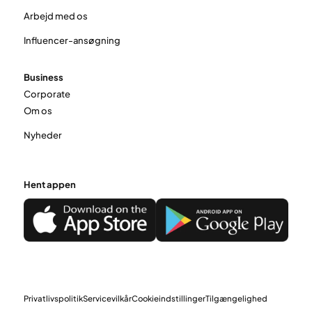
Arbejd med os
Influencer-ansøgning
Business
Corporate
Om os
Nyheder
Hent appen
Privatlivspolitik
Servicevilkår
Cookieindstillinger
Tilgængelighed