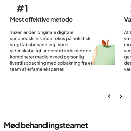
#1
Mest effektive metode
V
Yazen er den originale digitale
At 
sundhedsklinik med fokus på holistisk
væg
vægttabsbehandling. Vores
mod
videnskabeligt understøttede metode
ved
kombinerer medicin med personlig
gen
livsstilscoaching med opbakning fra et
det
team af erfarne eksperter.
væ
Mød behandlingsteamet