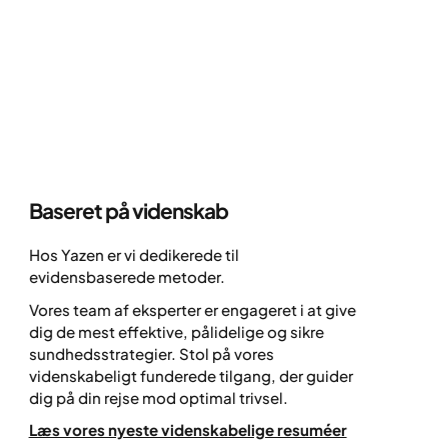
Vi ved i øjeblikket ikke, hvor længe den enkelte vil
have brug for at fortsætte med medicin – for mange
kan det potentielt være livslangt.
Baseret på
videnskab
At 
er 
Hos Yazen er vi dedikerede til
evidensbaserede metoder.
Hvis
over
Vores team af eksperter er engageret i at give
sek
dig de mest effektive, pålidelige og sikre
Kam
sundhedsstrategier. Stol på vores
ens
videnskabeligt funderede tilgang, der guider
og 
dig på din rejse mod optimal trivsel.
på 
Læs vores nyeste videnskabelige resuméer
redu