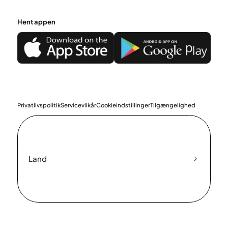
Hent appen
Privatlivspolitik
Servicevilkår
Cookieindstillinger
Tilgængelighed
Land