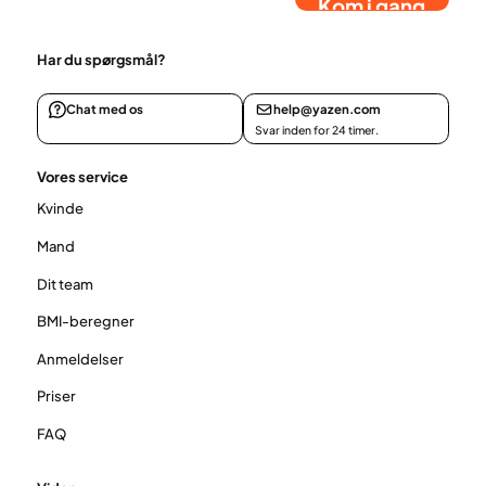
Kom i gang
Har du spørgsmål?
Chat med os
help@yazen.com
Svar inden for 24 timer.
Vores service
Kvinde
Mand
Dit team
BMI-beregner
Anmeldelser
Priser
FAQ