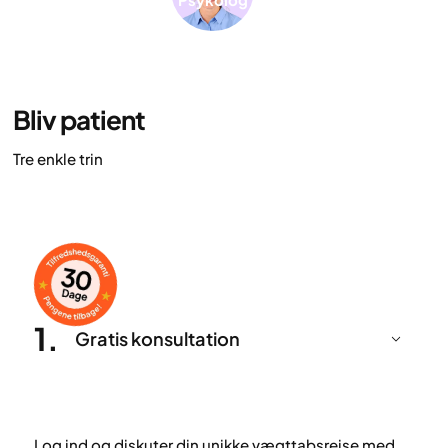
Bliv patient
Tre enkle trin
1
.
Gratis konsultation
Log ind og diskuter din unikke vægttabsrejse med