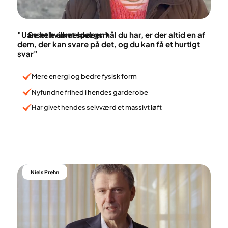
Mona Nielsen
"Uanset hvilket spørgsmål du har, er der altid en af
Se hele anmeldelsen
dem, der kan svare på det, og du kan få et hurtigt
svar"
Mere energi og bedre fysisk form
Nyfundne frihed i hendes garderobe
Har givet hendes selvværd et massivt løft
Niels Prehn