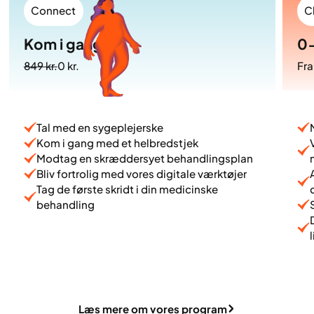
Connect
C
Kom i gang
0
849 kr.
0 kr.
Fra
Tal med en sygeplejerske
Kom i gang med et helbredstjek
Modtag en skræddersyet behandlingsplan
Bliv fortrolig med vores digitale værktøjer
Tag de første skridt i din medicinske
behandling
Læs mere om vores program