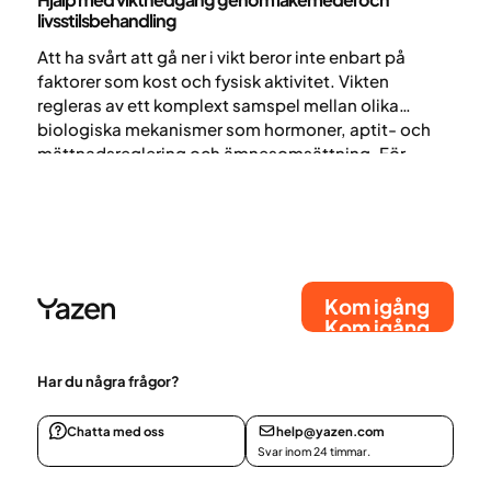
livsstilsbehandling
Att ha svårt att gå ner i vikt beror inte enbart på
faktorer som kost och fysisk aktivitet. Vikten
regleras av ett komplext samspel mellan olika
biologiska mekanismer som hormoner, aptit- och
mättnadsreglering och ämnesomsättning. För
personer som har gjort tidigare försök med
livsstilsförändringar utan tillräcklig eller varaktig
effekt kan därför medicinsk behandling i
kombination med livsstilsbehandling vara ett
alternativ.
Kom igång
Kom igång
Har du några frågor?
Chatta med oss
help@yazen.com
Svar inom 24 timmar.