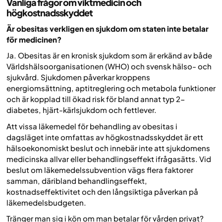
Vanliga frågor om viktmedicin och
högkostnadsskyddet
Är obesitas verkligen en sjukdom om staten inte betalar
för medicinen?
Ja. Obesitas är en kronisk sjukdom som är erkänd av både
Världshälsoorganisationen (WHO) och svensk hälso- och
sjukvård. Sjukdomen påverkar kroppens
energiomsättning, aptitreglering och metabola funktioner
och är kopplad till ökad risk för bland annat typ 2-
diabetes, hjärt-kärlsjukdom och fettlever.
Att vissa läkemedel för behandling av obesitas i
dagsläget inte omfattas av högkostnadsskyddet är ett
hälsoekonomiskt beslut och innebär inte att sjukdomens
medicinska allvar eller behandlingseffekt ifrågasätts. Vid
beslut om läkemedelssubvention vägs flera faktorer
samman, däribland behandlingseffekt,
kostnadseffektivitet och den långsiktiga påverkan på
läkemedelsbudgeten.
Tränger man sig i kön om man betalar för vården privat?