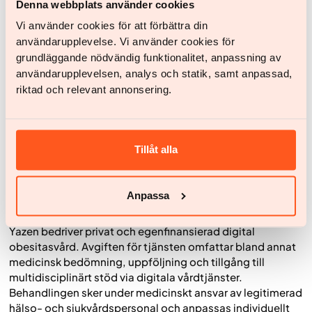
Denna webbplats använder cookies
Utvecklingen inom obesitasmedicin går snabbt, och flera
studier har visat att moderna GLP-1-baserade läkemedel
Vi använder cookies för att förbättra din
kan bidra till betydande viktnedgång och förbättrad
användarupplevelse. Vi använder cookies för
metabol hälsa. Samtidigt är behandlingen ofta långvarig
grundläggande nödvändig funktionalitet, anpassning av
och målgruppen stor, vilket innebär betydande kostnader
användarupplevelsen, analys och statik, samt anpassad,
för läkemedelssystemet.
riktad och relevant annonsering.
Ingår några av Yazens tjänster i det allmänna
högkostnadsskyddet?
Läkemedel som Wegovy och Mounjaro omfattas i
Tillåt alla
dagsläget inte av det allmänna högkostnadsskyddet vid
behandling av obesitas, vilket innebär att
läkemedelskostnaden i dagsläget betalas av patienten
Anpassa
själv.
Yazen bedriver privat och egenfinansierad digital
obesitasvård. Avgiften för tjänsten omfattar bland annat
medicinsk bedömning, uppföljning och tillgång till
multidisciplinärt stöd via digitala vårdtjänster.
Behandlingen sker under medicinskt ansvar av legitimerad
hälso- och sjukvårdspersonal och anpassas individuellt