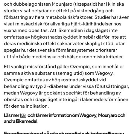
och dubbelagonisten Mounjaro (tirzepatid) har i kliniska
studier visat betydande effekt på viktnedgång och
förbättring av flera metabola riskfaktorer. Studier har även
visat minskad risk för allvarliga hjärt-kärlhändelser hos
vuxna med obesitas. Att läkemedlen i dagsläget inte
omfattas av högkostnadsskyddet innebär därför inte att
deras medicinska effekt saknar vetenskapligt stöd, utan
speglar hur det svenska förmånssystemet prioriterar
utifrån både medicinska och hälsoekonomiska kriterier.
Ett vanligt missförstånd gäller Ozempic, som innehåller
samma aktiva substans (semaglutid) som Wegovy.
Ozempic omfattas av högkostnadsskyddet vid
behandling av typ 2-diabetes under vissa förutsättningar,
medan Wegovy är godkänt specifikt för behandling av
obesitas och i dagsläget inte ingår i läkemedelsförmånen
för denna indikation.
Läs mer
här
och få mer information om Wegovy, Mounjaro och
andra läkemedel.
Egenfinansierad vård och medicinsk behandling av