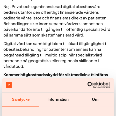
Nej. Privat och egenfinansierad digital obesitasvård
bedrivs utanför den offentligt finansierade vårdens
ordinarie väntelistor och finansieras direkt av patienten.
Behandlingen sker inom separat vårdverksamhet och
påverkar därför inte tillgången till offentlig specialistvård
på samma sätt som skattefinansierad vård.
Digital vård kan samtidigt bidra till ökad tillgänglighet till
obesitasbehandling för patienter som annars kan ha
begränsad tillgång till multidisciplinär specialistvård
beroende på geografiska eller regionala skillnader i
vårdutbud.
Kommer högkostnadsskydd för viktmedicin att införas
framöver?
Det är svårt att förutsäga hur framtida beslut kring
läkemedelsförmånen kommer att se ut. TLV utvärderar
Samtycke
Information
Om
kontinuerligt nya läkemedel och ny klinisk evidens, där
både medicinsk effekt, kostnadseffektivitet och
samhällsekonomisk påverkan vägs in i bedömningen.