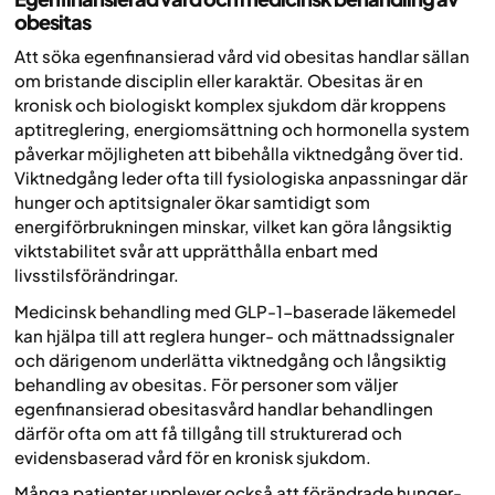
obesitas
Att söka egenfinansierad vård vid obesitas handlar sällan
om bristande disciplin eller karaktär. Obesitas är en
kronisk och biologiskt komplex sjukdom där kroppens
aptitreglering, energiomsättning och hormonella system
påverkar möjligheten att bibehålla viktnedgång över tid.
Viktnedgång leder ofta till fysiologiska anpassningar där
hunger och aptitsignaler ökar samtidigt som
energiförbrukningen minskar, vilket kan göra långsiktig
viktstabilitet svår att upprätthålla enbart med
livsstilsförändringar.
Medicinsk behandling med GLP-1-baserade läkemedel
kan hjälpa till att reglera hunger- och mättnadssignaler
och därigenom underlätta viktnedgång och långsiktig
behandling av obesitas. För personer som väljer
egenfinansierad obesitasvård handlar behandlingen
därför ofta om att få tillgång till strukturerad och
evidensbaserad vård för en kronisk sjukdom.
Många patienter upplever också att förändrade hunger-