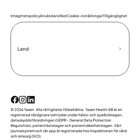
Integritetspolicy
Användarvillkor
Cookie-inställningar
Tillgänglighet
Land
© 2026 Yazen. Alla rättigheter förbehållna. Yazen Health AB är en
registrerad vårdgivare som lyder under hälso-och sjukårdslagen,
dataskyddsförordningen (GDPR - General Data Protection
Regulation), patientdatalagen och patientsäkerhetslagen. Vårt
journalsystem och vår app är registrerade hos Inspektionen för vård
och omsorg (IVO).