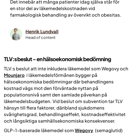
Det innebär att många patienter idag själva står för
en stor del av läkemedelskostnaden vid
farmakologisk behandling av övervikt och obesitas.
Henrik Lundvall
Head of content
TLV:s beslut - en hälsoekonomisk bedömning
TLV:s beslut att inte inkludera läkemedel som Wegovy och
Mounjaro
i läkemedelsförmånen bygger på
hälsoekonomiska bedömningar där behandlingens
kostnad vägs mot den förväntade nyttan på
populationsnivå samt den samlade påverkan på
läkemedelsbudgeten. Vid beslut om subvention tar TLV
hänsyn till flera faktorer, däribland sjukdomens
svårighetsgrad, behandlingseffekt, kostnadseffektivitet
och långsiktiga samhällsekonomiska konsekvenser.
GLP-1-baserade läkemedel som
Wegovy
(semaglutid)