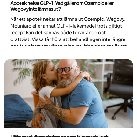
Apotek nekar GLP-1: Vad gäller om Ozempic eller
Wegovy inte lämnas ut?
När ett apotek nekar att lämna ut Ozempic, Wegovy,
Mounjaro eller annat GLP-1-läkemedel trots giltigt
recept kan det kännas både förvirrande och
orättvist. Vissa får höra att behandlingen inte längre
behövs eftersom vikten minskat.
Men obesitas är ett
kroniskt tillstånd
och medicinsk behandling kan
vara en viktig del av behandlingen. Här förklaras vad
som gäller och vilka steg som kan tas.
Medicin
Hjälp med viktnedgång genom läkemedel och