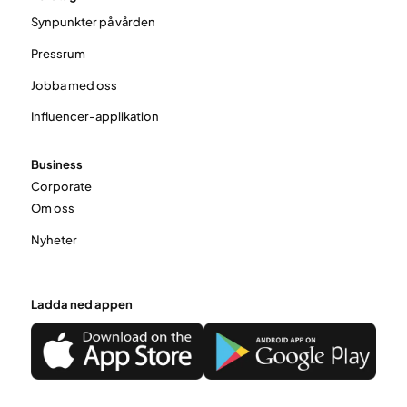
Synpunkter på vården
Pressrum
Jobba med oss
Influencer-applikation
Business
Corporate
Om oss
Nyheter
Ladda ned appen