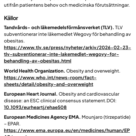
utifrån patientens behov och medicinska förutsättningar.
Källor
Tandvårds- och läkemedelsförmånsverket (TLV).
TLV
subventionerar inte läkemedlet Wegovy för behandling av
obesitas.
https://www.tlv.se/press/nyheter/arkiv/2026-02-23-
tlv-subventionerar-inte-lakemedlet-wegovy-for-
behandling-av-obesitas.html
World Health Organization.
Obesity and overweight.
https://www.who.int/news-room/fact-
sheets/detail/obesity-and-overweight
European Heart Journal.
Obesity and cardiovascular
disease: an ESC clinical consensus statement.
DOI:
10.1093/eurheartj/ehae508
European Medicines Agency EMA.
Mounjaro (tirzepatide)
– EPAR.
https://www.ema.europa.eu/en/medicines/human/EP