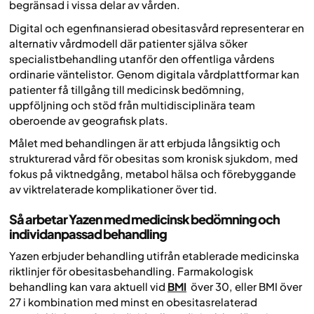
begränsad i vissa delar av vården.
Digital och egenfinansierad obesitasvård representerar en
alternativ vårdmodell där patienter själva söker
specialistbehandling utanför den offentliga vårdens
ordinarie väntelistor. Genom digitala vårdplattformar kan
patienter få tillgång till medicinsk bedömning,
uppföljning och stöd från multidisciplinära team
oberoende av geografisk plats.
Målet med behandlingen är att erbjuda långsiktig och
strukturerad vård för obesitas som kronisk sjukdom, med
fokus på viktnedgång, metabol hälsa och förebyggande
av viktrelaterade komplikationer över tid.
Så arbetar Yazen med medicinsk bedömning och
individanpassad behandling
Yazen erbjuder behandling utifrån etablerade medicinska
riktlinjer för obesitasbehandling. Farmakologisk
behandling kan vara aktuell vid
BMI
över 30, eller BMI över
27 i kombination med minst en obesitasrelaterad