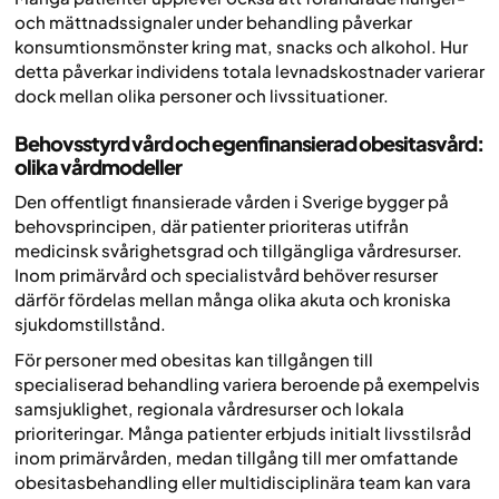
och mättnadssignaler under behandling påverkar
konsumtionsmönster kring mat, snacks och alkohol. Hur
detta påverkar individens totala levnadskostnader varierar
dock mellan olika personer och livssituationer.
Behovsstyrd vård och egenfinansierad obesitasvård:
olika vårdmodeller
Den offentligt finansierade vården i Sverige bygger på
behovsprincipen, där patienter prioriteras utifrån
medicinsk svårighetsgrad och tillgängliga vårdresurser.
Inom primärvård och specialistvård behöver resurser
därför fördelas mellan många olika akuta och kroniska
sjukdomstillstånd.
För personer med obesitas kan tillgången till
specialiserad behandling variera beroende på exempelvis
samsjuklighet, regionala vårdresurser och lokala
prioriteringar. Många patienter erbjuds initialt livsstilsråd
inom primärvården, medan tillgång till mer omfattande
obesitasbehandling eller multidisciplinära team kan vara