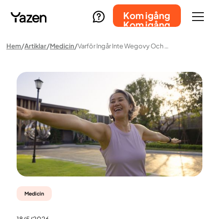
Kom igång
Kom igång
Hem
Artiklar
Medicin
Varför Ingår Inte Wegovy Och Mounjaro I Högkostnadsskyddet?
Medicin