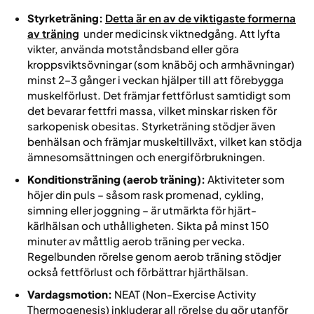
Styrketräning:
Detta är en av de viktigaste formerna
av träning
under medicinsk viktnedgång. Att lyfta
vikter, använda motståndsband eller göra
kroppsviktsövningar (som knäböj och armhävningar)
minst 2–3 gånger i veckan hjälper till att förebygga
muskelförlust. Det främjar fettförlust samtidigt som
det bevarar fettfri massa, vilket minskar risken för
sarkopenisk obesitas. Styrketräning stödjer även
benhälsan och främjar muskeltillväxt, vilket kan stödja
ämnesomsättningen och energiförbrukningen.
Konditionsträning (aerob träning):
Aktiviteter som
höjer din puls – såsom rask promenad, cykling,
simning eller joggning – är utmärkta för hjärt-
kärlhälsan och uthålligheten. Sikta på minst 150
minuter av måttlig aerob träning per vecka.
Regelbunden rörelse genom aerob träning stödjer
också fettförlust och förbättrar hjärthälsan.
Vardagsmotion:
NEAT (Non-Exercise Activity
Thermogenesis) inkluderar all rörelse du gör utanför