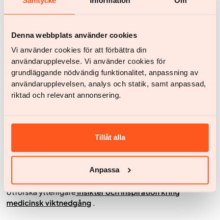
Samtycke
Information
Om
Yrsel eller svimningskänsla, vilket kan vara ett tecken
på uttorkning eller lågt blodsocker (särskilt om du tar
andra läkemedel för typ 2-diabetes).
Denna webbplats använder cookies
Extrem trötthet som hindrar dig från att återhämta dig
Vi använder cookies för att förbättra din
ordentligt efter fysisk aktivitet.
användarupplevelse. Vi använder cookies för
grundläggande nödvändig funktionalitet, anpassning av
På Yazen vägleds din behandling av ett
multidisciplinärt
användarupplevelsen, analys och statik, samt anpassad,
team som tillhandahåller individualiserad medicinsk
riktad och relevant annonsering.
viktkontroll
. Om du är osäker på hur du ska påbörja en
träningsrutin finns våra legitimerade personliga tränare
och fysioterapeuter tillgängliga direkt i appen för att
skapa en säker, anpassad träningsplan skräddarsydd efter
Tillåt alla
din medicinska profil och dina livsstilsförändringar. Denna
balans mellan läkemedel, hälsosamma
livsstilsförändringar och fysisk aktivitet stödjer hållbar
Anpassa
viktnedgång och hälsosam viktkontroll i ditt dagliga liv.
Utforska ytterligare
insikter och inspiration kring
medicinsk viktnedgång
.