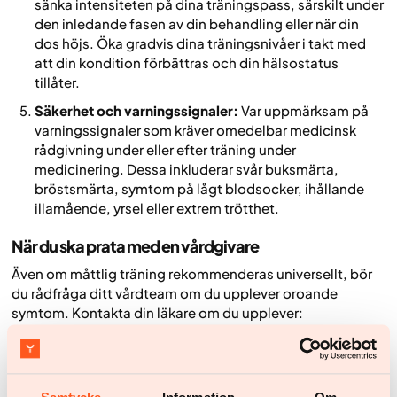
sänka intensiteten på dina träningspass, särskilt under
den inledande fasen av din behandling eller när din
dos höjs. Öka gradvis dina träningsnivåer i takt med
att din kondition förbättras och din hälsostatus
tillåter.
Säkerhet och varningssignaler:
Var uppmärksam på
varningssignaler som kräver omedelbar medicinsk
rådgivning under eller efter träning under
medicinering. Dessa inkluderar svår buksmärta,
bröstsmärta, symtom på lågt blodsocker, ihållande
illamående, yrsel eller extrem trötthet.
När du ska prata med en vårdgivare
Även om måttlig träning rekommenderas universellt, bör
du rådfråga ditt vårdteam om du upplever oroande
symtom. Kontakta din läkare om du upplever:
Svårt eller ihållande illamående och kräkningar under
träningspass som inte förbättras genom att justera
måltidstiderna.