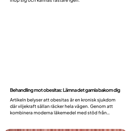
Hälsa och livsstil
Behandling mot obesitas: Lämna det gamla bakom dig
Artikeln belyser att obesitas är en kronisk sjukdom
där viljekraft sällan räcker hela vägen. Genom att
kombinera moderna läkemedel med stöd från
läkare, dietister och psykologer kan man uppnå
hållbar viktminskning och minska risken för