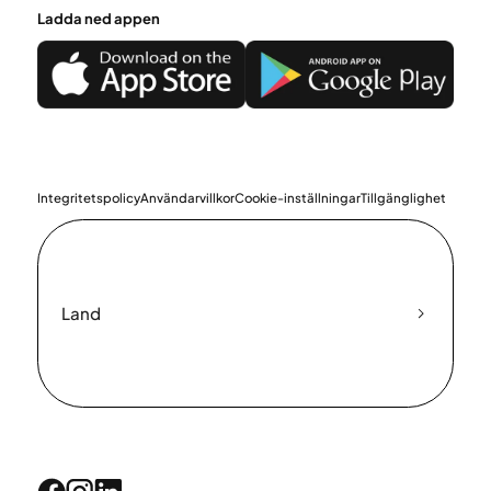
Ladda ned appen
Integritetspolicy
Användarvillkor
Cookie-inställningar
Tillgänglighet
Land