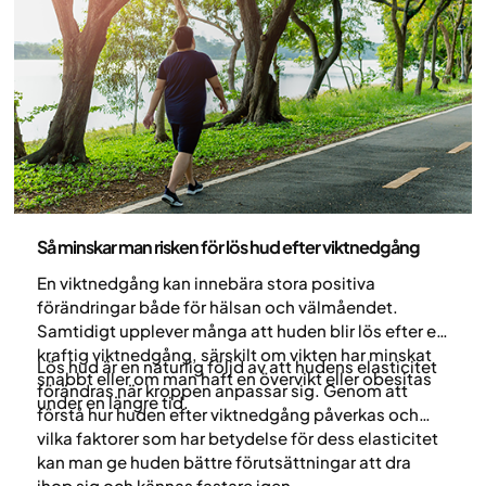
Hälsa och livsstil
Så minskar man risken för lös hud efter viktnedgång
En viktnedgång kan innebära stora positiva
förändringar både för hälsan och välmåendet.
Samtidigt upplever många att huden blir lös efter en
kraftig viktnedgång, särskilt om vikten har minskat
Lös hud är en naturlig följd av att hudens elasticitet
snabbt eller om man haft en övervikt eller obesitas
förändras när kroppen anpassar sig. Genom att
under en längre tid.
förstå hur huden efter viktnedgång påverkas och
vilka faktorer som har betydelse för dess elasticitet
kan man ge huden bättre förutsättningar att dra
ihop sig och kännas fastare igen.