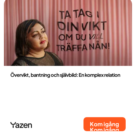
följdsjukdomar. Det är dags att lämna skammen
bakom sig och ta steget mot ett nytt liv med rätt
medicinsk hjälp.
Hälsa och livsstil
Övervikt, bantning och självbild: En komplex relation
Kom igång
Kom igång