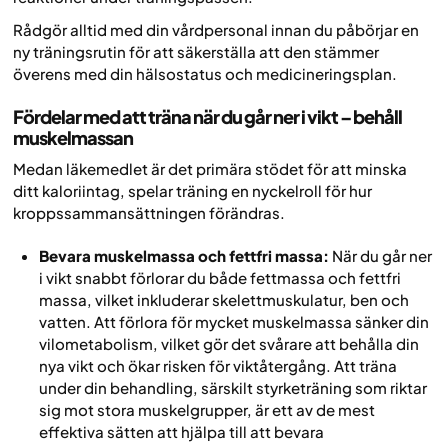
Rådgör alltid med din vårdpersonal innan du påbörjar en
ny träningsrutin för att säkerställa att den stämmer
överens med din hälsostatus och medicineringsplan.
Fördelar med att träna när du går ner i vikt – behåll
muskelmassan
Medan läkemedlet är det primära stödet för att minska
ditt kaloriintag, spelar träning en nyckelroll för hur
kroppssammansättningen förändras.
Bevara muskelmassa och fettfri massa:
När du går ner
i vikt snabbt förlorar du både fettmassa och fettfri
massa, vilket inkluderar skelettmuskulatur, ben och
vatten. Att förlora för mycket muskelmassa sänker din
vilometabolism, vilket gör det svårare att behålla din
nya vikt och ökar risken för viktåtergång. Att träna
under din behandling, särskilt styrketräning som riktar
sig mot stora muskelgrupper, är ett av de mest
effektiva sätten att hjälpa till att bevara