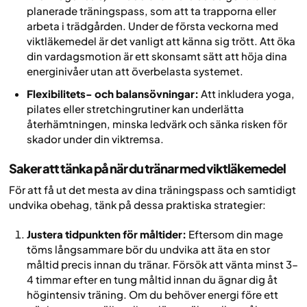
planerade träningspass, som att ta trapporna eller
arbeta i trädgården. Under de första veckorna med
viktläkemedel är det vanligt att känna sig trött. Att öka
din vardagsmotion är ett skonsamt sätt att höja dina
energinivåer utan att överbelasta systemet.
Flexibilitets- och balansövningar:
Att inkludera yoga,
pilates eller stretchingrutiner kan underlätta
återhämtningen, minska ledvärk och sänka risken för
skador under din viktremsa.
Saker att tänka på när du tränar med viktläkemedel
För att få ut det mesta av dina träningspass och samtidigt
undvika obehag, tänk på dessa praktiska strategier:
Justera tidpunkten för måltider:
Eftersom din mage
töms långsammare bör du undvika att äta en stor
måltid precis innan du tränar. Försök att vänta minst 3–
4 timmar efter en tung måltid innan du ägnar dig åt
högintensiv träning. Om du behöver energi före ett