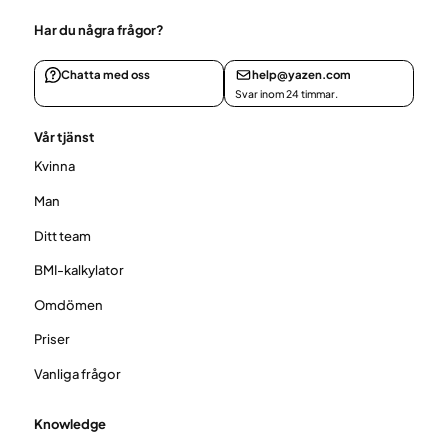
Har du några frågor?
Chatta med oss
help@yazen.com
Svar inom 24 timmar.
Vår tjänst
Kvinna
Man
Ditt team
BMI-kalkylator
Omdömen
Priser
Vanliga frågor
Knowledge