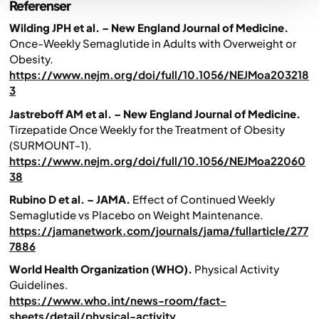
Referenser
Wilding JPH et al. – New England Journal of Medicine.
Once-Weekly Semaglutide in Adults with Overweight or
Obesity.
https://www.nejm.org/doi/full/10.1056/NEJMoa203218
3
Jastreboff AM et al. – New England Journal of Medicine.
Tirzepatide Once Weekly for the Treatment of Obesity
(SURMOUNT-1).
https://www.nejm.org/doi/full/10.1056/NEJMoa22060
38
Rubino D et al. – JAMA.
Effect of Continued Weekly
Semaglutide vs Placebo on Weight Maintenance.
https://jamanetwork.com/journals/jama/fullarticle/277
7886
World Health Organization (WHO).
Physical Activity
Guidelines.
https://www.who.int/news-room/fact-
sheets/detail/physical-activity