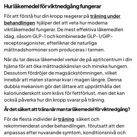
Hur läkemedel för viktnedgång fungerar
För att förstå hur din kropp reagerar på
träning under
behandlingen
hjälper det att veta hur moderna
viktläkemedel fungerar. De mest effektiva läkemedlen
idag, såsom GLP-1 och kombinerade GLP-1/GIP-
receptoragonister, efterliknar de naturliga
mättnadshormoner som produceras i tarmen.
När du tar dessa läkemedel verkar de på aptitcentrum i din
hjärna för att öka mättnadskänslan och minska hungern.
Dessutom fördröjer de magsäckstömningen, vilket
innebär att maten stannar kvar i magen längre. Denna
dubbla mekanism gör det lättare att upprätthålla det
kaloriunderskott som krävs för fettförlust, men det kan
också påverka hur din kropp svarar på träning.
Är det säkert att träna när man tar läkemedel för viktnedgång?
För de flesta individer är
träning
säkert och
rekommenderat under behandlingen, förutsatt att den
anpassas efter nuvarande symtom, konditionsnivå och