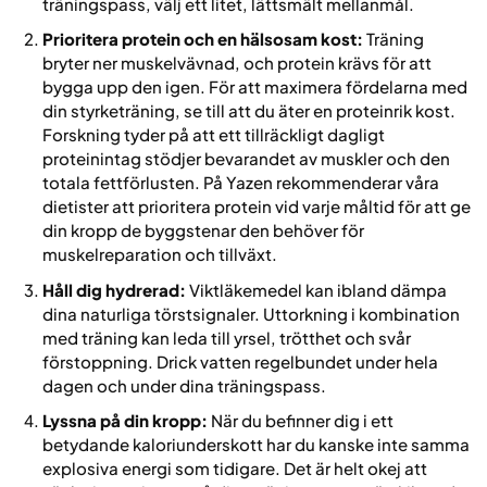
träningspass, välj ett litet, lättsmält mellanmål.
Prioritera protein och en hälsosam kost:
Träning
bryter ner muskelvävnad, och protein krävs för att
bygga upp den igen. För att maximera fördelarna med
din styrketräning, se till att du äter en proteinrik kost.
Forskning tyder på att ett tillräckligt dagligt
proteinintag stödjer bevarandet av muskler och den
totala fettförlusten. På Yazen rekommenderar våra
dietister att prioritera protein vid varje måltid för att ge
din kropp de byggstenar den behöver för
muskelreparation och tillväxt.
Håll dig hydrerad:
Viktläkemedel kan ibland dämpa
dina naturliga törstsignaler. Uttorkning i kombination
med träning kan leda till yrsel, trötthet och svår
förstoppning. Drick vatten regelbundet under hela
dagen och under dina träningspass.
Lyssna på din kropp:
När du befinner dig i ett
betydande kaloriunderskott har du kanske inte samma
explosiva energi som tidigare. Det är helt okej att