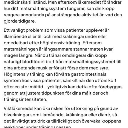
medicinska tillstånd. Men eftersom läkemedlet förändrar
hur ditt matsmältningssystem fungerar, kan din kropp
reagera annorlunda på ansträngande aktivitet än vad den
gjorde tidigare.
Ett vanligt problem som vissa patienter upplever är
illamående eller till och med kräkningar under eller
omedelbart efter högintensiv träning. Eftersom
matsmältningen är långsammare stannar maten kvar i
magen längre. När du tränar omdirigerar din kropp
naturligt blodflödet bort från matsmältningssystemet till
dina arbetande muskler för att förse dem med syre.
Högintensiv träning kan förvärra gastrointestinala
symtom hos vissa patienter, särskilt när den utförs kort
efter en stor måltid. Lyckligtvis kan detta ofta förebyggas
genom att justera tidpunkten för dina måltider och
träningsintensiteten.
Viktläkemedel kan öka risken för uttorkning på grund av
biverkningar som illamående, kräkningar eller diarré, så
det är viktigt att dricka tillräckligt och övervaka kroppens
reaktioner under träningspassen.