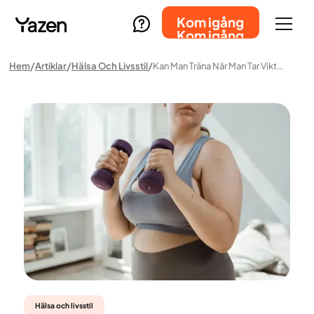
Kom igång
Kom igång
Hem
Artiklar
Hälsa Och Livsstil
Kan Man Träna När Man Tar Viktminskningsläkemedel?
Hälsa och livsstil