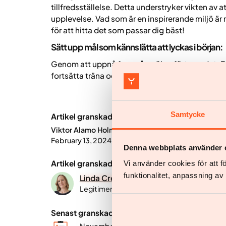
tillfredsställelse. Detta understryker vikten av at
upplevelse. Vad som är en inspirerande miljö är 
för att hitta det som passar dig bäst!
Sätt upp mål som känns lätta att lyckas i början:
Genom att uppnå framgång ökar förtroendet. F
fortsätta träna och gradvis fortsätta att flytta d
Samtycke
Artikel granskad av:
Viktor Alamo Holm
February 13, 2024
Denna webbplats använder 
Artikel granskad av:
Vi använder cookies för att 
funktionalitet, anpassning a
Linda Cronberg
Legitimerad dietist, kandidatexamen i idr
Senast granskad: