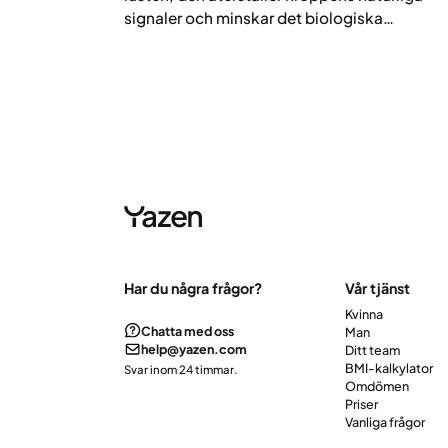
signaler och minskar det biologiska
matbruset.
Har du några frågor?
Vår tjänst
Kvinna
Chatta med oss
Man
help@yazen.com
Ditt team
BMI-kalkylator
Svar inom 24 timmar.
Omdömen
Priser
Vanliga frågor