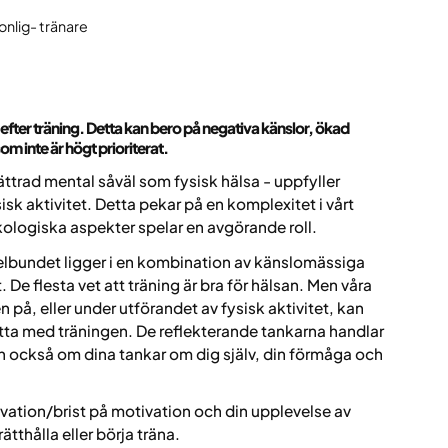
onlig- tränare
 efter träning. Detta kan bero på negativa känslor, ökad
som inte är högt prioriterat.
ttrad mental såväl som fysisk hälsa - uppfyller
 aktivitet. Detta pekar på en komplexitet i vårt
kologiska aspekter spelar en avgörande roll.
gelbundet ligger i en kombination av känslomässiga
 De flesta vet att träning är bra för hälsan. Men våra
å, eller under utförandet av fysisk aktivitet, kan
sätta med träningen. De reflekterande tankarna handlar
n också om dina tankar om dig själv, din förmåga och
vation/brist på motivation och din upplevelse av
ätthålla eller börja träna.