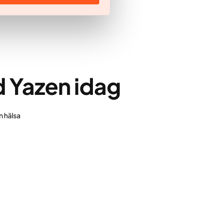
d Yazen idag
n hälsa