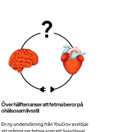
Hälsa och livsstil
Över hälften anser att fetma beror på
ohälsosam livsstil
En ny undersökning från YouGov avslöjar
att många ser fetma som ett livsstilsval,