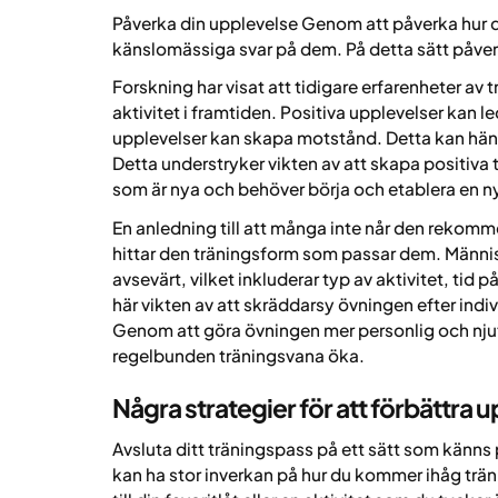
Påverka din upplevelse Genom att påverka hur d
känslomässiga svar på dem. På detta sätt påverk
Forskning har visat att tidigare erfarenheter av 
aktivitet i framtiden. Positiva upplevelser kan l
upplevelser kan skapa motstånd. Detta kan hä
Detta understryker vikten av att skapa positiva t
som är nya och behöver börja och etablera en n
En anledning till att många inte når den rekomme
hittar den träningsform som passar dem. Människ
avsevärt, vilket inkluderar typ av aktivitet, tid
här vikten av att skräddarsy övningen efter indiv
Genom att göra övningen mer personlig och njut
regelbunden träningsvana öka.
Några strategier för att förbättra u
Avsluta ditt träningspass på ett sätt som känns p
kan ha stor inverkan på hur du kommer ihåg trä