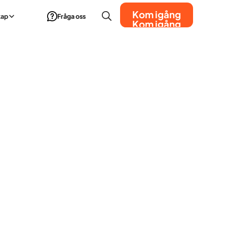
Kom igång
kap
Fråga oss
Kom igång