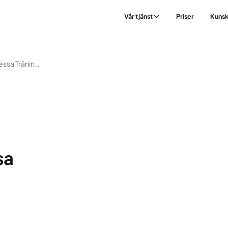
Vår tjänst
Priser
Kuns
Är Du Inte ”en Av Dessa Träningstyper”?
sa