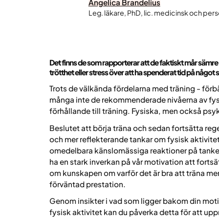
Angelica Brandelius
Leg. läkare, PhD, lic. medicinsk och pers
Det finns de som rapporterar att de faktiskt mår sämre
trötthet eller stress över att ha spenderat tid på något 
Trots de välkända fördelarna med träning - förbä
många inte de rekommenderade nivåerna av fysisk
förhållande till träning. Fysiska, men också psy
Beslutet att börja träna och sedan fortsätta re
och mer reflekterande tankar om fysisk aktivitet.
omedelbara känslomässiga reaktioner på tanken p
ha en stark inverkan på vår motivation att fort
om kunskapen om varför det är bra att träna me
förväntad prestation.
Genom insikter i vad som ligger bakom din moti
fysisk aktivitet kan du påverka detta för att uppr