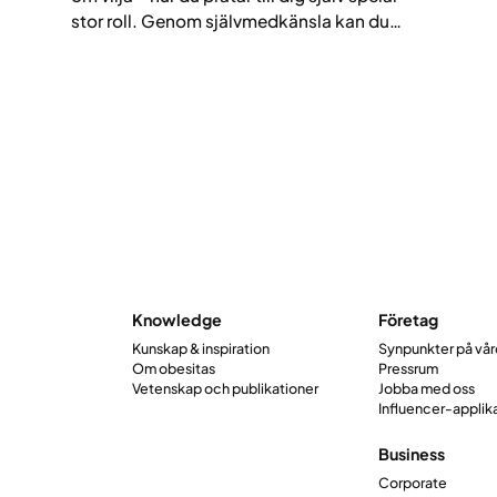
stor roll. Genom självmedkänsla kan du
skapa motivation som håller över tid och
gör träningen mer glädjefylld, inte fylld av
skuld.
Knowledge
Företag
Kunskap & inspiration
Synpunkter på vå
Om obesitas
Pressrum
Vetenskap och publikationer
Jobba med oss
Influencer-applik
Business
Corporate