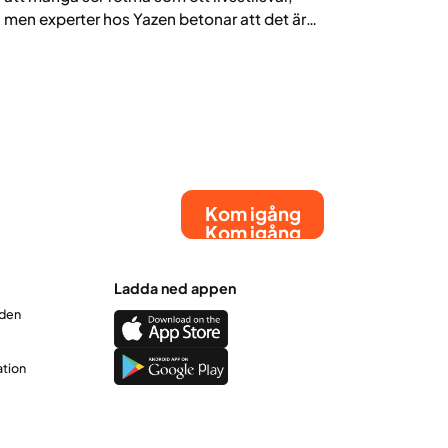
men experter hos Yazen betonar att det är
en kronisk sjukdom som kräver medicinsk
vård och långsiktigt stöd.
Kom igång
Kom igång
Ladda ned appen
rden
ation