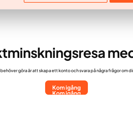
iktminskningsresa me
u behöver göra är att skapa ett konto och svara på några frågor om di
Kom igång
Kom igång