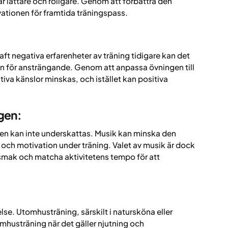
r är lättare och roligare. Genom att förbättra den
ationen för framtida träningspass.
aft negativa erfarenheter av träning tidigare kan det
ngen för ansträngande. Genom att anpassa övningen till
iva känslor minskas, och istället kan positiva
ngen:
lsen kan inte underskattas. Musik kan minska den
ch motivation under träning. Valet av musik är dock
smak och matcha aktivitetens tempo för att
se. Utomhusträning, särskilt i natursköna eller
omhusträning när det gäller njutning och