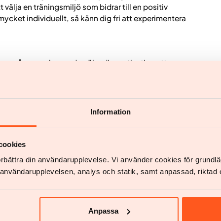
t välja en träningsmiljö som bidrar till en positiv
mycket individuellt, så känn dig fri att experimentera
ramgångarna kan sedan öka din motivation att
ina gränser.
Information
cookies
förbättra din användarupplevelse. Vi använder cookies för grund
v användarupplevelsen, analys och statik, samt anpassad, riktad 
ottsvetenskap
Anpassa