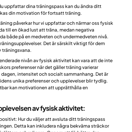
u uppfattar dina träningspass kan du ändra ditt
as din motivation för fortsatt träning.
träning påverkar hur vi uppfattar och närmar oss fysisk
eda till en ökad lust att träna, medan negativa
nda både på en medveten och undermedveten nivå.
räningsupplevelser. Det är särskilt viktigt för dem
y träningsvana.
nderade nivån av fysisk aktivitet kan vara att de inte
ors preferenser när det gäller träning varierar
 på dagen, intensitet och socialt sammanhang. Det är
idens unika preferenser och upplevelser blir tydlig.
bar kan motivationen att upprätthålla en
pplevelsen av fysisk aktivitet:
ositivt: Hur du väljer att avsluta ditt träningspass
ningen. Detta kan inkludera några bekväma sträckor