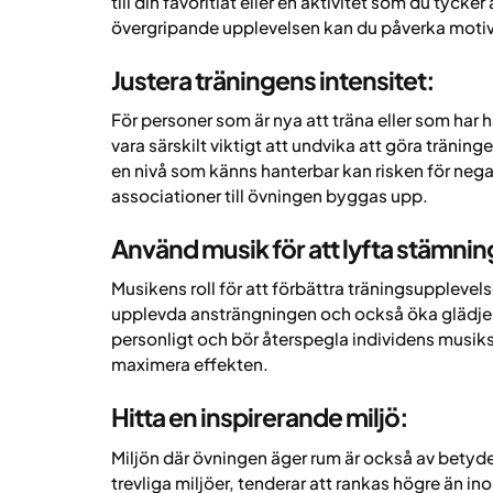
till din favoritlåt eller en aktivitet som du tycke
övergripande upplevelsen kan du påverka motiv
Justera träningens intensitet:
För personer som är nya att träna eller som har h
vara särskilt viktigt att undvika att göra träni
en nivå som känns hanterbar kan risken för negat
associationer till övningen byggas upp.
Använd musik för att lyfta stämni
Musikens roll för att förbättra träningsuppleve
upplevda ansträngningen och också öka glädje o
personligt och bör återspegla individens musik
maximera effekten.
Hitta en inspirerande miljö:
Miljön där övningen äger rum är också av betydel
trevliga miljöer, tenderar att rankas högre än in