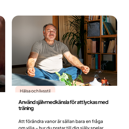
Hälsa och livsstil
Använd självmedkänsla för att lyckas med
träning
Att förändra vanor är sällan bara en fråga
om vilja – hur du pratar till dig själv spelar