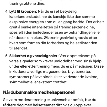
treningsøktene dine.
Lytt til kroppen:
Når du er i et betydelig
kaloriunderskudd, har du kanskje ikke den samme
eksplosive energien som du en gang hadde. Det er helt
greit å senke intensiteten på treningsøktene dine,
spesielt i den innledende fasen av behandlingen eller
når dosen din økes. Øk treningsnivået gradvis etter
hvert som formen din forbedres og helsetilstanden
tillater det.
Sikkerhet og varselsignaler:
Vær oppmerksom på
varselsignaler som krever umiddelbar medisinsk hjelp
under eller etter trening mens du er på medisiner. Disse
inkluderer alvorlige magesmerter, brystsmerter,
symptomer på lavt blodsukker, vedvarende kvalme,
svimmelhet eller ekstrem tretthet.
Når du bør snakke med helsepersonell
Selv om moderat trening er universelt anbefalt, bør du
rådføre deg med helseteamet ditt hvis du opplever