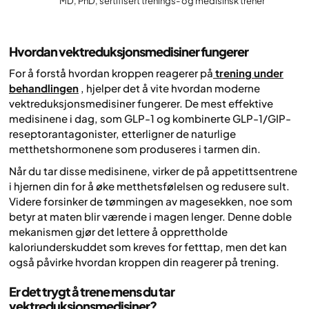
MD, PhD, sertifisert trenings- og medisinsk trener
Hvordan vektreduksjonsmedisiner fungerer
For å forstå hvordan kroppen reagerer på
trening under
behandlingen
, hjelper det å vite hvordan moderne
vektreduksjonsmedisiner fungerer. De mest effektive
medisinene i dag, som GLP-1 og kombinerte GLP-1/GIP-
reseptorantagonister, etterligner de naturlige
metthetshormonene som produseres i tarmen din.
Når du tar disse medisinene, virker de på appetittsentrene
i hjernen din for å øke metthetsfølelsen og redusere sult.
Videre forsinker de tømmingen av magesekken, noe som
betyr at maten blir værende i magen lenger. Denne doble
mekanismen gjør det lettere å opprettholde
kaloriunderskuddet som kreves for fetttap, men det kan
også påvirke hvordan kroppen din reagerer på trening.
Er det trygt å trene mens du tar
vektreduksjonsmedisiner?