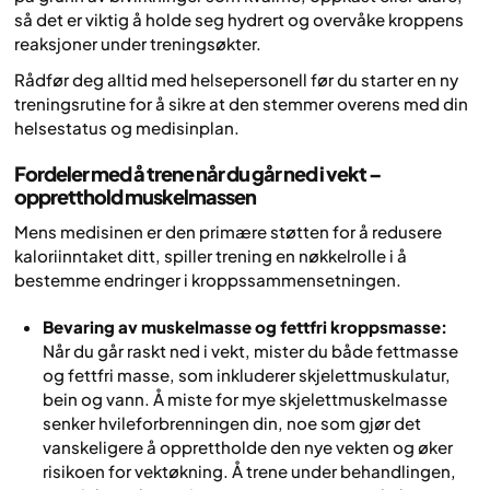
så det er viktig å holde seg hydrert og overvåke kroppens
reaksjoner under treningsøkter.
Rådfør deg alltid med helsepersonell før du starter en ny
treningsrutine for å sikre at den stemmer overens med din
helsestatus og medisinplan.
Fordeler med å trene når du går ned i vekt –
oppretthold muskelmassen
Mens medisinen er den primære støtten for å redusere
kaloriinntaket ditt, spiller trening en nøkkelrolle i å
bestemme endringer i kroppssammensetningen.
Bevaring av muskelmasse og fettfri kroppsmasse:
Når du går raskt ned i vekt, mister du både fettmasse
og fettfri masse, som inkluderer skjelettmuskulatur,
bein og vann. Å miste for mye skjelettmuskelmasse
senker hvileforbrenningen din, noe som gjør det
vanskeligere å opprettholde den nye vekten og øker
risikoen for vektøkning. Å trene under behandlingen,