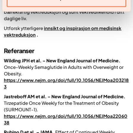
sunne livsstilsendringer og fysisk aktivitet støtter
bærekraftig vektreduksjon og sunt vektvedlikehold i ditt
daglige liv.
Utforsk ytterligere
innsikt og inspirasjon om medisinsk
vektreduksjon
.
Referanser
Wilding JPH et al. – New England Journal of Medicine.
Once-Weekly Semaglutide in Adults with Overweight or
Obesity.
https://www.nejm.org/doi/full/10.1056/NEJMoa203218
3
Jastreboff AM et al. – New England Journal of Medicine.
Tirzepatide Once Weekly for the Treatment of Obesity
(SURMOUNT-1).
https://www.nejm.org/doi/full/10.1056/NEJMoa22060
38
Rubino D et al. – JAMA.
Effect of Continued Weekly