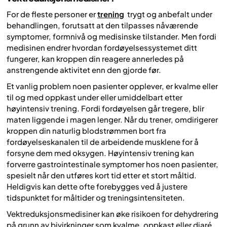
For de fleste personer er
trening
trygt og anbefalt under
behandlingen, forutsatt at den tilpasses nåværende
symptomer, formnivå og medisinske tilstander. Men fordi
medisinen endrer hvordan fordøyelsessystemet ditt
fungerer, kan kroppen din reagere annerledes på
anstrengende aktivitet enn den gjorde før.
Et vanlig problem noen pasienter opplever, er kvalme eller
til og med oppkast under eller umiddelbart etter
høyintensiv trening. Fordi fordøyelsen går tregere, blir
maten liggende i magen lenger. Når du trener, omdirigerer
kroppen din naturlig blodstrømmen bort fra
fordøyelseskanalen til de arbeidende musklene for å
forsyne dem med oksygen. Høyintensiv trening kan
forverre gastrointestinale symptomer hos noen pasienter,
spesielt når den utføres kort tid etter et stort måltid.
Heldigvis kan dette ofte forebygges ved å justere
tidspunktet for måltider og treningsintensiteten.
Vektreduksjonsmedisiner kan øke risikoen for dehydrering
på grunn av bivirkninger som kvalme, oppkast eller diaré,