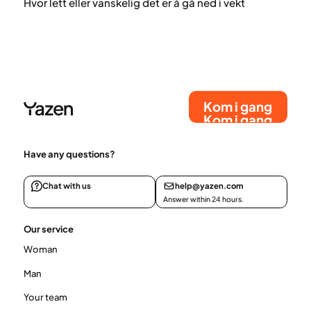
Hvor lett eller vanskelig det er å gå ned i vekt
avhenger av flere faktorer, blant annet hvor mye vekt
du la på deg under graviditeten, vekten før
graviditeten, kosthold, fysisk aktivitet, genetikk og
søvn.
Kom i gang
Kom i gang
Have any questions?
Chat with us
help@yazen.com
Answer within 24 hours.
Our service
Woman
Man
Your team