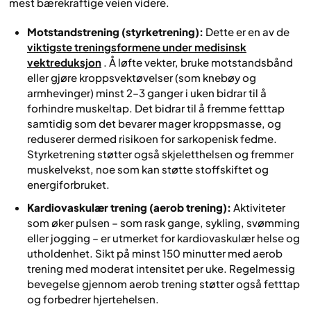
mest bærekraftige veien videre.
Motstandstrening (styrketrening):
Dette er en av de
viktigste treningsformene under medisinsk
vektreduksjon
. Å løfte vekter, bruke motstandsbånd
eller gjøre kroppsvektøvelser (som knebøy og
armhevinger) minst 2–3 ganger i uken bidrar til å
forhindre muskeltap. Det bidrar til å fremme fetttap
samtidig som det bevarer mager kroppsmasse, og
reduserer dermed risikoen for sarkopenisk fedme.
Styrketrening støtter også skjeletthelsen og fremmer
muskelvekst, noe som kan støtte stoffskiftet og
energiforbruket.
Kardiovaskulær trening (aerob trening):
Aktiviteter
som øker pulsen – som rask gange, sykling, svømming
eller jogging – er utmerket for kardiovaskulær helse og
utholdenhet. Sikt på minst 150 minutter med aerob
trening med moderat intensitet per uke. Regelmessig
bevegelse gjennom aerob trening støtter også fetttap
og forbedrer hjertehelsen.