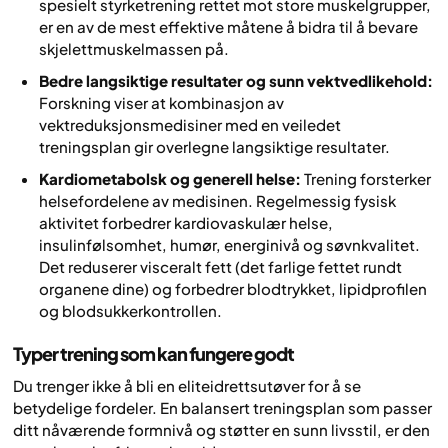
spesielt styrketrening rettet mot store muskelgrupper,
er en av de mest effektive måtene å bidra til å bevare
skjelettmuskelmassen på.
Bedre langsiktige resultater og sunn vektvedlikehold:
Forskning viser at kombinasjon av
vektreduksjonsmedisiner med en veiledet
treningsplan gir overlegne langsiktige resultater.
Kardiometabolsk og generell helse:
Trening forsterker
helsefordelene av medisinen. Regelmessig fysisk
aktivitet forbedrer kardiovaskulær helse,
insulinfølsomhet, humør, energinivå og søvnkvalitet.
Det reduserer visceralt fett (det farlige fettet rundt
organene dine) og forbedrer blodtrykket, lipidprofilen
og blodsukkerkontrollen.
Typer trening som kan fungere godt
Du trenger ikke å bli en eliteidrettsutøver for å se
betydelige fordeler. En balansert treningsplan som passer
ditt nåværende formnivå og støtter en sunn livsstil, er den