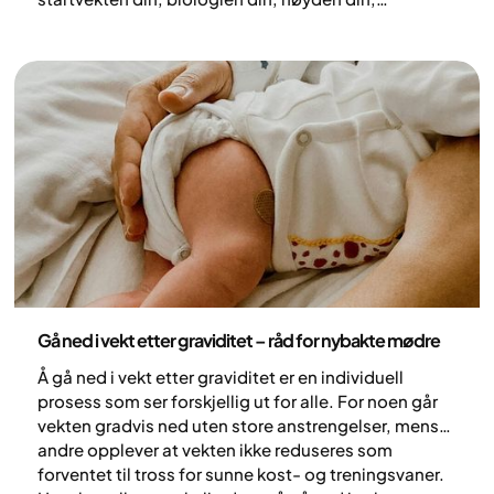
kroppssammensetningen din og hvordan kroppen
din reagerer på behandlingen. Å gå ned i vekt er en
prosess som tar tid og sjelden er lineær. Her forklarer
vi hva som påvirker tempoet, hvorfor en målevekt er
mer en retning enn et fasitsvar, og hvordan Yazen
støtter deg hele veien.
Helse og livsstil
Gå ned i vekt etter graviditet – råd for nybakte mødre
Å gå ned i vekt etter graviditet er en individuell
prosess som ser forskjellig ut for alle. For noen går
vekten gradvis ned uten store anstrengelser, mens
andre opplever at vekten ikke reduseres som
forventet til tross for sunne kost- og treningsvaner.