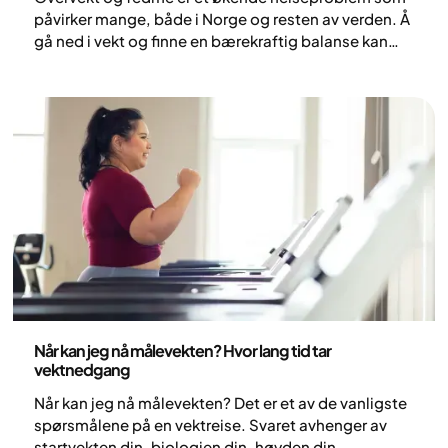
påvirker mange, både i Norge og resten av verden. Å
gå ned i vekt og finne en bærekraftig balanse kan
være vanskelig, men det finnes hjelp å få. Vekten
påvirker både den fysiske og psykiske helsen. I
denne artikkelen får du vite hvorfor overvekt
oppstår, hvilke livsstilsendringer som hjelper og
hvordan du kan måle fremgangen din mot en
sunnere vekt.
Helse og livsstil
Når kan jeg nå målevekten? Hvor lang tid tar
vektnedgang
Når kan jeg nå målevekten? Det er et av de vanligste
spørsmålene på en vektreise. Svaret avhenger av
startvekten din, biologien din, høyden din,