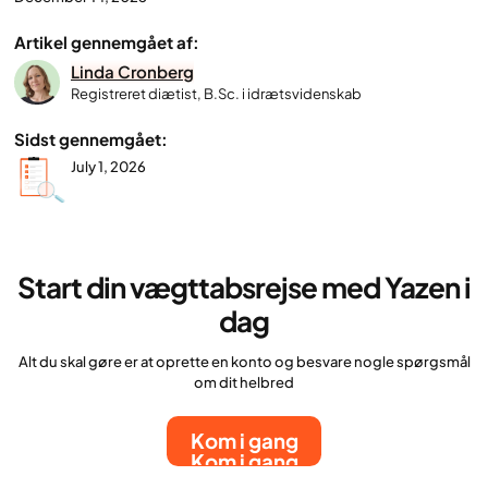
Artikel gennemgået af:
Linda Cronberg
Registreret diætist, B.Sc. i idrætsvidenskab
Sidst gennemgået:
July 1, 2026
Start din vægttabsrejse med Yazen i
dag
Alt du skal gøre er at oprette en konto og besvare nogle spørgsmål
om dit helbred
Kom i gang
Kom i gang