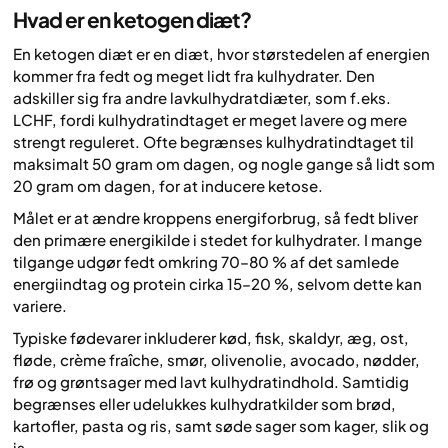
Hvad er en ketogen diæt?
En ketogen diæt er en diæt, hvor størstedelen af energien
kommer fra fedt og meget lidt fra kulhydrater. Den
adskiller sig fra andre lavkulhydratdiæter, som f.eks.
LCHF, fordi kulhydratindtaget er meget lavere og mere
strengt reguleret. Ofte begrænses kulhydratindtaget til
maksimalt 50 gram om dagen, og nogle gange så lidt som
20 gram om dagen, for at inducere ketose.
Målet er at ændre kroppens energiforbrug, så fedt bliver
den primære energikilde i stedet for kulhydrater. I mange
tilgange udgør fedt omkring 70–80 % af det samlede
energiindtag og protein cirka 15–20 %, selvom dette kan
variere.
Typiske fødevarer inkluderer kød, fisk, skaldyr, æg, ost,
fløde, crème fraîche, smør, olivenolie, avocado, nødder,
frø og grøntsager med lavt kulhydratindhold. Samtidig
begrænses eller udelukkes kulhydratkilder som brød,
kartofler, pasta og ris, samt søde sager som kager, slik og
is.