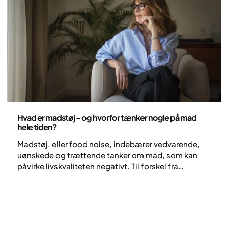
Ernæring
Hvad er madstøj - og hvorfor tænker nogle på mad
hele tiden?
Madstøj, eller food noise, indebærer vedvarende,
uønskede og trættende tanker om mad, som kan
påvirke livskvaliteten negativt. Til forskel fra
almindelige tanker om mad er madstøj ofte
stressende og påtrængende og handler om såvel
sult og trang som regler, tider og kontrol. Madstøj er
et relativt nyt begreb inden for forskningen og
sætter ord på noget, som mange længe har kunnet