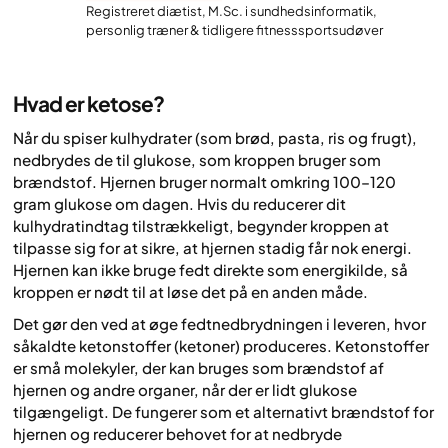
Registreret diætist, M.Sc. i sundhedsinformatik,
personlig træner & tidligere fitnesssportsudøver
Hvad er ketose?
Når du spiser kulhydrater (som brød, pasta, ris og frugt),
nedbrydes de til glukose, som kroppen bruger som
brændstof. Hjernen bruger normalt omkring 100–120
gram glukose om dagen. Hvis du reducerer dit
kulhydratindtag tilstrækkeligt, begynder kroppen at
tilpasse sig for at sikre, at hjernen stadig får nok energi.
Hjernen kan ikke bruge fedt direkte som energikilde, så
kroppen er nødt til at løse det på en anden måde.
Det gør den ved at øge fedtnedbrydningen i leveren, hvor
såkaldte ketonstoffer (ketoner) produceres. Ketonstoffer
er små molekyler, der kan bruges som brændstof af
hjernen og andre organer, når der er lidt glukose
tilgængeligt. De fungerer som et alternativt brændstof for
hjernen og reducerer behovet for at nedbryde