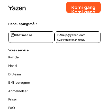
nikke genkendende til.
Kom i gang
Kom i gang
Har du spørgsmål?
Chat med os
help@yazen.com
Svar inden for 24 timer.
Vores service
Kvinde
Mand
Dit team
BMI-beregner
Anmeldelser
Priser
FAQ