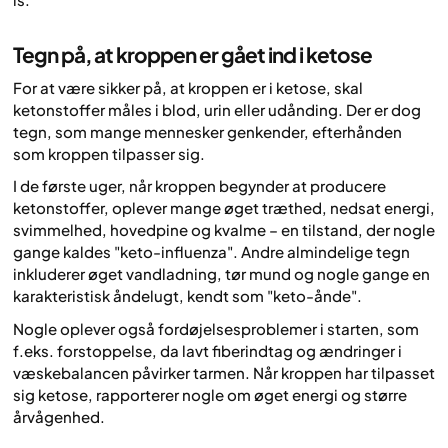
Tegn på, at kroppen er gået ind i ketose
For at være sikker på, at kroppen er i ketose, skal
ketonstoffer måles i blod, urin eller udånding. Der er dog
tegn, som mange mennesker genkender, efterhånden
som kroppen tilpasser sig.
I de første uger, når kroppen begynder at producere
ketonstoffer, oplever mange øget træthed, nedsat energi,
svimmelhed, hovedpine og kvalme – en tilstand, der nogle
gange kaldes "keto-influenza". Andre almindelige tegn
inkluderer øget vandladning, tør mund og nogle gange en
karakteristisk åndelugt, kendt som "keto-ånde".
Nogle oplever også fordøjelsesproblemer i starten, som
f.eks. forstoppelse, da lavt fiberindtag og ændringer i
væskebalancen påvirker tarmen. Når kroppen har tilpasset
sig ketose, rapporterer nogle om øget energi og større
årvågenhed.