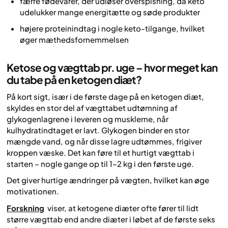
færre fødevarer, der udløser overspisning, da keto
udelukker mange energitætte og søde produkter
højere proteinindtag i nogle keto-tilgange, hvilket
øger mæthedsfornemmelsen
Ketose og vægttab pr. uge – hvor meget kan
du tabe på en ketogen diæt?
På kort sigt, især i de første dage på en ketogen diæt,
skyldes en stor del af vægttabet udtømning af
glykogenlagrene i leveren og musklerne, når
kulhydratindtaget er lavt. Glykogen binder en stor
mængde vand, og når disse lagre udtømmes, frigiver
kroppen væske. Det kan føre til et hurtigt vægttab i
starten – nogle gange op til 1–2 kg i den første uge.
Det giver hurtige ændringer på vægten, hvilket kan øge
motivationen.
Forskning
viser, at ketogene diæter ofte fører til lidt
større vægttab end andre diæter i løbet af de første seks