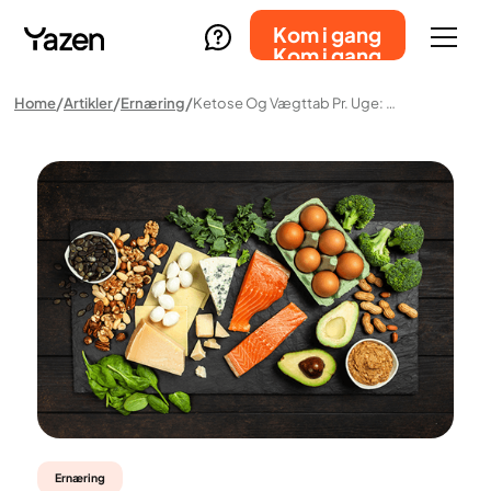
Kom i gang
Kom i gang
Home
Artikler
Ernæring
Ketose Og Vægttab Pr. Uge: Guide Og Langsigtede Mål
Ernæring