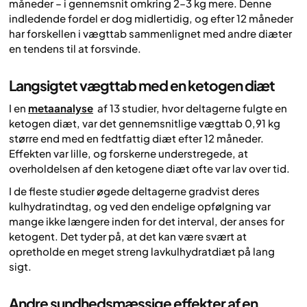
måneder – i gennemsnit omkring 2–3 kg mere. Denne
indledende fordel er dog midlertidig, og efter 12 måneder
har forskellen i vægttab sammenlignet med andre diæter
en tendens til at forsvinde.
Langsigtet vægttab med en ketogen diæt
I en
metaanalyse
af 13 studier, hvor deltagerne fulgte en
ketogen diæt, var det gennemsnitlige vægttab 0,91 kg
større end med en fedtfattig diæt efter 12 måneder.
Effekten var lille, og forskerne understregede, at
overholdelsen af den ketogene diæt ofte var lav over tid.
I de fleste studier øgede deltagerne gradvist deres
kulhydratindtag, og ved den endelige opfølgning var
mange ikke længere inden for det interval, der anses for
ketogent. Det tyder på, at det kan være svært at
opretholde en meget streng lavkulhydratdiæt på lang
sigt.
Andre sundhedsmæssige effekter af en