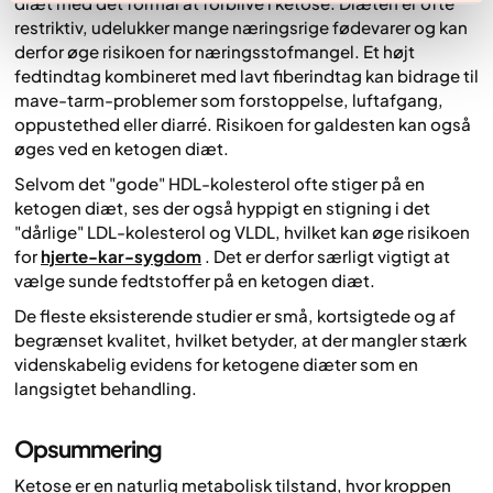
diæt med det formål at forblive i ketose. Diæten er ofte
restriktiv, udelukker mange næringsrige fødevarer og kan
derfor øge risikoen for næringsstofmangel. Et højt
fedtindtag kombineret med lavt fiberindtag kan bidrage til
mave-tarm-problemer som forstoppelse, luftafgang,
oppustethed eller diarré. Risikoen for galdesten kan også
øges ved en ketogen diæt.
Selvom det "gode" HDL-kolesterol ofte stiger på en
ketogen diæt, ses der også hyppigt en stigning i det
"dårlige" LDL-kolesterol og VLDL, hvilket kan øge risikoen
for
hjerte-kar-sygdom
. Det er derfor særligt vigtigt at
vælge sunde fedtstoffer på en ketogen diæt.
De fleste eksisterende studier er små, kortsigtede og af
begrænset kvalitet, hvilket betyder, at der mangler stærk
videnskabelig evidens for ketogene diæter som en
langsigtet behandling.
Opsummering
Ketose er en naturlig metabolisk tilstand, hvor kroppen