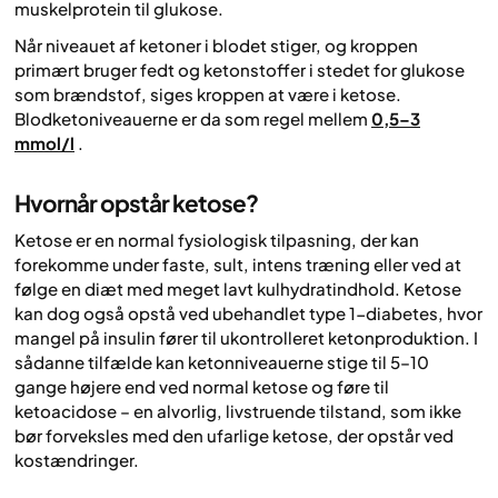
muskelprotein til glukose.
Når niveauet af ketoner i blodet stiger, og kroppen
primært bruger fedt og ketonstoffer i stedet for glukose
som brændstof, siges kroppen at være i ketose.
Blodketoniveauerne er da som regel mellem
0,5–3
mmol/l
.
Hvornår opstår ketose?
Ketose er en normal fysiologisk tilpasning, der kan
forekomme under faste, sult, intens træning eller ved at
følge en diæt med meget lavt kulhydratindhold. Ketose
kan dog også opstå ved ubehandlet type 1-diabetes, hvor
mangel på insulin fører til ukontrolleret ketonproduktion. I
sådanne tilfælde kan ketonniveauerne stige til 5–10
gange højere end ved normal ketose og føre til
ketoacidose – en alvorlig, livstruende tilstand, som ikke
bør forveksles med den ufarlige ketose, der opstår ved
kostændringer.