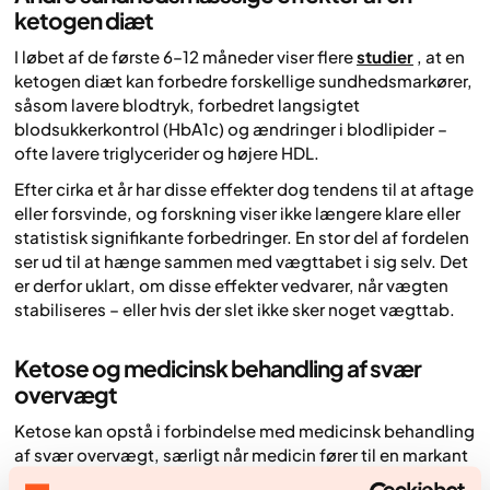
ketogen diæt
I løbet af de første 6–12 måneder viser flere
studier
, at en
ketogen diæt kan forbedre forskellige sundhedsmarkører,
såsom lavere blodtryk, forbedret langsigtet
blodsukkerkontrol (HbA1c) og ændringer i blodlipider –
ofte lavere triglycerider og højere HDL.
Efter cirka et år har disse effekter dog tendens til at aftage
eller forsvinde, og forskning viser ikke længere klare eller
statistisk signifikante forbedringer. En stor del af fordelen
ser ud til at hænge sammen med vægttabet i sig selv. Det
er derfor uklart, om disse effekter vedvarer, når vægten
stabiliseres – eller hvis der slet ikke sker noget vægttab.
Ketose og medicinsk behandling af svær
overvægt
Ketose kan opstå i forbindelse med medicinsk behandling
af svær overvægt, særligt når medicin fører til en markant
reduktion i appetit og dermed et stort energiunderskud.