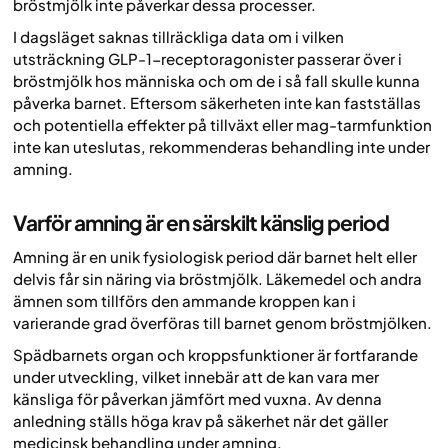
bröstmjölk inte påverkar dessa processer.
I dagsläget saknas tillräckliga data om i vilken
utsträckning GLP-1-receptoragonister passerar över i
bröstmjölk hos människa och om de i så fall skulle kunna
påverka barnet. Eftersom säkerheten inte kan fastställas
och potentiella effekter på tillväxt eller mag-tarmfunktion
inte kan uteslutas, rekommenderas behandling inte under
amning.
Varför amning är en särskilt känslig period
Amning är en unik fysiologisk period där barnet helt eller
delvis får sin näring via bröstmjölk. Läkemedel och andra
ämnen som tillförs den ammande kroppen kan i
varierande grad överföras till barnet genom bröstmjölken.
Spädbarnets organ och kroppsfunktioner är fortfarande
under utveckling, vilket innebär att de kan vara mer
känsliga för påverkan jämfört med vuxna. Av denna
anledning ställs höga krav på säkerhet när det gäller
medicinsk behandling under amning.