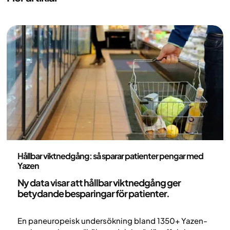
Medicin
Hållbar viktnedgång: så sparar patienter pengar med
Yazen
Ny data visar att
hållbar viktnedgång ger
betydande besparingar
för patienter.
En paneuropeisk undersökning bland 1350+ Yazen-