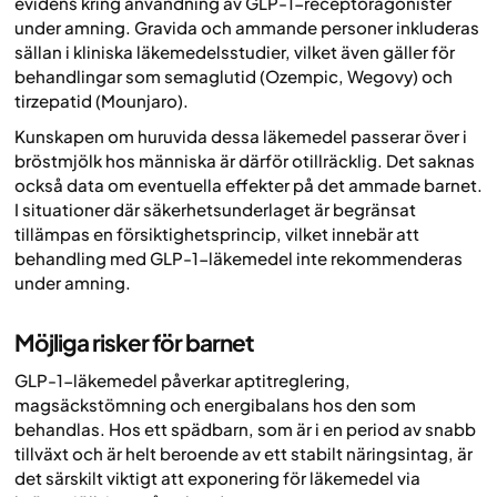
evidens kring användning av GLP-1-receptoragonister
under amning. Gravida och ammande personer inkluderas
sällan i kliniska läkemedelsstudier, vilket även gäller för
behandlingar som semaglutid (Ozempic, Wegovy) och
tirzepatid (Mounjaro).
Kunskapen om huruvida dessa läkemedel passerar över i
bröstmjölk hos människa är därför otillräcklig. Det saknas
också data om eventuella effekter på det ammade barnet.
I situationer där säkerhetsunderlaget är begränsat
tillämpas en försiktighetsprincip, vilket innebär att
behandling med GLP-1-läkemedel inte rekommenderas
under amning.
Möjliga risker för barnet
GLP-1-läkemedel påverkar aptitreglering,
magsäckstömning och energibalans hos den som
behandlas. Hos ett spädbarn, som är i en period av snabb
tillväxt och är helt beroende av ett stabilt näringsintag, är
det särskilt viktigt att exponering för läkemedel via