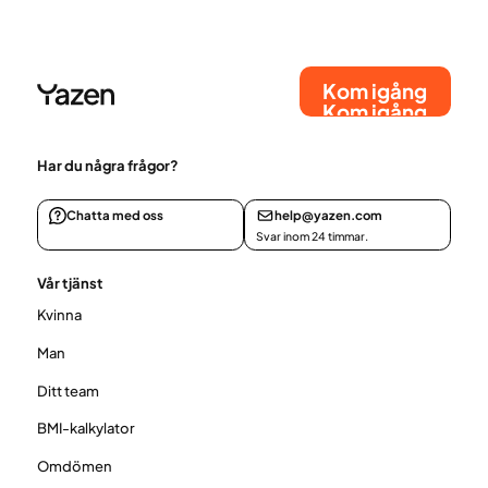
kroppen när man avslutar behandlingen? Kommer
vikten tillbaka? Och går det att behålla resultaten på
lång sikt?
Kom igång
Kom igång
Har du några frågor?
Chatta med oss
help@yazen.com
Svar inom 24 timmar.
Vår tjänst
Kvinna
Man
Ditt team
BMI-kalkylator
Omdömen