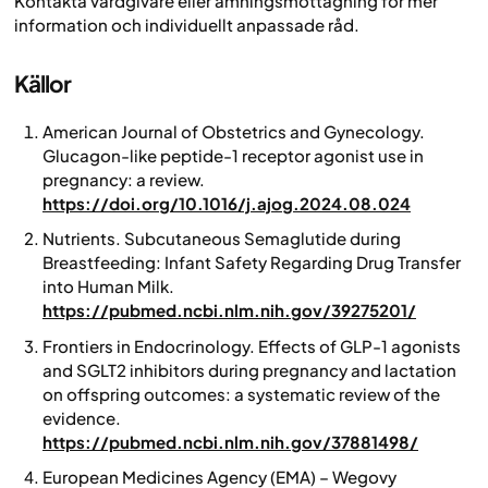
Kontakta vårdgivare eller amningsmottagning för mer
information och individuellt anpassade råd.
Källor
American Journal of Obstetrics and Gynecology.
Glucagon-like peptide-1 receptor agonist use in
pregnancy: a review.
https://doi.org/10.1016/j.ajog.2024.08.024
Nutrients. Subcutaneous Semaglutide during
Breastfeeding: Infant Safety Regarding Drug Transfer
into Human Milk.
https://pubmed.ncbi.nlm.nih.gov/39275201/
Frontiers in Endocrinology.
Effects of GLP-1 agonists
and SGLT2 inhibitors during pregnancy and lactation
on offspring outcomes: a systematic review of the
evidence.
https://pubmed.ncbi.nlm.nih.gov/37881498/
European Medicines Agency (EMA)
–
Wegovy