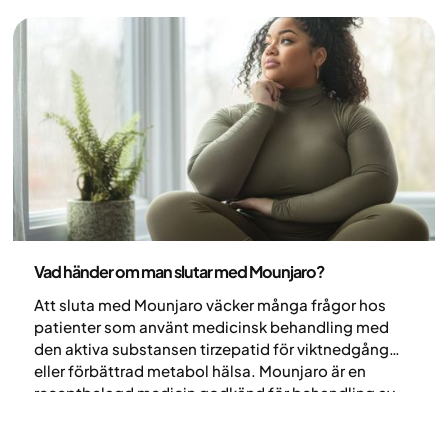
Medicin
Vad händer om man slutar med Mounjaro?
Att sluta med Mounjaro väcker många frågor hos
patienter som använt medicinsk behandling med
den aktiva substansen tirzepatid för viktnedgång
eller förbättrad metabol hälsa. Mounjaro är en
receptbelagd medicin godkänd för behandling av
typ 2-diabetes och obesitas som ett komplement
till livsstilsförändringar. Men vad händer egentligen i