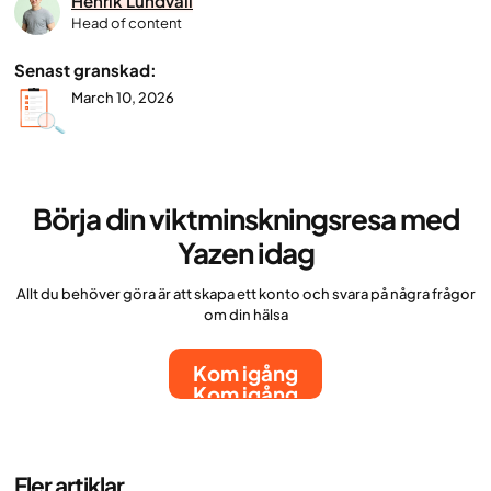
Henrik Lundvall
Head of content
Senast granskad:
March 10, 2026
Börja din viktminskningsresa med
Yazen idag
Allt du behöver göra är att skapa ett konto och svara på några frågor
om din hälsa
Kom igång
Kom igång
Fler artiklar