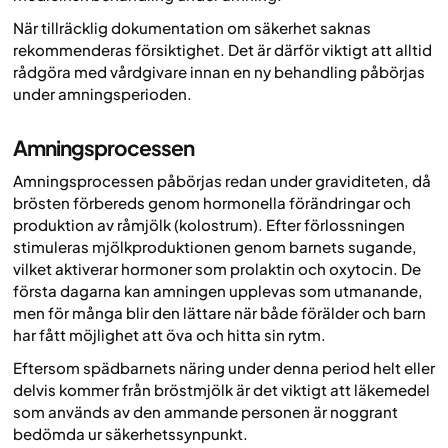
När tillräcklig dokumentation om säkerhet saknas
rekommenderas försiktighet. Det är därför viktigt att alltid
rådgöra med vårdgivare innan en ny behandling påbörjas
under amningsperioden.
Amningsprocessen
Amningsprocessen påbörjas redan under graviditeten, då
brösten förbereds genom hormonella förändringar och
produktion av råmjölk (kolostrum). Efter förlossningen
stimuleras mjölkproduktionen genom barnets sugande,
vilket aktiverar hormoner som prolaktin och oxytocin. De
första dagarna kan amningen upplevas som utmanande,
men för många blir den lättare när både förälder och barn
har fått möjlighet att öva och hitta sin rytm.
Eftersom spädbarnets näring under denna period helt eller
delvis kommer från bröstmjölk är det viktigt att läkemedel
som används av den ammande personen är noggrant
bedömda ur säkerhetssynpunkt.