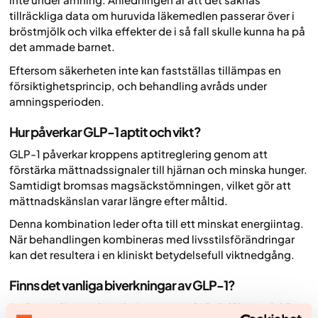
tillräckliga data om huruvida läkemedlen passerar över i
bröstmjölk och vilka effekter de i så fall skulle kunna ha på
det ammade barnet.
Eftersom säkerheten inte kan fastställas tillämpas en
försiktighetsprincip, och behandling avråds under
amningsperioden.
Hur påverkar GLP-1 aptit och vikt?
GLP-1 påverkar kroppens aptitreglering genom att
förstärka mättnadssignaler till hjärnan och minska hunger.
Samtidigt bromsas magsäckstömningen, vilket gör att
mättnadskänslan varar längre efter måltid.
Denna kombination leder ofta till ett minskat energiintag.
När behandlingen kombineras med livsstilsförändringar
kan det resultera i en kliniskt betydelsefull viktnedgång.
Finns det vanliga biverkningar av GLP-1?
Ja. De vanligaste biverkningarna av GLP-1-läkemedel är