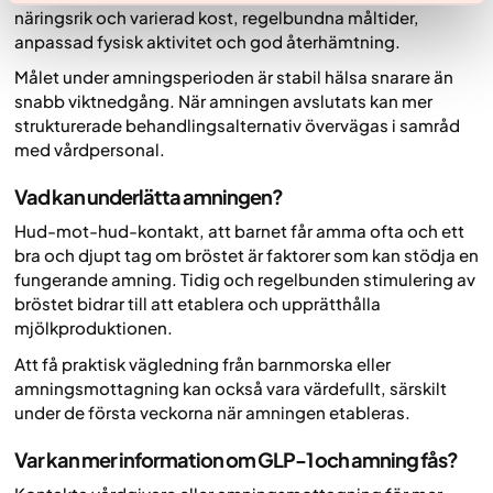
näringsrik och varierad kost, regelbundna måltider,
anpassad fysisk aktivitet och god återhämtning.
Målet under amningsperioden är stabil hälsa snarare än
snabb viktnedgång. När amningen avslutats kan mer
strukturerade behandlingsalternativ övervägas i samråd
med vårdpersonal.
Vad kan underlätta amningen?
Hud-mot-hud-kontakt, att barnet får amma ofta och ett
bra och djupt tag om bröstet är faktorer som kan stödja en
fungerande amning. Tidig och regelbunden stimulering av
bröstet bidrar till att etablera och upprätthålla
mjölkproduktionen.
Att få praktisk vägledning från barnmorska eller
amningsmottagning kan också vara värdefullt, särskilt
under de första veckorna när amningen etableras.
Var kan mer information om GLP-1 och amning fås?