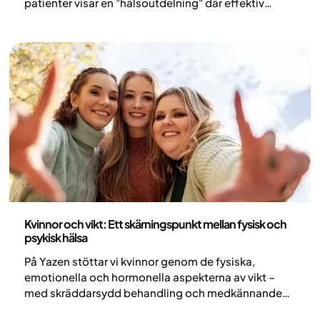
patienter visar en "hälsoutdelning" där effektiv
behandling av obesitas kompenserar för sin egen
kostnad. Genom att ta itu med biologiskt sug sparar
patienterna i genomsnitt 1185 kronor på mat och 544
kronor på hälso- och sjukvård varje månad.
Resultaten visar en naturlig förskjutning bort från
snacks och hämtmat mot näringstäta, medvetna
konsumtionsval.
Medicin
Kvinnor och vikt: Ett skärningspunkt mellan fysisk och
psykisk hälsa
På Yazen stöttar vi kvinnor genom de fysiska,
emotionella och hormonella aspekterna av vikt –
med skräddarsydd behandling och medkännande
vård.