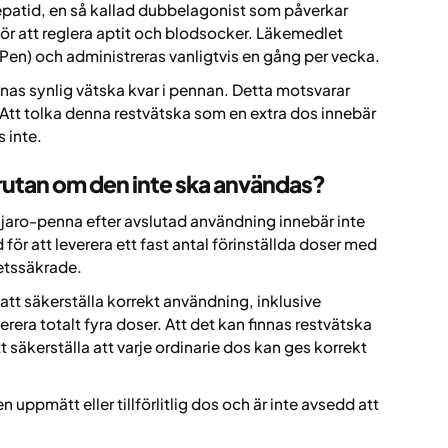
zepatid, en så kallad dubbelagonist som påverkar
r att reglera aptit och blodsocker. Läkemedlet
kPen) och administreras vanligtvis en gång per vecka.
nnas synlig vätska kvar i pennan. Detta motsvarar
 Att tolka denna restvätska som en extra dos innebär
 inte.
prutan om den inte ska användas?
njaro-penna efter avslutad användning innebär inte
 för att leverera ett fast antal förinställda doser med
tetssäkrade.
 att säkerställa korrekt användning, inklusive
verera totalt fyra doser. Att det kan finnas restvätska
 säkerställa att varje ordinarie dos kan ges korrekt
uppmätt eller tillförlitlig dos och är inte avsedd att