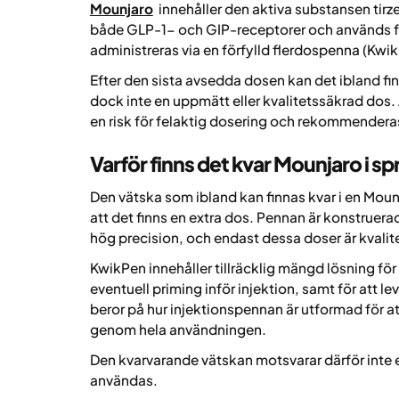
Mounjaro
innehåller den aktiva substansen tir
både GLP-1- och GIP-receptorer och används fö
administreras via en förfylld flerdospenna (Kwi
Efter den sista avsedda dosen kan det ibland fi
dock inte en uppmätt eller kvalitetssäkrad dos.
en risk för felaktig dosering och rekommenderas
Varför finns det kvar Mounjaro i s
Den vätska som ibland kan finnas kvar i en Mou
att det finns en extra dos. Pennan är konstruerad
hög precision, och endast dessa doser är kvali
KwikPen innehåller tillräcklig mängd lösning för
eventuell priming inför injektion, samt för att le
beror på hur injektionspennan är utformad för att
genom hela användningen.
Den kvarvarande vätskan motsvarar därför inte en 
användas.