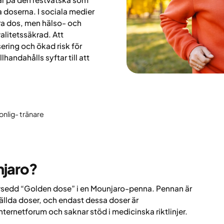
a doserna. I sociala medier
ra dos, men hälso- och
alitetssäkrad. Att
sering och ökad risk för
lhandahålls syftar till att
onlig- tränare
njaro?
avsedd “Golden dose” i en Mounjaro-penna. Pennan är
ställda doser, och endast dessa doser är
nternetforum och saknar stöd i medicinska riktlinjer.