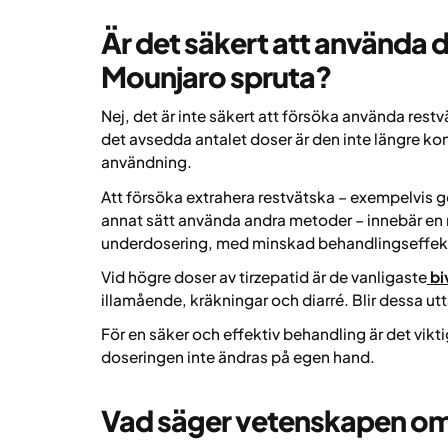
Är det säkert att använda 
Mounjaro spruta?
Nej, det är inte säkert att försöka använda rest
det avsedda antalet doser är den inte längre kons
användning.
Att försöka extrahera restvätska – exempelvis 
annat sätt använda andra metoder – innebär en ri
underdosering, med minskad behandlingseffekt,
Vid högre doser av tirzepatid är de vanligaste
bi
illamående, kräkningar och diarré. Blir dessa utta
För en säker och effektiv behandling är det vikt
doseringen inte ändras på egen hand.
Vad säger vetenskapen om 