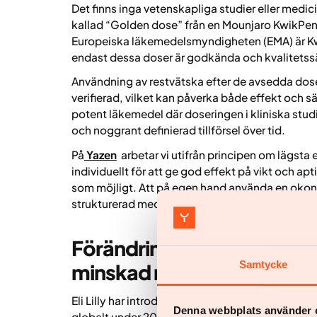
Det finns inga vetenskapliga studier eller medic
kallad “Golden dose” från en Mounjaro KwikPen. 
Europeiska läkemedelsmyndigheten (EMA) är Kwi
endast dessa doser är godkända och kvalitets
Användning av restvätska efter de avsedda dose
verifierad, vilket kan påverka både effekt och säk
potent läkemedel där doseringen i kliniska stud
och noggrant definierad tillförsel över tid.
På
Yazen
arbetar vi utifrån principen om lägsta 
individuellt för att ge god effekt på vikt och apt
som möjligt. Att på egen hand använda en okon
strukturerad medicinsk behandling.
Förändringar i Mounjaro K
Samtycke
minskad risk för felanvänd
Eli Lilly har introducerat en uppdaterad version
Denna webbplats använder 
globalt under 2026. Förändringarna gäller själv