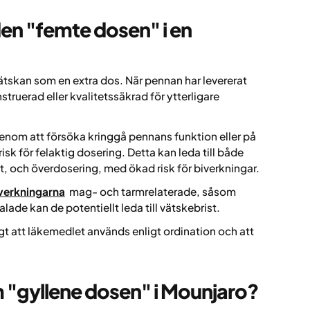
den "femte dosen" i en
vätskan som en extra dos. När pennan har levererat
truerad eller kvalitetssäkrad för ytterligare
genom att försöka kringgå pennans funktion eller på
sk för felaktig dosering. Detta kan leda till både
 och överdosering, med ökad risk för biverkningar.
verkningarna
mag- och tarmrelaterade, såsom
lade kan de potentiellt leda till vätskebrist.
igt att läkemedlet används enligt ordination och att
"gyllene dosen" i Mounjaro?