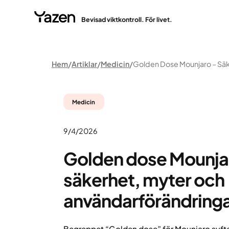
Bevisad viktkontroll. För livet.
Hem
Artiklar
Medicin
Medicin
9/4/2026
Golden dose Mounja
säkerhet, myter och
användarförändring
Begreppet “Golden dose” för Mounjaro syfta