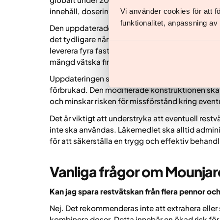
innehåll, dosering eller behandlingsschema.
Vi använder cookies för att 
funktionalitet, anpassning a
Den uppdaterade designen syftar till att mins
det tydligare när den fjärde och sista dosen har
leverera fyra fasta veckodoser, och ska kassera
mängd vätska finns kvar.
Uppdateringen syftar till att förbättra användar
förbrukad. Den modifierade konstruktionen ska g
och minskar risken för missförstånd kring eventu
Det är viktigt att understryka att eventuell rest
inte ska användas. Läkemedlet ska alltid adminis
för att säkerställa en trygg och effektiv behandl
Vanliga frågor om Mounjar
Kan jag spara restvätskan från flera pennor o
Nej. Det rekommenderas inte att extrahera eller
kombinera doser. Detta innebär en ökad risk f