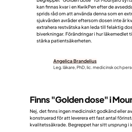
kan finnas kvar i en KwikPen efter de avsedd
sprids råd om att använda denna som en ext
sjukvården avråder eftersom dosen inte är kv
extrahera restvätska kan leda till felaktig do
biverkningar. Förändringar i hur läkemedlet til
stärka patientsäkerheten.
Angelica Brandelius
Leg. läkare, PhD, lic. medicinsk och pers
Finns "Golden dose" i Mou
Nej, det finns ingen medicinskt godkänd eller 
konstruerad för att leverera ett fast antal förin
kvalitetssäkrade. Begreppet har sitt ursprung i i