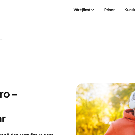
Vår tjänst
Priser
Kuns
Golden Dose Mounjaro – Säkerhet, Myter Och Användarförändringar
ro –
ar
r på den restvätska som