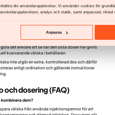
förbättra din användarupplevelse. Vi använder cookies för grund
v användarupplevelsen, analys och statik, samt anpassad, riktad 
ka mängden kvarvarande vätska i pennan samt göra
 administrerats. Varje KwikPen är fortsatt avsedd att
s efter den fjärde injektionen även om en mindre
Anpassa
vänlighet och tydlighet kring när pennan är
öra det enklare att se när den sista dosen har givits
ell kvarvarande vätska i behållaren.
vätska inte utgör en extra, kontrollerad dos och därför
treras enligt ordination och gällande instruktioner
ing.
o och dosering (FAQ)
ch kombinera dem?
 spara vätska från använda injektionspennor för att
ör kontaminering och därmed infektion. Dessutom går