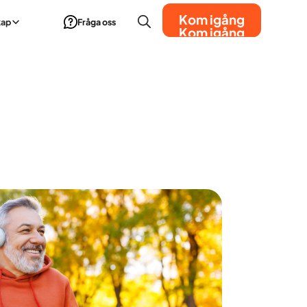
Kom igång
kap
Fråga oss
Kom igång