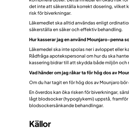
det inte att säkerställa korrekt dosering, vilke
risk för biverkningar.
Läkemedlet ska alltid användas enligt ordination 
säkerställa en säker och effektiv behandling.
Hur kasserar jag en använd Mounjaro-penna so
Läkemedel ska inte spolas ner i avloppet eller k
Rådfråga apotekspersonal om hur du ska hanter
kassering bidrar till att skydda både miljön och
Vad händer om jag råkar ta för hög dos av Mou
Om du har tagit en för hög dos av Mounjaro bör 
En överdos kan öka risken för biverkningar, särsk
lågt blodsocker (hypoglykemi) uppstå, framför
blodsockersänkande behandlingar.
Källor