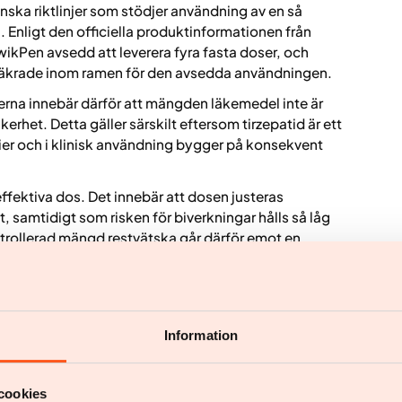
inska riktlinjer som stödjer användning av en så
Enligt den officiella produktinformationen från
kPen avsedd att leverera fyra fasta doser, och
säkrade inom ramen för den avsedda användningen.
rna innebär därför att mängden läkemedel inte är
erhet. Detta gäller särskilt eftersom tirzepatid är ett
ier och i klinisk användning bygger på konsekvent
effektiva dos. Det innebär att dosen justeras
it, samtidigt som risken för biverkningar hålls så låg
trollerad mängd restvätska går därför emot en
wikPen – ökad säkerhet och
Information
ning
 av Mounjaro KwikPen som successivt görs tillgänglig
cookies
a injektionspennan och påverkar inte läkemedlets