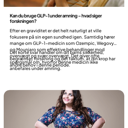
Medicin
Kan du bruge GLP-1 under amning – hvad siger
forskningen?
Efter en graviditet er det helt naturligt at ville
fokusere på sin egen sundhed igen. Samtidig hører
mange om GLP-1-medicin som Ozempic, Wegovy
og Mounjaro som effektive behandlinger mod
Det korte svar handler om dit barns sikkerhed,
overvægt og svær overvægt. Det giver ofte
begrænset forskning og det faktum, at din krop har
spørgsmål om, hvorfor denne medicin ikke
andre behov i denne periode.
anbefales under amning.