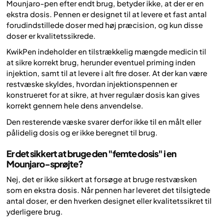
Mounjaro-pen efter endt brug, betyder ikke, at der er en
ekstra dosis. Pennen er designet til at levere et fast antal
forudindstillede doser med høj præcision, og kun disse
doser er kvalitetssikrede.
KwikPen indeholder en tilstrækkelig mængde medicin til
at sikre korrekt brug, herunder eventuel priming inden
injektion, samt til at levere i alt fire doser. At der kan være
restvæske skyldes, hvordan injektionspennen er
konstrueret for at sikre, at hver regulær dosis kan gives
korrekt gennem hele dens anvendelse.
Den resterende væske svarer derfor ikke til en målt eller
pålidelig dosis og er ikke beregnet til brug.
Er det sikkert at bruge den "femte dosis" i en
Mounjaro-sprøjte?
Nej, det er ikke sikkert at forsøge at bruge restvæsken
som en ekstra dosis. Når pennen har leveret det tilsigtede
antal doser, er den hverken designet eller kvalitetssikret til
yderligere brug.