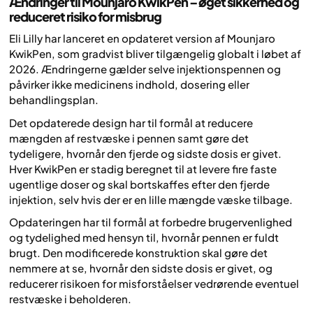
Ændringer til Mounjaro KwikPen – øget sikkerhed og
reduceret risiko for misbrug
Eli Lilly har lanceret en opdateret version af Mounjaro
KwikPen, som gradvist bliver tilgængelig globalt i løbet af
2026. Ændringerne gælder selve injektionspennen og
påvirker ikke medicinens indhold, dosering eller
behandlingsplan.
Det opdaterede design har til formål at reducere
mængden af restvæske i pennen samt gøre det
tydeligere, hvornår den fjerde og sidste dosis er givet.
Hver KwikPen er stadig beregnet til at levere fire faste
ugentlige doser og skal bortskaffes efter den fjerde
injektion, selv hvis der er en lille mængde væske tilbage.
Opdateringen har til formål at forbedre brugervenlighed
og tydelighed med hensyn til, hvornår pennen er fuldt
brugt. Den modificerede konstruktion skal gøre det
nemmere at se, hvornår den sidste dosis er givet, og
reducerer risikoen for misforståelser vedrørende eventuel
restvæske i beholderen.