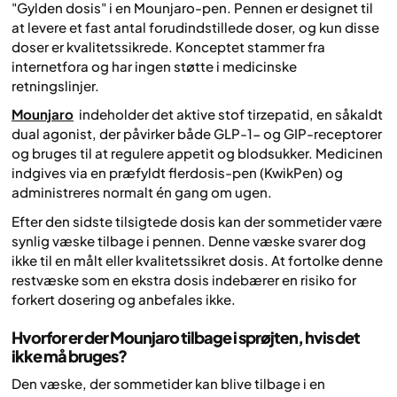
"Gylden dosis" i en Mounjaro-pen. Pennen er designet til
at levere et fast antal forudindstillede doser, og kun disse
doser er kvalitetssikrede. Konceptet stammer fra
internetfora og har ingen støtte i medicinske
retningslinjer.
Mounjaro
indeholder det aktive stof tirzepatid, en såkaldt
dual agonist, der påvirker både GLP-1- og GIP-receptorer
og bruges til at regulere appetit og blodsukker. Medicinen
indgives via en præfyldt flerdosis-pen (KwikPen) og
administreres normalt én gang om ugen.
Efter den sidste tilsigtede dosis kan der sommetider være
synlig væske tilbage i pennen. Denne væske svarer dog
ikke til en målt eller kvalitetssikret dosis. At fortolke denne
restvæske som en ekstra dosis indebærer en risiko for
forkert dosering og anbefales ikke.
Hvorfor er der Mounjaro tilbage i sprøjten, hvis det
ikke må bruges?
Den væske, der sommetider kan blive tilbage i en