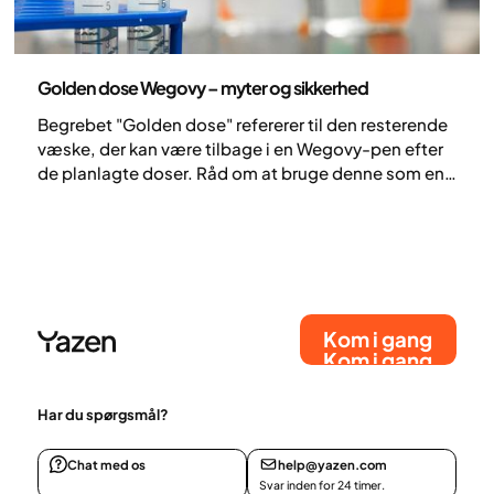
Medicin
Golden dose Wegovy – myter og sikkerhed
Begrebet "Golden dose" refererer til den resterende
væske, der kan være tilbage i en Wegovy-pen efter
de planlagte doser. Råd om at bruge denne som en
ekstra dosis spredes på sociale medier, men
sundhedsprofessionelle fraråder det klart. Der er
risiko for forkert dosering samt risiko for
kontaminering, når man manipulerer med pennen
uden for dens tilsigtede brug.
Kom i gang
Kom i gang
Har du spørgsmål?
Chat med os
help@yazen.com
Svar inden for 24 timer.