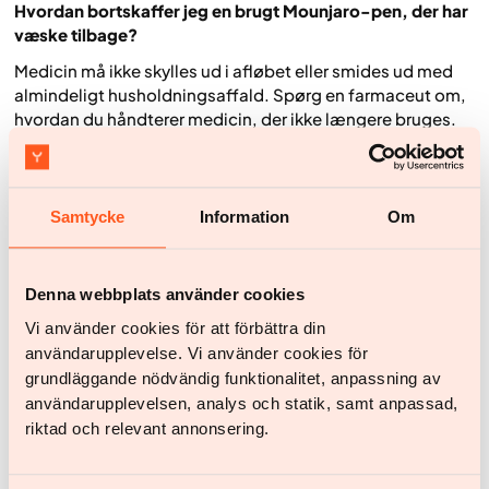
Hvordan bortskaffer jeg en brugt Mounjaro-pen, der har
væske tilbage?
Medicin må ikke skylles ud i afløbet eller smides ud med
almindeligt husholdningsaffald. Spørg en farmaceut om,
hvordan du håndterer medicin, der ikke længere bruges.
Korrekt bortskaffelse er med til at beskytte både miljøet
og menneskers sundhed.
Hvad sker der, hvis jeg ved et uheld tager en for høj dosis
Samtycke
Information
Om
Mounjaro?
Hvis du har taget en for høj dosis Mounjaro, bør du straks
kontakte en læge eller sundhedsvæsenet. En overdosis
Denna webbplats använder cookies
kan øge risikoen for bivirkninger, særligt kvalme og
Vi använder cookies för att förbättra din
opkastning. I nogle tilfælde kan lavt blodsukker
användarupplevelse. Vi använder cookies för
(hypoglykæmi) også forekomme, især hvis medicinen
grundläggande nödvändig funktionalitet, anpassning av
bruges sammen med andre blodsukkersænkende
användarupplevelsen, analys och statik, samt anpassad,
behandlinger.
riktad och relevant annonsering.
Kilder
European Medicines Agency (EMA).
Mounjaro