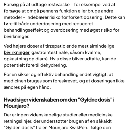
Forsøg på at udtage restvæske – for eksempel ved at
forsøge at omgå pennens funktion eller bruge andre
metoder – indebærer risiko for forkert dosering. Dette kan
føre til både underdosering med reduceret
behandlingseffekt og overdosering med øget risiko for
bivirkninger.
Ved højere doser af tirzepatid er de mest almindelige
bivirkninger
gastrointestinale, såsom kvalme,
opkastning og diarré. Hvis disse bliver udtalte, kan de
potentielt føre til dehydrering.
For en sikker og effektiv behandling er det vigtigt, at
medicinen bruges som foreskrevet, og at doseringen ikke
ændres på egen hånd.
Hvad siger videnskaben om den "Gyldne dosis" i
Mounjaro?
Der er ingen videnskabelige studier eller medicinske
retningslinjer, der understøtter brugen af en såkaldt
"Gylden dosis" fra en Mounjaro KwikPen. Ifølge den