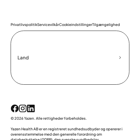
Privatlivspolitik
Servicevilkår
Cookieindstillinger
Tilgængelighed
Land
© 2026 Yazen. Alle rettigheder forbeholdes.
Yazen Health AB er en registreret sundhedsudbyder og opererer i
overensstemmelse med den generelle forordning om
databeskyttelse (GDPR), den svenske sundhedslov,