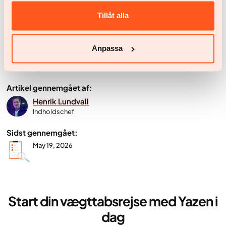
(tirzepatide) – EPAR Product Information.
Tillåt alla
https://www.ema.europa.eu/en/medicines/human/EP
AR/mounjaro
Anpassa
Artikel gennemgået af:
April 8, 2026
Artikel gennemgået af:
Henrik Lundvall
Indholdschef
Sidst gennemgået:
May 19, 2026
Start din vægttabsrejse med Yazen i
dag