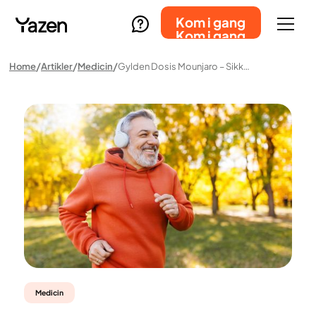
Kom i gang
Kom i gang
Home
Artikler
Medicin
Gylden Dosis Mounjaro – Sikkerhed, Myter Og Brugerændringer
Medicin