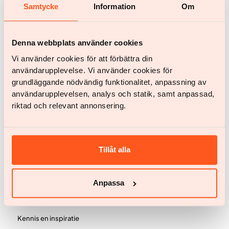
Heb je nog vragen?
Samtycke
Information
Om
Chat met ons
help@yazen.com
Antwoord binnen 24 uur.
Denna webbplats använder cookies
Onze service
Vi använder cookies för att förbättra din
användarupplevelse. Vi använder cookies för
Vrouwen
grundläggande nödvändig funktionalitet, anpassning av
Mannen
användarupplevelsen, analys och statik, samt anpassad,
riktad och relevant annonsering.
Jouw team
BMI berekenen
Getuigenissen
Tillåt alla
Prijzen
Veelgestelde vragen
Anpassa
Nieuws en kennis
Kennis en inspiratie