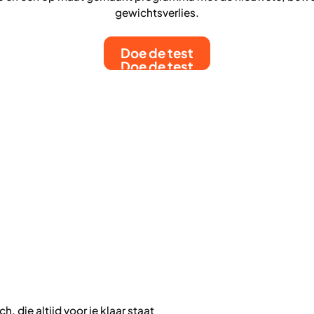
gewichtsverlies.
Doe de test
Doe de test
 die altijd voor je klaar staat