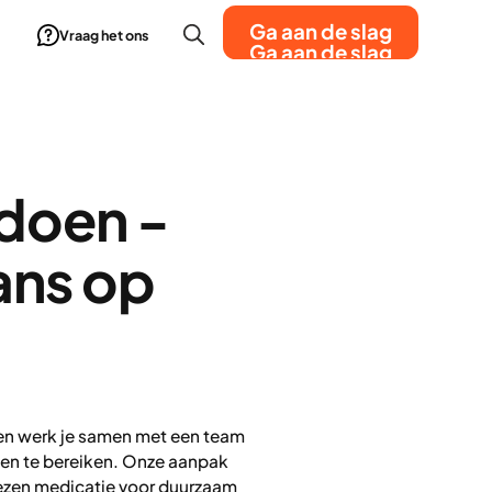
Ga aan de slag
Vraag het ons
Ga aan de slag
 doen -
ans op
azen werk je samen met een team
len te bereiken. Onze aanpak
ezen medicatie voor duurzaam