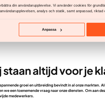
förbättra din användarupplevelse. Vi använder cookies för grund
v användarupplevelsen, analys och statik, samt anpassad, riktad 
e bij ons komen werken?
Bekijk onze openstaande vacature
Anpassa
 staan altijd voor je k
n spannende groei en uitbreiding bevindt in al onze markten
en we een toenemende vraag naar onze diensten. Om aan dez
ewijde medewerkers.