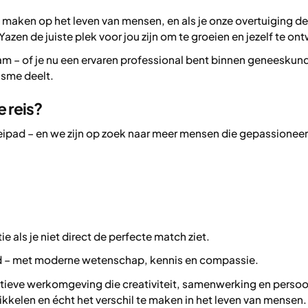
 maken op het leven van mensen, en als je onze overtuiging dee
zen de juiste plek voor jou zijn om te groeien en jezelf te on
eam – of je nu een ervaren professional bent binnen geneeskun
asme deelt.
e reis?
oeipad – en we zijn op zoek naar meer mensen die gepassionee
ie als je niet direct de perfecte match ziet.
 – met moderne wetenschap, kennis en compassie.
itieve werkomgeving die creativiteit, samenwerking en persoon
elen en écht het verschil te maken in het leven van mensen. D