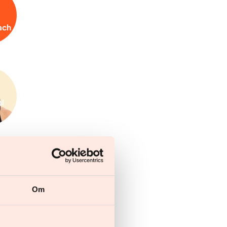
ach
al
r
Om