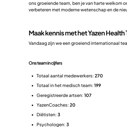
ons groeiende team, ben je van harte welkom o
verbeteren met moderne wetenschap en de nie
Maak kennis met het Yazen Health
Vandaag zijn we een groeiend internationaal tea
Ons team in cijfers
Totaal aantal medewerkers:
270
Totaal in het medisch team:
199
Geregistreerde artsen:
107
YazenCoaches:
20
Diëtisten:
3
Psychologen:
3