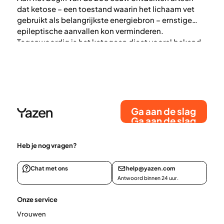
dat ketose – een toestand waarin het lichaam vet
gebruikt als belangrijkste energiebron – ernstige
epileptische aanvallen kon verminderen.
Tegenwoordig is het ketogeen dieet vooral bekend
in de context van gewichtsverlies en gezondheid,
met beloftes van snel gewichtsverlies en een
verbeterde stofwisseling. Maar wat klopt daar nu
echt van? In deze gids verkennen we de relatie
tussen ketose, gewichtsverlies en gezondheid.
Ga aan de slag
Ga aan de slag
Heb je nog vragen?
Chat met ons
help@yazen.com
Antwoord binnen 24 uur.
Onze service
Vrouwen