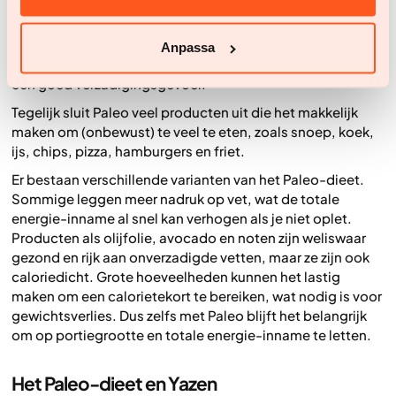
voedingspatroon bevat vaak veel eiwitrijke producten
zoals vis, schaaldieren, eieren, kip en vlees, plus vezelrijke
opties zoals groenten, knolgroenten, fruit en bessen.
Anpassa
Deze producten zijn voedingsrijk en zorgen meestal voor
een goed verzadigingsgevoel.
Tegelijk sluit Paleo veel producten uit die het makkelijk
maken om (onbewust) te veel te eten, zoals snoep, koek,
ijs, chips, pizza, hamburgers en friet.
Er bestaan verschillende varianten van het Paleo-dieet.
Sommige leggen meer nadruk op vet, wat de totale
energie-inname al snel kan verhogen als je niet oplet.
Producten als olijfolie, avocado en noten zijn weliswaar
gezond en rijk aan onverzadigde vetten, maar ze zijn ook
caloriedicht. Grote hoeveelheden kunnen het lastig
maken om een calorietekort te bereiken, wat nodig is voor
gewichtsverlies. Dus zelfs met Paleo blijft het belangrijk
om op portiegrootte en totale energie-inname te letten.
Het Paleo-dieet en Yazen