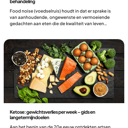
behandeling
Food noise (voedselruis) houdt in dat er sprake is
van aanhoudende, ongewenste en vermoeiende
gedachten aan eten die de kwaliteit van leven
negatief kunnen beïnvloeden. In tegenstelling tot
normale gedachten aan eten is food noise vaak
stressvol en opdringerig, en gaat het zowel over
honger en trek als over regels, tijden en controle.
Food noise is een relatief nieuw begrip binnen het
onderzoek en geeft woorden aan iets wat velen al
langere tijd herkennen.
Voeding
Ketose: gewichtsverlies per week – gids en
langetermijndoelen
Aan het begin van de 20e eeuw ontdekten artsen