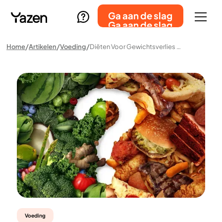
Ga aan de slag
Ga aan de slag
Home
Artikelen
Voeding
Diëten Voor Gewichtsverlies – Welke Werken Het Best En Geven Duurzame Resultaten?
Voeding