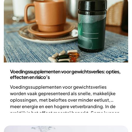
Voeding
Voedingssupplementen voor gewichtsverlies: opties,
effecten en risico’s
Voedingssupplementen voor gewichtsverlies
worden vaak gepresenteerd als snelle, makkelijke
oplossingen, met beloftes over minder eetlust,
meer energie en een hogere vetverbranding. In de
praktijk is het effect meestal beperkt. Soms kunnen
ze een aanvulling zijn op een gezond
voedingspatroon, maar ze vervangen niet wat op de