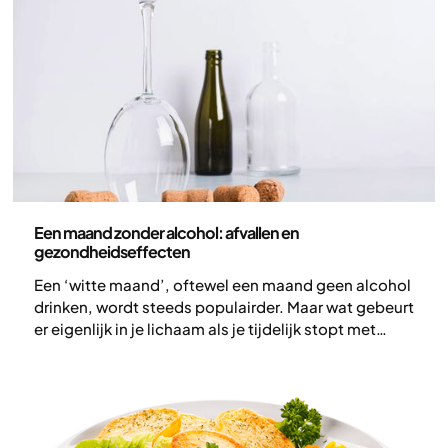
lange termijn echt invloed heeft op gewicht en
gezondheid: leefstijl, energiebalans en gedrag.
Voeding
Een maand zonder alcohol: afvallen en
gezondheidseffecten
Een ‘witte maand’, oftewel een maand geen alcohol
drinken, wordt steeds populairder. Maar wat gebeurt
er eigenlijk in je lichaam als je tijdelijk stopt met
alcohol? En welke effecten kan dat hebben op je
gezondheid?