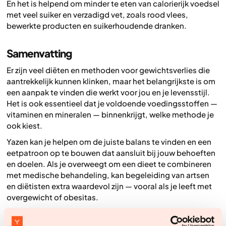
En het is helpend om minder te eten van calorierijk voedsel
met veel suiker en verzadigd vet, zoals rood vlees,
bewerkte producten en suikerhoudende dranken.
Samenvatting
Er zijn veel diëten en methoden voor gewichtsverlies die
aantrekkelijk kunnen klinken, maar het belangrijkste is om
een aanpak te vinden die werkt voor jou en je levensstijl.
Het is ook essentieel dat je voldoende voedingsstoffen —
vitaminen en mineralen — binnenkrijgt, welke methode je
ook kiest.
Yazen kan je helpen om de juiste balans te vinden en een
eetpatroon op te bouwen dat aansluit bij jouw behoeften
en doelen. Als je overweegt om een dieet te combineren
met medische behandeling, kan begeleiding van artsen
en diëtisten extra waardevol zijn — vooral als je leeft met
overgewicht of obesitas.
Bij Yazen krijg je ondersteuning van een team van experts
dat met je meeloopt tijdens je hele traject. Met de juiste