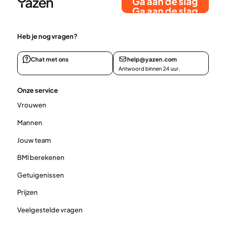
Ga aan de slag
Ga aan de slag
Heb je nog vragen?
Chat met ons
help@yazen.com
Antwoord binnen 24 uur.
Onze service
Vrouwen
Mannen
Jouw team
BMI berekenen
Getuigenissen
Prijzen
Veelgestelde vragen