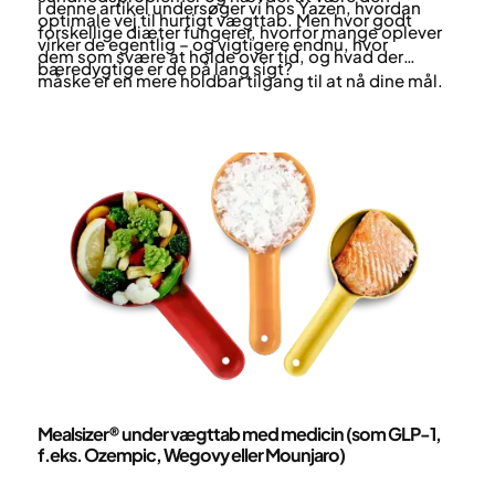
I denne artikel undersøger vi hos Yazen, hvordan
optimale vej til hurtigt vægttab. Men hvor godt
forskellige diæter fungerer, hvorfor mange oplever
virker de egentlig – og vigtigere endnu, hvor
dem som svære at holde over tid, og hvad der
bæredygtige er de på lang sigt?
måske er en mere holdbar tilgang til at nå dine mål.
Ernæring
Mealsizer® under vægttab med medicin (som GLP-1,
f.eks. Ozempic, Wegovy eller Mounjaro)