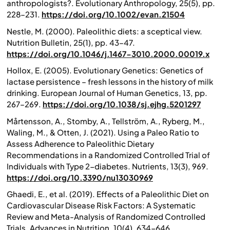
anthropologists?. Evolutionary Anthropology, 25(5), pp.
228–231.
https://doi.org/10.1002/evan.21504
Nestle, M. (2000). Paleolithic diets: a sceptical view.
Nutrition Bulletin, 25(1), pp. 43–47.
https://doi.org/10.1046/j.1467-3010.2000.00019.x
Hollox, E. (2005). Evolutionary Genetics: Genetics of
lactase persistence – fresh lessons in the history of milk
drinking. European Journal of Human Genetics, 13, pp.
267–269.
https://doi.org/10.1038/sj.ejhg.5201297
Mårtensson, A., Stomby, A., Tellström, A., Ryberg, M.,
Waling, M., & Otten, J. (2021). Using a Paleo Ratio to
Assess Adherence to Paleolithic Dietary
Recommendations in a Randomized Controlled Trial of
Individuals with Type 2-diabetes.
Nutrients
, 13(3), 969.
https://doi.org/10.3390/nu13030969
Ghaedi, E., et al. (2019). Effects of a Paleolithic Diet on
Cardiovascular Disease Risk Factors: A Systematic
Review and Meta-Analysis of Randomized Controlled
Trials.
Advances in Nutrition
, 10(4), 634-646.