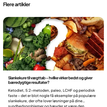
Flere artikler
Ernæring
Slankekure til vægttab – hvilke virker bedst og giver
bæredygtige resultater?
Ketodiet, 5:2-metoden, paleo, LCHF og periodisk
faste – det er blot nogle få eksempler på populære
slankekure, der ofte lover løsninger på dine
sundhedsproblemer og hævder at være den