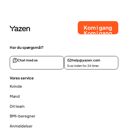
blodsukkeret. I denne guide forklarer vi, hvad lavt-
GI-mad er, og giver dig praktiske tips til at
sammensætte måltider med et lavere glykæmisk
indeks.
Kom i gang
Kom i gang
Har du spørgsmål?
Chat med os
help@yazen.com
Svar inden for 24 timer.
Vores service
Kvinde
Mand
Dit team
BMI-beregner
Anmeldelser