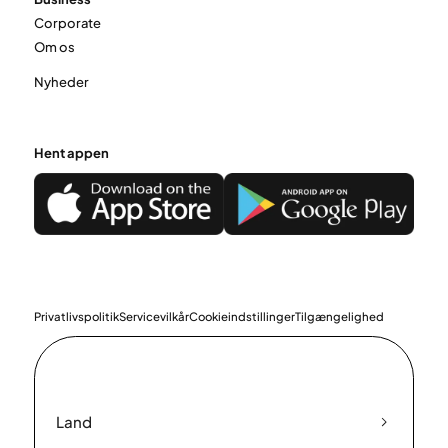
Corporate
Om os
Nyheder
Hent appen
Privatlivspolitik
Servicevilkår
Cookieindstillinger
Tilgængelighed
Land