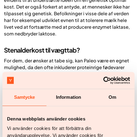
kost. Det er også forkert at antyde, at mennesker ikke har
tilpasset sig genetisk. Befolkninger i visse dele af verden
har for eksempel udviklet evnen til at tolerere mælk hele
livet ved at fortsætte med at producere enzymet laktase,
som nedbryder laktose.
Stenalderkost til vægttab?
For dem, der ønsker at tabe sig, kan Paleo være en egnet
mulighed, da den ofte inkluderer proteinrige fødevarer
som fisk, skaldyr, æg, kylling og kød samt fiberrige
fødevarer som grøntsager, rodfrugter, frugt og bær. Disse
fødevarer er næringstætte og fremmer en
længerevarende mæthedsfornemmelse. Samtidig
Samtycke
Information
Om
udelukkes mange fødevarer, der ofte fører til
overspisning, som slik, kiks, is, chips, pizza, burgere og
pommes frites.
Denna webbplats använder cookies
Der findes forskellige versioner af Paleo-kosten, hvoraf
Vi använder cookies för att förbättra din
nogle fremmer et højere fedtindtag. Det kan hurtigt øge
användarupplevelse. Vi använder cookies för