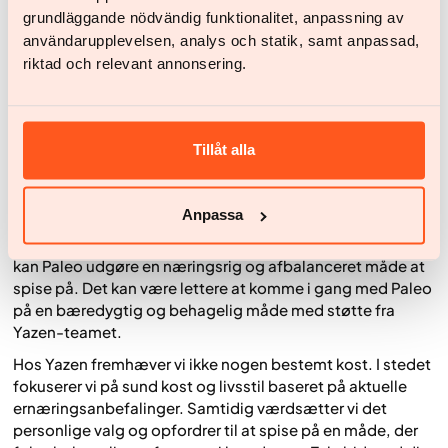
kalorieindtaget, hvis man ikke er opmærksom. Fødevarer
grundläggande nödvändig funktionalitet, anpassning av
som olivenolie, avocado og nødder er sunde og rige på
användarupplevelsen, analys och statik, samt anpassad,
umættet fedt, men de er også kalorietætte. Indtages de i
riktad och relevant annonsering.
store mængder, kan det gøre det svært at opretholde det
kalorieunderskud, der kræves for vægttab.
Portionsstørrelser og det samlede kalorieindtag spiller
derfor stadig en rolle.
Tillåt alla
Paleo-kosten og Yazen
Anpassa
Der er generelt ingen problemer med at kombinere Paleo-
kosten med medicinsk vægttabsbehandling. For mange
kan Paleo udgøre en næringsrig og afbalanceret måde at
spise på. Det kan være lettere at komme i gang med Paleo
på en bæredygtig og behagelig måde med støtte fra
Yazen-teamet.
Hos Yazen fremhæver vi ikke nogen bestemt kost. I stedet
fokuserer vi på sund kost og livsstil baseret på aktuelle
ernæringsanbefalinger. Samtidig værdsætter vi det
personlige valg og opfordrer til at spise på en måde, der