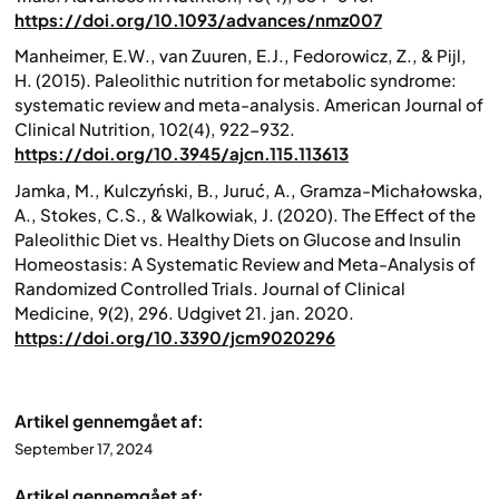
https://doi.org/10.1093/advances/nmz007
Manheimer, E.W., van Zuuren, E.J., Fedorowicz, Z., & Pijl,
H. (2015). Paleolithic nutrition for metabolic syndrome:
systematic review and meta-analysis.
American Journal of
Clinical Nutrition
, 102(4), 922-932.
https://doi.org/10.3945/ajcn.115.113613
Jamka, M., Kulczyński, B., Juruć, A., Gramza-Michałowska,
A., Stokes, C.S., & Walkowiak, J. (2020). The Effect of the
Paleolithic Diet vs. Healthy Diets on Glucose and Insulin
Homeostasis: A Systematic Review and Meta-Analysis of
Randomized Controlled Trials.
Journal of Clinical
Medicine
, 9(2), 296. Udgivet 21. jan. 2020.
https://doi.org/10.3390/jcm9020296
Artikel gennemgået af:
September 17, 2024
Artikel gennemgået af: