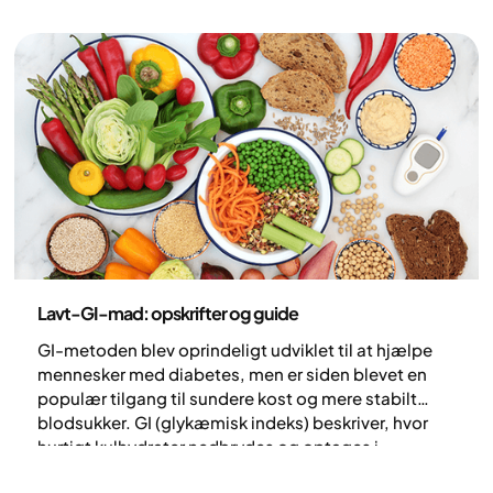
Ernæring
Lavt-GI-mad: opskrifter og guide
GI-metoden blev oprindeligt udviklet til at hjælpe
mennesker med diabetes, men er siden blevet en
populær tilgang til sundere kost og mere stabilt
blodsukker. GI (glykæmisk indeks) beskriver, hvor
hurtigt kulhydrater nedbrydes og optages i
blodbanen – jo lavere GI, jo langsommere stiger