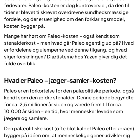
fødevarer. Paleo-kosten er dog kontroversiel, da den til
tider er blevet tilskrevet overdrevne sundhedsmæssige
fordele, og der er uenighed om den forklaringsmodel,
kosten bygger på.
Mange har hørt om Paleo-kosten – også kendt som
stenalderkost – men hvad går Paleo egentlig ud på? Hvad
er fordelene og ulemperne ved denne tilgang, og hvad
siger forskningen? Diætisterne hos Yazen giver dig det
fulde overblik.
Hvad er Paleo – jæger-samler-kosten?
Paleo er en forkortelse for den palæolitiske periode, også
kendt som den ældre stenalder. Denne periode begyndte
for ca. 2,5 millioner år siden og varede frem til for ca.
10.000 år siden – en tid, hvor mennesker levede som
jægere og samlere.
Den palæolitiske kost (ofte blot kaldet Paleo efter æraen)
bygger på idéen om, at menneskelige gener udvikler sig