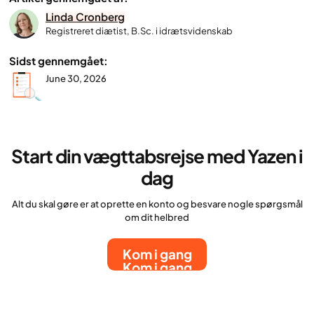
Linda Cronberg
Registreret diætist, B.Sc. i idrætsvidenskab
Sidst gennemgået:
June 30, 2026
Start din vægttabsrejse med Yazen i
dag
Alt du skal gøre er at oprette en konto og besvare nogle spørgsmål
om dit helbred
Kom i gang
Kom i gang