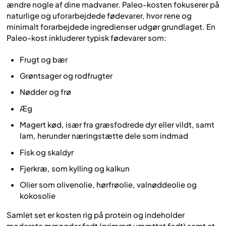
ændre nogle af dine madvaner. Paleo-kosten fokuserer på
naturlige og uforarbejdede fødevarer, hvor rene og
minimalt forarbejdede ingredienser udgør grundlaget. En
Paleo-kost inkluderer typisk fødevarer som:
Frugt og bær
Grøntsager og rodfrugter
Nødder og frø
Æg
Magert kød, især fra græsfodrede dyr eller vildt, samt
lam, herunder næringstætte dele som indmad
Fisk og skaldyr
Fjerkræ, som kylling og kalkun
Olier som olivenolie, hørfrøolie, valnøddeolie og
kokosolie
Samlet set er kosten rig på protein og indeholder
moderate mængder fedt (primært umættet fedt) samt et