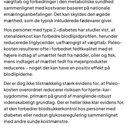
vægttab og forbedringer i den metaboliske sundhed
sammenlignet med kostvaner baseret på nationale
ernæringsanbefalinger. Det kan skyldes den øgede
mæthed, som de typisk inkluderede fødevarer giver.
Hos personer med type 2-diabetes har studier vist, at
stenalderkost kan forbedre blodlipidprofilen, herunder
reducerede triglycerider, uafhængigt af vægttab. Paleo-
kosten resulterer ofte i forbedret fedtkvalitet med et
højere indtag af umættet fedt fra nødder, olier og fisk,
mens indtaget af mættet fedt fra mejeriprodukter
reduceres – noget der kan have en positiv effekt på
blodlipiderne.
Der er dog ikke tilstrækkelig stærk evidens for, at Paleo-
kosten overordnet reducerer risikoen for hjerte-kar-
sygdomme, primært på grund af manglende robust
videnskabeligt grundlag. Der er heller ikke klar evidens for,
at den forbedrer blodsukkerkontrol hos personer med
diabetes eller nedsat glukoseregulering sammenlignet
med andre sunde kostmønstre.