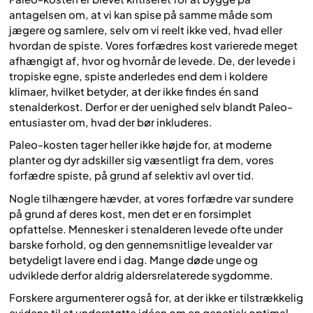
antagelsen om, at vi kan spise på samme måde som
jægere og samlere, selv om vi reelt ikke ved, hvad eller
hvordan de spiste. Vores forfædres kost varierede meget
afhængigt af, hvor og hvornår de levede. De, der levede i
tropiske egne, spiste anderledes end dem i koldere
klimaer, hvilket betyder, at der ikke findes én sand
stenalderkost. Derfor er der uenighed selv blandt Paleo-
entusiaster om, hvad der bør inkluderes.
Paleo-kosten tager heller ikke højde for, at moderne
planter og dyr adskiller sig væsentligt fra dem, vores
forfædre spiste, på grund af selektiv avl over tid.
Nogle tilhængere hævder, at vores forfædre var sundere
på grund af deres kost, men det er en forsimplet
opfattelse. Mennesker i stenalderen levede ofte under
barske forhold, og den gennemsnitlige levealder var
betydeligt lavere end i dag. Mange døde unge og
udviklede derfor aldrig aldersrelaterede sygdomme.
Forskere argumenterer også for, at der ikke er tilstrækkelig
evidens til at understøtte idéen om en genetisk optimal