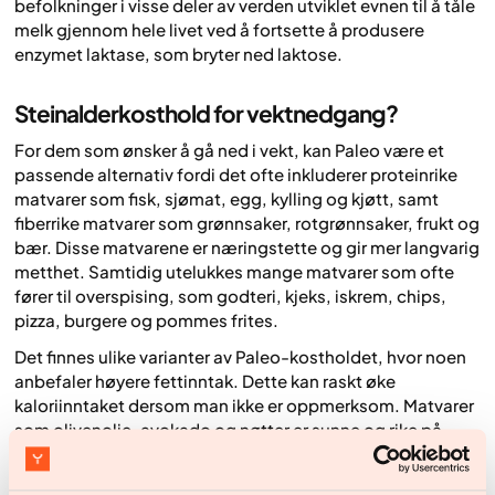
befolkninger i visse deler av verden utviklet evnen til å tåle
melk gjennom hele livet ved å fortsette å produsere
enzymet laktase, som bryter ned laktose.
Steinalderkosthold for vektnedgang?
For dem som ønsker å gå ned i vekt, kan Paleo være et
passende alternativ fordi det ofte inkluderer proteinrike
matvarer som fisk, sjømat, egg, kylling og kjøtt, samt
fiberrike matvarer som grønnsaker, rotgrønnsaker, frukt og
bær. Disse matvarene er næringstette og gir mer langvarig
metthet. Samtidig utelukkes mange matvarer som ofte
fører til overspising, som godteri, kjeks, iskrem, chips,
pizza, burgere og pommes frites.
Det finnes ulike varianter av Paleo-kostholdet, hvor noen
anbefaler høyere fettinntak. Dette kan raskt øke
kaloriinntaket dersom man ikke er oppmerksom. Matvarer
som olivenolje, avokado og nøtter er sunne og rike på
umettet fett, men de er også kaloririke. Store mengder
kan gjøre det vanskelig å opprettholde