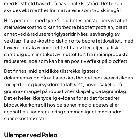
med kosthold basert på nasjonale kostråd. Dette kan
skyldes økt metthet fra matvarene som typisk inngår.
Hos personer med type 2-diabetes har studier vist at et
steinalderkosthold kan forbedre blodfettprofilen, blant
annet ved å redusere triglyseridnivåer, uavhengig av
vekttap. Paleo-kostholdet gir ofte bedre fettkvalitet, med
høyere inntak av umettet fett fra nøtter, oljer og fisk,
samtidig som inntaket av mettet fett fra meieriprodukter
reduseres, noe som kan ha en positiv effekt på blodfett.
Det finnes imidlertid ikke tilstrekkelig sterk
dokumentasjon på at Paleo-kostholdet reduserer risikoen
for hjerte- og karsykdom totalt sett, hovedsakelig på
grunn av mangel på robust vitenskapelig datagrunnlag.
Det er heller ikke tydelig evidens for at det forbedrer
blodsukkerkontroll hos personer med diabetes eller
nedsatt glukoseregulering sammenlignet med andre
sunne kostmønstre.
Ulemper ved Paleo