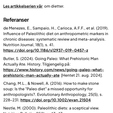
Les artikkelserien vår
om dietter.
Referanser
de Menezes, E., Sampaio, H., Carioca, A.F.F., et al. (2019).
Influence of Paleolithic diet on anthropometric markers in
chronic diseases: systematic review and meta-analysis.
Nutrition Journal
, 18(1), s. 41.
https://doi.org/10.1186/s12937-019-0457-z
Butler, S. (2024). Going Paleo: What Prehistoric Man
Actually Ate.
History
. Tilgjengelig på:
https://www.history.com/news/going-paleo-what-
prehistoric-man-actually-ate
[Hentet 21. aug. 2024].
Chang, M.L., & Nowell, A. (2016). How to make stone
soup: Is the "Paleo diet" a missed opportunity for
anthropologists?.
Evolutionary Anthropology
, 25(5), s.
228–231.
https://doi.org/10.1002/evan.21504
Nestle, M. (2000). Paleolithic diets: a sceptical view.