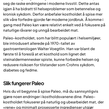
seg de raske endringene i moderne livsstil. Dette antas
igjen å ha bidratt til helseproblemer som betennelse og
kronisk sykdom. Derfor anbefaler kostholdet å spise mer
slik våre forfedre gjorde før moderne jordbruk. Å komme i
gang med Paleo kan være relativt enkelt ved å fokusere på
naturlige råvarer og unngå bearbeidet mat.
Paleo-kostholdet, som har blitt populært i helsemiljøer,
ble introdusert allerede på 1970-tallet av
gastroenterologen Walter Voegtlin. Han var blant de
første til å foreslå at et kosthold som lignet det
steinaldermennesker spiste, kunne forbedre helsen og
redusere risikoen for tilstander som Crohns sykdom,
diabetes og fedme.
Slik fungerer Paleo
Hvis du vil begynne å spise Paleo, må du sannsynligvis
gjøre noen endringer i kostholdsvanene dine. Paleo-
kostholdet fokuserer på naturlig og ubearbeidet mat, der
«rene» og minimalt prosesserte ingredienser utgjør