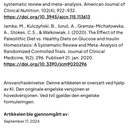
systematic review and meta-analysis.
American Journal of
Clinical Nutrition
, 102(4), 922–932.
https://doi.org/10.3945/ajcn.115.113613
Jamka, M., Kulczyński, B., Juruć, A., Gramza-Michałowska,
A., Stokes, C.S., & Walkowiak, J. (2020). The Effect of the
Paleolithic Diet vs. Healthy Diets on Glucose and Insulin
Homeostasis: A Systematic Review and Meta-Analysis of
Randomized Controlled Trials.
Journal of Clinical
Medicine
, 9(2), 296. Publisert 21. jan. 2020.
https://doi.org/10.3390/jcm9020296
Ansvarsfraskrivelse: Denne artikkelen er oversatt ved hjelp
av KI. Den originale engelske versjonen er
hovedversjonen. Ved tvil gjelder den engelske
formuleringen.
Artikkelen ble gjennomgått av:
September 17, 2024