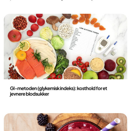
tanker om mat, er matstøy ofte stressende og
påtrengende, og handler ofte like mye om sult og
sug som regler, tider og kontroll. Matstøy er et
relativt nytt begrep innen forskningen og setter ord
på noe som mange lenge har kjent på.
Ernæring
GI-metoden (glykemisk indeks): kosthold for et
jevnere blodsukker