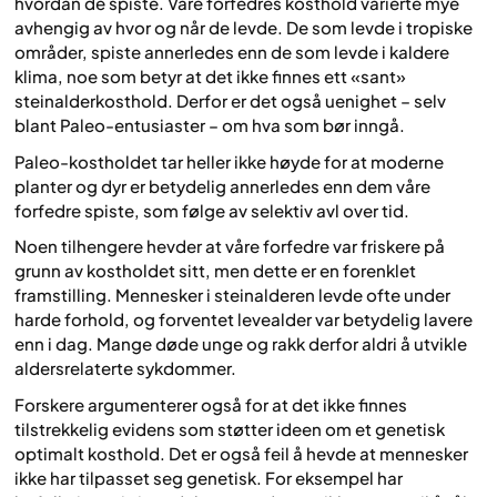
hvordan de spiste. Våre forfedres kosthold varierte mye
avhengig av hvor og når de levde. De som levde i tropiske
områder, spiste annerledes enn de som levde i kaldere
klima, noe som betyr at det ikke finnes ett «sant»
steinalderkosthold. Derfor er det også uenighet – selv
blant Paleo-entusiaster – om hva som bør inngå.
Paleo-kostholdet tar heller ikke høyde for at moderne
planter og dyr er betydelig annerledes enn dem våre
forfedre spiste, som følge av selektiv avl over tid.
Noen tilhengere hevder at våre forfedre var friskere på
grunn av kostholdet sitt, men dette er en forenklet
framstilling. Mennesker i steinalderen levde ofte under
harde forhold, og forventet levealder var betydelig lavere
enn i dag. Mange døde unge og rakk derfor aldri å utvikle
aldersrelaterte sykdommer.
Forskere argumenterer også for at det ikke finnes
tilstrekkelig evidens som støtter ideen om et genetisk
optimalt kosthold. Det er også feil å hevde at mennesker
ikke har tilpasset seg genetisk. For eksempel har