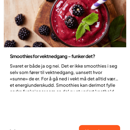
Ernæring
Smoothies for vektnedgang – funker det?
Svaret er både ja og nei. Det er ikke smoothies i seg
selv som fører til vektnedgang, uansett hvor
«sunne» de er. For å gå ned i vekt må det alltid være
et energiunderskudd. Smoothies kan derimot fylle
andre funksjoner som en del av et variert kosthold.
For eksempel kan de være et praktisk alternativ når
tiden er knapp eller appetitten er lav, og samtidig en
enkel måte å få i seg mer protein, grønnsaker, frukt
og bær.