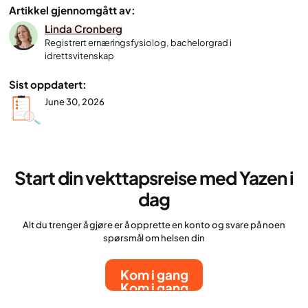
Artikkel gjennomgått av:
Linda Cronberg
Registrert ernæringsfysiolog, bachelorgrad i
idrettsvitenskap
Sist oppdatert:
June 30, 2026
Start din vekttapsreise med Yazen i
dag
Alt du trenger å gjøre er å opprette en konto og svare på noen
spørsmål om helsen din
Kom i gang
Kom i gang