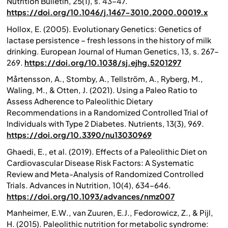
Nutrition Bulletin
, 25(1), s. 43–47.
https://doi.org/10.1046/j.1467-3010.2000.00019.x
Hollox, E. (2005). Evolutionary Genetics: Genetics of
lactase persistence – fresh lessons in the history of milk
drinking.
European Journal of Human Genetics
, 13, s. 267–
269.
https://doi.org/10.1038/sj.ejhg.5201297
Mårtensson, A., Stomby, A., Tellström, A., Ryberg, M.,
Waling, M., & Otten, J. (2021). Using a Paleo Ratio to
Assess Adherence to Paleolithic Dietary
Recommendations in a Randomized Controlled Trial of
Individuals with Type 2 Diabetes.
Nutrients
, 13(3), 969.
https://doi.org/10.3390/nu13030969
Ghaedi, E., et al. (2019). Effects of a Paleolithic Diet on
Cardiovascular Disease Risk Factors: A Systematic
Review and Meta-Analysis of Randomized Controlled
Trials.
Advances in Nutrition
, 10(4), 634–646.
https://doi.org/10.1093/advances/nmz007
Manheimer, E.W., van Zuuren, E.J., Fedorowicz, Z., & Pijl,
H. (2015). Paleolithic nutrition for metabolic syndrome: