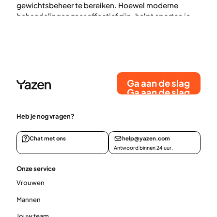
gewichtsbeheer te bereiken. Hoewel moderne
behandelingen zeer effectief zijn, helpt sporten je
spiermassa te behouden, ondersteunt het de
botgezondheid en verbetert het de
langetermijnresultaten. Ontdek hoe je veilig kunt
sporten tijdens het gebruik van medicatie voor
gewichtsverlies, welke trainingen het meest
effectief zijn en hoe het Yazen-team je actieve
Ga aan de slag
leefstijl kan ondersteunen.
Ga aan de slag
Heb je nog vragen?
Chat met ons
help@yazen.com
Antwoord binnen 24 uur.
Onze service
Vrouwen
Mannen
Jouw team