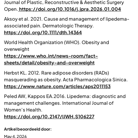
Journal of Plastic, Reconstructive & Aesthetic Surgery
Open.
https://doi.org/10.1016/j.jpra.2026.01.004
Aksoy et al. 2021. Cause and management of lipedema‐
associated pain.
Dermatologic Therapy
.
https://doi.org/10.1111/dth.14364
World Health Organization (WHO).
Obesity and
overweight
https://www.who.int/news-room/fact-
sheets/detail/obesity-and-overweight
Herbst KL. 2012. Rare adipose disorders (RADs)
masquerading as obesity. Acta
Pharmacologica Sinica.
https://www.nature.com/articles/aps2011153
Peled AW, Kappos EA.2016. Lipedema: diagnostic and
management challenges.
International Journal of
Women’s Health
.
https://doi.org/10.2147/IJWH.S106227
Artikel beoordeeld door:
May 4, 2026