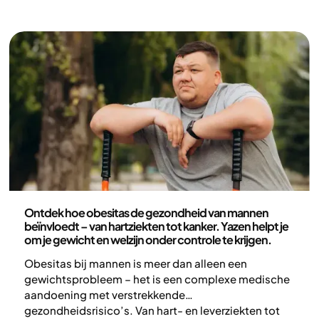
vruchtbaarheid te verbeteren en de regie te nemen
over je gewicht en gezondheid.
Gezondheid en leefstijl
Ontdek hoe obesitas de gezondheid van mannen
beïnvloedt – van hartziekten tot kanker. Yazen helpt je
om je gewicht en welzijn onder controle te krijgen.
Obesitas bij mannen is meer dan alleen een
gewichtsprobleem – het is een complexe medische
aandoening met verstrekkende
gezondheidsrisico’s. Van hart- en leverziekten tot