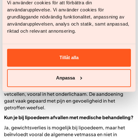
Vi använder cookies för att förbättra din
aangeboden, waarbij rekening wordt gehouden met
användarupplevelse. Vi använder cookies för
individuele omstandigheden en eventuele comorbiditeit.
grundläggande nödvändig funktionalitet, anpassning av
De behandeling combineert medicamenteuze
användarupplevelsen, analys och statik, samt anpassad,
behandeling met medische opvolging, voedingsadvies en
riktad och relevant annonsering.
gedragsmatige ondersteuning, met als doel duurzame
veranderingen over de tijd te creëren.
Veelgestelde vragen over lipoedeem en overgewicht
Tillåt alla
(FAQ)
Wat is lipoedeem precies?
Anpassa
Lipoedeem is een chronische aandoening die gekenmerkt
wordt door zowel een toegenomen aantal als vergrote
vetcellen, vooral in het onderlichaam. De aandoening
gaat vaak gepaard met pijn en gevoeligheid in het
getroffen weefsel.
Kun je bij lipoedeem afvallen met medische behandeling?
Ja, gewichtsverlies is mogelijk bij lipoedeem, maar het
beïnvloedt vooral de algemene vetmassa en niet in