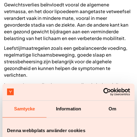
Gewichtsverlies beïnvloedt vooral de algemene
vetmassa, en het door lipoedeem aangetaste vetweefsel
verandert vaak in mindere mate, vooral in meer
gevorderde stadia van de ziekte. Aan de andere kant kan
een gezond gewicht bijdragen aan een verminderde
belasting van het lichaam en een verbeterde mobiliteit.
Leefstijlmaatregelen zoals een gebalanceerde voeding,
regelmatige lichaamsbeweging, goede slaap en
stressbeheersing zijn belangrijk voor de algehele
gezondheid en kunnen helpen de symptomen te
verlichten.
In sommige gevallen kunnen aanvullende behandelingen,
zoals compressietherapie of andere medische
interventies, als aanvulling relevant zijn.
Samtycke
Information
Om
Zo kan Yazen je ondersteunen bij
gewichtsproblematiek
Bij Yazen wordt een gestructureerde en
medisch
Denna webbplats använder cookies
onderbouwde behandeling
van overgewicht en obesitas