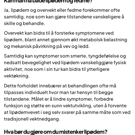
Kan man ha både lipødem og fedme?
Ja, lipødem og overvekt eller fedme forekommer ofte
samtidig, noe som kan gjøre tilstandene vanskeligere å
skille og behandle.
Overvekt kan bidra til å forsterke symptomene ved
lipødem, blant annet gjennom økt metabolsk belastning
og mekanisk påvirkning på vev og ledd.
Samtidig kan symptomer som smerte, tyngdefølelse og
nedsatt bevegelighet ved lipødem vanskeliggjøre fysisk
aktivitet, noe som i sin tur kan bidra til ytterligere
vektøkning.
Dette forholdet innebærer at behandlingen ofte må
tilpasses individuelt hvor man tar hensyn til begge
tilstandene. Målet er å lindre symptomer, forbedre
funksjon og støtte en sunn vektutvikling, uten å forvente
at lipødemvevet i seg selv svarer på samme måte som ved
tradisjonell vektnedgang.
Hva bør du gjøre om du mistenker lipødem?