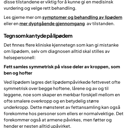
disse tilstandene er viktig for å kunne gi en medisinsk
vurdering og velge rett behandling.
Les gjerne mer om
symptomer og behandling av lipødem
eller en
mer dyptgående gjennomgang
av tilstanden.
Tegn som kan tyde på lipødem
Det finnes flere kliniske kjennetegn som kan gi mistanke
om lipødem, selv om diagnosen alltid skal stilles av
helsepersonell:
Fett samles symmetrisk på visse deler av kroppen, som
ben og hofter
Ved lipødem lagres det lipødempåvirkede fettvevet ofte
symmetrisk over begge hoftene, lårene og av og til
leggene, noe som skaper en merkbar forskjell mellom en
ofte smalere overkropp og en betydelig større
underkropp. Dette mønsteret av fettansamling kan også
forekomme hos personer som ellers er normalvektige. Det
forekommer også at armene påvirkes, men føtter og
hender er nesten alltid upåvirket.