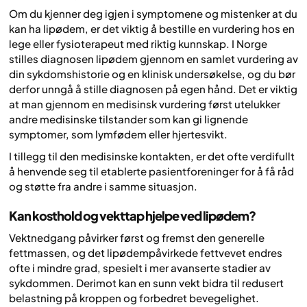
Om du kjenner deg igjen i symptomene og mistenker at du
kan ha lipødem, er det viktig å bestille en vurdering hos en
lege eller fysioterapeut med riktig kunnskap. I Norge
stilles diagnosen lipødem gjennom en samlet vurdering av
din sykdomshistorie og en klinisk undersøkelse, og du bør
derfor unngå å stille diagnosen på egen hånd. Det er viktig
at man gjennom en medisinsk vurdering først utelukker
andre medisinske tilstander som kan gi lignende
symptomer, som lymfødem eller hjertesvikt.
I tillegg til den medisinske kontakten, er det ofte verdifullt
å henvende seg til etablerte pasientforeninger for å få råd
og støtte fra andre i samme situasjon.
Kan kosthold og vekttap hjelpe ved lipødem?
Vektnedgang påvirker først og fremst den generelle
fettmassen, og det lipødempåvirkede fettvevet endres
ofte i mindre grad, spesielt i mer avanserte stadier av
sykdommen. Derimot kan en sunn vekt bidra til redusert
belastning på kroppen og forbedret bevegelighet.