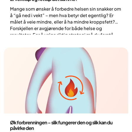
Mange som ønsker å forbedre helsen sin snakker om
å “gå ned i vekt” – men hva betyr det egentlig? Er
målet å veie mindre, eller å ha mindre kroppsfett?
Forskjellen er avgjørende for både helse og
resultater. For å velge riktig strategi må du forstå
forskjellen mellom vekttap og fettap. Selv om de
kan høres ut som det samme, har de ulike effekter
på kroppen vår og helsen vår.
Helse og livsstil
Øk forbrenningen – slik fungerer den og slik kan du
påvirke den