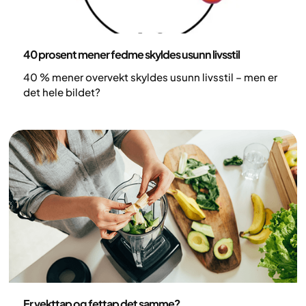
Helse og livsstil
40 prosent mener fedme skyldes usunn livsstil
40 % mener overvekt skyldes usunn livsstil – men er
det hele bildet?
Helse og livsstil
Er vekttap og fettap det samme?