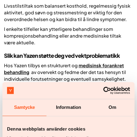
Livsstilstiltak som balansert kosthold, regelmessig fysisk
aktivitet, god søvn og stressmestring er viktig for den
overordnede helsen og kan bidra til å lindre symptomer.
I enkelte tilfeller kan ytterligere behandlinger som
kompresjonsbehandling eller andre medisinske tiltak
være aktuelle.
Slik kan Yazen støtte deg ved vektproblematikk
Hos Yazen tilbys en strukturert og
medisinsk forankret
behandling
av overvekt og fedme der det tas hensyn til
individuelle forutsetninger og eventuell samsykelighet.
Behandlingen kombinerer legemiddelbehandling med
medisinsk oppfølging, kostholdsveiledning og
atferdsstøtte, hvor målet er å skape bærekraftige
Samtycke
Information
Om
endringer over tid.
Ofte stilte spørsmål om lipødem og overvekt (OSS)
Denna webbplats använder cookies
Hva er egentlig lipødem?