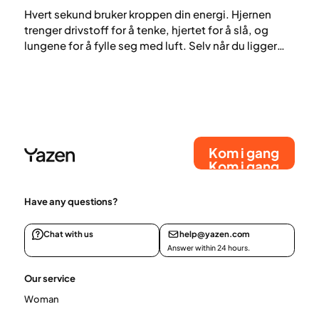
Hvert sekund bruker kroppen din energi. Hjernen
trenger drivstoff for å tenke, hjertet for å slå, og
lungene for å fylle seg med luft. Selv når du ligger
helt stille, jobber kroppen kontinuerlig i bakgrunnen.
Alt dette krever energi. Stoffskiftet, også kalt
forbrenning eller metabolsk rate, er prosessen der
kroppen omdanner mat til energi.
Kom i gang
Kom i gang
Have any questions?
Chat with us
help@yazen.com
Answer within 24 hours.
Our service
Woman