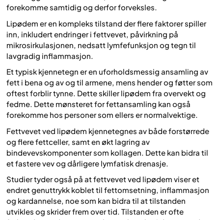
forekomme samtidig og derfor forveksles.
Lipødem er en kompleks tilstand der flere faktorer spiller
inn, inkludert endringer i fettvevet, påvirkning på
mikrosirkulasjonen, nedsatt lymfefunksjon og tegn til
lavgradig inflammasjon.
Et typisk kjennetegn er en uforholdsmessig ansamling av
fett i bena og av og til armene, mens hender og føtter som
oftest forblir tynne. Dette skiller lipødem fra overvekt og
fedme. Dette mønsteret for fettansamling kan også
forekomme hos personer som ellers er normalvektige.
Fettvevet ved lipødem kjennetegnes av både forstørrede
og flere fettceller, samt en økt lagring av
bindevevskomponenter som kollagen. Dette kan bidra til
et fastere vev og dårligere lymfatisk drenasje.
Studier tyder også på at fettvevet ved lipødem viser et
endret genuttrykk koblet til fettomsetning, inflammasjon
og kardannelse, noe som kan bidra til at tilstanden
utvikles og skrider frem over tid. Tilstanden er ofte