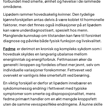
forbundet med smerte, ømhet og hevelse i de rammede
områdene.
Lipødem rammer hovedsakelig kvinner. Den tydelige
kjønnsforskjellen antas delvis å være koblet til hormonelle
faktorer, men det finnes også indikasjoner på at lipødem
kan være underdiagnostisert, spesielt hos menn.
Manglende kunnskap om tilstanden kan føre til forsinket
diagnose og påvirke både fysisk funksjon og livskvalitet.
Fedme
er derimot en kronisk og kompleks sykdom som i
hovedsak skyldes en langvarig ubalanse mellom
energiinntak og energiforbruk. Fettmassen øker da
generelt i kroppen og fordeles oftest mer jevnt, selv om
individuelle variasjoner forekommer. Fettvevet ved
overvekt er vanligvis ikke smertefullt ved berøring.
En viktig forskjell er derfor at lipødem innebærer en
sykdomsmessig endring i fettvevet med typiske
symptomer som smerte og disproposjonalitet, mens
fedme primært handler om en økt mengde kroppsfett
uten de samme vevsspesifikke endringene. Å kunne skille