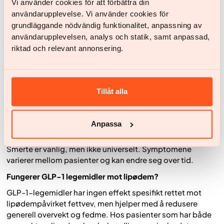
Vi använder cookies för att förbättra din
Lipødem er en kronisk tilstand som kjennetegnes av både
användarupplevelse. Vi använder cookies för
forstørrede og økt antall fettceller, først og fremst i
grundläggande nödvändig funktionalitet, anpassning av
underkroppen. Tilstanden er ofte forbundet med smerte
användarupplevelsen, analys och statik, samt anpassad,
og ømhet i det rammede vevet.
riktad och relevant annonsering.
Kan man gå ned i vekt ved lipødem med medisinsk
behandling?
Ja, vektnedgang er mulig ved lipødem, men et vekttap vil
Tillåt alla
primært påvirke den generelle fettmassen. Det
lipødempåvirkede vevet vil vanligvis ikke påvirkes i samme
grad.
Anpassa
Gjør lipødem alltid vondt?
Smerte er vanlig, men ikke universelt. Symptomene
varierer mellom pasienter og kan endre seg over tid.
Fungerer GLP-1 legemidler mot lipødem?
GLP-1-legemidler har ingen effekt spesifikt rettet mot
lipødempåvirket fettvev, men hjelper med å redusere
generell overvekt og fedme. Hos pasienter som har både