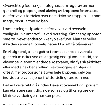
Overvekt og fedme kjennetegnes som regel av en mer
generell og proporsjonal økning av kroppens fettmasse,
der fettvevet fordeles over flere deler av kroppen, slik som
mage, bryst, armer og ben.
I motsetning til lipødem er fettvevet ved overvekt
vanligvis ikke smertefullt ved berøring. Ømhet og spontan
smerte i vevet er derfor ikke typiske funn. Man ser heller
ikke den samme tilbøyeligheten til å lett få blåmerker.
En viktig forskjell er også at fettmassen ved overvekt
generelt minsker ved et langvarig energiunderskudd, for
eksempel gjennom endrede kostvaner, økt fysisk aktivitet
eller medisinsk behandling. Vektnedgangen skjer da
oftest mer proporsjonalt over hele kroppen, selv om
individuelle variasjoner i fettfordeling forekommer.
Det er likevel viktig å understreke at overvekt og lipødem
kan eksistere samtidig, noe som av og til kan gjøre den
kliniske vurderingen mer kompleks.