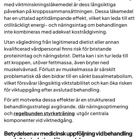
med viktminskningsläkemedel är dess långsiktiga
påverkan på kroppssammansättningen. Dessa läkemedel
har en uttalad aptitdämpande effekt, vilket kan leda till ett
otillräckligt energi- och näringsintag om behandlingen
inte kombineras med adekvat kostrådgivning.
Utan vägledning från legitimerad dietist eller annan
kvalificerad vårdpersonal finns risk för bristande
proteinintag och näringsbrist. Detta kan i sin tur leda till
att kroppen, utöver fettmassa, även bryter ned
muskelvävnad. Förlust av muskelmassa är särskilt
problematisk då den bidrar till en sänkt basalmetabolism,
vilket försvårar långsiktig viktstabilitet och kan öka risken
för viktuppgång efter avslutad behandling.
För att motverka dessa effekter är en strukturerad
behandlingsstrategi avgörande, där näringsoptimering
och
regelbunden styrketräning
utgör centrala
komponenter vid viktnedgång.
Betydelsen av medicinsk uppföljning vid behandling