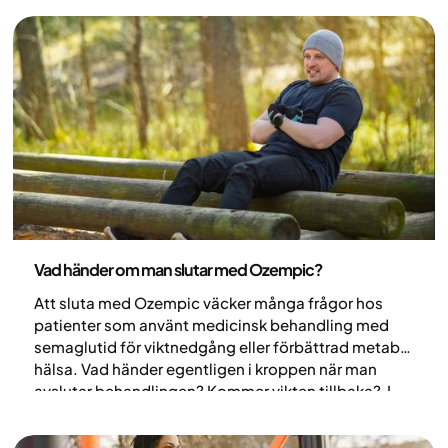
viktnedgång. Medicinsk viktminskning syftar till att
påverka dessa processer och skapa bättre
förutsättningar för hållbara resultat över tid. Här går
vi igenom hur läkemedlen fungerar och vem
behandlingen passar för.
Medicin
Vad händer om man slutar med Ozempic?
Att sluta med Ozempic väcker många frågor hos
patienter som använt medicinsk behandling med
semaglutid för viktnedgång eller förbättrad metabol
hälsa. Vad händer egentligen i kroppen när man
avslutar behandlingen? Kommer vikten tillbaka? I
den här artikeln går vi igenom vad forskningen visar
om vad som kan hända när man slutar med Ozempic