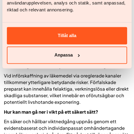
användarupplevelsen, analys och statik, samt anpassad,
vägledning är förenad med en rad potentiella risker, som
riktad och relevant annonsering.
sträcker sig från vanliga till allvarliga komplikationer.
Bland de mer frekventa biverkningarna återfinns
gastrointestinala besvär såsom illamående, kräkningar,
diarré och förstoppning.
Tillåt alla
Därutöver förekommer mer sällsynta men allvarliga
tillstånd, inklusive gallstenssjukdom, hypoglykemi (lågt
blodsocker) samt pankreatit (inflammation i
Anpassa
bukspottkörteln), vilka kräver omedelbar medicinsk
bedömning och ofta avbrytande av behandlingen.
Vid införskaffning av läkemedel via oreglerade kanaler
tillkommer ytterligare betydande risker. Förfalskade
preparat kan innehålla felaktiga, verkningslösa eller direkt
skadliga substanser, vilket innebär en oförutsägbar och
potentiellt livshotande exponering.
Hur kan man gå ner i vikt på ett säkert sätt?
En säker och hållbar viktnedgång uppnås genom ett
evidensbaserat och individanpassat omhändertagande