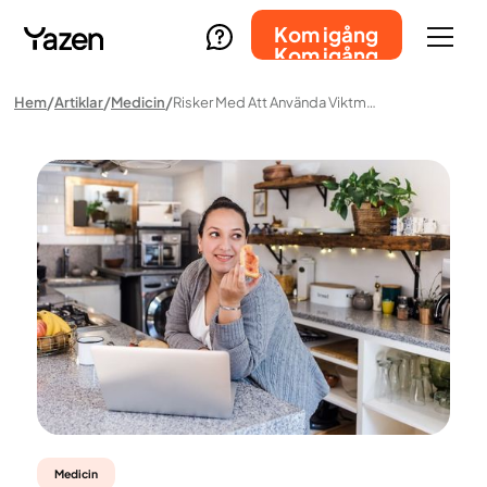
Kom igång
Kom igång
Hem
Artiklar
Medicin
Risker Med Att Använda Viktminskningsläkemedel Utan Medicinsk Vägledning
Medicin