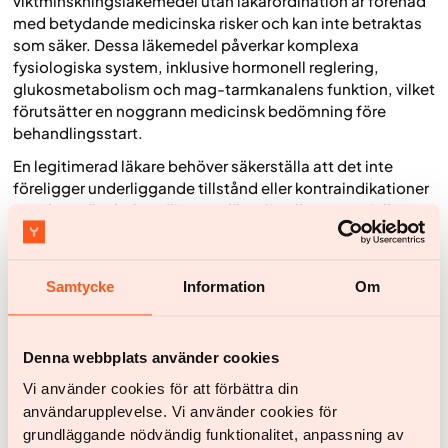
viktminskningsläkemedel utan läkarordination är förenad
med betydande medicinska risker och kan inte betraktas
som säker. Dessa läkemedel påverkar komplexa
fysiologiska system, inklusive hormonell reglering,
glukosmetabolism och mag-tarmkanalens funktion, vilket
förutsätter en noggrann medicinsk bedömning före
behandlingsstart.
En legitimerad läkare behöver säkerställa att det inte
föreligger underliggande tillstånd eller kontraindikationer
som kan göra behandlingen olämplig eller potentiellt
skadlig. Utan denna individuella riskbedömning och
efterföljande uppföljning ökar risken för felaktig
användning, biverkningar och allvarliga komplikationer.
Samtycke
Information
Om
Av dessa skäl bör viktminskningsläkemedel alltid
användas inom ramen för hälso- och sjukvården, där
behandlingen kan anpassas och övervakas utifrån
Denna webbplats använder cookies
patientens specifika medicinska förutsättningar.
Vi använder cookies för att förbättra din
Vilka är de potentiella riskerna?
användarupplevelse. Vi använder cookies för
grundläggande nödvändig funktionalitet, anpassning av
Användning av viktminskningsläkemedel utan medicinsk