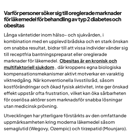
Varför personer söker sig till oreglerade marknader
för läkemedel för behandling av typ 2 diabetes och
obesitas
Långa väntetider inom hälso- och sjukvården, i
kombination med en upplevd brådska och en stark önskan
om snabba resultat, bidrar till att vissa individer vänder sig
till receptfria bantningspreparat eller oreglerade
marknader för läkemedel.
Obesitas är en kronisk och
multifaktoriell sjukdom
, där kroppens egna biologiska
kompensationsmekanismer aktivt motverkar en varaktig
viktnedgång. När konventionella livsstilsråd, såsom
kostförändringar och ökad fysisk aktivitet, inte ger önskad
effekt uppstår ofta frustration, vilket kan öka sårbarheten
för oseriösa aktörer som marknadsför snabba lösningar
utan medicinsk prövning.
Utvecklingen har ytterligare förstärkts av den omfattande
uppmärksamheten kring moderna läkemedel såsom
semaglutid (Wegovy, Ozempic) och tirzepatid (Mounjaro).