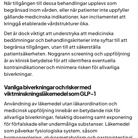
När tillgången till dessa behandlingar upplevs som
begränsad inom vården, eller när patienter inte uppfyller
gällande medicinska indikationer, kan incitamentet att
kringgå etablerade vårdstrukturer öka.
Det är dock viktigt att understryka att medicinska
bedömningar och behandlingskriterier inte syftar till att
begränsa tillgången, utan till att säkerställa
patientsäkerheten. Noggrann screening och uppföljning
är av klinisk betydelse för att identifiera eventuella
kontraindikationer och minimera risken för allvarliga
biverkningar.
Vanliga biverkningar och risker med
viktminskningsläkemedel som GLP-1
Användning av läkemedel utan läkarordination och
medicinsk uppföljning innebär en betydande risk för
allvarliga biverkningar, felaktig dosering samt exponering
för förfalskade eller undermåliga substanser. Läkemedel
som påverkar fysiologiska system, såsom
hormonreglering, glukosmetabolism och gastrointestinal