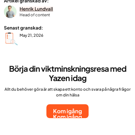
Artikel granskad av:
Henrik Lundvall
Head of content
Senast granskad:
May 21, 2026
Börja din viktminskningsresa med
Yazen idag
Allt du behöver göra är att skapa ett konto och svara på några frågor
om din hälsa
Kom igång
Kom igång