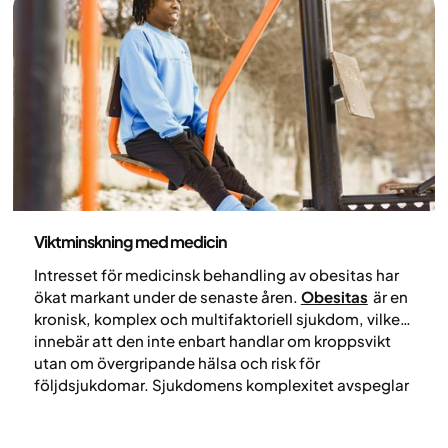
eller Wegovy, och vilka faktorer som påverkar
utfallet.
Medicin
Viktminskning med medicin
Intresset för medicinsk behandling av obesitas har
ökat markant under de senaste åren.
Obesitas
är en
kronisk, komplex och multifaktoriell sjukdom, vilket
innebär att den inte enbart handlar om kroppsvikt
utan om övergripande hälsa och risk för
följdsjukdomar. Sjukdomens komplexitet avspeglar
att den påverkas av en kombination av genetiska
faktorer, hormonella signaler, livsstilsrelaterade