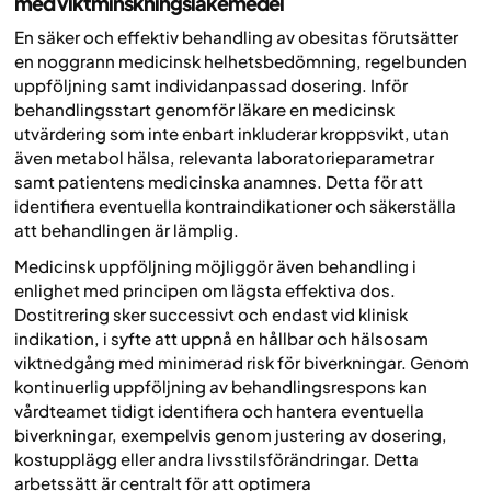
med viktminskningsläkemedel
En säker och effektiv behandling av obesitas förutsätter
en noggrann medicinsk helhetsbedömning, regelbunden
uppföljning samt individanpassad dosering. Inför
behandlingsstart genomför läkare en medicinsk
utvärdering som inte enbart inkluderar kroppsvikt, utan
även metabol hälsa, relevanta laboratorieparametrar
samt patientens medicinska anamnes. Detta för att
identifiera eventuella kontraindikationer och säkerställa
att behandlingen är lämplig.
Medicinsk uppföljning möjliggör även behandling i
enlighet med principen om lägsta effektiva dos.
Dostitrering sker successivt och endast vid klinisk
indikation, i syfte att uppnå en hållbar och hälsosam
viktnedgång med minimerad risk för biverkningar. Genom
kontinuerlig uppföljning av behandlingsrespons kan
vårdteamet tidigt identifiera och hantera eventuella
biverkningar, exempelvis genom justering av dosering,
kostupplägg eller andra livsstilsförändringar. Detta
arbetssätt är centralt för att optimera