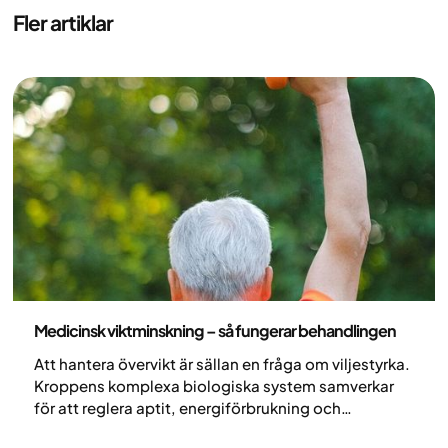
Fler artiklar
Medicin
Medicinsk viktminskning – så fungerar behandlingen
Att hantera övervikt är sällan en fråga om viljestyrka.
Kroppens komplexa biologiska system samverkar
för att reglera aptit, energiförbrukning och
fettlagring - ofta på ett sätt som motverkar