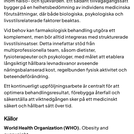
inom hälso- och sjukvården. Ett sådant tillvägagångssätt
bygger på en helhetsbedömning av individens medicinska
förutsättningar, där både biologiska, psykologiska och
livsstilsrelaterade faktorer beaktas.
Vid behov kan farmakologisk behandling utgöra ett
komplement, men bör alltid integreras med strukturerade
livsstilsinsatser. Detta innefattar stöd från
multiprofessionella team, såsom dietister,
fysioterapeuter och psykologer, med målet att etablera
långsiktigt hållbara levnadsvanor avseende
näringsbalanserad kost, regelbunden fysisk aktivitet och
beteendeförändring.
Ett kontinuerligt uppföljningsarbete är centralt för att
optimera behandlingsresultat, förebygga återfall och
säkerställa att viktnedgången sker på ett medicinskt
säkert och hållbart sätt över tid.
Källor
World Health Organization (WHO).
Obesity and