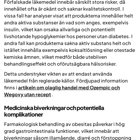
Förfalskade läkemedel innebär särskilt stora risker, då
innehållet ofta är okänt och saknar kvalitetskontroll. I
vissa fall har analyser visat att produkterna innehåller helt
andra aktiva substanser än vad som anges, exempelvis
insulin, vilket kan orsaka allvarliga och potentiellt
livshotande hypoglykemier hos personer utan diabetes. I
andra fall kan produkterna sakna aktiv substans helt och
istället innehålla exempelvis koksaltlösning eller otestade
kemiska ämnen, vilket medför både utebliven
behandlingseffekt och oförutsägbara hälsorisker.
Detta understryker vikten av att endast använda
läkemedel från reglerade källor. Fördjupad information
finns i
artikeln om olaglig handel med Ozempic och
Wegovy utan recept
.
Medicinska biverkningar och potentiella
komplikationer
Farmakologisk behandling av obesitas påverkar i hög
grad gastrointestinala funktioner, vilket innebär att
biverkningar såsom illamående, diarré och förstoppning