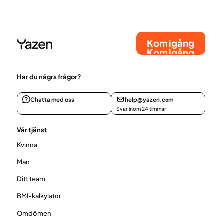
beteenden och miljömässiga förutsättningar.
Kom igång
Kom igång
Har du några frågor?
Chatta med oss
help@yazen.com
Svar inom 24 timmar.
Vår tjänst
Kvinna
Man
Ditt team
BMI-kalkylator
Omdömen