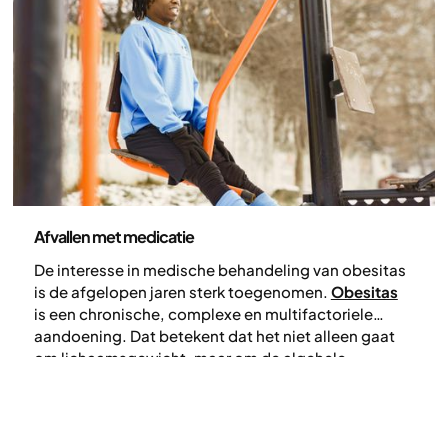
is. Wijzigingen aan de pen in 2026 zijn bedoeld om
de patiëntveiligheid te versterken.
Afvallen met medicatie
Afvallen met medicatie
De interesse in medische behandeling van obesitas
is de afgelopen jaren sterk toegenomen.
Obesitas
is een chronische, complexe en multifactoriele
aandoening. Dat betekent dat het niet alleen gaat
om lichaamsgewicht, maar om de algehele
gezondheid en het risico op bijkomende
aandoeningen. De complexiteit van obesitas laat
zien dat deze wordt beïnvloed door een combinatie
van genetische factoren, hormonale signalen,