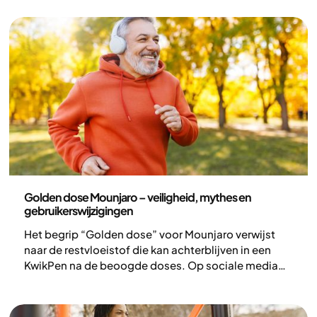
met voeding en lichaamsbeweging. De dosering
wordt geleidelijk verhoogd om bijwerkingen zoals
misselijkheid te verminderen.
Afvallen met medicatie
Golden dose Mounjaro – veiligheid, mythes en
gebruikerswijzigingen
Het begrip “Golden dose” voor Mounjaro verwijst
naar de restvloeistof die kan achterblijven in een
KwikPen na de beoogde doses. Op sociale media
worden adviezen verspreid om deze als een extra
dosis te gebruiken, maar de gezondheidszorg
ontraadt dit omdat de dosis niet kwaliteitsbeheerd