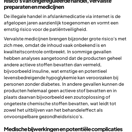
Risico's van ongereguleerde handel, vervalste
preparaten en medicijnen
De illegale handel in afslankmedicatie via internet is de
afgelopen jaren aanzienlijk toegenomen en vormt een
ernstig risico voor de patiëntveiligheid.
Vervalste medicijnen brengen bijzonder grote risico's met
zich mee, omdat de inhoud vaak onbekend is en
kwaliteitscontrole ontbreekt. In sommige gevallen
hebben analyses aangetoond dat de producten geheel
andere actieve stoffen bevatten dan vermeld,
bijvoorbeeld insuline, wat ernstige en potentieel
levensbedreigende hypoglykemie kan veroorzaken bij
personen zonder diabetes. In andere gevallen kunnen de
producten helemaal geen actieve stof bevatten en in
plaats daarvan bijvoorbeeld een zoutoplossing of
ongeteste chemische stoffen bevatten, wat leidt tot
zowel het uitblijven van het behandeleffect als
onvoorspelbare gezondheidsrisico's.
Medische bijwerkingen en potentiële complicaties