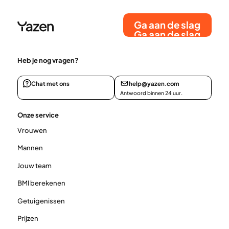
leefstijlgedrag en omgevingsfactoren.
Ga aan de slag
Ga aan de slag
Heb je nog vragen?
Chat met ons
help@yazen.com
Antwoord binnen 24 uur.
Onze service
Vrouwen
Mannen
Jouw team
BMI berekenen
Getuigenissen
Prijzen