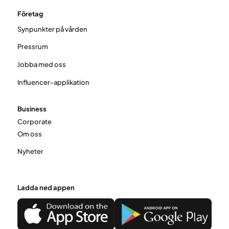
Företag
Synpunkter på vården
Pressrum
Jobba med oss
Influencer-applikation
Business
Corporate
Om oss
Nyheter
Ladda ned appen