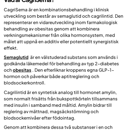
CagriSema är en kombinationsbehandling i klinisk
utveckling som består av semaglutid och cagrilintid. Den
representerar en vidareutveckling inom farmakologisk
behandling av obesitas genom att kombinera
verkningsmekanismer från olika hormonsystem, med
målet att uppnå en additiv eller potentiellt synergistisk
effekt.
Semaglutid
är en välstuderad substans som används i
godkända läkemedel för behandling av typ 2-diabetes
och
obesitas
. Den efterliknar kroppens egna GLP-1-
hormon och påverkar både aptitreglering och
blodsockerkontroll.
Cagrilintid är en syntetisk analog till hormonet amylin,
som normalt frisätts från bukspottkörteln tillsammans
med insulin i samband med måltid. Amylin bidrar till
reglering av mättnad, magsäckstömning och
blodsockernivåer efter födointag.
Genom att kombinera dessa två substanser i en och