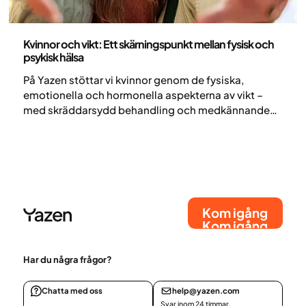
Medicin
Kvinnor och vikt: Ett skärningspunkt mellan fysisk och
psykisk hälsa
På Yazen stöttar vi kvinnor genom de fysiska,
emotionella och hormonella aspekterna av vikt –
med skräddarsydd behandling och medkännande
vård.
Kom igång
Kom igång
Har du några frågor?
Chatta med oss
help@yazen.com
Svar inom 24 timmar.