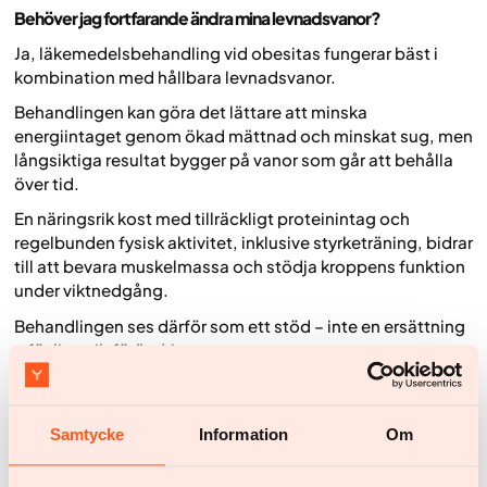
Behöver jag fortfarande ändra mina levnadsvanor?
Ja, läkemedelsbehandling vid obesitas fungerar bäst i
kombination med hållbara levnadsvanor.
Behandlingen kan göra det lättare att minska
energiintaget genom ökad mättnad och minskat sug, men
långsiktiga resultat bygger på vanor som går att behålla
över tid.
En näringsrik kost med tillräckligt proteinintag och
regelbunden fysisk aktivitet, inklusive styrketräning, bidrar
till att bevara muskelmassa och stödja kroppens funktion
under viktnedgång.
Behandlingen ses därför som ett stöd – inte en ersättning
– för livsstilsförändringar.
Vad innebär studierna REDEFINE 1 och REDEFINE 2 i forskningen
kring CagriSema?
Samtycke
Information
Om
REDEFINE 1 och REDEFINE 2 är två stora fas 3-studier som
utgör delar av den kliniska forskningen kring CagriSema.