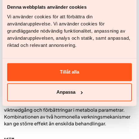
Syftet med studierna är att undersöka effektivitet och
säkerhet vid behandling av övervikt och obesitas samt typ
Denna webbplats använder cookies
2-diabetes.
Vi använder cookies för att förbättra din
Studierna har genomförts under 68 veckor och omfattar
användarupplevelse. Vi använder cookies för
tillsammans flera tusen deltagare:
grundläggande nödvändig funktionalitet, anpassning av
användarupplevelsen, analys och statik, samt anpassad,
REDEFINE 1 inkluderade personer med övervikt eller
riktad och relevant annonsering.
obesitas utan typ 2-diabetes
REDEFINE 2 inkluderade personer med övervikt eller
obesitas med typ 2-diabetes
Tillåt alla
I båda studierna jämfördes CagriSema med placebo, och
i REDEFINE 1 även med de enskilda komponenterna
Anpassa
(semaglutid och cagrilintid).
Resultaten visar att behandlingen leder till en tydlig
viktnedgång och förbättringar i metabola parametrar.
Kombinationen av två hormonella verkningsmekanismer
kan ge större effekt än enskilda behandlingar.