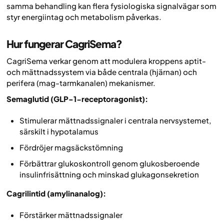
samma behandling kan flera fysiologiska signalvägar som
styr energiintag och metabolism påverkas.
Hur fungerar CagriSema?
CagriSema verkar genom att modulera kroppens aptit-
och mättnadssystem via både centrala (hjärnan) och
perifera (mag-tarmkanalen) mekanismer.
Semaglutid (GLP-1-receptoragonist):
Stimulerar mättnadssignaler i centrala nervsystemet,
särskilt i hypotalamus
Fördröjer magsäckstömning
Förbättrar glukoskontroll genom glukosberoende
insulinfrisättning och minskad glukagonsekretion
Cagrilintid (amylinanalog):
Förstärker mättnadssignaler