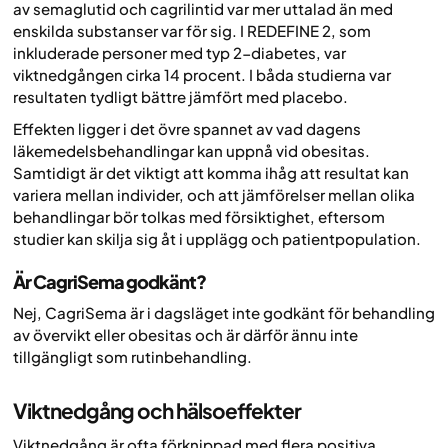
av semaglutid och cagrilintid var mer uttalad än med
enskilda substanser var för sig. I REDEFINE 2, som
inkluderade personer med typ 2-diabetes, var
viktnedgången cirka 14 procent. I båda studierna var
resultaten tydligt bättre jämfört med placebo.
Effekten ligger i det övre spannet av vad dagens
läkemedelsbehandlingar kan uppnå vid obesitas.
Samtidigt är det viktigt att komma ihåg att resultat kan
variera mellan individer, och att jämförelser mellan olika
behandlingar bör tolkas med försiktighet, eftersom
studier kan skilja sig åt i upplägg och patientpopulation.
Är CagriSema godkänt?
Nej, CagriSema är i dagsläget inte godkänt för behandling
av övervikt eller obesitas och är därför ännu inte
tillgängligt som rutinbehandling.
Viktnedgång och hälsoeffekter
Viktnedgång är ofta förknippad med flera positiva