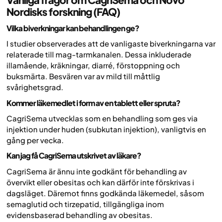
Nordisks forskning (FAQ)
Vilka biverkningar kan behandlingen ge?
I studier observerades att de vanligaste biverkningarna var
relaterade till mag-tarmkanalen. Dessa inkluderade
illamående, kräkningar, diarré, förstoppning och
buksmärta. Besvären var av mild till måttlig
svårighetsgrad.
Kommer läkemedlet i form av en tablett eller spruta?
CagriSema utvecklas som en behandling som ges via
injektion under huden (subkutan injektion), vanligtvis en
gång per vecka.
Kan jag få CagriSema utskrivet av läkare?
CagriSema är ännu inte godkänt för behandling av
övervikt eller obesitas och kan därför inte förskrivas i
dagsläget. Däremot finns godkända läkemedel, såsom
semaglutid och tirzepatid, tillgängliga inom
evidensbaserad behandling av obesitas.