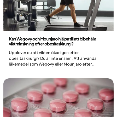
Medicin
Kan Wegovy och Mounjaro hjälpa till att bibehålla
viktminskning efter obesitaskirurgi?
Upplever du att vikten ökar igen efter
obesitaskirurgi? Du är inte ensam. Att använda
läkemedel som Wegovy eller Mounjaro efter
operation har blivit en lovande medicinsk strategi
för att hjälpa patienter att hantera viktuppgång och
stödja ytterligare viktminskning. Genom att påverka
de biologiska mekanismer som styr aptiten kan
dessa behandlingar bidra till en mer hållbar
långsiktig viktkontroll. I den här artikeln går vi
igenom hur dessa alternativ kan stödja viktkontroll
efter obesitaskirurgi.