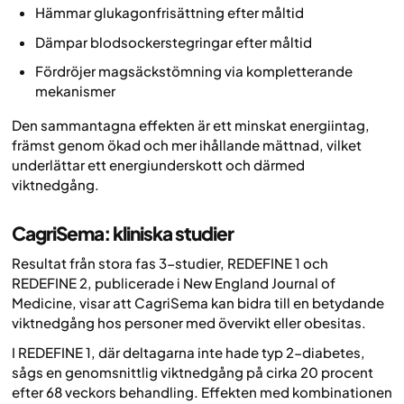
Hämmar glukagonfrisättning efter måltid
Dämpar blodsockerstegringar efter måltid
Fördröjer magsäckstömning via kompletterande
mekanismer
Den sammantagna effekten är ett minskat energiintag,
främst genom ökad och mer ihållande mättnad, vilket
underlättar ett energiunderskott och därmed
viktnedgång.
CagriSema: kliniska studier
Resultat från stora fas 3-studier, REDEFINE 1 och
REDEFINE 2, publicerade i
New England Journal of
Medicine
, visar att CagriSema kan bidra till en betydande
viktnedgång hos personer med övervikt eller obesitas.
I REDEFINE 1, där deltagarna inte hade typ 2-diabetes,
sågs en genomsnittlig viktnedgång på cirka 20 procent
efter 68 veckors behandling. Effekten med kombinationen