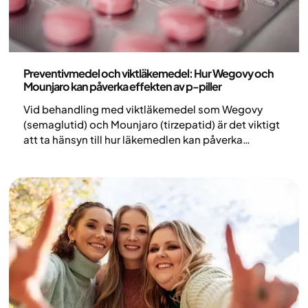
Medicin
Preventivmedel och viktläkemedel: Hur Wegovy och
Mounjaro kan påverka effekten av p-piller
Vid behandling med viktläkemedel som Wegovy
(semaglutid) och Mounjaro (tirzepatid) är det viktigt
att ta hänsyn till hur läkemedlen kan påverka
fertilitet och effekt av preventivmedel. Läkemedel
såsom semaglutid (Ozempic, Wegovy, Rybelsus)
och tirzepatid (Mounjaro) kan bidra till förbättrad
fertilitet hos kvinnor med obesitas, delvis som en
följd av viktnedgång och förbättrad hormonell och
metabol funktion. Samtidigt kan de påverka
upptaget och effekten av orala preventivmedel.