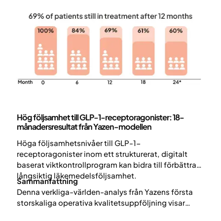
Vetenskap och publikationer
Hög följsamhet till GLP-1-receptoragonister: 18-
månadersresultat från Yazen-modellen
Höga följsamhetsnivåer till GLP-1-
receptoragonister inom ett strukturerat, digitalt
baserat viktkontrollprogram kan bidra till förbättrad
långsiktig läkemedelsföljsamhet.
Sammanfattning
Denna verkliga-världen-analys från Yazens första
storskaliga operativa kvalitetsuppföljning visar
nästan 70 % följsamhet till GLP-1-läkemedel efter