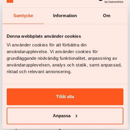
Samtycke
Information
Om
Denna webbplats använder cookies
Vi använder cookies för att förbättra din
användarupplevelse. Vi använder cookies för
grundläggande nödvändig funktionalitet, anpassning av
användarupplevelsen, analys och statik, samt anpassad,
riktad och relevant annonsering.
Återupptagande av behandling var vanligast bland höginkomsttagare (61,6 %), medan
behandlingsavbrott oftare blev permanenta bland patienter med låg och medelhög
inkomst
. Endast 8,2 % respektive 30,7 % återkom till behandling.
Tillåt alla
SLUTSATS
Digitala vårdmodeller för obesitas kan nå
socioekonomiskt heterogena patientgrupper, inklusive
Anpassa
grupper som historiskt haft sämre tillgång till vård, även i
vårdsystem där behandlingen helt finansieras av