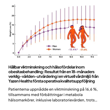
12 månader, vilket överträffar tidigare studier som
visat 20–50 %¹–⁴. Efter två år* var 60 % av
patienterna fortfarande i behandling.
Vetenskap och publikationer
Hållbar viktminskning och hälsofördelar inom
obesitasbehandling: Resultat från en 18-månaders
verklig-världen-utvärdering i en virtuell vårdmiljö från
Yazen Healths första operativa kvalitetsuppföljning
Patienterna uppnådde en viktminskning på 16,6 %,
tillsammans med förbättringar i metabola
hälsomarkörer, inklusive laboratorievärden, trots
begränsad tillgång på läkemedel och utan