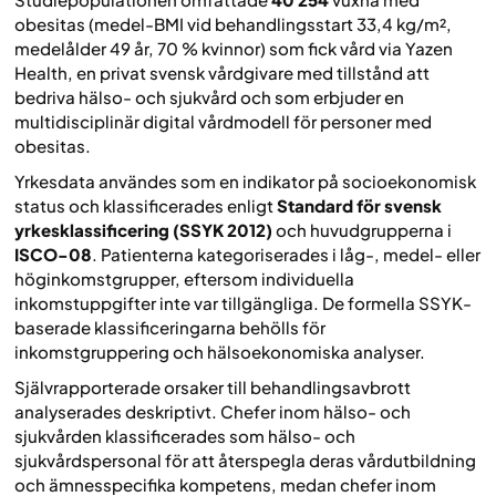
obesitas (medel-BMI vid behandlingsstart 33,4 kg/m²,
medelålder 49 år, 70 % kvinnor) som fick vård via Yazen
Health, en privat svensk vårdgivare med tillstånd att
bedriva hälso- och sjukvård och som erbjuder en
multidisciplinär digital vårdmodell för personer med
obesitas.
Yrkesdata användes som en indikator på socioekonomisk
status och klassificerades enligt
Standard för svensk
yrkesklassificering (SSYK 2012)
och huvudgrupperna i
ISCO-08
. Patienterna kategoriserades i låg-, medel- eller
höginkomstgrupper, eftersom individuella
inkomstuppgifter inte var tillgängliga. De formella SSYK-
baserade klassificeringarna behölls för
inkomstgruppering och hälsoekonomiska analyser.
Självrapporterade orsaker till behandlingsavbrott
analyserades deskriptivt. Chefer inom hälso- och
sjukvården klassificerades som hälso- och
sjukvårdspersonal för att återspegla deras vårdutbildning
och ämnesspecifika kompetens, medan chefer inom