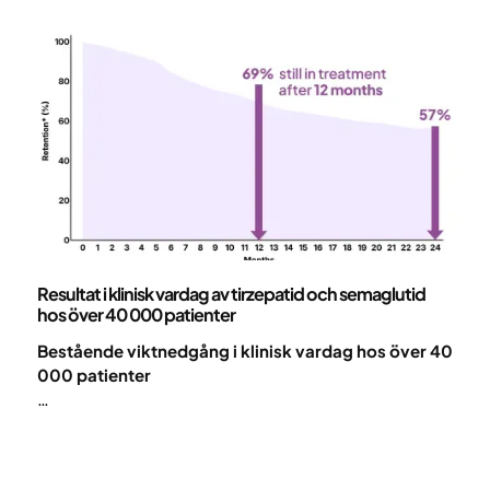
användning av den maximala rekommenderade
dosen av semaglutid. 70 % var kvar i programmet
efter 12 månader. Resultaten var jämförbara med
vad som observerats i RCT-studier som STEP-
studierna¹–².
Vetenskap och publikationer
Resultat i klinisk vardag av tirzepatid och semaglutid
hos över 40 000 patienter
Bestående viktnedgång i klinisk vardag hos över 40
000 patienter
Betydande viktnedgång uppnåddes med GLP-1-
baserad farmakoterapi inom ramen för en
heltäckande digital obesitasvårdsmodell.