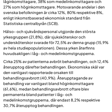
låginkomsttagare, 38% som medelinkomsttagare och
27% som höginkomsttagare. Motsvarande andelar i den
svenska befolkningen är cirka 12%, 80% respektive 8%,
enligt inkomstbaserad ekonomisk standard från
Statistiska centralbyrån (SCB).
Hälso- och sjukvårdspersonal utgjorde den största
yrkesgruppen (21,8%), där sjuksköterskor och
undersköterskor svarade för 72,5% av denna grupp (15,9%
av hela studiepopulationen). Dessa yrken återfinns
huvudsakligen i låg- och medelinkomstgrupperna.
Cirka 25% av patienterna avbröt behandlingen, och 12,4%
återupptog därefter behandlingen. Ekonomiska skäl var
den vanligast rapporterade orsaken till
behandlingsavbrott (40,9%). Återupptagande av
behandling var vanligast bland höginkomsttagare
(61,6%), medan behandlingsavbrott oftare blev
permanenta bland patienter i låg- och
medelinkomstgrupperna, där endast 8,2% respektive
30,7% återupptog behandlingen.