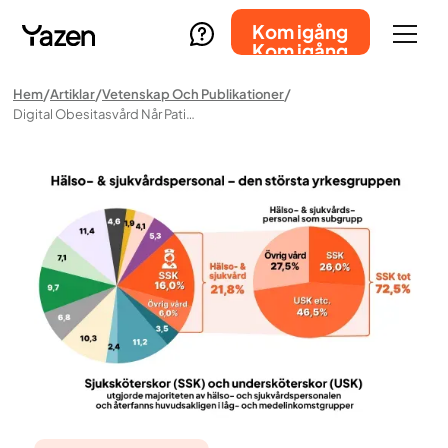
Kom igång
Kom igång
Hem
Artiklar
Vetenskap Och Publikationer
Digital Obesitasvård Når Patienter Med Olika Socioekonomisk Bakgrund