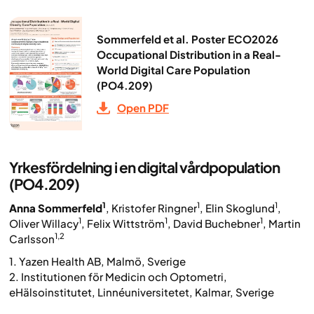
Sommerfeld et al. Poster ECO2026
Occupational Distribution in a Real-
World Digital Care Population
(PO4.209)
Open PDF
Yrkesfördelning i en digital vårdpopulation
(PO4.209)
1
1
1
Anna Sommerfeld
, Kristofer Ringner
, Elin Skoglund
,
1
1
1
Oliver Willacy
, Felix Wittström
, David Buchebner
, Martin
1,2
Carlsson
1. Yazen Health AB, Malmö, Sverige
2. Institutionen för Medicin och Optometri,
eHälsoinstitutet, Linnéuniversitetet, Kalmar, Sverige