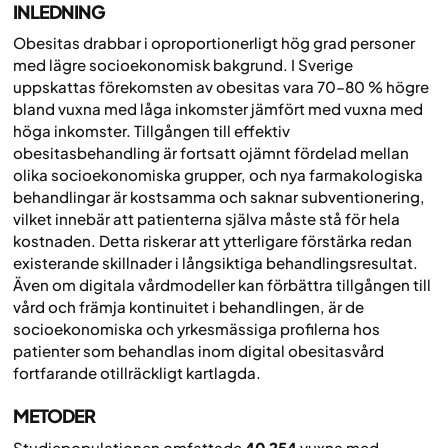
INLEDNING
Obesitas drabbar i oproportionerligt hög grad personer
med lägre socioekonomisk bakgrund. I Sverige
uppskattas förekomsten av obesitas vara 70–80 % högre
bland vuxna med låga inkomster jämfört med vuxna med
höga inkomster. Tillgången till effektiv
obesitasbehandling är fortsatt ojämnt fördelad mellan
olika socioekonomiska grupper, och nya farmakologiska
behandlingar är kostsamma och saknar subventionering,
vilket innebär att patienterna själva måste stå för hela
kostnaden. Detta riskerar att ytterligare förstärka redan
existerande skillnader i långsiktiga behandlingsresultat.
Även om digitala vårdmodeller kan förbättra tillgången till
vård och främja kontinuitet i behandlingen, är de
socioekonomiska och yrkesmässiga profilerna hos
patienter som behandlas inom digital obesitasvård
fortfarande otillräckligt kartlagda.
METODER
Studiepopulationen omfattade
40 254
vuxna med