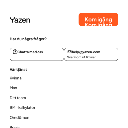
Resultaten bibehölls upp till 24 månader, och 57 %
av patienterna var fortfarande kvar i behandling,
vilket visar på stark långsiktig effektivitet i verklig
Kom igång
vård.
Kom igång
Har du några frågor?
Chatta med oss
help@yazen.com
Svar inom 24 timmar.
Vår tjänst
Kvinna
Man
Ditt team
BMI-kalkylator
Omdömen
Priser