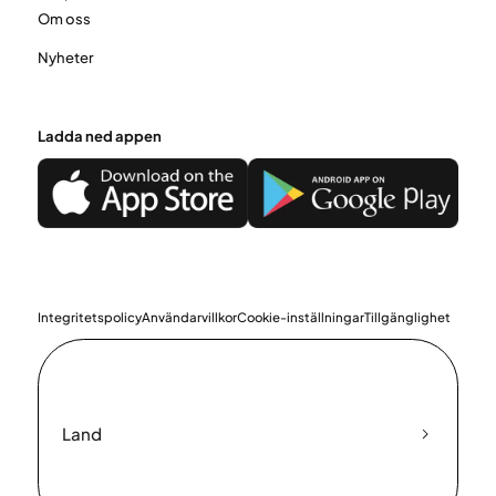
Om oss
Nyheter
Ladda ned appen
Integritetspolicy
Användarvillkor
Cookie-inställningar
Tillgänglighet
Land