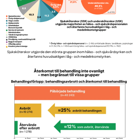
Sjuksköterskor utgjorde den största gruppen inom hälso- och sjukvårdsyrken och
återfanns huvudsakligen i låg- och medelinkomstyrken.