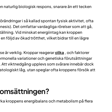
 naturlig biologisk respons, snarare än ett tecken
ändringar i så kallad spontan fysisk aktivitet, ofta
sis). Det omfattar vardagliga rörelser som att gå,
ställning. Vid minskat energiintag kan kroppen
 följd av ökad trötthet, vilket bidrar till en lägre
lse är verklig. Kroppar reagerar
olika
, och faktorer
rmonella variationer och genetiska förutsättningar
vikt. Att viktnedgång upplevs som svårare innebär dock
tologiskt låg, utan speglar ofta kroppens försök att
somsättningen?
ka kroppens energibalans och metabolism på flera