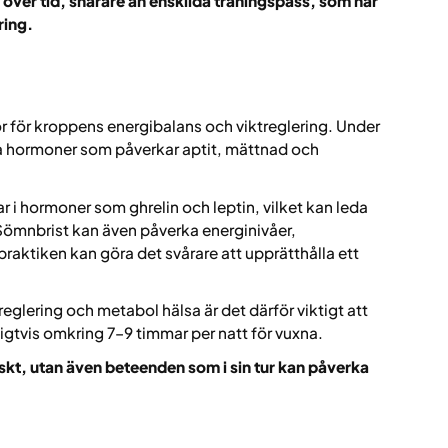
över tid, snarare än enskilda träningspass, som har
ring.
r för kroppens energibalans och viktreglering. Under
ra hormoner som påverkar aptit, mättnad och
 i hormoner som ghrelin och leptin, vilket kan leda
Sömnbrist kan även påverka energinivåer,
praktiken kan göra det svårare att upprätthålla ett
eglering och metabol hälsa är det därför viktigt att
ligtvis omkring 7–9 timmar per natt för vuxna.
skt, utan även beteenden som i sin tur kan påverka