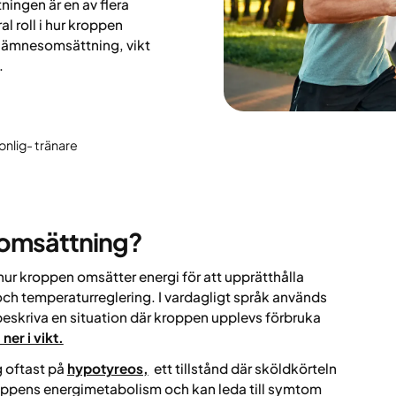
ningen är en av flera
 roll i hur kroppen
 ämnesomsättning, vikt
.
onlig- tränare
omsättning?
ur kroppen omsätter energi för att upprätthålla
 och temperaturreglering. I vardagligt språk används
eskriva en situation där kroppen upplevs förbruka
ner i vikt.
 oftast på
hypotyreos,
ett tillstånd där sköldkörteln
roppens energimetabolism och kan leda till symtom