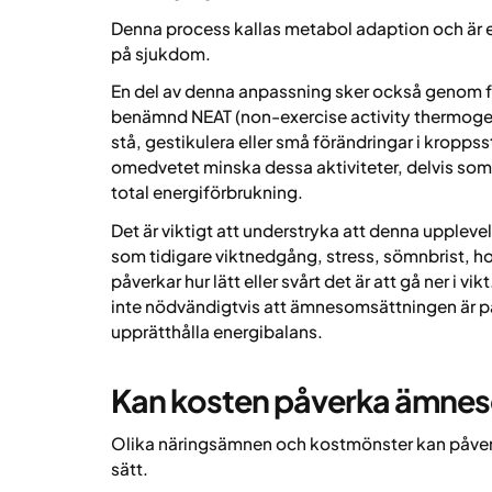
Denna process kallas metabol adaption och är en
på sjukdom.
En del av denna anpassning sker också genom för
benämnd NEAT (non-exercise activity thermogene
stå, gestikulera eller små förändringar i kropps
omedvetet minska dessa aktiviteter, delvis som en
total energiförbrukning.
Det är viktigt att understryka att denna uppleve
som tidigare viktnedgång, stress, sömnbrist, ho
påverkar hur lätt eller svårt det är att gå ner i 
inte nödvändigtvis att ämnesomsättningen är pa
upprätthålla energibalans.
Kan kosten påverka ämne
Olika näringsämnen och kostmönster kan påver
sätt.