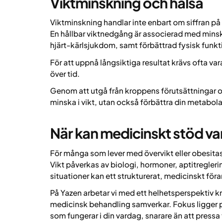
Viktminskning och hälsa
Viktminskning handlar inte enbart om siffran på 
En hållbar viktnedgång är associerad med mins
hjärt-kärlsjukdom, samt förbättrad fysisk funkti
För att uppnå långsiktiga resultat krävs ofta vara
över tid.
Genom att utgå från kroppens förutsättningar o
minska i vikt, utan också förbättra din metabol
När kan medicinskt stöd va
För många som lever med övervikt eller obesitas
Vikt påverkas av biologi, hormoner, aptitregler
situationer kan ett strukturerat, medicinskt föra
På Yazen arbetar vi med ett helhetsperspektiv kr
medicinsk behandling samverkar. Fokus ligger på
som fungerar i din vardag, snarare än att pressa