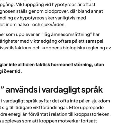
uppgång. Viktuppgång vid hypotyreos är oftast
iagnosen ställs genom blodprover, där bland annat
dling av hypotyreos sker vanligtvis med
det inom hälso- och sjukvården.
rsoner som upplever en “låg ämnesomsättning” har
svårigheter med viktnedgång oftare på ett
samspel
vsstilsfaktorer och kroppens biologiska reglering av
r inte alltid en faktisk hormonell störning, utan
i över tid.
 används i vardagligt språk
vardagligt språk syftar det ofta inte på en sjukdom
sig till tidigare viktförändringar. Efter upprepade
re energi än förväntat i relation till kroppsstorleken,
n upplevas som att kroppen motverkar fortsatt