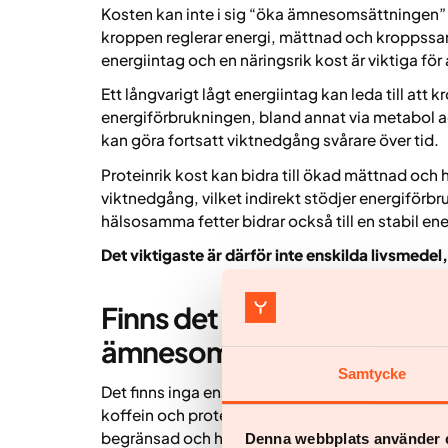
Kosten kan inte i sig “öka ämnesomsättningen” 
kroppen reglerar energi, mättnad och kroppss
energiintag och en näringsrik kost är viktiga för
Ett långvarigt lågt energiintag kan leda till at
energiförbrukningen, bland annat via metabol a
kan göra fortsatt viktnedgång svårare över tid.
Proteinrik kost kan bidra till ökad mättnad och 
viktnedgång, vilket indirekt stödjer energiförbru
hälsosamma fetter bidrar också till en stabil en
Det viktigaste är därför inte enskilda livsmedel, 
Finns det livsmedel som sän
ämnesomsättningen?
Samtycke
Det finns inga enskilda livsmedel som i sig avgö
koffein och protein, kan ge en mindre och tillfä
begränsad och har liten betydelse för långsikti
Denna webbplats använder 