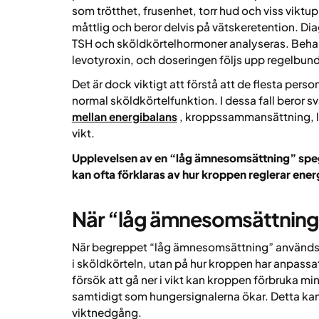
som trötthet, frusenhet, torr hud och viss vikt
måttlig och beror delvis på vätskeretention. D
TSH och sköldkörtelhormoner analyseras. Behan
levotyroxin, och doseringen följs upp regelbun
Det är dock viktigt att förstå att de flesta pe
normal sköldkörtelfunktion. I dessa fall beror 
mellan energibalans
, kroppssammansättning, li
vikt.
Upplevelsen av en “låg ämnesomsättning” spegla
kan ofta förklaras av hur kroppen reglerar energ
När “låg ämnesomsättning”
När begreppet “låg ämnesomsättning” används i 
i sköldkörteln, utan på hur kroppen har anpassat 
försök att gå ner i vikt kan kroppen förbruka mind
samtidigt som hungersignalerna ökar. Detta ka
viktnedgång.