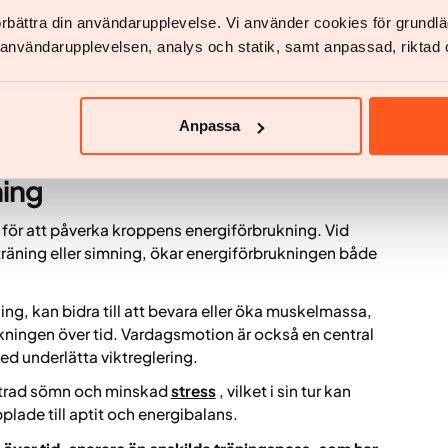
förbättra din användarupplevelse. Vi använder cookies för grund
et påverka kroppens energibalans indirekt. En kost
sinnehåll och oregelbundna måltider kan påverka
v användarupplevelsen, analys och statik, samt anpassad, riktad 
kan försvåra viktreglering.
långsiktigt hållbara matvanor, snarare än på enskilda
Anpassa
ing
na för att påverka kroppens energiförbrukning. Vid
äning eller simning, ökar energiförbrukningen både
ing, kan bidra till att bevara eller öka muskelmassa,
ukningen över tid. Vardagsmotion är också en central
ed underlätta viktreglering.
bättrad sömn och minskad
stress
, vilket i sin tur kan
lade till aptit och energibalans.