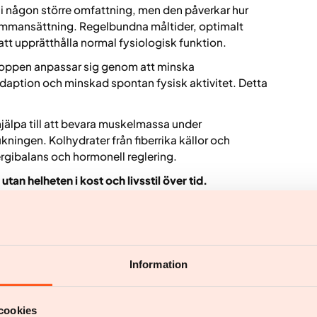
i någon större omfattning, men den påverkar hur
ammansättning. Regelbundna måltider, optimalt
 att upprätthålla normal fysiologisk funktion.
t kroppen anpassar sig genom att minska
daption och minskad spontan fysisk aktivitet. Detta
hjälpa till att bevara muskelmassa under
kningen. Kolhydrater från fiberrika källor och
ergibalans och hormonell reglering.
utan helheten i kost och livsstil över tid.
ker eller höjer
Information
r
kroppens ämnesomsättning
. Vissa ämnen, såsom
llig ökning av energiförbrukningen, men effekten är
g viktnedgång.
cookies