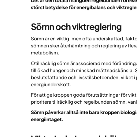
Det är den totala mängden regelbunden rörelse 
störst betydelse för energibalans och viktregle
Sömn och viktreglering
Sömn är en viktig, men ofta underskattad, fakto
sömnen sker återhämtning och reglering av fle
metabolism.
Otillräcklig sömn är associerad med förändringar
till ökad hunger och minskad mättnadskänsla. 
beslutsfattande och livsstilsbeteenden, vilket i 
energiunderskott.
För att ge kroppen goda förutsättningar för viktr
prioritera tillräcklig och regelbunden sömn, van
Sömn påverkar alltså inte bara kroppen biologi
energiintaget.