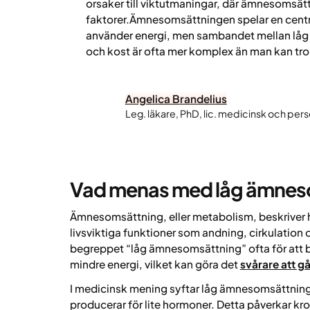
orsaker till viktutmaningar, där ämnesomsätt
faktorer.Ämnesomsättningen spelar en central
använder energi, men sambandet mellan låg
och kost är ofta mer komplex än man kan tro
Angelica Brandelius
Leg. läkare, PhD, lic. medicinsk och pers
Vad menas med låg ämnes
Ämnesomsättning, eller metabolism, beskriver h
livsviktiga funktioner som andning, cirkulation
begreppet “låg ämnesomsättning” ofta för att b
mindre energi, vilket kan göra det
svårare att gå 
I medicinsk mening syftar låg ämnesomsättning
producerar för lite hormoner. Detta påverkar k