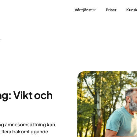
Vår tjänst
Priser
Kuns
tning: Vikt Och Kost
: Vikt och
låg ämnesomsättning kan
ast flera bakomliggande