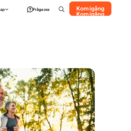
Kom igång
kap
Fråga oss
Kom igång