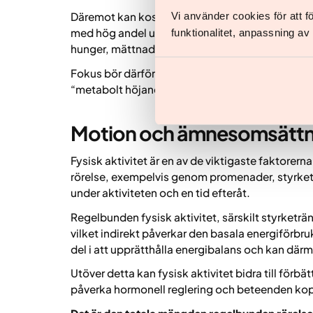
Vi använder cookies för att 
Däremot kan kostens sammansättning och kvalit
med hög andel ultraprocessad mat, lågt näring
funktionalitet, anpassning a
hunger, mättnad och energinivå negativt, vilket 
Fokus bör därför ligga på helheten i kosten och 
“metabolt höjande” livsmedel.
Motion och ämnesomsättn
Fysisk aktivitet är en av de viktigaste faktorer
rörelse, exempelvis genom promenader, styrketr
under aktiviteten och en tid efteråt.
Regelbunden fysisk aktivitet, särskilt styrketrän
vilket indirekt påverkar den basala energiförbr
del i att upprätthålla energibalans och kan därm
Utöver detta kan fysisk aktivitet bidra till för
påverka hormonell reglering och beteenden kopp