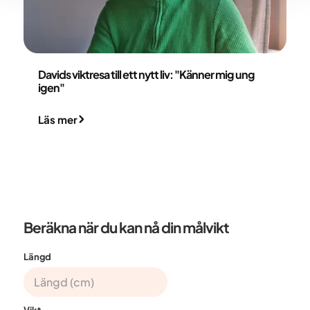
David Alexandersson
Davids viktresa till ett nytt liv: "Känner mig ung
igen"
Läs mer
Beräkna när du kan nå din målvikt
Längd