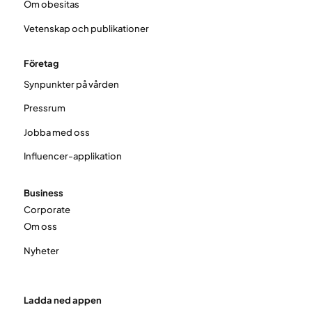
Om obesitas
Vetenskap och publikationer
Företag
Synpunkter på vården
Pressrum
Jobba med oss
Influencer-applikation
Business
Corporate
Om oss
Nyheter
Ladda ned appen