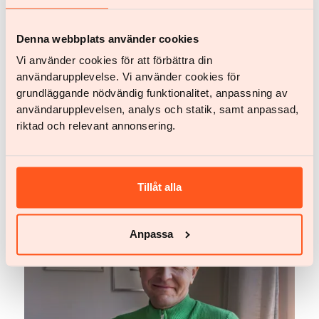
Denna webbplats använder cookies
Vi använder cookies för att förbättra din
användarupplevelse. Vi använder cookies för
grundläggande nödvändig funktionalitet, anpassning av
Linn Lagerskog
Linn gick ner i vikt – och hittade en tumör på
användarupplevelsen, analys och statik, samt anpassad,
halsen: "Flera olika hälsovinster"
riktad och relevant annonsering.
Läs mer
Tillåt alla
Anpassa