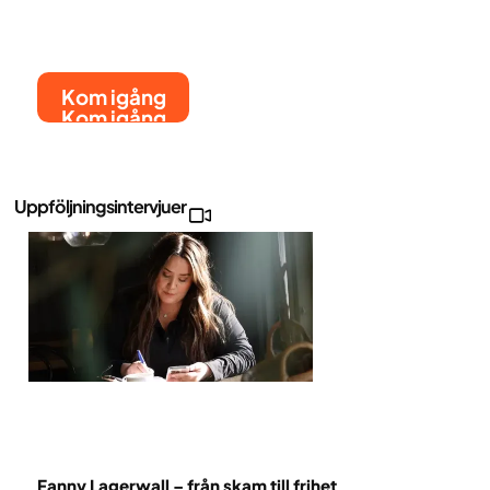
Kom igång
Kom igång
Uppföljningsintervjuer
Uppföljning
Fanny Lagerwall – från skam till frihet