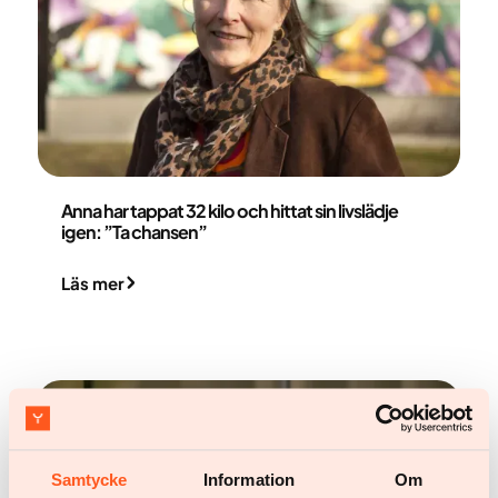
Anna Cardenbäck
Anna har tappat 32 kilo och hittat sin livslädje
igen: ”Ta chansen”
Läs mer
Samtycke
Information
Om