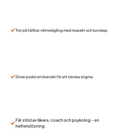
Tror på hållbar viktnedgång med respekt och kunskap.
Driver podd om övervikt för att minska stigma.
Får stöd av läkare, coach och psykolog – en
helhetslösning.