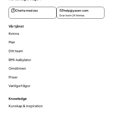
Chatta med oss
help@yazen.com
Svar inom 24 timmar.
Vår tjänst
Kvinna
Man
Ditt team
BMI-kalkylator
Omdömen
Priser
Vanliga frågor
Knowledge
Kunskap & inspiration