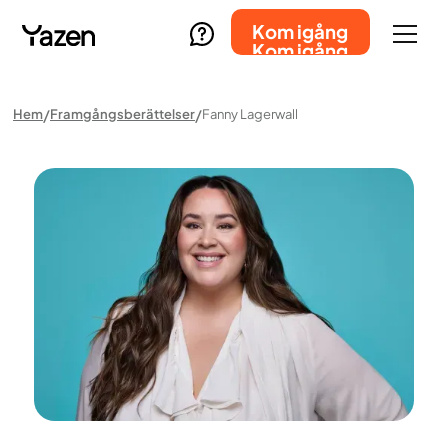
Kom igång
Kom igång
Hem
Framgångsberättelser
Fanny Lagerwall