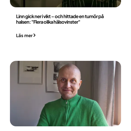
Linn Lagerskog
Linn gick ner i vikt – och hittade en tumör på
halsen: "Flera olika hälsovinster"
Läs mer
David Alexandersson