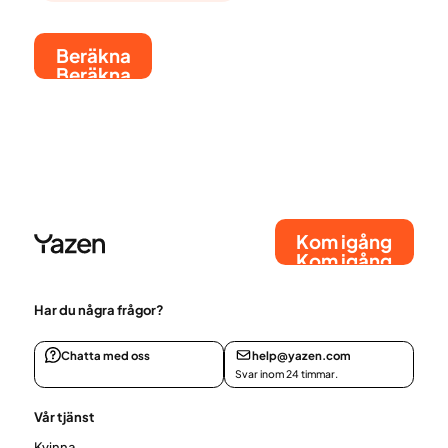
Beräkna
Beräkna
Kom igång
Kom igång
Har du några frågor?
Chatta med oss
help@yazen.com
Svar inom 24 timmar.
Vår tjänst
Kvinna