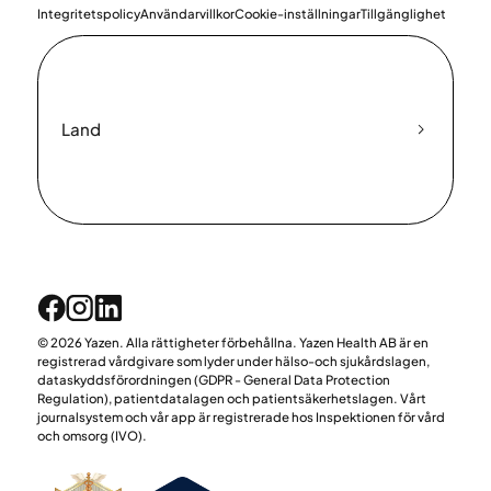
Integritetspolicy
Användarvillkor
Cookie-inställningar
Tillgänglighet
Land
© 2026 Yazen. Alla rättigheter förbehållna. Yazen Health AB är en
registrerad vårdgivare som lyder under hälso-och sjukårdslagen,
dataskyddsförordningen (GDPR - General Data Protection
Regulation), patientdatalagen och patientsäkerhetslagen. Vårt
journalsystem och vår app är registrerade hos Inspektionen för vård
och omsorg (IVO).