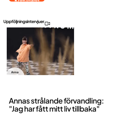
Kom igång
Uppföljningsintervjuer
Anna
gör
saker
med
större
glädje
Annas strålande förvandling:
"Jag har fått mitt liv tillbaka"