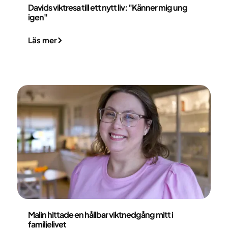
Davids viktresa till ett nytt liv: "Känner mig ung
igen"
Läs mer
Malin Sedenborg
Malin hittade en hållbar viktnedgång mitt i
familjelivet