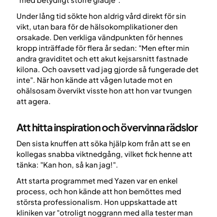
Under lång tid sökte hon aldrig vård direkt för sin
vikt, utan bara för de hälsokomplikationer den
orsakade. Den verkliga vändpunkten för hennes
kropp inträffade för flera år sedan: "Men efter min
andra graviditet och ett akut kejsarsnitt fastnade
kilona. Och oavsett vad jag gjorde så fungerade det
inte". När hon kände att vågen lutade mot en
ohälsosam övervikt visste hon att hon var tvungen
att agera.
Att hitta inspiration och övervinna rädslor
Den sista knuffen att söka hjälp kom från att se en
kollegas snabba viktnedgång, vilket fick henne att
tänka: "Kan hon, så kan jag!".
Att starta programmet med Yazen var en enkel
process, och hon kände att hon bemöttes med
största professionalism. Hon uppskattade att
kliniken var "otroligt noggrann med alla tester man