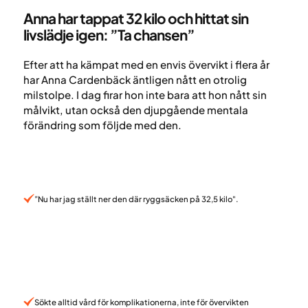
Anna har tappat 32 kilo och hittat sin
livslädje igen: ”Ta chansen”
Efter att ha kämpat med en envis övervikt i flera år
har Anna Cardenbäck äntligen nått en otrolig
milstolpe. I dag firar hon inte bara att hon nått sin
målvikt, utan också den djupgående mentala
förändring som följde med den.
”Nu har jag ställt ner den där ryggsäcken på 32,5 kilo".
Sökte alltid vård för komplikationerna, inte för övervikten