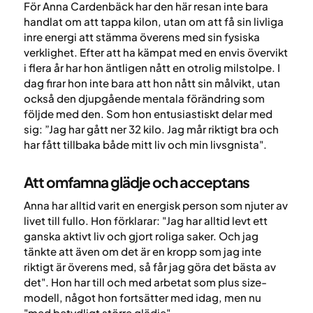
För Anna Cardenbäck har den här resan inte bara
handlat om att tappa kilon, utan om att få sin livliga
inre energi att stämma överens med sin fysiska
verklighet. Efter att ha kämpat med en envis övervikt
i flera år har hon äntligen nått en otrolig milstolpe. I
dag firar hon inte bara att hon nått sin målvikt, utan
också den djupgående mentala förändring som
följde med den. Som hon entusiastiskt delar med
sig: ”Jag har gått ner 32 kilo. Jag mår riktigt bra och
har fått tillbaka både mitt liv och min livsgnista".
Att omfamna glädje och acceptans
Anna har alltid varit en energisk person som njuter av
livet till fullo. Hon förklarar: "Jag har alltid levt ett
ganska aktivt liv och gjort roliga saker. Och jag
tänkte att även om det är en kropp som jag inte
riktigt är överens med, så får jag göra det bästa av
det". Hon har till och med arbetat som plus size-
modell, något hon fortsätter med idag, men nu
"med betydligt större glädje".