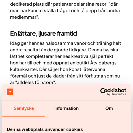
dedikerad plats där patienter delar sina resor: "där
man har kunnat ställa frågor och få pepp från andra
medlemmar".
En lättare, ljusare framtid
Idag ger hennes hälsosamma vanor och träning helt
andra resultat än de gjorde tidigare. Denna fysiska
lätthet kompletterar hennes kreativa själ perfekt,
hon har till och med öppnat en butik i Åtvidabergs
kulturkvarter. Där säljer hon konst, återvunna
föremål och just de kläder från sitt förflutna som nu
är "alldeles för stora".
Hon sammanfattar sin förvandling på ett vackert
sätt: "Jag kan äntligen vara den där glada, energiska
Anna som jag alltid har varit. Och nu har jag ställt ner
Samtycke
Information
Om
den där ryggsäcken på 32,5 kilo".
Hennes råd till alla som kämpar med övervikt och
överväger programmet är att ta chansen och testa
Denna webbplats använder cookies