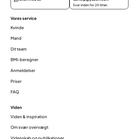
Svar inden for 24 timer.
Vores service
Kvinde
Mand
Dit team
BMI-beregner
Anmeldelser
Priser
FAQ
Viden
Viden & inspiration
Om svær overvægt
Videnskab og publikationer