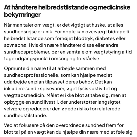
At håndtere helbredstilstande og medicinske
bekymringer
Når man taler om vægt, er det vigtigt at huske, at alles
sundhedsrejse er unik. For nogle kan overvægt bidrage til
helbredstilstande som forhøjet blodtryk, diabetes eller
søvnapnø. Hvis din nære håndterer disse eller andre
sundhedsproblemer, bør en samtale om vægtstyring altid
tage udgangspunkt i omsorg og forståelse.
Opmunte din nære til at arbejde sammen med
sundhedsprofessionelle, som kan hjælpe med at
udarbejde en plan tilpasset deres behov. Det kan
inkludere sunde spisevaner, øget fysisk aktivitet og
vægttabsmedicin. Målet er ikke blot at tabe sig, men at
opbygge en sund livsstil, der understøtter langsigtet
velvære og reducerer den øgede risiko for relaterede
sundhedstilstande.
Ved at fokusere på den overordnede sundhed frem for
blot tal på en vægt kan du hjælpe din nære med at føle sig