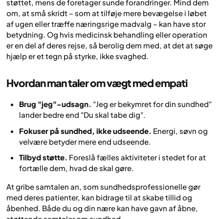
støttet, mens de foretager sunde forandringer. Mind dem
om, at små skridt – som at tilføje mere bevægelse i løbet
af ugen eller træffe næringsrige madvalg – kan have stor
betydning. Og hvis medicinsk behandling eller operation
er en del af deres rejse, så berolig dem med, at det at søge
hjælp er et tegn på styrke, ikke svaghed.
Hvordan man taler om vægt med empati
Brug "jeg"-udsagn.
"Jeg er bekymret for din sundhed"
lander bedre end "Du skal tabe dig".
Fokuser på sundhed, ikke udseende.
Energi, søvn og
velvære betyder mere end udseende.
Tilbyd støtte.
Foreslå fælles aktiviteter i stedet for at
fortælle dem, hvad de skal gøre.
At gribe samtalen an, som sundhedsprofessionelle gør
med deres patienter, kan bidrage til at skabe tillid og
åbenhed. Både du og din nære kan have gavn af åbne,
støttende samtaler om sundhed.