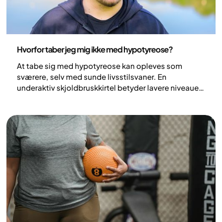
Sundhed og livsstil
Hvorfor taber jeg mig ikke med hypotyreose?
At tabe sig med hypotyreose kan opleves som
sværere, selv med sunde livsstilsvaner. En
underaktiv skjoldbruskkirtel betyder lavere niveauer
af hormoner, der regulerer metabolismen, hvilket
kan påvirke energiforbruget og udholdenhed.
Effekten på kropsvægten er dog som regel moderat
og varierer fra person til person. Når hypotyreose er
behandlet og hormonniveauerne normaliseres,
forbedres betingelserne for vægttab.