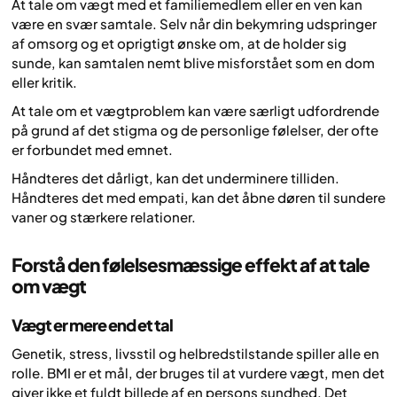
At tale om vægt med et familiemedlem eller en ven kan
være en svær samtale. Selv når din bekymring udspringer
af omsorg og et oprigtigt ønske om, at de holder sig
sunde, kan samtalen nemt blive misforstået som en dom
eller kritik.
At tale om et vægtproblem kan være særligt udfordrende
på grund af det stigma og de personlige følelser, der ofte
er forbundet med emnet.
Håndteres det dårligt, kan det underminere tilliden.
Håndteres det med empati, kan det åbne døren til sundere
vaner og stærkere relationer.
Forstå den følelsesmæssige effekt af at tale
om vægt
Vægt er mere end et tal
Genetik, stress, livsstil og helbredstilstande spiller alle en
rolle. BMI er et mål, der bruges til at vurdere vægt, men det
giver ikke et fuldt billede af en persons sundhed. Det