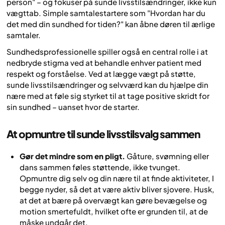
person" – og fokuser på sunde livsstilsændringer, ikke kun
vægttab. Simple samtalestartere som "Hvordan har du
det med din sundhed for tiden?" kan åbne døren til ærlige
samtaler.
Sundhedsprofessionelle spiller også en central rolle i at
nedbryde stigma ved at behandle enhver patient med
respekt og forståelse. Ved at lægge vægt på støtte,
sunde livsstilsændringer og selvværd kan du hjælpe din
nære med at føle sig styrket til at tage positive skridt for
sin sundhed – uanset hvor de starter.
At opmuntre til sunde livsstilsvalg sammen
Gør det mindre som en pligt.
Gåture, svømning eller
dans sammen føles støttende, ikke tvunget.
Opmuntre dig selv og din nære til at finde aktiviteter, I
begge nyder, så det at være aktiv bliver sjovere. Husk,
at det at bære på overvægt kan gøre bevægelse og
motion smertefuldt, hvilket ofte er grunden til, at de
måske undgår det.