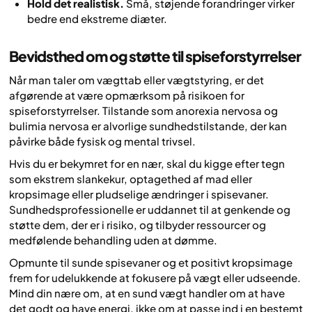
Hold det realistisk.
Små, støjende forandringer virker
bedre end ekstreme diæter.
Bevidsthed om og støtte til spiseforstyrrelser
Når man taler om vægttab eller vægtstyring, er det
afgørende at være opmærksom på risikoen for
spiseforstyrrelser. Tilstande som anorexia nervosa og
bulimia nervosa er alvorlige sundhedstilstande, der kan
påvirke både fysisk og mental trivsel.
Hvis du er bekymret for en nær, skal du kigge efter tegn
som ekstrem slankekur, optagethed af mad eller
kropsimage eller pludselige ændringer i spisevaner.
Sundhedsprofessionelle er uddannet til at genkende og
støtte dem, der er i risiko, og tilbyder ressourcer og
medfølende behandling uden at dømme.
Opmunte til sunde spisevaner og et positivt kropsimage
frem for udelukkende at fokusere på vægt eller udseende.
Mind din nære om, at en sund vægt handler om at have
det godt og have energi, ikke om at passe ind i en bestemt