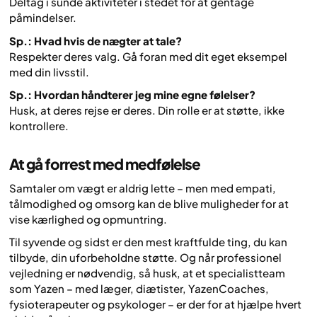
Deltag i sunde aktiviteter i stedet for at gentage
påmindelser.
Sp.: Hvad hvis de nægter at tale?
Respekter deres valg. Gå foran med dit eget eksempel
med din livsstil.
Sp.: Hvordan håndterer jeg mine egne følelser?
Husk, at deres rejse er deres. Din rolle er at støtte, ikke
kontrollere.
At gå forrest med medfølelse
Samtaler om vægt er aldrig lette – men med empati,
tålmodighed og omsorg kan de blive muligheder for at
vise kærlighed og opmuntring.
Til syvende og sidst er den mest kraftfulde ting, du kan
tilbyde, din uforbeholdne støtte. Og når professionel
vejledning er nødvendig, så husk, at et specialistteam
som Yazen – med læger, diætister, YazenCoaches,
fysioterapeuter og psykologer – er der for at hjælpe hvert