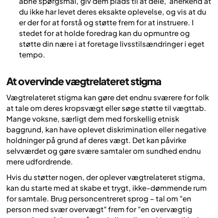
åbne spørgsmål, giv dem plads til at dele, anerkend at
du ikke har levet deres eksakte oplevelse, og vis at du
er der for at forstå og støtte frem for at instruere. I
stedet for at holde foredrag kan du opmuntre og
støtte din nære i at foretage livsstilsændringer i eget
tempo.
At overvinde vægtrelateret stigma
Vægtrelateret stigma kan gøre det endnu sværere for folk
at tale om deres kropsvægt eller søge støtte til vægttab.
Mange voksne, særligt dem med forskellig etnisk
baggrund, kan have oplevet diskrimination eller negative
holdninger på grund af deres vægt. Det kan påvirke
selvværdet og gøre svære samtaler om sundhed endnu
mere udfordrende.
Hvis du støtter nogen, der oplever vægtrelateret stigma,
kan du starte med at skabe et trygt, ikke-dømmende rum
for samtale. Brug personcentreret sprog – tal om "en
person med svær overvægt" frem for "en overvægtig