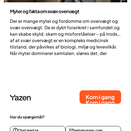
Sundhed og livsstil
Myter og fakta om svær overvægt
Der er mange myter og fordomme om overvægt og
svær overvægt. De er dybt forankret i samfundet og
kan skabe skyld, skam og misforståelser – på trods
af at svær overvægt er en kompleks medicinsk
tilstand, der påvirkes af biologi, miljø og levevilkår.
Når myter dominerer samtalen, sløres det, der
faktisk hjælper. I denne artikel ser vi på udbredte
misforståelser og fremhæver viden, der gør en reel
forskel.
Kom i gang
Kom i gang
Har du spørgsmål?
Chat med os
help@yazen.com