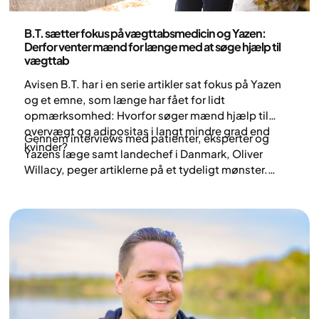
Sundhed og livsstil
B.T. sætter fokus på vægttabsmedicin og Yazen:
Derfor venter mænd for længe med at søge hjælp til
vægttab
Avisen B.T. har i en serie artikler sat fokus på Yazen
og et emne, som længe har fået for lidt
opmærksomhed: Hvorfor søger mænd hjælp til
overvægt og adipositas i langt mindre grad end
Gennem interviews med patienter, eksperter og
kvinder?
Yazens læge samt landechef i Danmark, Oliver
Willacy, peger artiklerne på et tydeligt mønster.
Mange mænd forsøger at håndtere deres vægt på
egen hånd i årevis, selvom professionel støtte ofte
kan gøre en stor forskel.