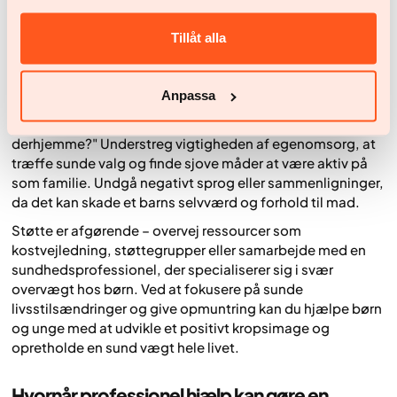
forskel ved at opmuntre til sunde livsstilsændringer – som
øget fysisk aktivitet og sund kost – på en positiv og
Tillåt alla
støttende måde.
Brug samtalestartere, der inviterer til åben dialog, som
Anpassa
"Hvilke aktiviteter nyder du, der får dig til at bevæge dig?"
eller "Hvordan har du det med den mad, vi spiser
derhjemme?" Understreg vigtigheden af egenomsorg, at
træffe sunde valg og finde sjove måder at være aktiv på
som familie. Undgå negativt sprog eller sammenligninger,
da det kan skade et barns selvværd og forhold til mad.
Støtte er afgørende – overvej ressourcer som
kostvejledning, støttegrupper eller samarbejde med en
sundhedsprofessionel, der specialiserer sig i svær
overvægt hos børn. Ved at fokusere på sunde
livsstilsændringer og give opmuntring kan du hjælpe børn
og unge med at udvikle et positivt kropsimage og
opretholde en sund vægt hele livet.
Hvornår professionel hjælp kan gøre en