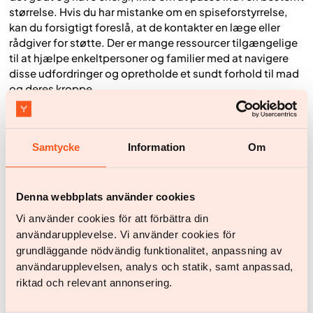
størrelse. Hvis du har mistanke om en spiseforstyrrelse,
kan du forsigtigt foreslå, at de kontakter en læge eller
rådgiver for støtte. Der er mange ressourcer tilgængelige
til at hjælpe enkeltpersoner og familier med at navigere
disse udfordringer og opretholde et sundt forhold til mad
og deres kroppe.
Bemærk venligst:
Yazen diagnosticerer ikke og tilbyder
ikke specialiseret behandling for spiseforstyrrelser. Hvis
du eller nogen, du holder af, muligvis lider af en
Samtycke
Information
Om
spiseforstyrrelse, anbefaler vi kraftigt at søge dedikeret
professionel hjælp fra sundhedsprofessionelle og
tjenester, der specialiserer sig på dette område.
Denna webbplats använder cookies
Vi använder cookies för att förbättra din
At støtte børn og unge i samtaler om vægt
användarupplevelse. Vi använder cookies för
At tale om vægt med børn og unge kræver ekstra
grundläggande nödvändig funktionalitet, anpassning av
følsomhed. Svær overvægt hos børn er en voksende
användarupplevelsen, analys och statik, samt anpassad,
bekymring, men fokus bør altid være på at opbygge
riktad och relevant annonsering.
sunde vaner og selvværd, ikke kun på at tabe sig.
Forældre og sundhedsprofessionelle kan gøre en stor