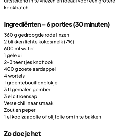
uitstekend in te vriezen en ideaal voor een grotere
kookbatch.
Ingrediënten – 6 porties (30 minuten)
360 g gedroogde rode linzen
2 blikken lichte kokosmelk (7%)
600 ml water
1 gele ui
2–3 teentjes knoflook
400 g zoete aardappel
4 wortels
1 groentebouillonblokje
3 tl gemalen gember
3 el citroensap
Verse chili naar smaak
Zout en peper
1 el koolzaadolie of olijfolie om in te bakken
Zo doe je het