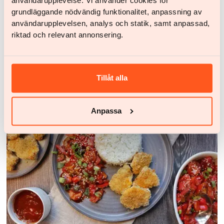
användarupplevelse. Vi använder cookies för
grundläggande nödvändig funktionalitet, anpassning av
användarupplevelsen, analys och statik, samt anpassad,
riktad och relevant annonsering.
Recepten
Tillåt alla
Gemarineerde varkenshaas met pesto-
aardappelsalade
Anpassa