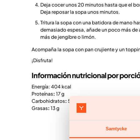
Deja cocer unos 20 minutos hasta que el bo
Deja reposar la sopa unos minutos.
Tritura la sopa con una batidora de mano h
demasiado espesa, añade un poco más de agu
más de jengibre o limón.
Acompaña la sopa con pan crujiente y un toppin
¡Disfruta!
Información nutricional por porci
Energía: 404 kcal
Proteínas
:
17 g
Carbohidratos
:
51 g
Grasas
:
13 g
Samtycke