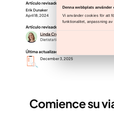
Artículo revisado por:
Denna webbplats använder 
Erik Dunaker
April 18, 2024
Vi använder cookies för att 
funktionalitet, anpassning a
Artículo revisado por:
Linda Cronberg
Dietista titulada, Licenciada en Ciencias d
Última actualización:
December 3, 2025
Comience su vi