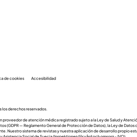
ica de cookies
Accesibilidad
 los derechos reservados.
un proveedor de atención médica registrado sujeto a la Ley de Salud y Atenc
tos (GDPR — Reglamento General de Protección de Datos), la Ley de Datos de
te. Nuestro sistema de revistas y nuestra aplicación de desarrollo propio está
y Asistencia Social de Suecia (Inspektionen för vård och omsorg - IVO).