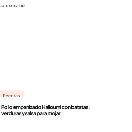
obre su salud
Recetas
Pollo empanizado Halloumi con batatas,
verduras y salsa para mojar