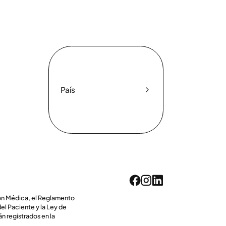
País
ión Médica, el Reglamento
l Paciente y la Ley de
n registrados en la