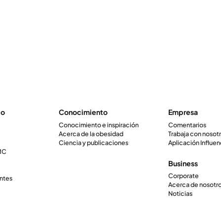
io
Conocimiento
Empresa
Conocimiento e inspiración
Comentarios
Acerca de la obesidad
Trabaja con nosot
Ciencia y publicaciones
Aplicación Influen
IMC
Business
Corporate
ntes
Acerca de nosotr
Noticias