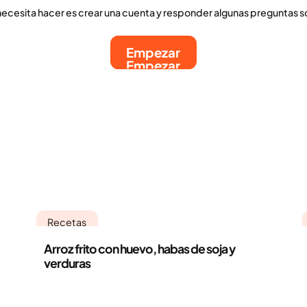
necesita hacer es crear una cuenta y responder algunas preguntas s
Empezar
Empezar
Recetas
Arroz frito con huevo, habas de soja y
verduras