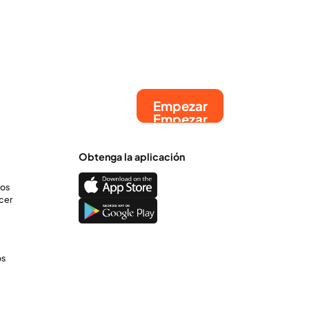
Empezar
Empezar
Obtenga la aplicación
ros
cer
os