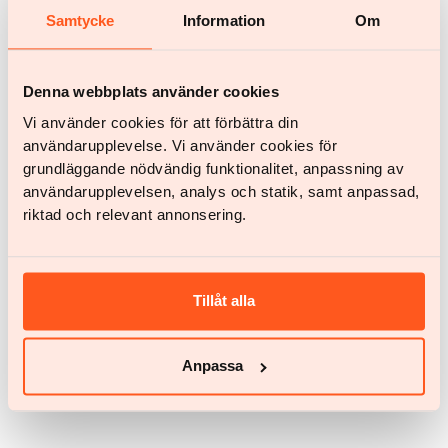
Samtycke
Information
Om
Meer artikelen
Denna webbplats använder cookies
Vi använder cookies för att förbättra din
användarupplevelse. Vi använder cookies för
grundläggande nödvändig funktionalitet, anpassning av
användarupplevelsen, analys och statik, samt anpassad,
riktad och relevant annonsering.
Tillåt alla
Recepten
Anpassa
Gemarineerde varkenshaas met pesto-
aardappelsalade