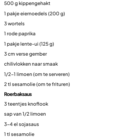
500 g kippengehakt
1 pakje eiernoedels (200 g)
3 wortels
1 rode paprika
1 pakje lente-ui (125 g)
3 cm verse gember
chilivlokken naar smaak
1/2-1 limoen (om te serveren)
2 tl sesamolie (om te frituren)
Roerbaksaus
3 teentjes knoflook
sap van 1/2 limoen
3-4 el sojasaus
1 tl sesamolie