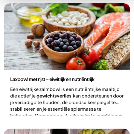
Recepten
Laxbowl met rijst – eiwitrijk en nutriëntrijk
Een eiwitrijke zalmbowl is een nutriëntrijke maaltijd
die actief je
gewichtsverlies
kan ondersteunen door
je verzadigd te houden, de bloedsuikerspiegel te
stabiliseren en je essentiële spiermassa te
behouden. Door omega-3-rijke zalm te combineren
met vezelrijke groenten, edamamebonen en
volkorenproducten, creëer je een gebalanceerde