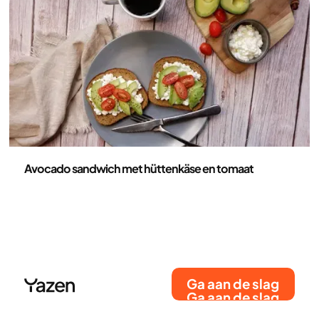
bowl die nutriëntrijk en eiwitrijk is. Deze gids legt
precies uit waarom deze ingrediënten optimaal zijn
voor je gezondheid, hoe je de maaltijd efficiënt
bereidt voor de maaltijdbereiding van de week en
welke diepgaande voordelen het gerecht je lichaam
biedt.
Recepten
Avocado sandwich met hüttenkäse en tomaat
Ga aan de slag
Ga aan de slag