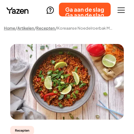
Ga aan de slag
Ga aan de slag
Home
Artikelen
Recepten
Koreaanse Noedelroerbak Met Kipgehakt
Recepten